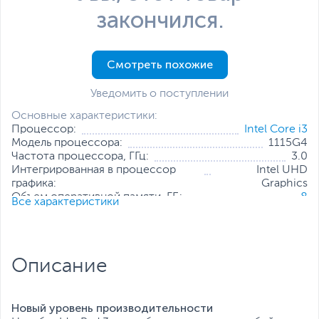
закончился.
Смотреть похожие
Уведомить о поступлении
Основные характеристики:
Процессор:
Intel Core i3
Модель процессора:
1115G4
Частота процессора, ГГц:
3.0
Интегрированная в процессор
Intel UHD
графика:
Graphics
Объем оперативной памяти, ГБ:
8
Все характеристики
Конфигурация оперативной
4 ГБ + 4 ГБ (распаяно на
памяти:
плате)
Количество слотов оперативной
1
памяти:
Описание
Твердотельный накопитель:
256 ГБ
Диагональ экрана, дюйм:
17.3
Разрешение экрана:
1600 x 900
Операционная система:
Windows 11 Home (x64) SL
Новый уровень производительности