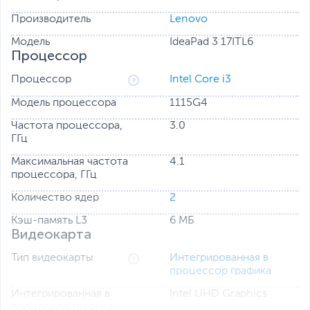
Производитель
Lenovo
Модель
IdeaPad 3 17ITL6
Процессор
Процессор
Intel Core i3
Модель процессора
1115G4
Частота процессора,
3.0
ГГц
Максимальная частота
4.1
процессора, ГГц
Количество ядер
2
Кэш-память L3
6 МБ
Видеокарта
Защита конфиденциальной информации
Тип видеокарты
Интегрированная в
Не станьте звездой следующего неудачного вирусного
процессор графика
видео из-за невыключенной веб-камеры. Чтобы
гарантировать конфиденциальность личного
Интегрированная в
Intel UHD Graphics
пространства, камера ноутбука IdeaPad 3 оснащена
процессор графика