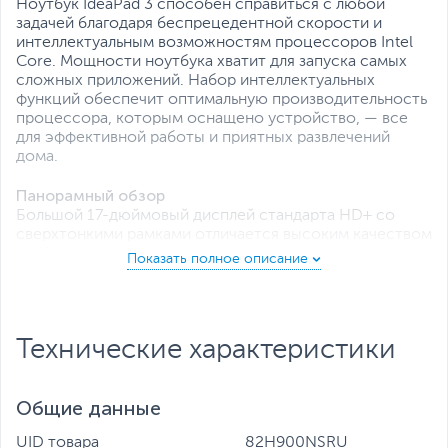
Все характеристики
Ноутбук IdeaPad 3 способен справиться с любой
задачей благодаря беспрецедентной скорости и
интеллектуальным возможностям процессоров Intel
Core. Мощности ноутбука хватит для запуска самых
сложных приложений. Набор интеллектуальных
функций обеспечит оптимальную производительность
процессора, которым оснащено устройство, — все
для эффективной работы и приятных развлечений
дома.
Панорамный обзор
Большой 17-дюймовый дисплей стандарта HD+ со
сверхтонкими рамками отличается высоким качеством
изображения кинематографического уровня -
отличный выбор для комфортного просмотра
любимых фильмов, телепередач и запуска видеоигр, не
говоря уже о большем рабочем пространстве для
учебы или работы. Благодаря узким рамкам ноутбук
Технические характеристики
IdeaPad 3 обладает одним из самых высоких
коэффициентов активной площади экрана среди
устройств своего класса.
Общие данные
UID товара
82H900NSRU