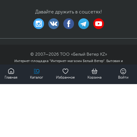
Особенности веб-
Физическая шторка на
Давайте дружить в соцсетях!
камеры
камере, Разрешение
720p HD
Особенности
Цифровой блок
клавиатуры
Цвет, используемый в
Серый
,
Черный
оформлении
© 2007—
2026
ТОО «Белый Ветер KZ»
Дополнительно
Поддержка технологии
Интернет-площадка "Интернет-магазин Белый Ветер". Бытовая и
Dolby Audio
компьютерная техника, комплектующие, ноутбуки, смартфоны и
0
2 динамика мощностью
аксессуары в гг. Алматы, Астана и других городах Казахстана.
Главная
Каталог
Избранное
Корзина
Войти
1.5 Вт
Публичный договор
Политика
Цветовой охват 60%
конфиденциальности
Карта сайта
NTSC
Мы доставили заказов
Разъем USB Type-C
поддерживает только
передачу данных
Операционная система
Операционная
Windows 11 Home (x64)
система
SL
2
Размеры и вес