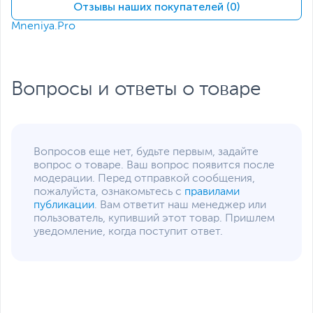
(накопитель установлен)
Отзывы наших покупателей (0)
Mneniya.Pro
Жесткий диск
HDD нет
Экран
Диагональ экрана,
17.3
дюйм
Вопросы и ответы о товаре
Разрешение экрана
1600 x 900
Яркость экрана, кд/м2
250
Поверхность экрана
Матовая
Вопросов еще нет, будьте первым, задайте
Питание
вопрос о товаре. Ваш вопрос появится после
модерации. Перед отправкой сообщения,
Тип аккумулятора
Несъемный
пожалуйста, ознакомьтесь с
правилами
публикации
. Вам ответит наш менеджер или
Емкость аккумулятора
45 Втч
пользователь, купивший этот товар. Пришлем
уведомление, когда поступит ответ.
Адаптер питания
65 Вт
Интерфейсы
Разъемы
HDMI
,
картридер
,
вход
микрофонный/выход для
наушников
(комбинированный)