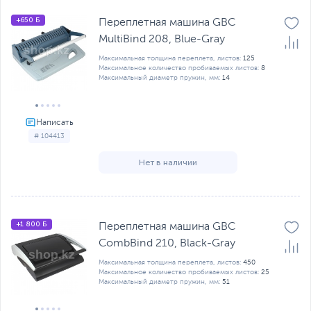
+650 Б
Переплетная машина GBC
MultiBind 208, Blue-Gray
Максимальная толщина переплета, листов:
125
Максимальное количество пробиваемых листов:
8
Максимальный диаметр пружин, мм:
14
# 104413
Нет в наличии
+1 800 Б
Переплетная машина GBC
CombBind 210, Black-Gray
Максимальная толщина переплета, листов:
450
Максимальное количество пробиваемых листов:
25
Максимальный диаметр пружин, мм:
51