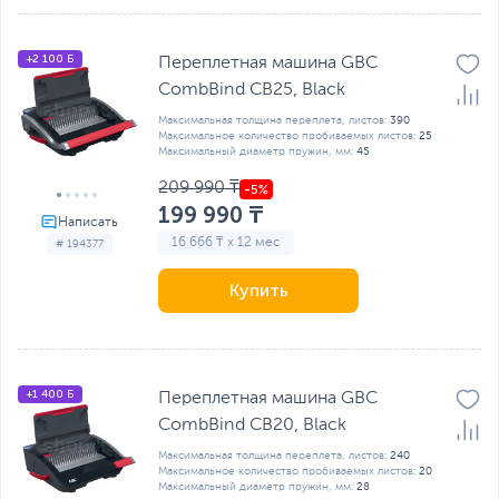
+2 100 Б
Переплетная машина GBC
CombBind CB25, Black
Максимальная толщина переплета, листов:
390
Максимальное количество пробиваемых листов:
25
Максимальный диаметр пружин, мм:
45
209 990 ₸
199 990 ₸
16 666 ₸ x 12 мес
# 194377
Купить
+1 400 Б
Переплетная машина GBC
CombBind CB20, Black
Максимальная толщина переплета, листов:
240
Максимальное количество пробиваемых листов:
20
Максимальный диаметр пружин, мм:
28