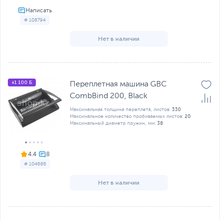
# 108794
Нет в наличии
+1 100 Б
Переплетная машина GBC
CombBind 200, Black
Максимальная толщина переплета, листов:
330
Максимальное количество пробиваемых листов:
20
Максимальный диаметр пружин, мм:
38
4.4
# 104686
Нет в наличии