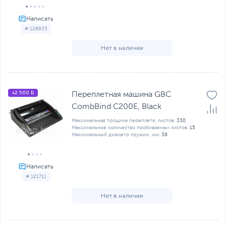
# 128933
Нет в наличии
+2 500 Б
Переплетная машина GBC
CombBind C200E, Black
Максимальная толщина переплета, листов:
330
Максимальное количество пробиваемых листов:
15
Максимальный диаметр пружин, мм:
38
# 121711
Нет в наличии