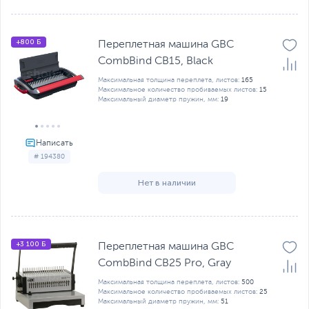
+800 Б
Переплетная машина GBC
CombBind CB15, Black
Максимальная толщина переплета, листов:
165
Максимальное количество пробиваемых листов:
15
Максимальный диаметр пружин, мм:
19
# 194380
Нет в наличии
+3 100 Б
Переплетная машина GBC
CombBind CB25 Pro, Gray
Максимальная толщина переплета, листов:
500
Максимальное количество пробиваемых листов:
25
Максимальный диаметр пружин, мм:
51