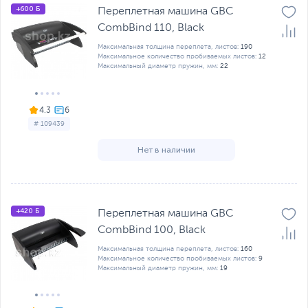
+600 Б
Переплетная машина GBC
CombBind 110, Black
Максимальная толщина переплета, листов:
190
Максимальное количество пробиваемых листов:
12
Максимальный диаметр пружин, мм:
22
4.3
# 109439
Нет в наличии
+420 Б
Переплетная машина GBC
CombBind 100, Black
Максимальная толщина переплета, листов:
160
Максимальное количество пробиваемых листов:
9
Максимальный диаметр пружин, мм:
19