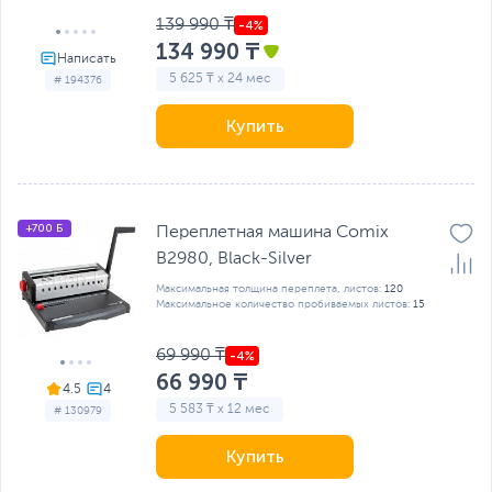
139 990 ₸
134 990 ₸
5 625 ₸ x 24 мес
# 194376
Купить
+700 Б
Переплетная машина Comix
B2980, Black-Silver
Максимальная толщина переплета, листов:
120
Максимальное количество пробиваемых листов:
15
69 990 ₸
66 990 ₸
4.5
5 583 ₸ x 12 мес
# 130979
Купить