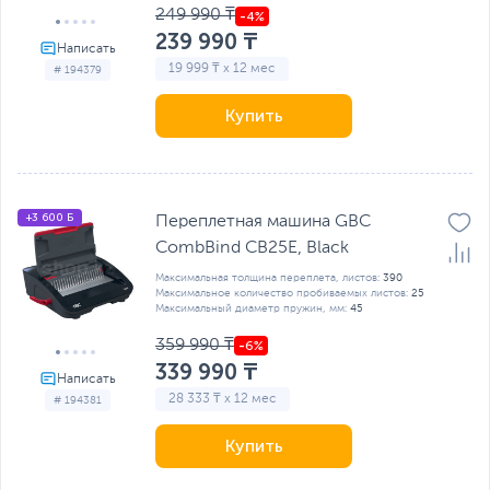
249 990 ₸
239 990 ₸
19 999 ₸ x 12 мес
# 194379
Купить
+3 600 Б
Переплетная машина GBC
CombBind CB25E, Black
Максимальная толщина переплета, листов:
390
Максимальное количество пробиваемых листов:
25
Максимальный диаметр пружин, мм:
45
359 990 ₸
339 990 ₸
28 333 ₸ x 12 мес
# 194381
Купить