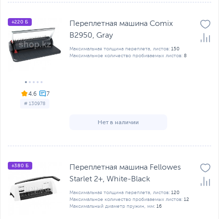
+220 Б
Переплетная машина Comix
B2950, Gray
Максимальная толщина переплета, листов:
150
Максимальное количество пробиваемых листов:
8
4.6
# 130978
Нет в наличии
+380 Б
Переплетная машина Fellowes
Starlet 2+, White-Black
Максимальная толщина переплета, листов:
120
Максимальное количество пробиваемых листов:
12
Максимальный диаметр пружин, мм:
16