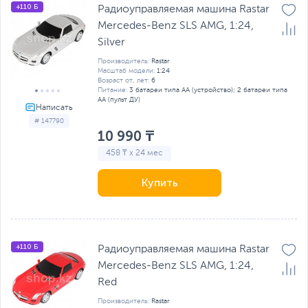
+110 Б
Радиоуправляемая машина Rastar
Mercedes-Benz SLS AMG, 1:24,
Silver
Производитель:
Rastar
Масштаб модели:
1:24
Возраст от, лет:
6
Питание:
3 батареи типа AA (устройство); 2 батареи типа
AA (пульт ДУ)
# 147790
10 990 ₸
458 ₸ x 24 мес
Купить
+110 Б
Радиоуправляемая машина Rastar
Mercedes-Benz SLS AMG, 1:24,
Red
Производитель:
Rastar