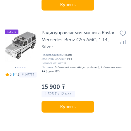
Купить
+159 Б
Радиоуправляемая машина Rastar
Mercedes-Benz G55 AMG, 1:14,
Silver
Производитель:
Rastar
Масштаб модели:
1:14
Возраст от, лет:
6
Питание:
5 батарей типа AA (устройство); 2 батареи типа
AA (пульт ДУ)
5
# 147783
15 900 ₸
1 325 ₸ x 12 мес
Купить