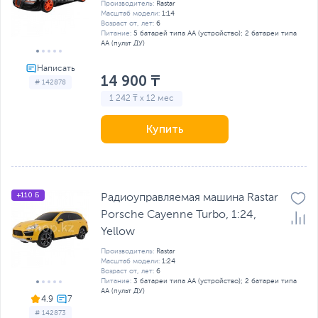
Производитель:
Rastar
Масштаб модели:
1:14
Возраст от, лет:
6
Питание:
5 батарей типа AA (устройство); 2 батареи типа
AA (пульт ДУ)
14 900 ₸
# 142878
1 242 ₸ x 12 мес
Купить
+110 Б
Радиоуправляемая машина Rastar
Porsche Cayenne Turbo, 1:24,
Yellow
Производитель:
Rastar
Масштаб модели:
1:24
Возраст от, лет:
6
Питание:
3 батареи типа AA (устройство); 2 батареи типа
AA (пульт ДУ)
4.9
# 142873