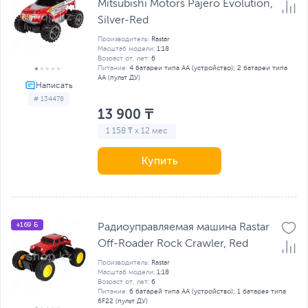
Mitsubishi Motors Pajero Evolution,
Silver-Red
Производитель:
Rastar
Масштаб модели:
1:18
Возраст от, лет:
6
Питание:
4 батареи типа AA (устройство); 2 батареи типа
AA (пульт ДУ)
# 134478
13 900 ₸
1 158 ₸ x 12 мес
Купить
+169 Б
Радиоуправляемая машина Rastar
Off-Roader Rock Crawler, Red
Производитель:
Rastar
Масштаб модели:
1:18
Возраст от, лет:
6
Питание:
6 батарей типа AA (устройство); 1 батарея типа
6F22 (пульт ДУ)