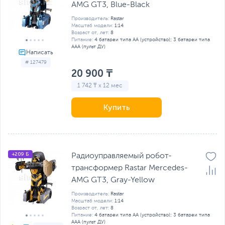
AMG GT3, Blue-Black
Производитель:
Rastar
Масштаб модели:
1:14
Возраст от, лет:
8
Питание:
4 батареи типа AA (устройство); 3 батареи типа
AAA (пульт ДУ)
# 127479
20 900 ₸
1 742 ₸ x 12 мес
Купить
+209 Б
Радиоуправляемый робот-
трансформер Rastar Mercedes-
AMG GT3, Gray-Yellow
Производитель:
Rastar
Масштаб модели:
1:14
Возраст от, лет:
8
Питание:
4 батареи типа AA (устройство); 3 батареи типа
AAA (пульт ДУ)