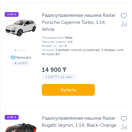
+149 Б
Радиоуправляемая машина Rastar
Porsche Cayenne Turbo, 1:14,
White
Производитель:
Rastar
Масштаб модели:
1:14
Возраст от, лет:
6
Питание:
5 батарей типа AA (устройство); 2 батареи типа
AA (пульт ДУ)
# 142870
14 900 ₸
1 242 ₸ x 12 мес
Купить
+149 Б
Радиоуправляемая машина Rastar
Bugatti Veyron, 1:14, Black-Orange