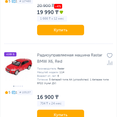
5
# 127480
20 900 ₸
19 990 ₸
1 666 ₸ x 12 мес
Купить
+169 Б
Радиоуправляемая машина Rastar
BMW X6, Red
Производитель:
Rastar
Масштаб модели:
1:14
Возраст от, лет:
6
Питание:
5 батарей типа AA (устройство); 1 батарея типа
6F22 (пульт ДУ)
5
# 105157
16 900 ₸
704 ₸ x 24 мес
Купить