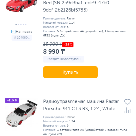
Red (SN:2b9d3ba1-cde9-47b0-
9dcf-2b2126bf5785)
Производитель:
Rastar
Масштаб модели:
1:14
Возраст от, лет:
6
Питание:
5 батарей типа AA (устройство); 1 батарея типа
6F22 (пульт ДУ)
# 104080...
13 900 ₸
8 990 ₸
кредит недоступен
Купить
+110 Б
Радиоуправляемая машина Rastar
Porsche 911 GT3 RS, 1:24, White
Производитель:
Rastar
Масштаб модели:
1:24
Возраст от, лет:
6
Питание:
3 батареи типа AA (устройство); 2 батареи типа
AA (пульт ДУ)