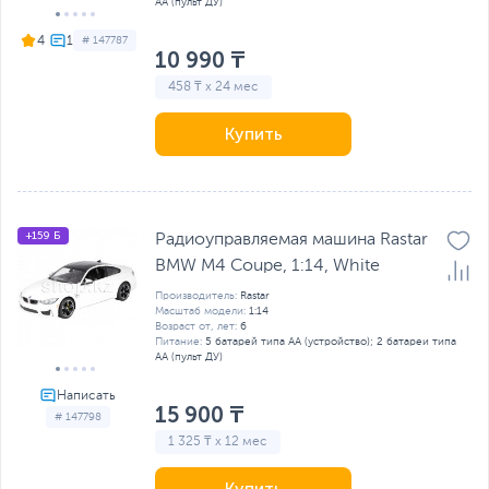
AA (пульт ДУ)
4
# 147787
10 990 ₸
458 ₸ x 24 мес
Купить
+159 Б
Радиоуправляемая машина Rastar
BMW M4 Coupe, 1:14, White
Производитель:
Rastar
Масштаб модели:
1:14
Возраст от, лет:
6
Питание:
5 батарей типа AA (устройство); 2 батареи типа
AA (пульт ДУ)
15 900 ₸
# 147798
1 325 ₸ x 12 мес
Купить