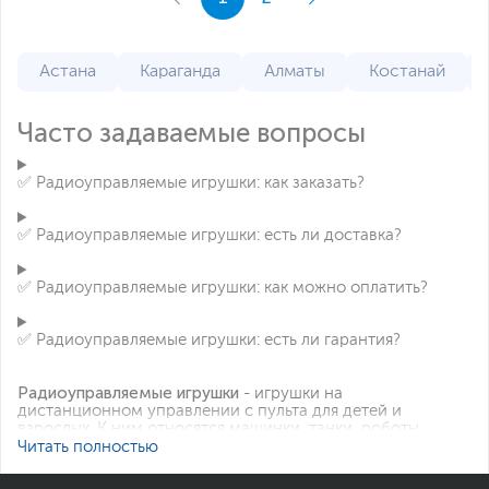
Астана
Караганда
Алматы
Костанай
Часто задаваемые вопросы
✅ Радиоуправляемые игрушки: как заказать?
✅ Радиоуправляемые игрушки: есть ли доставка?
✅ Радиоуправляемые игрушки: как можно оплатить?
✅ Радиоуправляемые игрушки: есть ли гарантия?
Радиоуправляемые игрушки
- игрушки на
дистанционном управлении с пульта для детей и
взрослых. К ним относятся машинки, танки, роботы,
дроны, катера, самолеты и др. Разделить
Читать полностью
радиоуправляемые игрушки можно на любительские и
профессиональные.