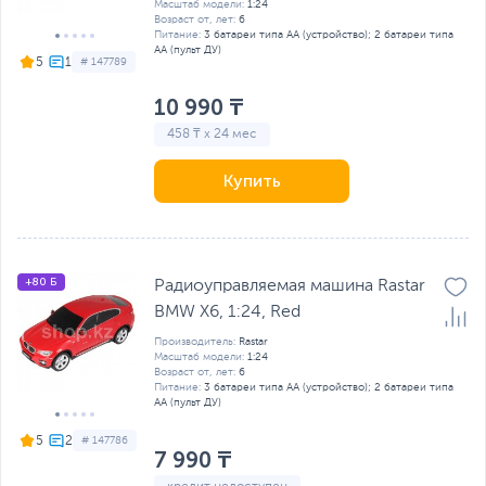
Масштаб модели:
1:24
Возраст от, лет:
6
Питание:
3 батареи типа AA (устройство); 2 батареи типа
AA (пульт ДУ)
5
# 147789
10 990 ₸
458 ₸ x 24 мес
Купить
+80 Б
Радиоуправляемая машина Rastar
BMW X6, 1:24, Red
Производитель:
Rastar
Масштаб модели:
1:24
Возраст от, лет:
6
Питание:
3 батареи типа AA (устройство); 2 батареи типа
AA (пульт ДУ)
5
# 147786
7 990 ₸