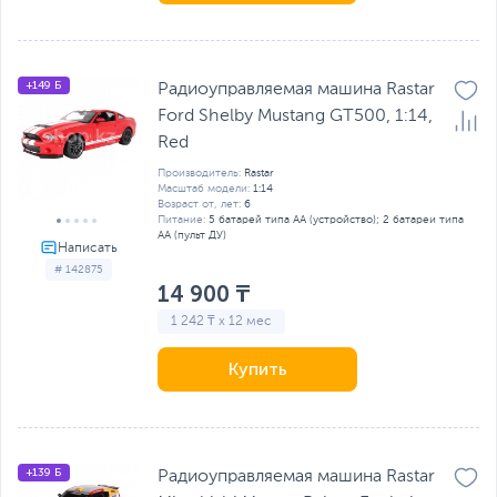
+149 Б
Радиоуправляемая машина Rastar
Ford Shelby Mustang GT500, 1:14,
Red
Производитель:
Rastar
Масштаб модели:
1:14
Возраст от, лет:
6
Питание:
5 батарей типа AA (устройство); 2 батареи типа
AA (пульт ДУ)
# 142875
14 900 ₸
1 242 ₸ x 12 мес
Купить
+139 Б
Радиоуправляемая машина Rastar