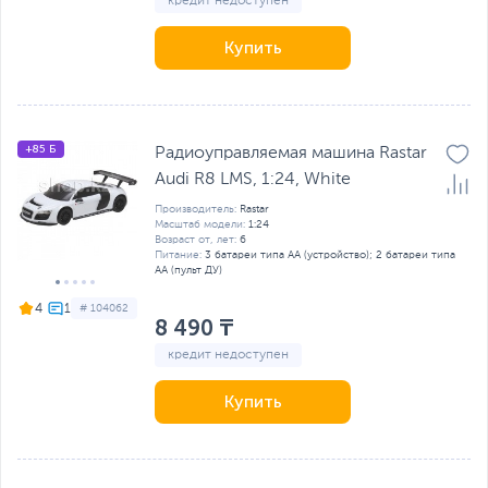
кредит недоступен
Купить
+85 Б
Радиоуправляемая машина Rastar
Audi R8 LMS, 1:24, White
Производитель:
Rastar
Масштаб модели:
1:24
Возраст от, лет:
6
Питание:
3 батареи типа AA (устройство); 2 батареи типа
AA (пульт ДУ)
4
# 104062
8 490 ₸
кредит недоступен
Купить