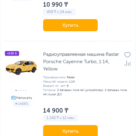
10 990 ₸
458 ₸ x 24 мес
Купить
+149 Б
Радиоуправляемая машина Rastar
Porsche Cayenne Turbo, 1:14,
Yellow
Производитель:
Rastar
Масштаб модели:
1:14
Возраст от, лет:
6
Питание:
3 батареи типа AA (устройство); 2 батареи типа
AA (пульт ДУ)
# 142871
14 900 ₸
1 242 ₸ x 12 мес
Купить