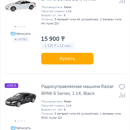
Производитель:
Rastar
Масштаб модели:
1:14
Возраст от, лет:
6
Питание:
5 батарей типа AA (устройство); 2 батареи типа
AA (пульт ДУ)
15 900 ₸
# 147792
1 325 ₸ x 12 мес
Купить
+159 Б
Радиоуправляемая машина Rastar
BMW 6 Series, 1:14, Black
Производитель:
Rastar
Масштаб модели:
1:14
Возраст от, лет:
6
Питание:
5 батарей типа AA (устройство); 1 батарея типа
6F22 (пульт ДУ)