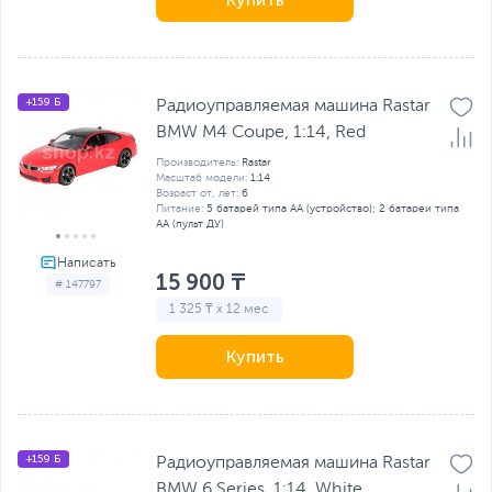
+159 Б
Радиоуправляемая машина Rastar
BMW M4 Coupe, 1:14, Red
Производитель:
Rastar
Масштаб модели:
1:14
Возраст от, лет:
6
Питание:
5 батарей типа AA (устройство); 2 батареи типа
AA (пульт ДУ)
15 900 ₸
# 147797
1 325 ₸ x 12 мес
Купить
+159 Б
Радиоуправляемая машина Rastar
BMW 6 Series, 1:14, White