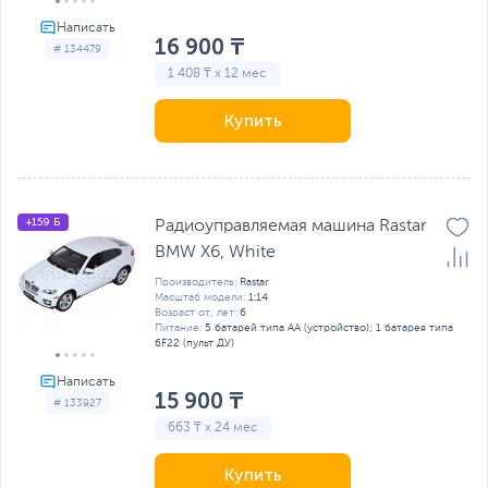
16 900 ₸
# 134479
1 408 ₸ x 12 мес
Купить
+159 Б
Радиоуправляемая машина Rastar
BMW X6, White
Производитель:
Rastar
Масштаб модели:
1:14
Возраст от, лет:
6
Питание:
5 батарей типа AA (устройство); 1 батарея типа
6F22 (пульт ДУ)
15 900 ₸
# 133927
663 ₸ x 24 мес
Купить