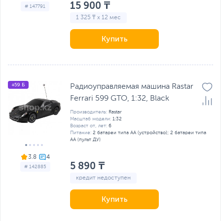
15 900 ₸
# 147791
1 325 ₸ x 12 мес
Купить
+59 Б
Радиоуправляемая машина Rastar
Ferrari 599 GTO, 1:32, Black
Производитель:
Rastar
Масштаб модели:
1:32
Возраст от, лет:
6
Питание:
2 батареи типа AA (устройство); 2 батареи типа
AA (пульт ДУ)
3.8
5 890 ₸
# 142885
кредит недоступен
Купить