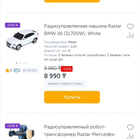
+100 Б
Радиоуправляемая машина Rastar
BMW X6 (31700W), White
Производитель:
Rastar
Масштаб модели:
1:24
Возраст от, лет:
6
Питание:
3 батареи типа AA (устройство); 2 батареи типа
AA (пульт ДУ)
9 990 ₸
5
# 132319
8 990 ₸
кредит недоступен
Купить
+209 Б
Радиоуправляемый робот-
трансформер Rastar Mercedes-