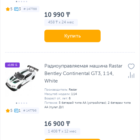
5
# 147788
10 990 ₸
458 ₸ x 24 мес
Купить
+169 Б
Радиоуправляемая машина Rastar
Bentley Continental GT3, 1:14,
White
Производитель:
Rastar
Масштаб модели:
1:14
Возраст от, лет:
6
Питание:
5 батарей типа AA (устройство); 2 батареи типа
AA (пульт ДУ)
5
# 147796
16 900 ₸
1 408 ₸ x 12 мес