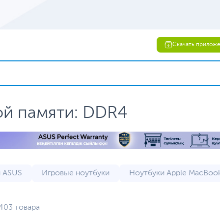
Скачать прилож
ой памяти: DDR4
 ASUS
Игровые ноутбуки
Ноутбуки Apple MacBoo
 Lenovo
ASUS ROG ноутбуки
Бюджетные ноутбук
403 товара
 (уцененный товар)
Ноутбуки 17 дюймов
Ноутбуки