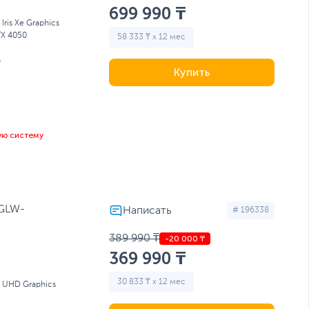
699 990 ₸
l Iris Xe Graphics
TX 4050
58 333 ₸ x 12 мес
Б
Купить
ую систему
BGLW-
# 196338
389 990 ₸
369 990 ₸
30 833 ₸ x 12 мес
l UHD Graphics