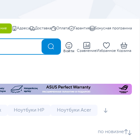
ение
Адреса
Доставка
Оплата
Гарантия
Бонусная программа
0
Войти
Сравнение
Избранное
Корзина
k
Ноутбуки HP
Ноутбуки Acer
и
Мини ноутбуки
Мощные ноутбуки
по новизне
 Dell
Ноутбуки Lenovo IdeaPad 3