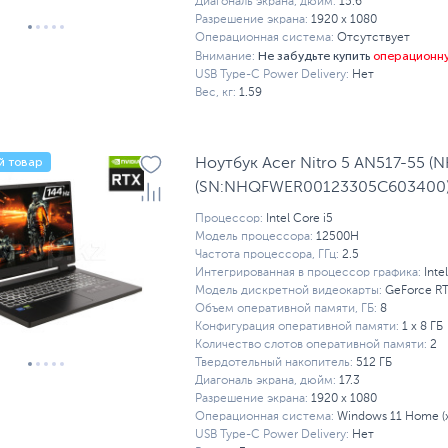
Диагональ экрана, дюйм:
15.6
Разрешение экрана:
1920 x 1080
Операционная система:
Отсутствует
Не забудьте купить
операционн
Внимание:
USB Type-C Power Delivery:
Нет
Вес, кг:
1.59
й товар
Ноутбук Acer Nitro 5 AN517-55 (
(SN:NHQFWER00123305C603400
Процессор:
Intel Core i5
Модель процессора:
12500H
Частота процессора, ГГц:
2.5
Интегрированная в процессор графика:
Inte
Модель дискретной видеокарты:
GeForce R
Объем оперативной памяти, ГБ:
8
Конфигурация оперативной памяти:
1 х 8 ГБ
Количество слотов оперативной памяти:
2
Твердотельный накопитель:
512 ГБ
Диагональ экрана, дюйм:
17.3
Разрешение экрана:
1920 x 1080
Операционная система:
Windows 11 Home (x
USB Type-C Power Delivery:
Нет