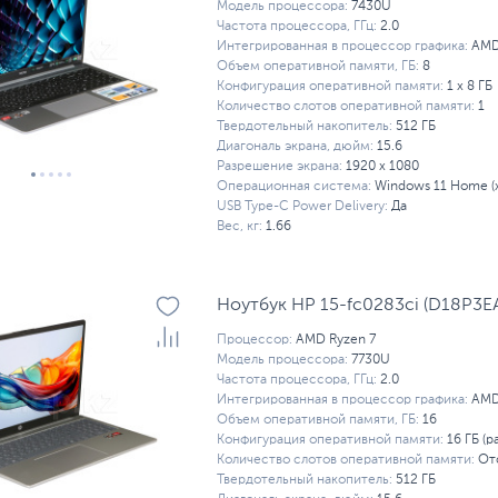
Модель процессора:
7430U
Частота процессора, ГГц:
2.0
Интегрированная в процессор графика:
AMD
Объем оперативной памяти, ГБ:
8
Конфигурация оперативной памяти:
1 х 8 ГБ
Количество слотов оперативной памяти:
1
Твердотельный накопитель:
512 ГБ
Диагональ экрана, дюйм:
15.6
Разрешение экрана:
1920 x 1080
Операционная система:
Windows 11 Home (
USB Type-C Power Delivery:
Да
Вес, кг:
1.66
Ноутбук HP 15-fc0283ci (D18P3E
Процессор:
AMD Ryzen 7
Модель процессора:
7730U
Частота процессора, ГГц:
2.0
Интегрированная в процессор графика:
AMD
Объем оперативной памяти, ГБ:
16
Конфигурация оперативной памяти:
16 ГБ (р
Количество слотов оперативной памяти:
От
Твердотельный накопитель:
512 ГБ