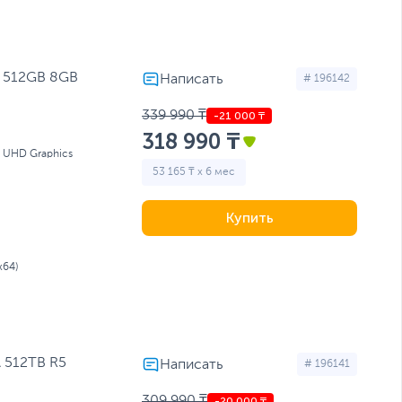
 512GB 8GB
# 196142
339 990 ₸
318 990 ₸
l UHD Graphics
53 165 ₸ x 6 мес
Купить
x64)
 512TB R5
# 196141
309 990 ₸