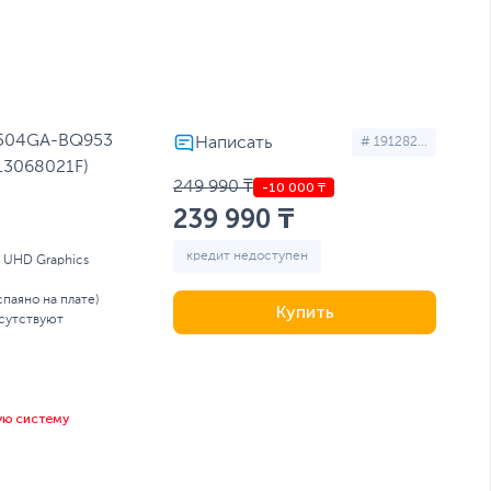
оутбуки для учебы
Ноутбуки с RTX 4080
1504GA-BQ953
# 191282...
13068021F)
249 990 ₸
239 990 ₸
кредит недоступен
l UHD Graphics
спаяно на плате)
Купить
сутствуют
ую систему