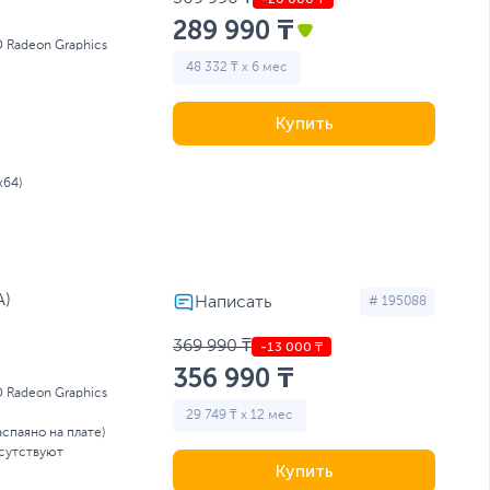
289 990 ₸
 Radeon Graphics
48 332 ₸ x 6 мес
Купить
x64)
A)
# 195088
369 990 ₸
356 990 ₸
 Radeon Graphics
29 749 ₸ x 12 мес
аспаяно на плате)
сутствуют
Купить