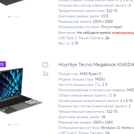
Конфигурация оперативной памяти:
1 х 8 ГБ
Количество слотов оперативной памяти:
2
Твердотельный накопитель:
512 ГБ
Диагональ экрана, дюйм:
15.6
Разрешение экрана:
1920 x 1080
Операционная система:
Отсутствует
Не забудьте купить
операционн
Внимание:
USB Type-C Power Delivery:
Да
Вес, кг:
1.79
0%
Ноутбук Tecno Megabook K16SDA
Процессор:
AMD Ryzen 5
Модель процессора:
7430U
Частота процессора, ГГц:
2.3
Интегрированная в процессор графика:
AMD
Объем оперативной памяти, ГБ:
8
Конфигурация оперативной памяти:
1 х 8 ГБ
Количество слотов оперативной памяти:
2
Твердотельный накопитель:
512 ГБ
Диагональ экрана, дюйм:
16
Разрешение экрана:
1920 x 1080
Операционная система:
Windows 11 Home (
USB Type-C Power Delivery:
Да