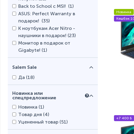
Back to School с MSI! (
1
)
Новинка
ASUS: Perfect Warranty в
Кешбэк 1
подарок! (
35
)
К ноутбукам Acer Nitro -
наушники в подарок! (
23
)
Монитор в подарок от
Gigabyte! (
1
)
Salem Sale
Да (
18
)
Новинка или
спецпредложение
Новинка (
1
)
Товар дня (
4
)
+7 400 Б
Уцененный товар (
51
)