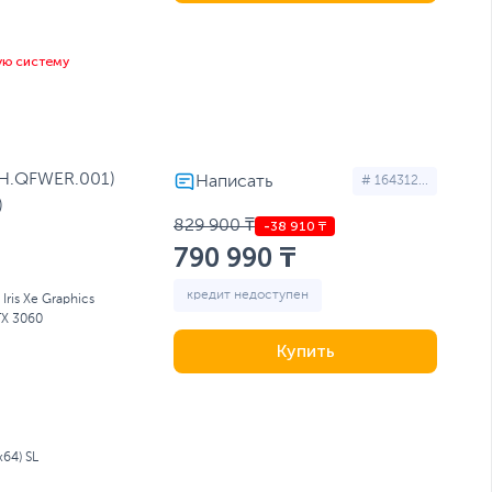
ую систему
NH.QFWER.001)
# 164312...
)
829 900 ₸
790 990 ₸
кредит недоступен
l Iris Xe Graphics
TX 3060
Купить
64) SL