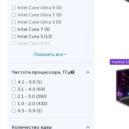
MSI (
55
)
Intel Core Ultra 9 (
0
)
Prestigio (
1
)
Intel Core Ultra 7 (
0
)
Razer (
1
)
Intel Core Ultra 5 (
0
)
Tecno (
15
)
Intel Core 7 (
5
)
Xiaomi (
1
)
Intel Core 5 (
13
)
Intel Core 3 (
1
)
Intel Core i9 (
13
)
Intel Core i7 (
213
)
Кешбэк 1
Intel Core i5 (
456
)
Частота процессора, ГГц
Intel Core i3 (
232
)
Intel N (
4
)
4.1 - 5.0 (
1
)
Intel Processor (
0
)
3.1 - 4.0 (
69
)
Intel Pentium Gold (
4
)
2.1 - 3.0 (
392
)
Intel Pentium Silver (
9
)
1.0 - 2.0 (
432
)
Intel Pentium (
1
)
0.5 - 0.9 (
1
)
Intel Celeron (
29
)
AMD Ryzen AI 9 (
0
)
Количество ядер