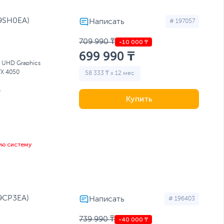
D9SH0EA)
# 197057
709 990 ₸
699 990 ₸
l UHD Graphics
TX 4050
58 333 ₸ x 12 мес
Б
Купить
ую систему
D9CP3EA)
# 196403
739 990 ₸