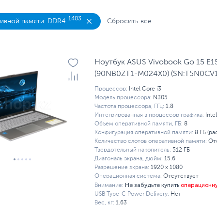
 MSI
Ноутбуки без ОС
Ноутбуки для работы
Н
1403
ивной памяти: DDR4
Сбросить все
 с RTX 5090
Сенсорные ноутбуки
Ноутбук ASUS Vivobook Go 15 E
(90NB0ZT1-M024X0) (SN:T5N0CV
Процессор:
Intel Core i3
Модель процессора:
N305
Частота процессора, ГГц:
1.8
Интегрированная в процессор графика:
Inte
Объем оперативной памяти, ГБ:
8
Конфигурация оперативной памяти:
8 ГБ (ра
Количество слотов оперативной памяти:
От
Твердотельный накопитель:
512 ГБ
Диагональ экрана, дюйм:
15.6
Разрешение экрана:
1920 x 1080
Операционная система:
Отсутствует
Не забудьте купить
операционн
Внимание:
USB Type-C Power Delivery:
Нет
Вес, кг:
1.63