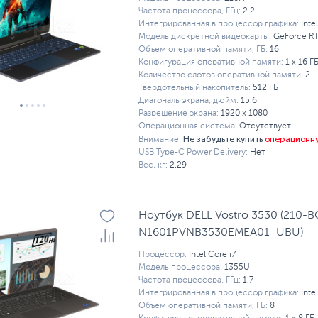
Частота процессора, ГГц:
2.2
Интегрированная в процессор графика:
Inte
Модель дискретной видеокарты:
GeForce R
Объем оперативной памяти, ГБ:
16
Конфигурация оперативной памяти:
1 х 16 Г
Количество слотов оперативной памяти:
2
Твердотельный накопитель:
512 ГБ
Диагональ экрана, дюйм:
15.6
Разрешение экрана:
1920 x 1080
Операционная система:
Отсутствует
Не забудьте купить
операционн
Внимание:
USB Type-C Power Delivery:
Нет
Вес, кг:
2.29
Ноутбук DELL Vostro 3530 (210-
N1601PVNB3530EMEA01_UBU)
Процессор:
Intel Core i7
Модель процессора:
1355U
Частота процессора, ГГц:
1.7
Интегрированная в процессор графика:
Inte
Объем оперативной памяти, ГБ:
8