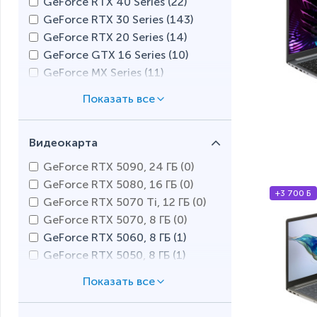
GeForce RTX 40 Series (
22
)
Apple M2 Max (
0
)
GeForce RTX 30 Series (
143
)
Apple M1 Max (
0
)
GeForce RTX 20 Series (
14
)
Apple M2 Pro (
0
)
GeForce GTX 16 Series (
10
)
Apple M2 (
0
)
GeForce MX Series (
11
)
Apple M1 Pro (
0
)
Radeon RX 7000S Series (
0
)
Apple M1 (
0
)
Radeon RX 6000M Series (
5
)
Snapdragon X (
0
)
Radeon RX 5000M Series (
3
)
Qualcomm (
0
)
Видеокарта
Intel Arc A300 Series (
7
)
GeForce RTX 5090, 24 ГБ (
0
)
GeForce RTX 5080, 16 ГБ (
0
)
+3 700 Б
GeForce RTX 5070 Ti, 12 ГБ (
0
)
GeForce RTX 5070, 8 ГБ (
0
)
GeForce RTX 5060, 8 ГБ (
1
)
GeForce RTX 5050, 8 ГБ (
1
)
GeForce RTX 4090, 16 ГБ (
0
)
GeForce RTX 4080, 12 ГБ (
0
)
GeForce RTX 4070, 8 ГБ (
3
)