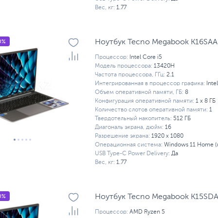
Вес, кг:
1.77
0%
Ноутбук Tecno Megabook K16SAA
Процессор:
Intel Core i5
Модель процессора:
13420H
Частота процессора, ГГц:
2.1
Интегрированная в процессор графика:
Inte
Объем оперативной памяти, ГБ:
8
Конфигурация оперативной памяти:
1 х 8 ГБ
Количество слотов оперативной памяти:
1
Твердотельный накопитель:
512 ГБ
Диагональ экрана, дюйм:
16
Разрешение экрана:
1920 x 1080
Операционная система:
Windows 11 Home (
USB Type-C Power Delivery:
Да
Вес, кг:
1.77
0%
Ноутбук Tecno Megabook K15SDA
Процессор:
AMD Ryzen 5