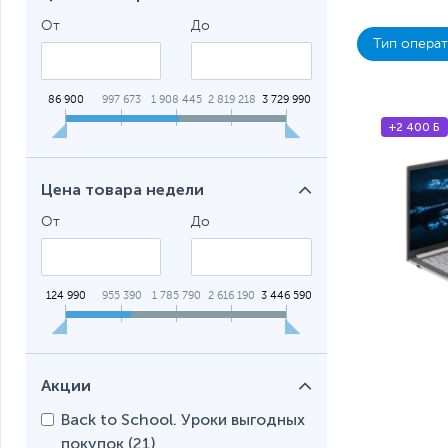
Ноутбуки
От
До
Тип операт
Ноутбуки
86 900
997 673
1 908 445
2 819 218
3 729 990
+2 400 Б
Цена товара недели
От
До
124 990
955 390
1 785 790
2 616 190
3 446 590
Акции
Back to School. Уроки выгодных
покупок (
21
)