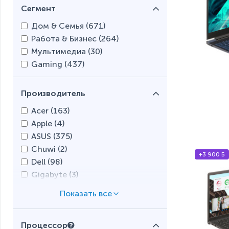
Сегмент
Дом & Семья (
671
)
Работа & Бизнес (
264
)
Мультимедиа (
30
)
Gaming (
437
)
Производитель
Acer (
163
)
Apple (
4
)
ASUS (
375
)
Chuwi (
2
)
+3 900 Б
Dell (
98
)
Gigabyte (
3
)
HONOR (
0
)
HP (
422
)
Huawei (
0
)
Процессор
Lenovo (
263
)