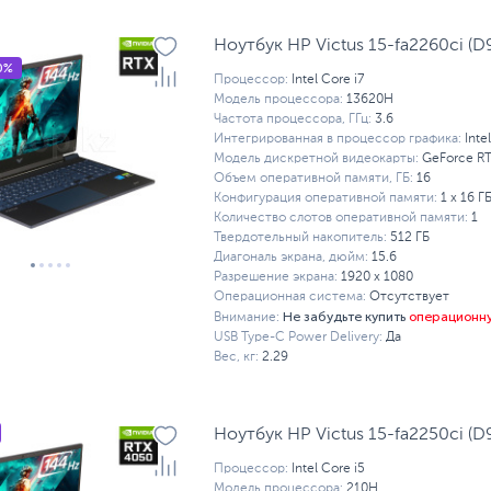
Ноутбук HP Victus 15-fa2260ci (
0%
Процессор:
Intel Core i7
Модель процессора:
13620H
Частота процессора, ГГц:
3.6
Интегрированная в процессор графика:
Inte
Модель дискретной видеокарты:
GeForce R
Объем оперативной памяти, ГБ:
16
Конфигурация оперативной памяти:
1 х 16 Г
Количество слотов оперативной памяти:
1
Твердотельный накопитель:
512 ГБ
Диагональ экрана, дюйм:
15.6
Разрешение экрана:
1920 x 1080
Операционная система:
Отсутствует
Не забудьте купить
операционн
Внимание:
USB Type-C Power Delivery:
Да
Вес, кг:
2.29
Ноутбук HP Victus 15-fa2250ci (
Процессор:
Intel Core i5
Модель процессора:
210H