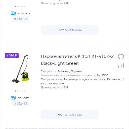
Длина шнура, м:
2.8
# 162422
Нет в наличии
+680 Б
Пароочиститель Kitfort KT-9102-2,
Black-Light Green
Тип уборки:
Влажная; Паровая
Максимальная потребляемая мощность, Вт:
1500
Тип управления:
Регулятор мощности на ручке; Кнопка вкл./
выкл. на корпусе
Длина шнура, м:
2.8
# 162423
Нет в наличии