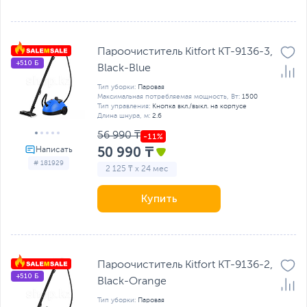
Пароочиститель Kitfort KT-9136-3,
+510 Б
Black-Blue
Тип уборки:
Паровая
Максимальная потребляемая мощность, Вт:
1500
Тип управления:
Кнопка вкл./выкл. на корпусе
Длина шнура, м:
2.6
56 990 ₸
50 990 ₸
# 181929
2 125 ₸ x 24 мес
Купить
Пароочиститель Kitfort KT-9136-2,
+510 Б
Black-Orange
Тип уборки:
Паровая