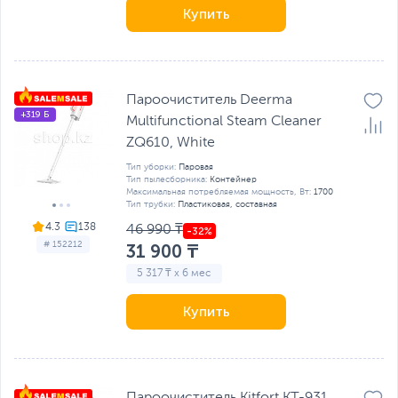
Купить
Пароочиститель Deerma
+319 Б
Multifunctional Steam Cleaner
ZQ610, White
Тип уборки:
Паровая
Тип пылесборника:
Контейнер
Максимальная потребляемая мощность, Вт:
1700
Тип трубки:
Пластиковая, составная
4.3
46 990 ₸
# 152212
31 900 ₸
5 317 ₸ x 6 мес
Купить