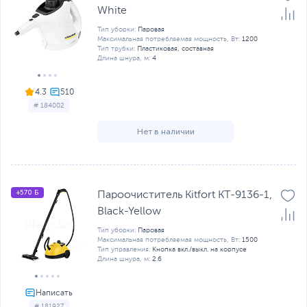
White
Тип уборки:
Паровая
Максимальная потребляемая мощность, Вт:
1200
Тип трубки:
Пластиковая, составная
Длина шнура, м:
4
4.3
# 184002
Нет в наличии
+570 Б
Пароочиститель Kitfort KT-9136-1,
Black-Yellow
Тип уборки:
Паровая
Максимальная потребляемая мощность, Вт:
1500
Тип управления:
Кнопка вкл./выкл. на корпусе
Длина шнура, м:
2.6
# 181927