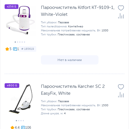
+256 Б
Пароочиститель Kitfort KT-9109-1,
White-Violet
Тип уборки:
Паровая
Тип пылесборника:
Контейнер
Максимальная потребляемая мощность, Вт:
1000
Тип трубки:
Пластиковая, составная
5
# 185619
Нет в наличии
+800 Б
Пароочиститель Karcher SC 2
EasyFix, White
Тип уборки:
Паровая
Максимальная потребляемая мощность, Вт:
1500
Тип трубки:
Пластиковая, составная
Длина шнура, м:
4
4.4