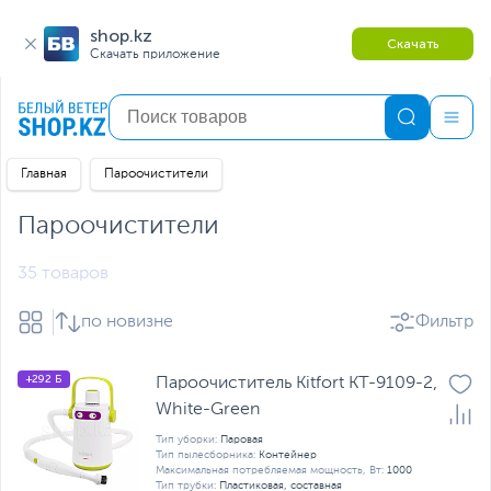
shop.kz
Скачать
Скачать приложение
Главная
Пароочистители
Пароочистители
35 товаров
по новизне
Фильтр
+292 Б
Пароочиститель Kitfort KT-9109-2,
White-Green
Тип уборки:
Паровая
Тип пылесборника:
Контейнер
Максимальная потребляемая мощность, Вт:
1000
Тип трубки:
Пластиковая, составная