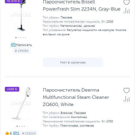
+1 070 Б
Пароочиститель Bissell
PowerFresh Slim 2234N, Gray-Blue
Тип уборки:
Паровая
Максимальная потребляемая мощность, Вт:
1500
Тип трубки:
Металлическая, цельная
Тип управления:
Регулятор мощности на корпусе; Кнопка
вкл./выкл. на ручке
# 155084
Нет в наличии
+329 Б
Пароочиститель Deerma
Multifunctional Steam Cleaner
ZQ600, White
Тип уборки:
Влажная; Паровая
Тип пылесборника:
Контейнер
Максимальная потребляемая мощность, Вт:
1700
Тип трубки:
Пластиковая, составная
4
# 152220