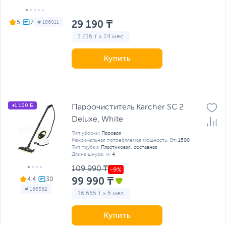
29 190 ₸
5
# 186011
1 216 ₸ x 24 мес
Купить
+1 100 Б
Пароочиститель Karcher SC 2
Deluxe, White
Тип уборки:
Паровая
Максимальная потребляемая мощность, Вт:
1500
Тип трубки:
Пластиковая, составная
Длина шнура, м:
4
109 990 ₸
99 990 ₸
4.4
# 185382
16 665 ₸ x 6 мес
Купить