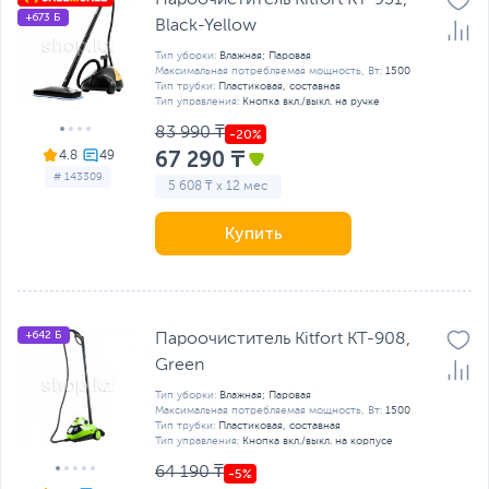
Пароочиститель Kitfort KT-931,
+673 Б
Black-Yellow
Тип уборки:
Влажная; Паровая
Максимальная потребляемая мощность, Вт:
1500
Тип трубки:
Пластиковая, составная
Тип управления:
Кнопка вкл./выкл. на ручке
83 990 ₸
67 290 ₸
4.8
# 143309
5 608 ₸ x 12 мес
Купить
+642 Б
Пароочиститель Kitfort KT-908,
Green
Тип уборки:
Влажная; Паровая
Максимальная потребляемая мощность, Вт:
1500
Тип трубки:
Пластиковая, составная
Тип управления:
Кнопка вкл./выкл. на корпусе
64 190 ₸