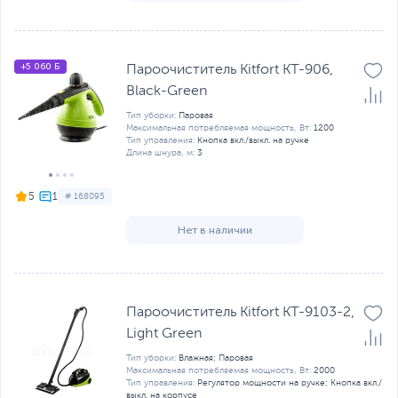
+5 060 Б
Пароочиститель Kitfort KT-906,
Black-Green
Тип уборки:
Паровая
Максимальная потребляемая мощность, Вт:
1200
Тип управления:
Кнопка вкл./выкл. на ручке
Длина шнура, м:
3
5
# 168095
Нет в наличии
Пароочиститель Kitfort KT-9103-2,
Light Green
Тип уборки:
Влажная; Паровая
Максимальная потребляемая мощность, Вт:
2000
Тип управления:
Регулятор мощности на ручке; Кнопка вкл./
выкл. на корпусе