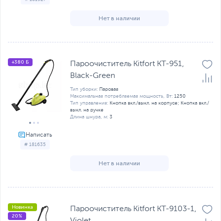
Нет в наличии
+380 Б
Пароочиститель Kitfort KT-951,
Black-Green
Тип уборки:
Паровая
Максимальная потребляемая мощность, Вт:
1250
Тип управления:
Кнопка вкл./выкл. на корпусе; Кнопка вкл./
выкл. на ручке
Длина шнура, м:
3
# 181635
Нет в наличии
Новинка
Пароочиститель Kitfort КТ-9103-1,
20%
Violet