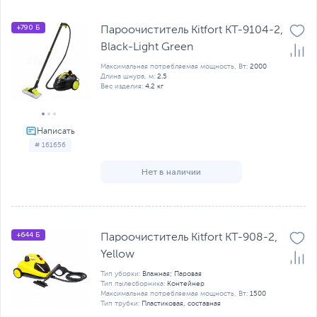
+790 Б
Пароочиститель Kitfort KT-9104-2,
Black-Light Green
Максимальная потребляемая мощность, Вт:
2000
Длина шнура, м:
2.5
Вес изделия:
4.2 кг
# 161656
Нет в наличии
+644 Б
Пароочиститель Kitfort KT-908-2,
Yellow
Тип уборки:
Влажная; Паровая
Тип пылесборника:
Контейнер
Максимальная потребляемая мощность, Вт:
1500
Тип трубки:
Пластиковая, составная