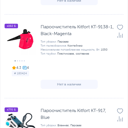
Нет в наличии
+192 Б
Пароочиститель Kitfort КТ-9138-1,
Black-Magenta
Тип уборки:
Паровая
Тип пылесборника:
Контейнер
Максимальная потребляемая мощность, Вт:
1050
Тип трубки:
Пластиковая, составная
4.3
# 180424
Нет в наличии
+770 Б
Пароочиститель Kitfort KT-917,
Blue
Тип уборки:
Влажная; Паровая