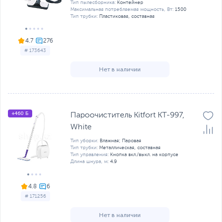
Тип пылесборника:
Контейнер
Максимальная потребляемая мощность, Вт:
1500
Тип трубки:
Пластиковая, составная
4.7
# 173643
Нет в наличии
+460 Б
Пароочиститель Kitfort KT-997,
White
Тип уборки:
Влажная; Паровая
Тип трубки:
Металлическая, составная
Тип управления:
Кнопка вкл./выкл. на корпусе
Длина шнура, м:
4.9
4.8
# 171256
Нет в наличии