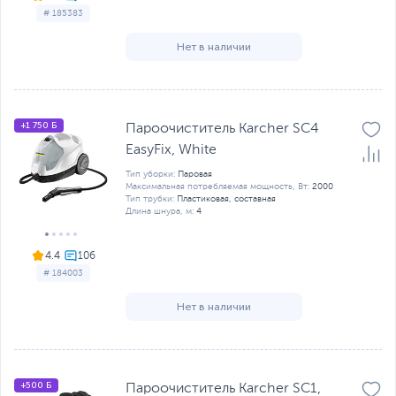
# 185383
Нет в наличии
+1 750 Б
Пароочиститель Karcher SC4
EasyFix, White
Тип уборки:
Паровая
Максимальная потребляемая мощность, Вт:
2000
Тип трубки:
Пластиковая, составная
Длина шнура, м:
4
4.4
# 184003
Нет в наличии
+500 Б
Пароочиститель Karcher SC1,