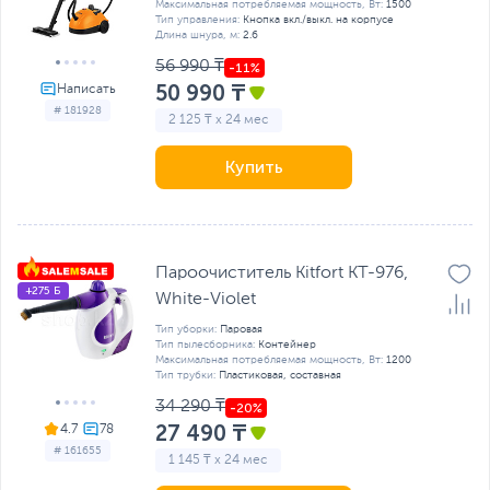
Максимальная потребляемая мощность, Вт:
1500
Тип управления:
Кнопка вкл./выкл. на корпусе
Длина шнура, м:
2.6
56 990 ₸
50 990 ₸
# 181928
2 125 ₸ x 24 мес
Купить
Пароочиститель Kitfort KT-976,
+275 Б
White-Violet
Тип уборки:
Паровая
Тип пылесборника:
Контейнер
Максимальная потребляемая мощность, Вт:
1200
Тип трубки:
Пластиковая, составная
34 290 ₸
27 490 ₸
4.7
# 161655
1 145 ₸ x 24 мес