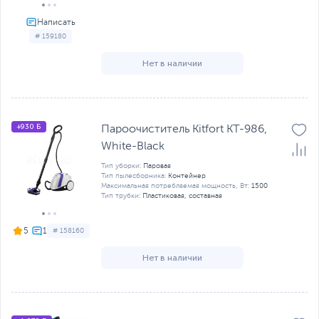
# 159180
Нет в наличии
+930 Б
Пароочиститель Kitfort KT-986,
White-Black
Тип уборки:
Паровая
Тип пылесборника:
Контейнер
Максимальная потребляемая мощность, Вт:
1500
Тип трубки:
Пластиковая, составная
5
# 158160
Нет в наличии