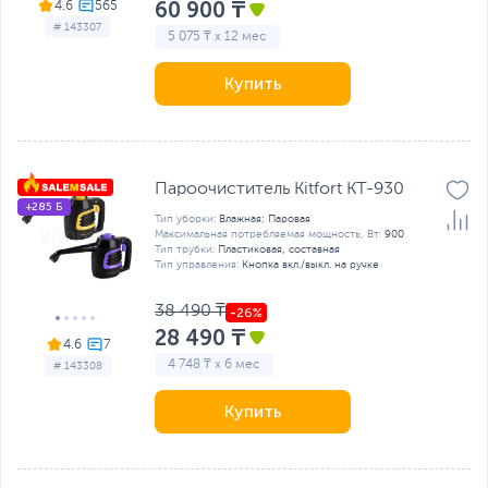
60 900 ₸
4.6
# 143307
5 075 ₸ x 12 мес
Купить
Пароочиститель Kitfort KT-930
+285 Б
Тип уборки:
Влажная; Паровая
Максимальная потребляемая мощность, Вт:
900
Тип трубки:
Пластиковая, составная
Тип управления:
Кнопка вкл./выкл. на ручке
38 490 ₸
28 490 ₸
4.6
4 748 ₸ x 6 мес
# 143308
Купить