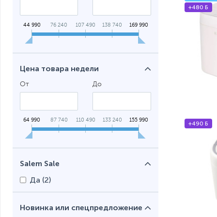
+480 Б
44 990
76 240
107 490
138 740
169 990
Цена товара недели
От
До
64 990
87 740
110 490
133 240
155 990
+490 Б
Salem Sale
Да (
2
)
Новинка или спецпредложение