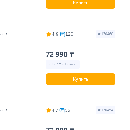
Купить
lack
4.8
# 176460
72 990 ₸
6 083 ₸ x 12 мес
Купить
lack
4.7
# 176454