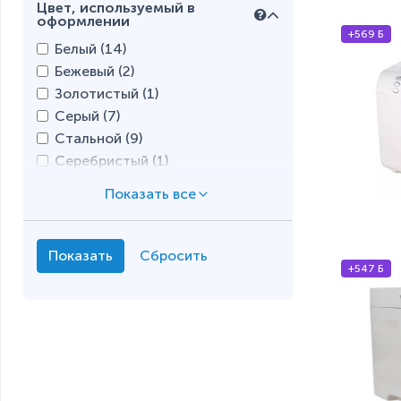
Цвет, используемый в
28 (
3
)
оформлении
30 (
3
)
+569 Б
Белый (
14
)
Бежевый (
2
)
Золотистый (
1
)
Серый (
7
)
Стальной (
9
)
Серебристый (
1
)
Черный (
20
)
+547 Б