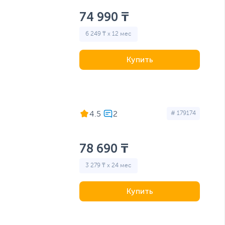
74 990 ₸
6 249 ₸ x 12 мес
Купить
4.5
# 179174
78 690 ₸
3 279 ₸ x 24 мес
Купить