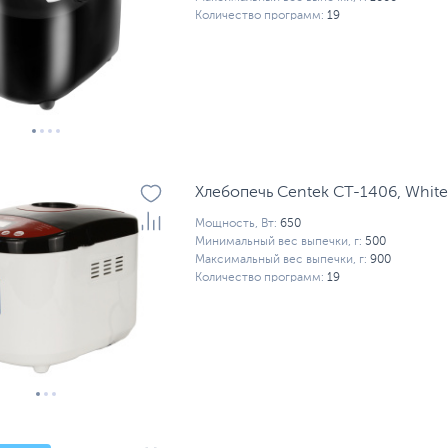
Количество программ:
19
Хлебопечь Centek CT-1406, White
Мощность, Вт:
650
Минимальный вес выпечки, г:
500
Максимальный вес выпечки, г:
900
Количество программ:
19