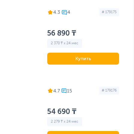
4.3
# 179175
56 890 ₸
2 370 ₸ x 24 мес
Купить
4.7
# 179176
54 690 ₸
2 279 ₸ x 24 мес