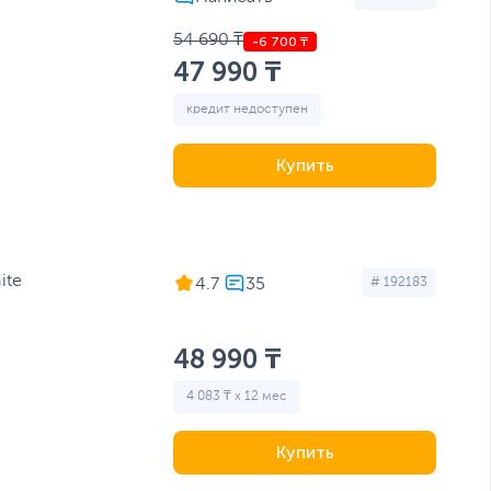
54 690 ₸
47 990 ₸
кредит недоступен
Купить
ite
4.7
# 192183
48 990 ₸
4 083 ₸ x 12 мес
Купить