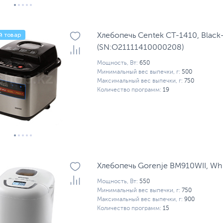
й товар
Хлебопечь Centek CT-1410, Black-
(SN:O21111410000208)
Мощность, Вт:
650
Минимальный вес выпечки, г:
500
Максимальный вес выпечки, г:
750
Количество программ:
19
Хлебопечь Gorenje BM910WII, Wh
Мощность, Вт:
550
Минимальный вес выпечки, г:
750
Максимальный вес выпечки, г:
900
Количество программ:
15