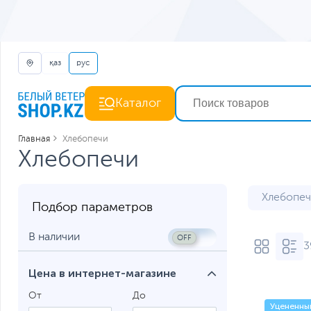
қаз
рус
Каталог
Главная
Хлебопечи
Хлебопечи
Хлебопеч
Подбор параметров
В наличии
3
Цена в интернет-магазине
От
До
Уцененны