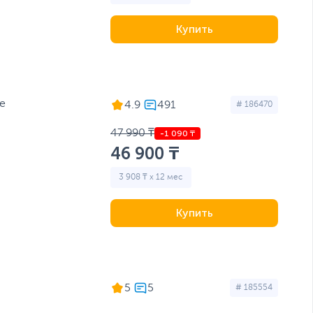
Купить
e
4.9
# 186470
47 990 ₸
46 900 ₸
3 908 ₸ x 12 мес
Купить
5
# 185554