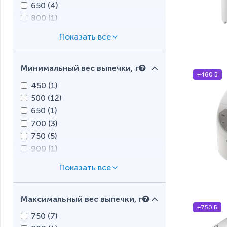
650 (
4
)
800 (
1
)
815 (
1
)
850 (
4
)
860 (
2
)
Минимальный вес выпечки, г
+480 Б
450 (
1
)
500 (
12
)
650 (
1
)
700 (
3
)
750 (
5
)
900 (
1
)
1000 (
4
)
1125 (
1
)
Максимальный вес выпечки, г
+750 Б
750 (
7
)