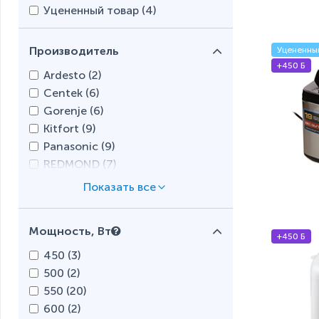
Уцененный товар (
4
)
Производитель
Уцененны
+450 Б
Ardesto (
2
)
Centek (
6
)
Gorenje (
6
)
Kitfort (
9
)
Panasonic (
9
)
REDMOND (
7
)
Мощность, Вт
+450 Б
450 (
3
)
500 (
2
)
550 (
20
)
600 (
2
)