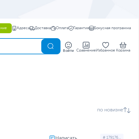
ение
Адреса
Доставка
Оплата
Гарантия
Бонусная программа
0
Войти
Сравнение
Избранное
Корзина
по новизне
# 179176...