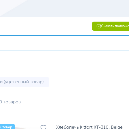
Скачать прилож
и (уцененный товар)
9 товаров
й товар
Хлебопечь Kitfort КТ-310, Beige