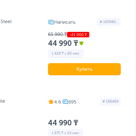
Steel
# 165980...
65 990 ₸
44 990 ₸
1 428 ₸ x 60 мес
Купить
ite
4.6
# 186469
44 990 ₸
1 875 ₸ x 24 мес