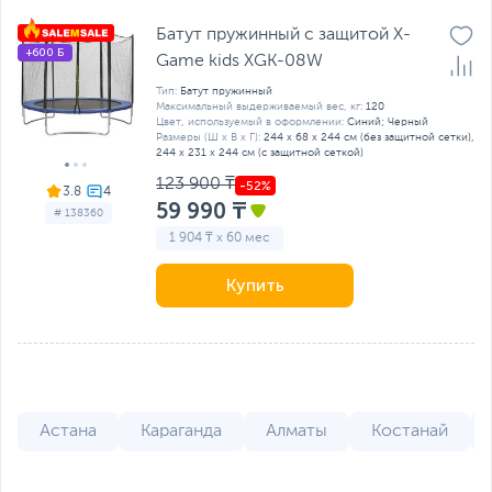
Батут пружинный с защитой X-
+600 Б
Game kids XGK-08W
Тип:
Батут пружинный
Максимальный выдерживаемый вес, кг:
120
Цвет, используемый в оформлении:
Синий; Черный
Размеры (Ш х В х Г):
244 х 68 х 244 см (без защитной сетки),
244 х 231 х 244 см (с защитной сеткой)
123 900 ₸
3.8
59 990 ₸
# 138360
1 904 ₸ x 60 мес
Купить
Астана
Караганда
Алматы
Костанай