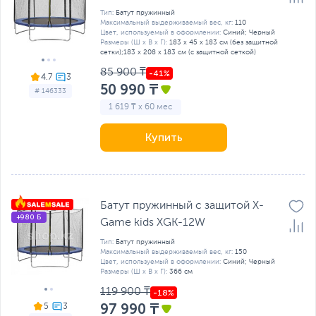
Тип:
Батут пружинный
Максимальный выдерживаемый вес, кг:
110
Цвет, используемый в оформлении:
Синий; Черный
Размеры (Ш х В х Г):
183 х 45 х 183 см (без защитной
сетки);183 х 208 х 183 см (с защитной сеткой)
85 900 ₸
4.7
50 990 ₸
# 146333
1 619 ₸ x 60 мес
Купить
Батут пружинный с защитой X-
+980 Б
Game kids XGK-12W
Тип:
Батут пружинный
Максимальный выдерживаемый вес, кг:
150
Цвет, используемый в оформлении:
Синий; Черный
Размеры (Ш х В х Г):
366 см
119 900 ₸
97 990 ₸
5