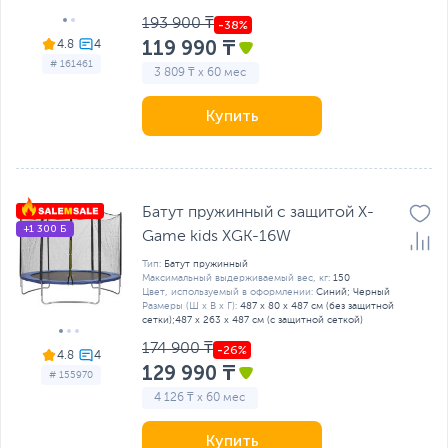
193 900 ₸
119 990 ₸
4.8
# 161461
3 809 ₸ x 60 мес
Купить
Батут пружинный с защитой X-
+1 300 Б
Game kids XGK-16W
Тип:
Батут пружинный
Максимальный выдерживаемый вес, кг:
150
Цвет, используемый в оформлении:
Синий; Черный
Размеры (Ш х В х Г):
487 х 80 х 487 см (без защитной
сетки);487 х 263 х 487 см (с защитной сеткой)
174 900 ₸
4.8
129 990 ₸
# 155970
4 126 ₸ x 60 мес
Купить