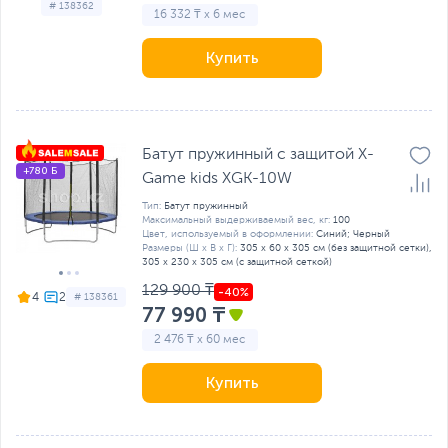
# 138362
16 332 ₸ x 6 мес
Купить
Батут пружинный с защитой X-
+780 Б
Game kids XGK-10W
Тип:
Батут пружинный
Максимальный выдерживаемый вес, кг:
100
Цвет, используемый в оформлении:
Синий; Черный
Размеры (Ш х В х Г):
305 х 60 х 305 см (без защитной сетки),
305 х 230 х 305 см (с защитной сеткой)
129 900 ₸
4
# 138361
77 990 ₸
2 476 ₸ x 60 мес
Купить