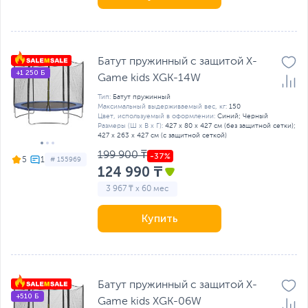
Батут пружинный с защитой X-
+1 250 Б
Game kids XGK-14W
Тип:
Батут пружинный
Максимальный выдерживаемый вес, кг:
150
Цвет, используемый в оформлении:
Синий; Черный
Размеры (Ш х В х Г):
427 х 80 х 427 см (без защитной сетки);
427 х 263 х 427 см (с защитной сеткой)
199 900 ₸
5
# 155969
124 990 ₸
3 967 ₸ x 60 мес
Купить
Батут пружинный с защитой X-
+510 Б
Game kids XGK-06W