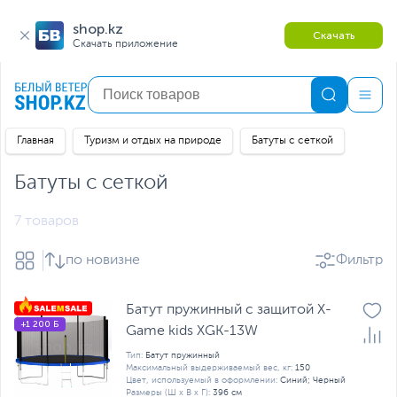
shop.kz
Скачать
Скачать приложение
Главная
Туризм и отдых на природе
Батуты с сеткой
Батуты с сеткой
7 товаров
по новизне
Фильтр
Батут пружинный с защитой X-
+1 200 Б
Game kids XGK-13W
Тип:
Батут пружинный
Максимальный выдерживаемый вес, кг:
150
Цвет, используемый в оформлении:
Синий; Черный
Размеры (Ш х В х Г):
396 см