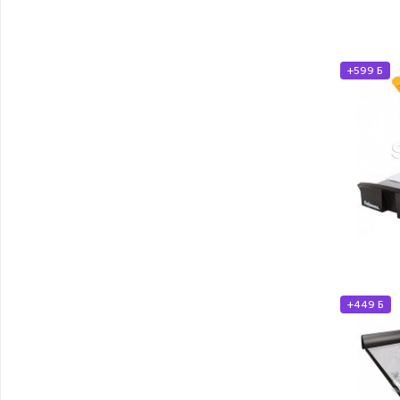
+599 Б
+449 Б