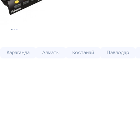
Караганда
Алматы
Костанай
Павлодар
Тараз
Шымкент
Туркестан
Атырау
Ус