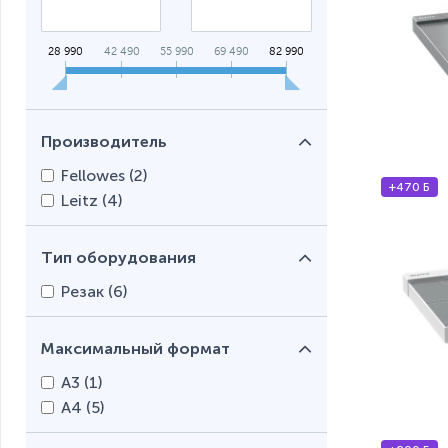
28 990
42 490
55 990
69 490
82 990
Производитель
Fellowes (
2
)
+470 Б
Leitz (
4
)
Тип оборудования
Резак (
6
)
Максимальный формат
А3 (
1
)
А4 (
5
)