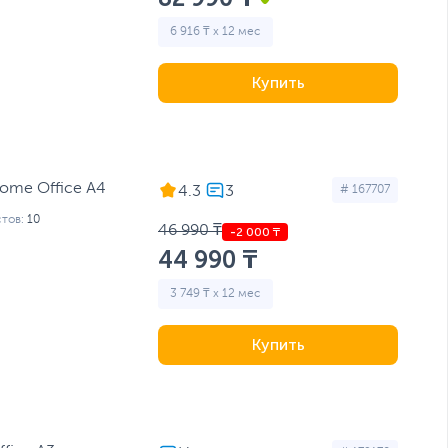
6 916 ₸ x 12 мес
Купить
Home Office A4
4.3
# 167707
тов:
10
46 990 ₸
44 990 ₸
3 749 ₸ x 12 мес
Купить