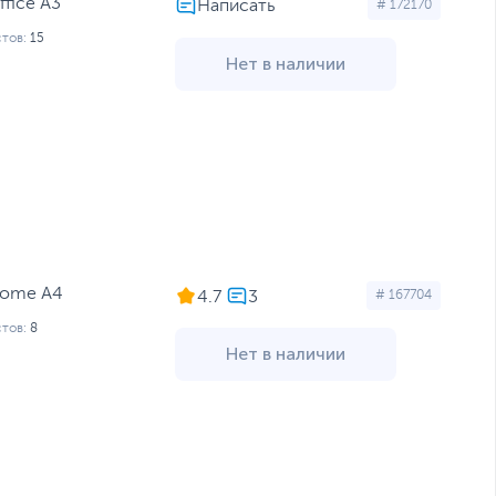
ffice A3
# 172170
тов:
15
Нет в наличии
 Home A4
4.7
# 167704
тов:
8
Нет в наличии