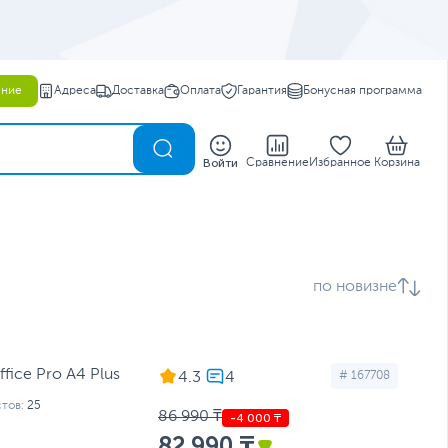
ение
Адреса
Доставка
Оплата
Гарантия
Бонусная программа
0
Войти
Сравнение
Избранное
Корзина
по новизне
ffice Pro A4 Plus
4.3
# 167708
тов:
25
86 990 ₸
82 990 ₸