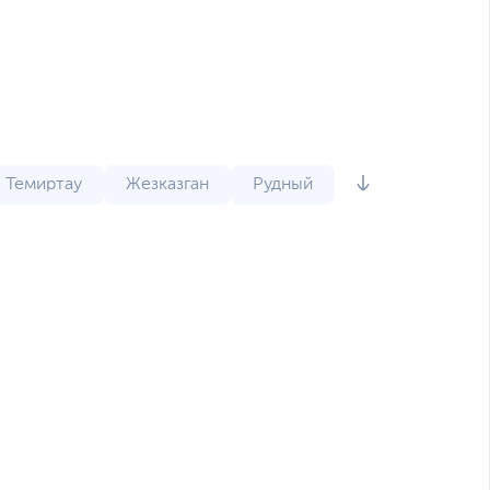
Темиртау
Жезказган
Рудный
ть-Каменогорск