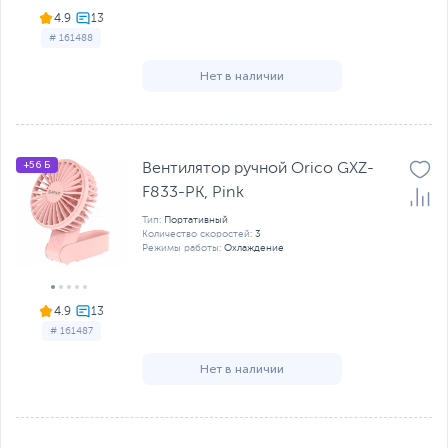
4.9
# 161488
Нет в наличии
+56 Б
Вентилятор ручной Orico GXZ-
F833-PK, Pink
Тип:
Портативный
Количество скоростей:
3
Режимы работы:
Охлаждение
4.9
# 161487
Нет в наличии