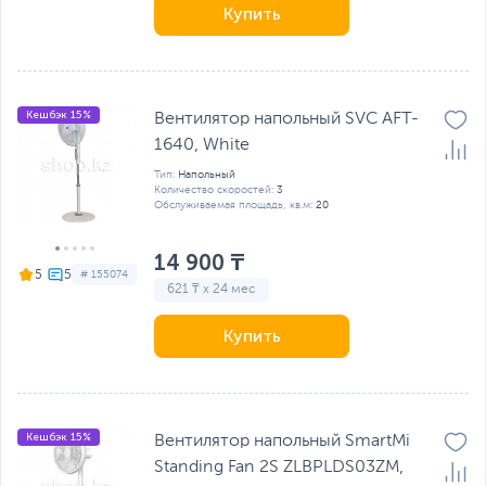
Купить
Кешбэк 15%
Вентилятор напольный SVC AFT-
1640, White
Тип:
Напольный
Количество скоростей:
3
Обслуживаемая площадь, кв.м:
20
14 900 ₸
5
# 155074
621 ₸ x 24 мес
Купить
Кешбэк 15%
Вентилятор напольный SmartMi
Standing Fan 2S ZLBPLDS03ZM,