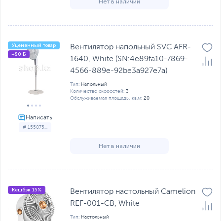
Нет в наличии
Уцененный товар
Вентилятор напольный SVC AFR-
+80 Б
1640, White (SN:4e89fa10-7869-
4566-889e-92be3a927e7a)
Тип:
Напольный
Количество скоростей:
3
Обслуживаемая площадь, кв.м:
20
# 155075...
Нет в наличии
Кешбэк 15%
Вентилятор настольный Camelion
REF-001-CB, White
Тип:
Настольный