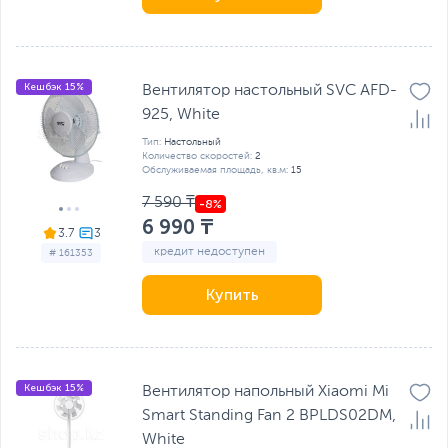
Кешбэк 15%
Вентилятор настольный SVC AFD-
925, White
Тип:
Настольный
Количество скоростей:
2
Обслуживаемая площадь, кв.м:
15
7 590 ₸
6 990 ₸
3.7
кредит недоступен
# 161353
Купить
Кешбэк 15%
Вентилятор напольный Xiaomi Mi
Smart Standing Fan 2 BPLDS02DM,
White