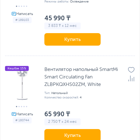
Режимы работы:
Охлаждение
45 990 ₸
# 189103
3 833 ₸ x 12 мес
Купить
Кешбэк 15%
Вентилятор напольный SmartMi
Smart Circulating Fan
ZLBPKQXHS02ZM, White
Тип:
Напольный
Количество скоростей:
4
65 990 ₸
# 180744
2 750 ₸ x 24 мес
Купить