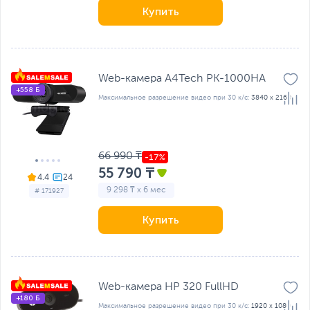
Купить
Web-камера A4Tech PK-1000HA
+558 Б
Максимальное разрешение видео при 30 к/с:
3840 x 2160
66 990 ₸
55 790 ₸
4.4
9 298 ₸ x 6 мес
# 171927
Купить
Web-камера HP 320 FullHD
+180 Б
Максимальное разрешение видео при 30 к/с:
1920 x 1080