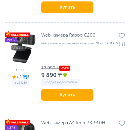
Купить
Web-камера Rapoo C200
+99 Б
Максимальное разрешение видео при 30 к/с:
1280 x 720
12 990 ₸
9 890 ₸
4.8
кредит недоступен
# 154189
Купить
Web-камера A4Tech PK-910H
+117 Б