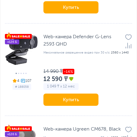
Купить
Web-камера Defender G-Lens
+126 Б
2593 QHD
Максимальное разрешение видео при 30 к/с:
2560 x 1440
14 990 ₸
12 590 ₸
4
1 049 ₸ x 12 мес
# 188058
Купить
Web-камера Ugreen CM678, Black
+126 Б