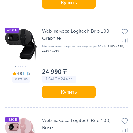
Купить
+250 Б
Web-камера Logitech Brio 100,
Graphite
Максимальное разрешение видео при 30 к/с:
1280 x 720;
1920 x 1080
24 990 ₸
4.8
1 041 ₸ x 24 мес
# 173189
Купить
+220 Б
Web-камера Logitech Brio 100,
Rose