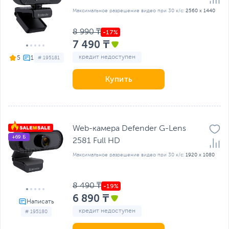
Максимальное разрешение видео при 30 к/с:
2560 x 1440
8 990 ₸
7 490 ₸
кредит недоступен
5
# 195181
Купить
Web-камера Defender G-Lens
+69 Б
2581 Full HD
Максимальное разрешение видео при 30 к/с:
1920 x 1080
8 490 ₸
6 890 ₸
кредит недоступен
# 195180