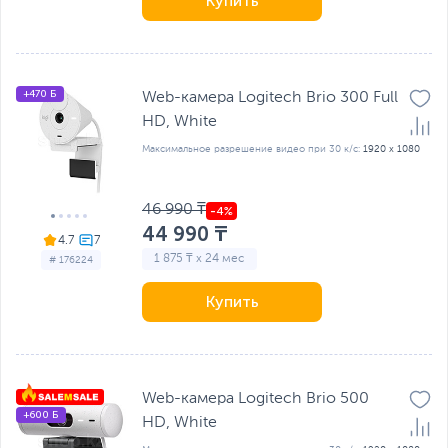
Купить
+470 Б
Web-камера Logitech Brio 300 Full
HD, White
Максимальное разрешение видео при 30 к/с:
1920 x 1080
46 990 ₸
44 990 ₸
4.7
1 875 ₸ x 24 мес
# 176224
Купить
Web-камера Logitech Brio 500
+600 Б
HD, White