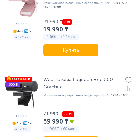
Максимальное разрешение видео при 30 к/с:
1280 x 720;
1920 x 1080
21 990 ₸
19 990 ₸
4.8
1 666 ₸ x 12 мес
# 173192
Купить
Web-камера Logitech Brio 500,
+600 Б
Graphite
Максимальное разрешение видео при 30 к/с:
1920 x 1080
74 990 ₸
59 990 ₸
4.7
1 904 ₸ x 60 мес
# 171863