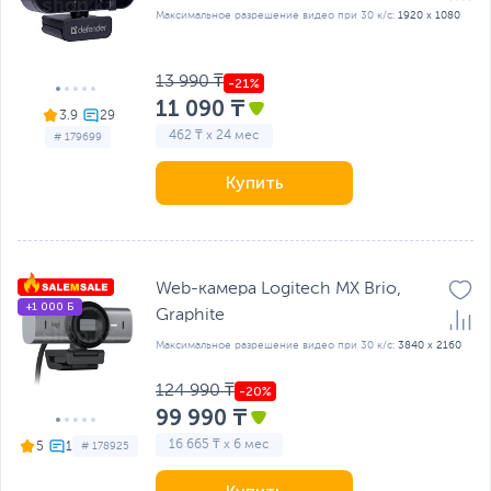
Максимальное разрешение видео при 30 к/с:
1920 x 1080
13 990 ₸
11 090 ₸
3.9
462 ₸ x 24 мес
# 179699
Купить
Web-камера Logitech MX Brio,
+1 000 Б
Graphite
Максимальное разрешение видео при 30 к/с:
3840 x 2160
124 990 ₸
99 990 ₸
16 665 ₸ x 6 мес
5
# 178925