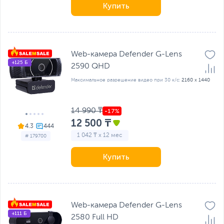
Купить
Web-камера Defender G-Lens
+125 Б
2590 QHD
Максимальное разрешение видео при 30 к/с:
2160 x 1440
14 990 ₸
12 500 ₸
4.3
1 042 ₸ x 12 мес
# 179700
Купить
Web-камера Defender G-Lens
+111 Б
2580 Full HD