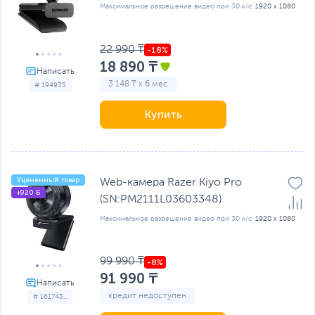
Максимальное разрешение видео при 30 к/с:
1920 x 1080
22 990 ₸
18 890 ₸
3 148 ₸ x 6 мес
# 194935
Купить
Уцененный товар
Web-камера Razer Kiyo Pro
+920 Б
(SN:PM2111L03603348)
Максимальное разрешение видео при 30 к/с:
1920 x 1080
99 990 ₸
91 990 ₸
кредит недоступен
# 161743...