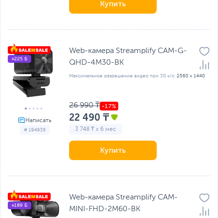
Купить
Web-камера Streamplify CAM-G-
+225 Б
QHD-4M30-BK
Максимальное разрешение видео при 30 к/с:
2560 x 1440
26 990 ₸
22 490 ₸
3 748 ₸ x 6 мес
# 194936
Купить
Web-камера Streamplify CAM-
+189 Б
MINI-FHD-2M60-BK