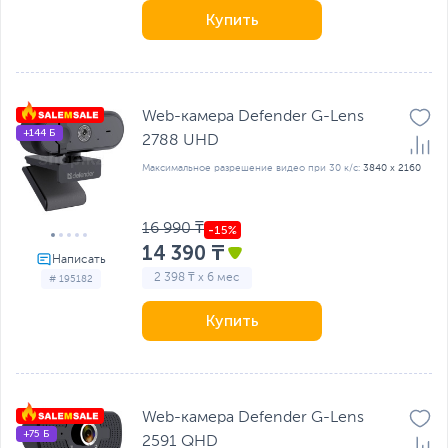
Купить
Web-камера Defender G-Lens
+144 Б
2788 UHD
Максимальное разрешение видео при 30 к/с:
3840 x 2160
16 990 ₸
14 390 ₸
2 398 ₸ x 6 мес
# 195182
Купить
Web-камера Defender G-Lens
+75 Б
2591 QHD