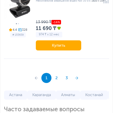
Максимальное разрешение видео при 30 к/с:
1920 x 1080
13 990 ₸
11 690 ₸
4.4
974 ₸ x 12 мес
# 153639
Купить
1
2
3
Астана
Караганда
Алматы
Костанай
Часто задаваемые вопросы