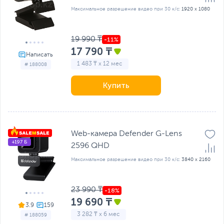
Максимальное разрешение видео при 30 к/с:
1920 x 1080
19 990 ₸
17 790 ₸
1 483 ₸ x 12 мес
# 188008
Купить
Web-камера Defender G-Lens
+197 Б
2596 QHD
Максимальное разрешение видео при 30 к/с:
3840 x 2160
23 990 ₸
19 690 ₸
3.9
3 282 ₸ x 6 мес
# 188059