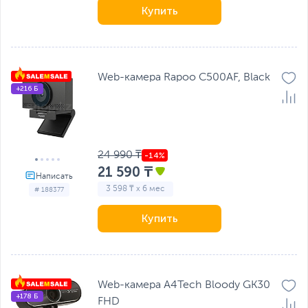
Купить
Web-камера Rapoo C500AF, Black
+216 Б
24 990 ₸
21 590 ₸
3 598 ₸ x 6 мес
# 188377
Купить
Web-камера A4Tech Bloody GK30
+178 Б
FHD