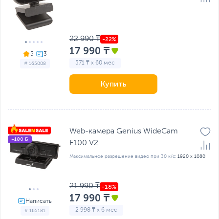
22 990 ₸
17 990 ₸
5
571 ₸ x 60 мес
# 165008
Купить
Web-камера Genius WideCam
+180 Б
F100 V2
Максимальное разрешение видео при 30 к/с:
1920 x 1080
21 990 ₸
17 990 ₸
2 998 ₸ x 6 мес
# 165181