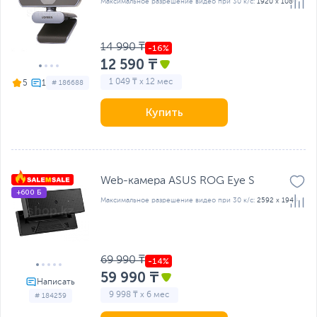
Максимальное разрешение видео при 30 к/с:
1920 x 1080
14 990 ₸
12 590 ₸
1 049 ₸ x 12 мес
5
# 186688
Купить
Web-камера ASUS ROG Eye S
+600 Б
Максимальное разрешение видео при 30 к/с:
2592 x 1944
69 990 ₸
59 990 ₸
9 998 ₸ x 6 мес
# 184259