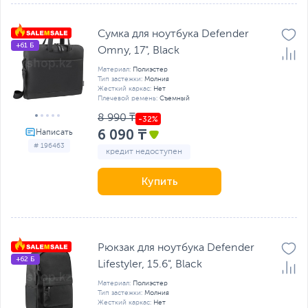
Сумка для ноутбука Defender
+61 Б
Omny, 17", Black
Материал:
Полиэстер
Тип застежки:
Молния
Жесткий каркас:
Нет
Плечевой ремень:
Съемный
8 990 ₸
6 090 ₸
# 196463
кредит недоступен
Купить
Рюкзак для ноутбука Defender
+62 Б
Lifestyler, 15.6", Black
Материал:
Полиэстер
Тип застежки:
Молния
Жесткий каркас:
Нет