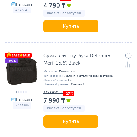
4 790 ₸
# 196147
кредит недоступен
Купить
Сумка для ноутбука Defender
+80 Б
Merf, 15.6", Black
Материал:
Полиэстер
Тип застежки:
Молния; Металлическая застежка
Жесткий каркас:
Нет
Плечевой ремень:
Съемный
10 990 ₸
7 990 ₸
# 195580
кредит недоступен
Купить