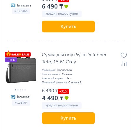
6 490 ₸
# 196465
кредит недоступен
Купить
Сумка для ноутбука Defender
+45 Б
Teto, 15.6", Grey
Материал:
Полиэстер
Тип застежки:
Молния
Жесткий каркас:
Нет
Плечевой ремень:
Съемный
6 490 ₸
4 490 ₸
# 196464
кредит недоступен
Купить