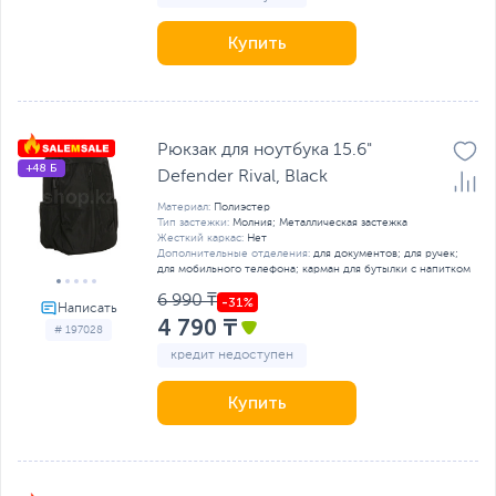
Купить
Рюкзак для ноутбука 15.6"
+48 Б
Defender Rival, Black
Материал:
Полиэстер
Тип застежки:
Молния; Металлическая застежка
Жесткий каркас:
Нет
Дополнительные отделения:
для документов; для ручек;
для мобильного телефона; карман для бутылки с напитком
6 990 ₸
4 790 ₸
# 197028
кредит недоступен
Купить