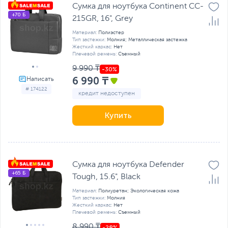
Сумка для ноутбука Continent CC-
+70 Б
215GR, 16", Grey
Материал:
Полиэстер
Тип застежки:
Молния; Металлическая застежка
Жесткий каркас:
Нет
Плечевой ремень:
Съемный
9 990 ₸
6 990 ₸
# 174122
кредит недоступен
Купить
Сумка для ноутбука Defender
+65 Б
Tough, 15.6", Black
Материал:
Полиуретан; Экологическая кожа
Тип застежки:
Молния
Жесткий каркас:
Нет
Плечевой ремень:
Съемный
8 990 ₸