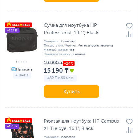
Сумка для ноутбука HP
+152 Б
Professional, 14.1", Black
Материал:
Полиэстер
Тип застежки:
Молния; Металлическая застежка
Жесткий каркас:
Нет
Плечевой ремень:
Съемный
19 990 ₸
15 190 ₸
# 194112
482 ₸ x 60 мес
Купить
Рюкзак для ноутбука HP Campus
+151 Б
XL Tie dye, 16.1", Black
Материал:
Полиэстер