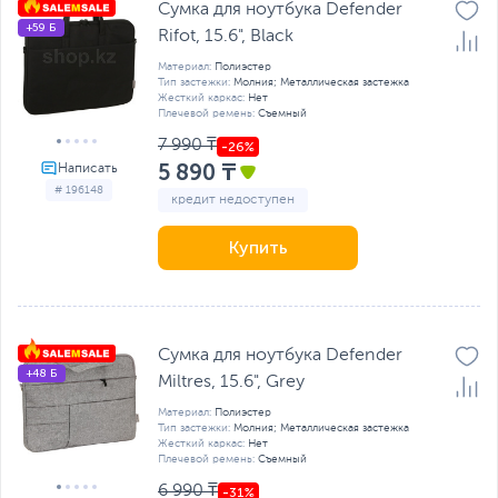
Сумка для ноутбука Defender
+59 Б
Rifot, 15.6", Black
Материал:
Полиэстер
Тип застежки:
Молния; Металлическая застежка
Жесткий каркас:
Нет
Плечевой ремень:
Съемный
7 990 ₸
5 890 ₸
# 196148
кредит недоступен
Купить
Сумка для ноутбука Defender
+48 Б
Miltres, 15.6", Grey
Материал:
Полиэстер
Тип застежки:
Молния; Металлическая застежка
Жесткий каркас:
Нет
Плечевой ремень:
Съемный
6 990 ₸