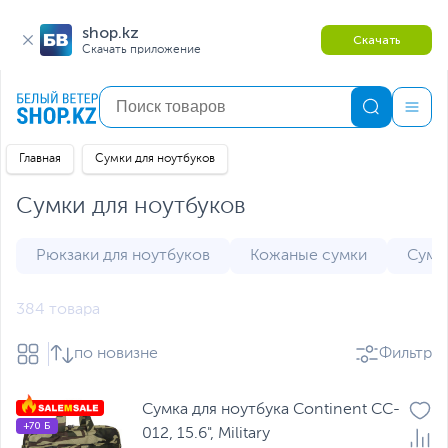
shop.kz
Скачать
Скачать приложение
Главная
Сумки для ноутбуков
Сумки для ноутбуков
Рюкзаки для ноутбуков
Кожаные сумки
Сумк
384 товара
по новизне
Фильтр
Сумка для ноутбука Continent CC-
+70 Б
012, 15.6", Military