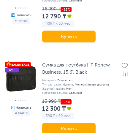
Плечевой ремень:
Съемный
16 990 ₸
12 790 ₸
# 194108
406 ₸ x 60 мес
Купить
Сумка для ноутбука HP Renew
+123 Б
Business, 15.6", Black
Материал:
Полиэстер
Тип застежки:
Молния; Металлическая застежка
Жесткий каркас:
Нет
Плечевой ремень:
Съемный
15 990 ₸
12 300 ₸
# 194110
390 ₸ x 60 мес
Купить