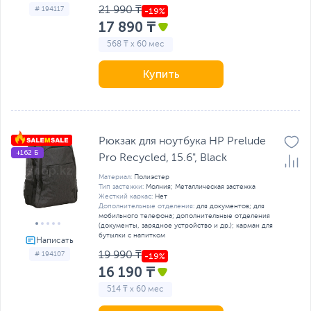
21 990 ₸
# 194117
17 890 ₸
568 ₸ x 60 мес
Купить
Рюкзак для ноутбука HP Prelude
+162 Б
Pro Recycled, 15.6", Black
Материал:
Полиэстер
Тип застежки:
Молния; Металлическая застежка
Жесткий каркас:
Нет
Дополнительные отделения:
для документов; для
мобильного телефона; дополнительные отделения
(документы, зарядное устройство и др.); карман для
бутылки с напитком
19 990 ₸
# 194107
16 190 ₸
514 ₸ x 60 мес