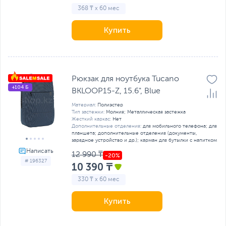
368 ₸ x 60 мес
Купить
Рюкзак для ноутбука Tucano
+104 Б
BKLOOP15-Z, 15.6", Blue
Материал:
Полиэстер
Тип застежки:
Молния; Металлическая застежка
Жесткий каркас:
Нет
Дополнительные отделения:
для мобильного телефона; для
планшета; дополнительные отделения (документы,
зарядное устройство и др.); карман для бутылки с напитком
12 990 ₸
# 196327
10 390 ₸
330 ₸ x 60 мес
Купить