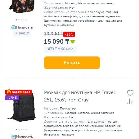
Тип застежки:
Молния; Металлическая застежка
Жесткий каркас:
Нет
Дополнительные отделения:
для документов; для
мобильного телефона; дополнительные отделения
(документы, зарядное устройство и др.); карман для
бутылки с напитком
19 990 ₸
# 194113
15 090 ₸
479 ₸ x 60 мес
Купить
Рюкзак для ноутбука HP Travel
+179 Б
25L, 15.6", Iron Gray
Материал:
Полиэстер
Тип застежки:
Молния; Металлическая застежка
Жесткий каркас:
Нет
Дополнительные отделения:
для документов; для
мобильного телефона; дополнительные отделения
(документы, зарядное устройство и др.); карман для
бутылки с напитком