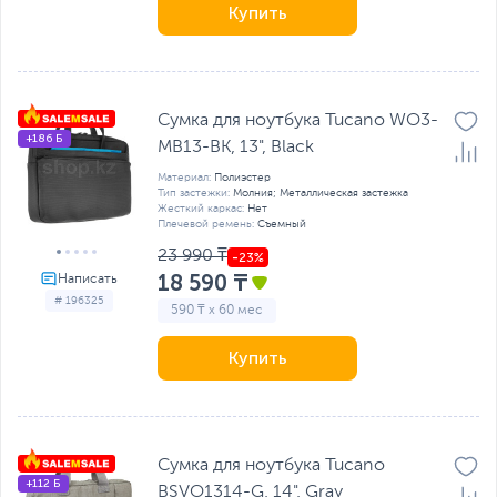
Купить
Сумка для ноутбука Tucano WO3-
+186 Б
MB13-BK, 13", Black
Материал:
Полиэстер
Тип застежки:
Молния; Металлическая застежка
Жесткий каркас:
Нет
Плечевой ремень:
Съемный
23 990 ₸
18 590 ₸
# 196325
590 ₸ x 60 мес
Купить
Сумка для ноутбука Tucano
+112 Б
BSVO1314-G, 14", Gray