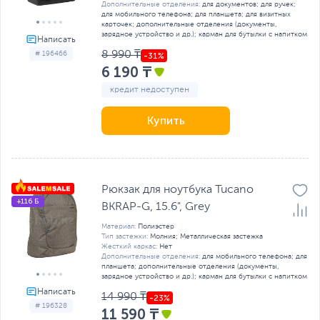
Дополнительные отделения:
для документов; для ручек;
для мобильного телефона; для планшета; для визитных
карточек; дополнительные отделения (документы,
зарядное устройство и др.); карман для бутылки с напитком
8 990 ₸
# 196466
6 190 ₸
кредит недоступен
Купить
Рюкзак для ноутбука Tucano
+116 Б
BKRAP-G, 15.6", Grey
Материал:
Полиэстер
Тип застежки:
Молния; Металлическая застежка
Жесткий каркас:
Нет
Дополнительные отделения:
для мобильного телефона; для
планшета; дополнительные отделения (документы,
зарядное устройство и др.); карман для бутылки с напитком
14 990 ₸
# 196328
11 590 ₸