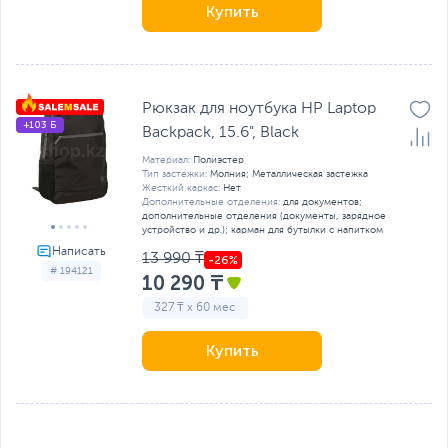
Купить
Рюкзак для ноутбука HP Laptop
+103 Б
Backpack, 15.6", Black
Материал:
Полиэстер
Тип застежки:
Молния; Металлическая застежка
Жесткий каркас:
Нет
Дополнительные отделения:
для документов;
дополнительные отделения (документы, зарядное
устройство и др.); карман для бутылки с напитком
13 990 ₸
# 194121
10 290 ₸
327 ₸ x 60 мес
Купить