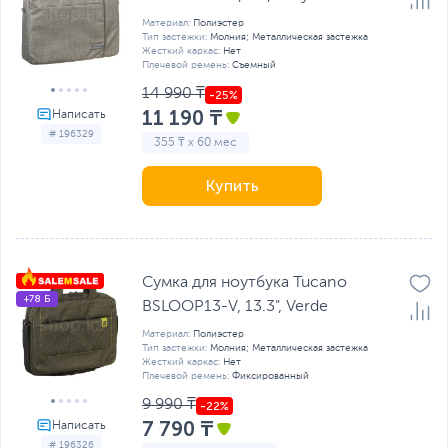
Материал:
Полиэстер
Тип застежки:
Молния; Металлическая застежка
Жесткий каркас:
Нет
Плечевой ремень:
Съемный
14 990 ₸
11 190 ₸
# 196329
355 ₸ x 60 мес
Купить
Сумка для ноутбука Tucano
+78 Б
BSLOOP13-V, 13.3", Verde
Материал:
Полиэстер
Тип застежки:
Молния; Металлическая застежка
Жесткий каркас:
Нет
Плечевой ремень:
Фиксированный
9 990 ₸
7 790 ₸
# 196326