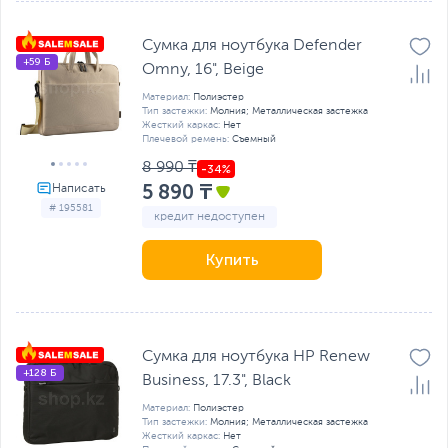
Сумка для ноутбука Defender
+59 Б
Omny, 16", Beige
Материал:
Полиэстер
Тип застежки:
Молния; Металлическая застежка
Жесткий каркас:
Нет
Плечевой ремень:
Съемный
8 990 ₸
5 890 ₸
# 195581
кредит недоступен
Купить
Сумка для ноутбука HP Renew
+128 Б
Business, 17.3", Black
Материал:
Полиэстер
Тип застежки:
Молния; Металлическая застежка
Жесткий каркас:
Нет