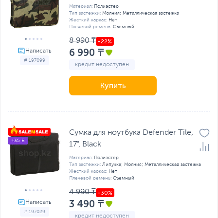
Материал:
Полиэстер
Тип застежки:
Молния; Металлическая застежка
Жесткий каркас:
Нет
Плечевой ремень:
Съемный
8 990 ₸
6 990 ₸
# 197099
кредит недоступен
Купить
Сумка для ноутбука Defender Tile,
+35 Б
17", Black
Материал:
Полиэстер
Тип застежки:
Липучка; Молния; Металлическая застежка
Жесткий каркас:
Нет
Плечевой ремень:
Съемный
4 990 ₸
3 490 ₸
# 197029
кредит недоступен