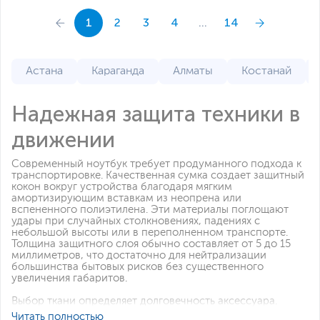
1
2
3
4
...
14
Астана
Караганда
Алматы
Костанай
Надежная защита техники в
движении
Современный ноутбук требует продуманного подхода к
транспортировке. Качественная сумка создает защитный
кокон вокруг устройства благодаря мягким
амортизирующим вставкам из неопрена или
вспененного полиэтилена. Эти материалы поглощают
удары при случайных столкновениях, падениях с
небольшой высоты или в переполненном транспорте.
Толщина защитного слоя обычно составляет от 5 до 15
миллиметров, что достаточно для нейтрализации
большинства бытовых рисков без существенного
увеличения габаритов.
Выбор ткани определяет долговечность аксессуара.
Полиэстер высокой плотности (600-1200 денье)
Читать полностью