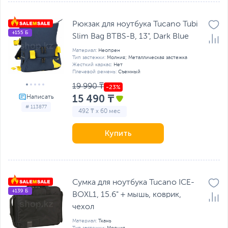
Рюкзак для ноутбука Tucano Tubi
+155 Б
Slim Bag BTBS-B, 13", Dark Blue
Материал:
Неопрен
Тип застежки:
Молния; Металлическая застежка
Жесткий каркас:
Нет
Плечевой ремень:
Съемный
19 990 ₸
15 490 ₸
# 113877
492 ₸ x 60 мес
Купить
Сумка для ноутбука Tucano ICE-
+139 Б
BOXL1, 15.6" + мышь, коврик,
чехол
Материал:
Ткань