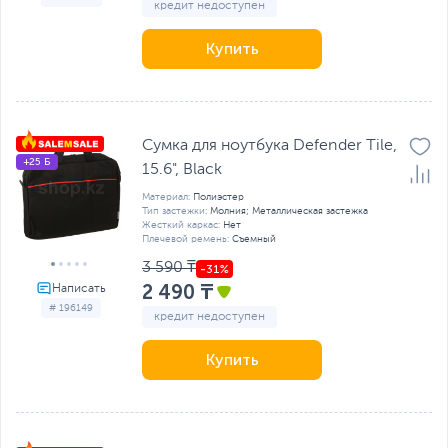
кредит недоступен
Купить
Сумка для ноутбука Defender Tile,
+25 Б
15.6", Black
Материал:
Полиэстер
Тип застежки:
Молния; Металлическая застежка
Жесткий каркас:
Нет
Плечевой ремень:
Съемный
3 590 ₸
2 490 ₸
# 196149
кредит недоступен
Купить