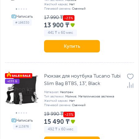
Тип застежки:
Молния
Жесткий каркас:
Нет
Плечевой ремень:
Съемный
17 990 ₸
# 196330
13 900 ₸
441 ₸ x 60 мес
Купить
Рюкзак для ноутбука Tucano Tubi
+155 Б
Slim Bag BTBS, 13", Black
Материал:
Неопрен
Тип застежки:
Молния; Металлическая застежка
Жесткий каркас:
Нет
Плечевой ремень:
Съемный
19 990 ₸
15 490 ₸
# 113876
492 ₸ x 60 мес