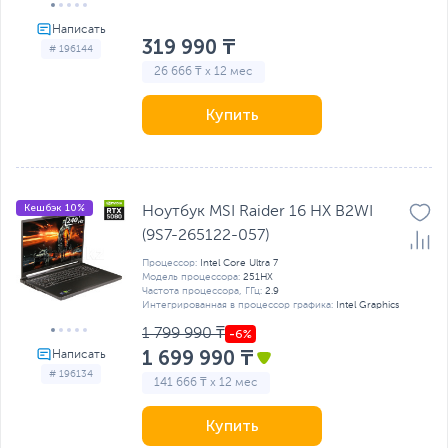
319 990 ₸
# 196144
26 666 ₸ x 12 мес
Купить
Кешбэк 10%
Ноутбук MSI Raider 16 HX B2WI
(9S7-265122-057)
Процессор:
Intel Core Ultra 7
Модель процессора:
251HX
Частота процессора, ГГц:
2.9
Интегрированная в процессор графика:
Intel Graphics
1 799 990 ₸
1 699 990 ₸
# 196134
141 666 ₸ x 12 мес
Купить