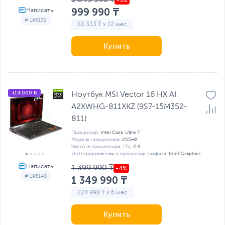
999 990 ₸
# 196132
83 333 ₸ x 12 мес
Купить
+14 000 Б
Ноутбук MSI Vector 16 HX AI
A2XWHG-811XKZ (9S7-15M352-
811)
Процессор:
Intel Core Ultra 7
Модель процессора:
255HX
Частота процессора, ГГц:
2.4
Интегрированная в процессор графика:
Intel Graphics
1 399 990 ₸
# 196140
1 349 990 ₸
224 998 ₸ x 6 мес
Купить