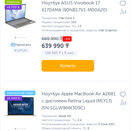
Новинка
Ноутбук ASUS Vivobook 17
+6 700 Б
X1704MA (90NB17V1-M00A20)
Процессор:
Intel Core 5
Модель процессора:
320
Частота процессора, ГГц:
1.5
Интегрированная в процессор графика:
Intel Graphics
669 990 ₸
639 990 ₸
# 197154
106 665 ₸ x 6 мес
Купить
Уцененный товар
Ноутбук Apple MacBook Air A2681
+3 000 Б
с дисплеем Retina Liquid (MLY13)
(SN:SGLW96W309C)
Процессор:
Apple M2
Частота процессора, ГГц:
2.4
Интегрированная в процессор графика:
8 Core GPU
Объем оперативной памяти, ГБ:
8