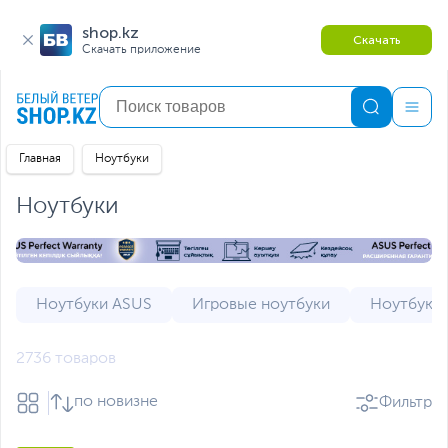
shop.kz
Скачать
Скачать приложение
Главная
Ноутбуки
Ноутбуки
Ноутбуки ASUS
Игровые ноутбуки
Ноутбуки 
2736 товаров
по новизне
Фильтр