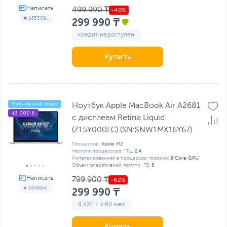
499 990 ₸
# 165309...
299 990 ₸
кредит недоступен
Купить
Уцененный товар
Ноутбук Apple MacBook Air A2681
+3 000 Б
с дисплеем Retina Liquid
(Z15Y000LC) (SN:SNW1MX16Y67)
Процессор:
Apple M2
Частота процессора, ГГц:
2.4
Интегрированная в процессор графика:
8 Core GPU
Объем оперативной памяти, ГБ:
8
799 900 ₸
# 164994...
299 990 ₸
9 522 ₸ x 60 мес
Купить