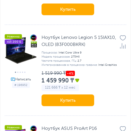
Купить
Новинка
Ноутбук Lenovo Legion 5 15IAX10,
+15 200 Б
OLED (83F000BKRK)
Процессор:
Intel Core Ultra 9
Модель процессора:
275HX
Частота процессора, ГГц:
2.7
Интегрированная в процессор графика:
Intel Graphics
1 519 990 ₸
1 459 990 ₸
# 196952
121 666 ₸ x 12 мес
Купить
Новинка
Ноутбук ASUS ProArt P16