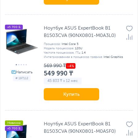
+5 700 Б
Ноутбук ASUS ExpertBook B1
B1503CVA (90NX0801-M0A3L0)
Процессор:
Intel Core 5
Модель процессора:
120U
Частота процессора, ГГц:
1.4
Интегрированная в процессор графика:
Intel Graphics
569 990 ₸
549 990 ₸
# 197112
45 833 ₸ x 12 мес
Купить
Новинка
Ноутбук ASUS ExpertBook B1
+5 700 Б
B1503CVA (90NX0801-M0ASF0)