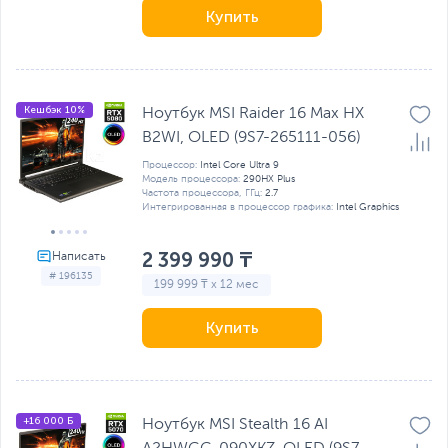
Купить
Кешбэк 10%
Ноутбук MSI Raider 16 Max HX
B2WI, OLED (9S7-265111-056)
Процессор:
Intel Core Ultra 9
Модель процессора:
290HX Plus
Частота процессора, ГГц:
2.7
Интегрированная в процессор графика:
Intel Graphics
2 399 990 ₸
# 196135
199 999 ₸ x 12 мес
Купить
+16 000 Б
Ноутбук MSI Stealth 16 AI