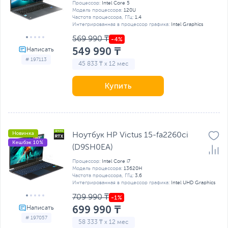
Процессор:
Intel Core 5
Модель процессора:
120U
Частота процессора, ГГц:
1.4
Интегрированная в процессор графика:
Intel Graphics
569 990 ₸
549 990 ₸
# 197113
45 833 ₸ x 12 мес
Купить
Новинка
Ноутбук HP Victus 15-fa2260ci
Кешбэк 10%
(D9SH0EA)
Процессор:
Intel Core i7
Модель процессора:
13620H
Частота процессора, ГГц:
3.6
Интегрированная в процессор графика:
Intel UHD Graphics
709 990 ₸
699 990 ₸
# 197057
58 333 ₸ x 12 мес