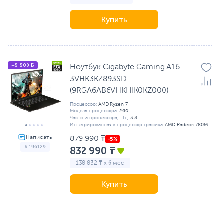
Купить
+8 800 Б
Ноутбук Gigabyte Gaming A16
3VHK3KZ893SD
(9RGA6AB6VHKHIK0KZ000)
Процессор:
AMD Ryzen 7
Модель процессора:
260
Частота процессора, ГГц:
3.8
Интегрированная в процессор графика:
AMD Radeon 780M
879 990 ₸
# 196129
832 990 ₸
138 832 ₸ x 6 мес
Купить