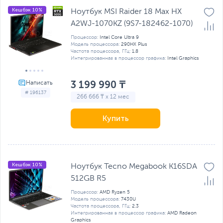
Кешбэк 10%
Ноутбук MSI Raider 18 Max HX
A2WJ-1070KZ (9S7-182462-1070)
Процессор:
Intel Core Ultra 9
Модель процессора:
290HX Plus
Частота процессора, ГГц:
1.8
Интегрированная в процессор графика:
Intel Graphics
3 199 990 ₸
# 196137
266 666 ₸ x 12 мес
Купить
Кешбэк 10%
Ноутбук Tecno Megabook K16SDA
512GB R5
Процессор:
AMD Ryzen 5
Модель процессора:
7430U
Частота процессора, ГГц:
2.3
Интегрированная в процессор графика:
AMD Radeon
Graphics