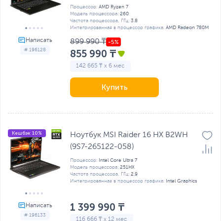
Процессор:
AMD Ryzen 7
Модель процессора:
260
Частота процессора, ГГц:
3.8
Интегрированная в процессор графика:
AMD Radeon 780M
899 990 ₸
# 196128
855 990 ₸
142 665 ₸ x 6 мес
Купить
Кешбэк 10%
Ноутбук MSI Raider 16 HX B2WH
(9S7-265122-058)
Процессор:
Intel Core Ultra 7
Модель процессора:
251HX
Частота процессора, ГГц:
2.9
Интегрированная в процессор графика:
Intel Graphics
1 399 990 ₸
# 196133
116 666 ₸ x 12 мес