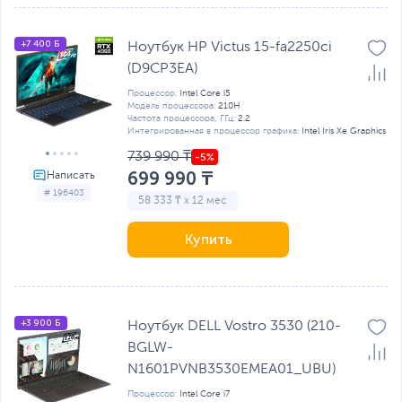
+7 400 Б
Ноутбук HP Victus 15-fa2250ci
(D9CP3EA)
Процессор:
Intel Core i5
Модель процессора:
210H
Частота процессора, ГГц:
2.2
Интегрированная в процессор графика:
Intel Iris Xe Graphics
739 990 ₸
699 990 ₸
# 196403
58 333 ₸ x 12 мес
Купить
+3 900 Б
Ноутбук DELL Vostro 3530 (210-
BGLW-
N1601PVNB3530EMEA01_UBU)
Процессор:
Intel Core i7