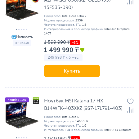
A2HWGG-090XKZ, OLED (9S7-
15F535-090)
Процессор:
Intel Core Ultra 7
Модель процессора:
255H
Частота процессора, ГГц:
1.5
Интегрированная в процессор графика:
Intel Arc Graphics
140T
1 599 990 ₸
# 196138
1 499 990 ₸
249 998 ₸ x 6 мес
Купить
Кешбэк 10%
Ноутбук MSI Katana 17 HX
B14WFK-403XKZ (9S7-17L791-403)
Процессор:
Intel Core i7
Модель процессора:
14650HX
Частота процессора, ГГц:
1.6
Интегрированная в процессор графика:
Intel UHD Graphics
1 049 990 ₸