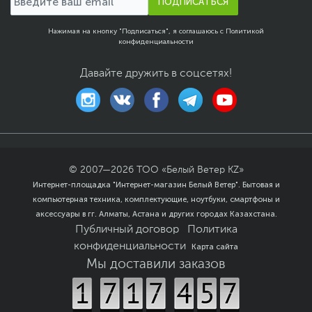
ПОДПИСАТЬСЯ
Обычные ноутбуки - классика. Клавиатура, экран, все
привычно.
Нажимая на кнопку "Подписаться", я соглашаюсь с
Политикой
Трансформеры
2-в-1 - складываются в планшет. Удобно
конфиденциальности
для презентаций и рисования.
Железо и характеристики
Давайте дружить в соцсетях!
Процессор делает вычисления. Intel или AMD - без
разницы, главное поколение. Новые модели быстрее.
Память нужна для многозадачности. 16 ГБ хватит
большинству. 32 ГБ берите если работаете с большими
файлами.
© 2007—
2026
ТОО «Белый Ветер KZ»
Накопитель
SSD
ускоряет загрузку. Система стартует за
Интернет-площадка "Интернет-магазин Белый Ветер". Бытовая и
секунды, программы открываются быстро.
компьютерная техника, комплектующие, ноутбуки, смартфоны и
Видеокарта
важна для игр и обработки видео.
аксессуары в гг. Алматы, Астана и других городах Казахстана.
Встроенной хватит для офиса, дискретную берите для
Публичный договор
Политика
игр.
конфиденциальности
Карта сайта
Бренды которые берут
Мы доставили заказов
Apple - MacBook Air и Pro с процессором M4. Для
творчества и дизайна.