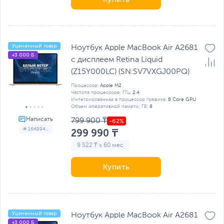
Уцененный товар
Ноутбук Apple MacBook Air A2681
+3 000 Б
с дисплеем Retina Liquid
(Z15Y000LC) (SN:SV7VXGJ00PQ)
Процессор:
Apple M2
Частота процессора, ГГц:
2.4
Интегрированная в процессор графика:
8 Core GPU
Объем оперативной памяти, ГБ:
8
799 900 ₸
# 164994...
299 990 ₸
9 522 ₸ x 60 мес
Купить
Уцененный товар
Ноутбук Apple MacBook Air A2681
+3 000 Б