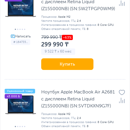
с дисплеем Retina Liquid
(Z15S000NB) (SN:SW2TPGP0WM9)
Процессор:
Apple M2
Частота процессора, ГГц:
2.4
Интегрированная в процессор графика:
8 Core GPU
Объем оперативной памяти, ГБ:
8
799 990 ₸
# 164735...
299 990 ₸
9 522 ₸ x 60 мес
Купить
Уцененный товар
Ноутбук Apple MacBook Air A2681
+3 000 Б
с дисплеем Retina Liquid
(Z15S000NB) (SN:SVTDKXN9G7F)
Процессор:
Apple M2
Частота процессора, ГГц:
2.4
Интегрированная в процессор графика:
8 Core GPU
Объем оперативной памяти, ГБ:
8