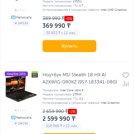
Модель процессора:
1355U
Частота процессора, ГГц:
1.7
Интегрированная в процессор графика:
Intel UHD Graphics
389 990 ₸
# 196338
369 990 ₸
30 833 ₸ x 12 мес
Купить
Кешбэк 10%
Ноутбук MSI Stealth 18 HX AI
A2XWIG-080KZ (9S7-183341-080)
Процессор:
Intel Core Ultra 9
Модель процессора:
275HX
Частота процессора, ГГц:
2.1
Интегрированная в процессор графика:
Intel Graphics
2 659 990 ₸
2 599 990 ₸
# 196139
216 666 ₸ x 12 мес