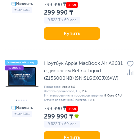
799 990 ₸
# 164735...
299 990 ₸
9 522 ₸ x 60 мес
Купить
Уцененный товар
Ноутбук Apple MacBook Air A2681
+3 000 Б
с дисплеем Retina Liquid
(Z15S000NB) (SN:SLG6XCJX6XW)
Процессор:
Apple M2
Частота процессора, ГГц:
2.4
Интегрированная в процессор графика:
8 Core GPU
Объем оперативной памяти, ГБ:
8
799 990 ₸
# 164735...
299 990 ₸
9 522 ₸ x 60 мес
Купить