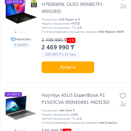
+25 000 Б
H7606WW, OLED (90NB17F1-
M00280)
Процессор:
AMD Ryzen AI 9
Модель процессора:
HX370
Частота процессора, ГГц:
2.0
Интегрированная в процессор графика:
AMD Radeon 890M
2 499 990 ₸
# 196955
2 469 990 ₸
205 833 ₸ x 12 мес
Купить
+5 400 Б
Ноутбук ASUS ExpertBook P1
P1503CVA (90NX0881-M03130)
Процессор:
Intel Core 5
Модель процессора:
210H
Частота процессора, ГГц:
2.2
Интегрированная в процессор графика:
Intel Graphics