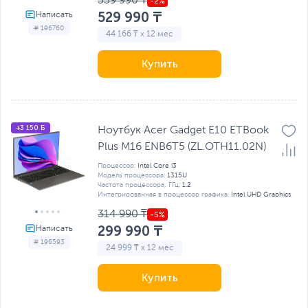
539 990 ₸
529 990 ₸
# 196760
44 166 ₸ x 12 мес
Купить
+3 150 Б
Ноутбук Acer Gadget E10 ETBook
Plus M16 ENB6T5 (ZL.OTH11.02N)
Процессор:
Intel Core i3
Модель процессора:
1315U
Частота процессора, ГГц:
1.2
Интегрированная в процессор графика:
Intel UHD Graphics
314 990 ₸
299 990 ₸
# 196593
24 999 ₸ x 12 мес
Купить