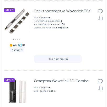
+129 Б
Электроотвертка Wowstick TRY
Тип:
Отвертка
Количество скоростей:
1
Число оборотов в мин:
150
Источник питания:
Батарейка
4.6
# 161834
Нет в наличии
+119 Б
Отвертка Wowstick SD Combo
Тип:
Отвертка
Вес изделия:
0.18 кг