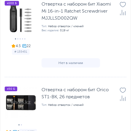
+100 Б
Отвертка с набором бит Xiaomi
Mi 16-in-1 Ratchet Screwdriver
MJJLLSD002QW
Тип:
Набор отверток / ключей
Вес изделия:
0.19 кг
4.5
# 155451
Нет в наличии
+50 Б
Отвертка с набором бит Orico
ST1-BK, 26 предметов
Тип:
Набор отверток / ключей