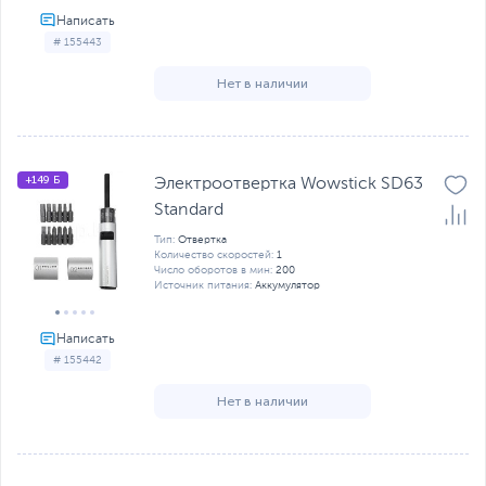
# 155443
Нет в наличии
+149 Б
Электроотвертка Wowstick SD63
Standard
Тип:
Отвертка
Количество скоростей:
1
Число оборотов в мин:
200
Источник питания:
Аккумулятор
# 155442
Нет в наличии