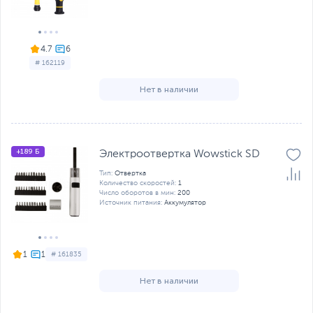
4.7
# 162119
Нет в наличии
+189 Б
Электроотвертка Wowstick SD
Тип:
Отвертка
Количество скоростей:
1
Число оборотов в мин:
200
Источник питания:
Аккумулятор
1
# 161835
Нет в наличии