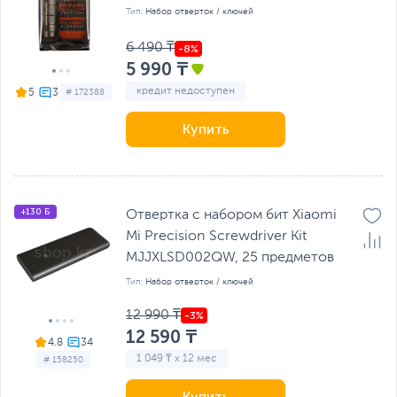
Тип:
Набор отверток / ключей
6 490 ₸
5 990 ₸
кредит недоступен
5
# 172388
Купить
+130 Б
Отвертка с набором бит Xiaomi
Mi Precision Screwdriver Kit
MJJXLSD002QW, 25 предметов
Тип:
Набор отверток / ключей
12 990 ₸
12 590 ₸
4.8
1 049 ₸ x 12 мес
# 158250
Купить