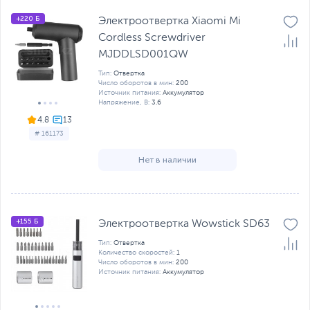
+220 Б
Электроотвертка Xiaomi Mi
Cordless Screwdriver
MJDDLSD001QW
Тип:
Отвертка
Число оборотов в мин:
200
Источник питания:
Аккумулятор
Напряжение, В:
3.6
4.8
# 161173
Нет в наличии
+155 Б
Электроотвертка Wowstick SD63
Тип:
Отвертка
Количество скоростей:
1
Число оборотов в мин:
200
Источник питания:
Аккумулятор