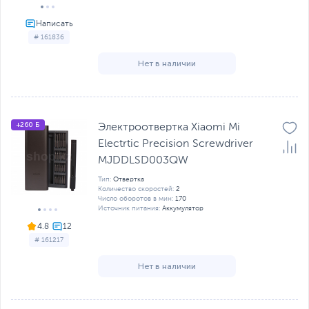
# 161836
Нет в наличии
+260 Б
Электроотвертка Xiaomi Mi
Electrtic Precision Screwdriver
MJDDLSD003QW
Тип:
Отвертка
Количество скоростей:
2
Число оборотов в мин:
170
Источник питания:
Аккумулятор
4.8
# 161217
Нет в наличии