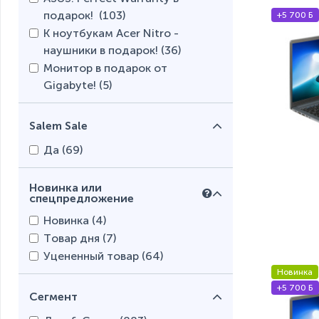
подарок! (
103
)
+5 700 Б
К ноутбукам Acer Nitro -
наушники в подарок! (
36
)
Монитор в подарок от
Gigabyte! (
5
)
Salem Sale
Да (
69
)
Новинка или
спецпредложение
Новинка (
4
)
Товар дня (
7
)
Уцененный товар (
64
)
Новинка
+5 700 Б
Сегмент