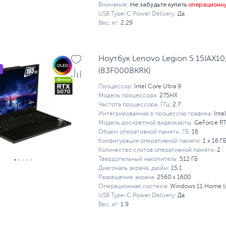
Не забудьте купить
операционн
Внимание:
USB Type-C Power Delivery:
Да
Вес, кг:
2.29
Ноутбук Lenovo Legion 5 15IAX10
(83F000BKRK)
Процессор:
Intel Core Ultra 9
Модель процессора:
275HX
Частота процессора, ГГц:
2.7
Интегрированная в процессор графика:
Inte
Модель дискретной видеокарты:
GeForce RT
Объем оперативной памяти, ГБ:
16
Конфигурация оперативной памяти:
1 х 16 Г
Количество слотов оперативной памяти:
2
Твердотельный накопитель:
512 ГБ
Диагональ экрана, дюйм:
15.1
Разрешение экрана:
2560 x 1600
Операционная система:
Windows 11 Home (x
USB Type-C Power Delivery:
Да
Вес, кг:
1.9