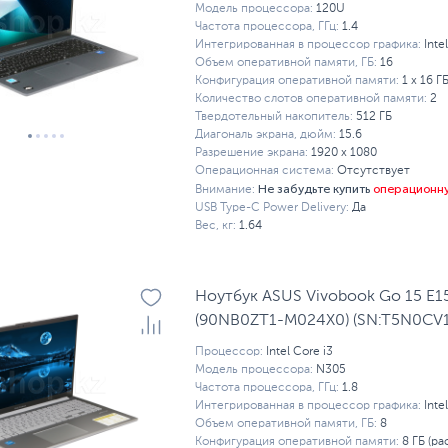
Модель процессора:
120U
Частота процессора, ГГц:
1.4
Интегрированная в процессор графика:
Inte
Объем оперативной памяти, ГБ:
16
Конфигурация оперативной памяти:
1 х 16 Г
Количество слотов оперативной памяти:
2
Твердотельный накопитель:
512 ГБ
Диагональ экрана, дюйм:
15.6
Разрешение экрана:
1920 x 1080
Операционная система:
Отсутствует
Не забудьте купить
операционн
Внимание:
USB Type-C Power Delivery:
Да
Вес, кг:
1.64
Ноутбук ASUS Vivobook Go 15 E
(90NB0ZT1-M024X0) (SN:T5N0CV
Процессор:
Intel Core i3
Модель процессора:
N305
Частота процессора, ГГц:
1.8
Интегрированная в процессор графика:
Inte
Объем оперативной памяти, ГБ:
8
Конфигурация оперативной памяти:
8 ГБ (ра