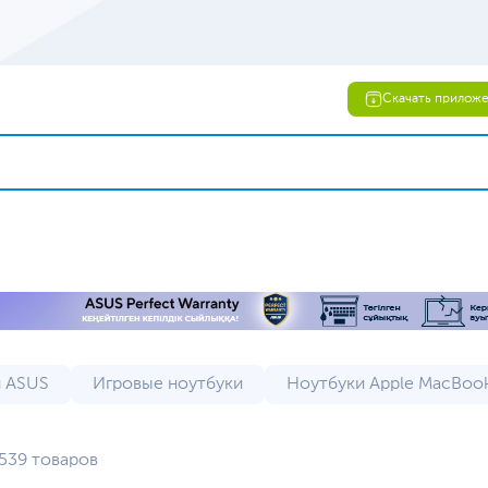
Скачать прилож
 ASUS
Игровые ноутбуки
Ноутбуки Apple MacBoo
 Lenovo
ASUS ROG ноутбуки
Бюджетные ноутбук
539 товаров
 (уцененный товар)
Ноутбуки 17 дюймов
Ноутбуки