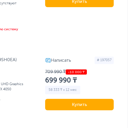
Купить
сутствуют
ую систему
D9SH0EA)
# 197057
709 990 ₸
699 990 ₸
l UHD Graphics
TX 4050
58 333 ₸ x 12 мес
Б
Купить