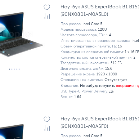
Ноутбук ASUS ExpertBook B1 B1
(90NX0801-M0A3L0)
Процессор:
Intel Core 5
Модель процессора:
120U
Частота процессора, ГГц:
1.4
Интегрированная в процессор графика:
Inte
Объем оперативной памяти, ГБ:
16
Конфигурация оперативной памяти:
1 х 16 Г
Количество слотов оперативной памяти:
2
Твердотельный накопитель:
512 ГБ
Диагональ экрана, дюйм:
15.6
Разрешение экрана:
1920 x 1080
Операционная система:
Отсутствует
Не забудьте купить
операционн
Внимание:
USB Type-C Power Delivery:
Да
Вес, кг:
1.64
Ноутбук ASUS ExpertBook B1 B1
(90NX0801-M0ASF0)
Процессор:
Intel Core 5