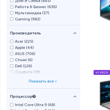
Дом & Семья (
883
)
Работа & Бизнес (
636
)
Мультимедиа (
37
)
Gaming (
982
)
Производитель
Acer (
225
)
Apple (
44
)
ASUS (
706
)
Chuwi (
6
)
Dell (
126
)
Gigabyte (
28
)
+2 400 Б
HONOR (
2
)
HP (
559
)
Huawei (
13
)
Процессор
Lenovo (
681
)
MSI (
129
)
Intel Core Ultra 9 (
68
)
Prestigio (
0
)