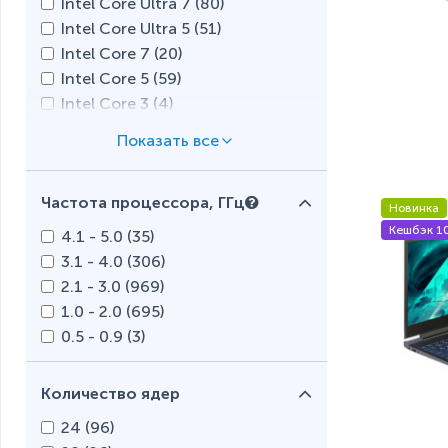
Intel Core Ultra 7 (
80
)
Razer (
4
)
Intel Core Ultra 5 (
51
)
Tecno (
15
)
Intel Core 7 (
20
)
Xiaomi (
1
)
Intel Core 5 (
59
)
Intel Core 3 (
4
)
Intel Core i9 (
86
)
Intel Core i7 (
426
)
Intel Core i5 (
630
)
Частота процессора, ГГц
Intel Core i3 (
262
)
Новинка
Intel N (
6
)
Кешбэк 1
4.1 - 5.0 (
35
)
Intel Processor (
1
)
3.1 - 4.0 (
306
)
Intel Pentium Gold (
4
)
2.1 - 3.0 (
969
)
Intel Pentium Silver (
10
)
1.0 - 2.0 (
695
)
Intel Pentium (
2
)
0.5 - 0.9 (
3
)
Intel Celeron (
34
)
AMD Ryzen AI 9 (
14
)
Количество ядер
AMD Ryzen AI 7 (
19
)
24 (
96
)
AMD Ryzen AI 5 (
7
)