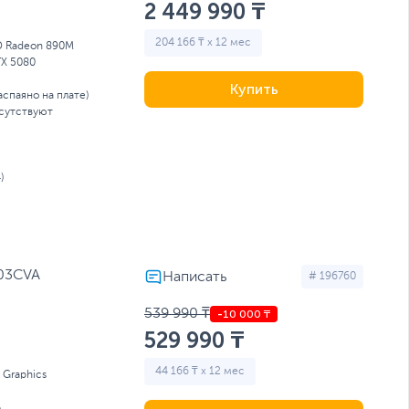
2 449 990 ₸
204 166 ₸ x 12 мес
 Radeon 890M
TX 5080
Купить
аспаяно на плате)
сутствуют
)
503CVA
# 196760
539 990 ₸
529 990 ₸
44 166 ₸ x 12 мес
l Graphics
Б