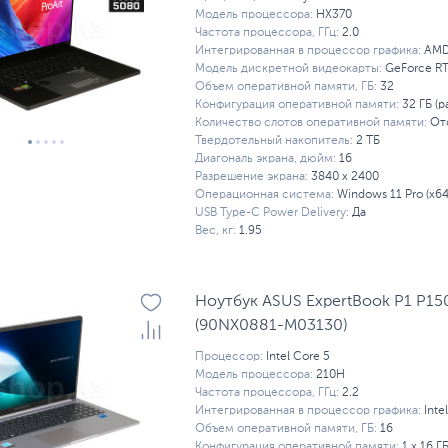
Модель процессора:
HX370
Частота процессора, ГГц:
2.0
Интегрированная в процессор графика:
AMD
Модель дискретной видеокарты:
GeForce R
Объем оперативной памяти, ГБ:
32
Конфигурация оперативной памяти:
32 ГБ (р
Количество слотов оперативной памяти:
От
Твердотельный накопитель:
2 ТБ
Диагональ экрана, дюйм:
16
Разрешение экрана:
3840 x 2400
Операционная система:
Windows 11 Pro (x64
USB Type-C Power Delivery:
Да
Вес, кг:
1.95
Ноутбук ASUS ExpertBook P1 P1
(90NX0881-M03130)
Процессор:
Intel Core 5
Модель процессора:
210H
Частота процессора, ГГц:
2.2
Интегрированная в процессор графика:
Inte
Объем оперативной памяти, ГБ:
16
Конфигурация оперативной памяти:
1 х 16 Г