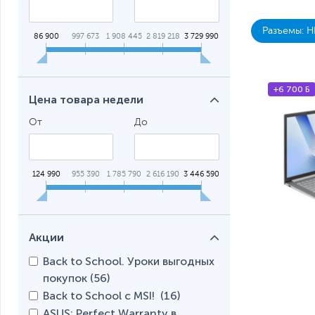
Ноутбуки
Разъемы: 
Ноутбуки
86 900
997 673
1 908 445
2 819 218
3 729 990
+6 700 Б
Цена товара недели
От
До
124 990
955 390
1 785 790
2 616 190
3 446 590
Акции
Back to School. Уроки выгодных
покупок (
56
)
Back to School с MSI! (
16
)
ASUS: Perfect Warranty в