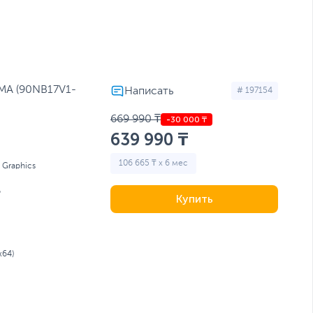
оутбуки для учебы
Ноутбуки с RTX 4080
MA (90NB17V1-
# 197154
669 990 ₸
639 990 ₸
106 665 ₸ x 6 мес
l Graphics
Б
Купить
x64)