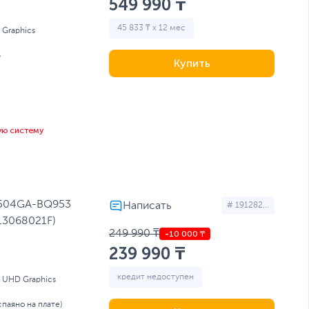
549 990 ₸
45 833 ₸ x 12 мес
l Graphics
Б
Купить
ую систему
1504GA-BQ953
# 191282...
13068021F)
249 990 ₸
239 990 ₸
кредит недоступен
l UHD Graphics
спаяно на плате)