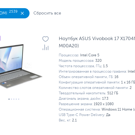
 MSI
Ноутбуки без ОС
Ноутбуки для работы
Н
2539
HDMI
Сбросить все
 с RTX 5090
Сенсорные ноутбуки
Ноутбук ASUS Vivobook 17 X1704
M00A20)
Процессор:
Intel Core 5
Модель процессора:
320
Частота процессора, ГГц:
1.5
Интегрированная в процессор графика:
Inte
Объем оперативной памяти, ГБ:
16
Конфигурация оперативной памяти:
1 х 16 Г
Количество слотов оперативной памяти:
2
Твердотельный накопитель:
512 ГБ
Диагональ экрана, дюйм:
17.3
Разрешение экрана:
1920 x 1080
Операционная система:
Windows 11 Home (
USB Type-C Power Delivery:
Да
Вес, кг:
2.1