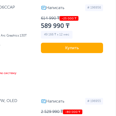
606CCAP
# 196956
614 990 ₸
589 990 ₸
49 166 ₸ x 12 мес
l Arc Graphics 130T
Б
Купить
ую систему
WW, OLED
# 196955
2 529 990 ₸