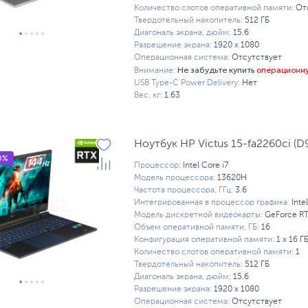
Количество слотов оперативной памяти:
От
Твердотельный накопитель:
512 ГБ
Диагональ экрана, дюйм:
15.6
Разрешение экрана:
1920 x 1080
Операционная система:
Отсутствует
Не забудьте купить
операционн
Внимание:
USB Type-C Power Delivery:
Нет
Вес, кг:
1.63
Ноутбук HP Victus 15-fa2260ci (
0%
Процессор:
Intel Core i7
Модель процессора:
13620H
Частота процессора, ГГц:
3.6
Интегрированная в процессор графика:
Inte
Модель дискретной видеокарты:
GeForce R
Объем оперативной памяти, ГБ:
16
Конфигурация оперативной памяти:
1 х 16 Г
Количество слотов оперативной памяти:
1
Твердотельный накопитель:
512 ГБ
Диагональ экрана, дюйм:
15.6
Разрешение экрана:
1920 x 1080
Операционная система:
Отсутствует