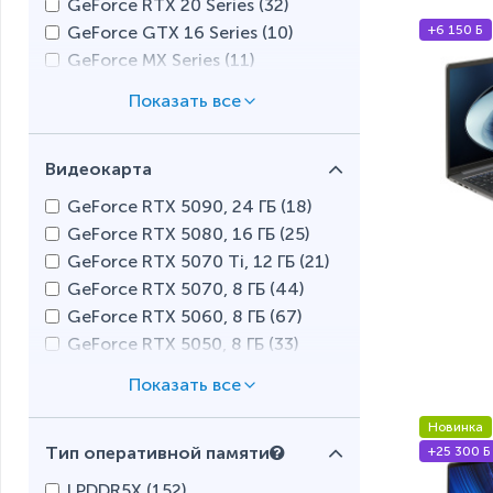
GeForce RTX 20 Series (
32
)
Apple M2 Pro (
6
)
+6 150 Б
GeForce GTX 16 Series (
10
)
Apple M2 (
0
)
GeForce MX Series (
11
)
Apple M1 Pro (
1
)
Radeon RX 7000S Series (
1
)
Apple M1 (
0
)
Radeon RX 6000M Series (
5
)
Snapdragon X (
2
)
Radeon RX 5000M Series (
3
)
Qualcomm (
3
)
Видеокарта
Intel Arc A300 Series (
8
)
GeForce RTX 5090, 24 ГБ (
18
)
GeForce RTX 5080, 16 ГБ (
25
)
GeForce RTX 5070 Ti, 12 ГБ (
21
)
GeForce RTX 5070, 8 ГБ (
44
)
GeForce RTX 5060, 8 ГБ (
67
)
GeForce RTX 5050, 8 ГБ (
33
)
GeForce RTX 4090, 16 ГБ (
20
)
GeForce RTX 4080, 12 ГБ (
25
)
GeForce RTX 4070, 8 ГБ (
48
)
Новинка
Тип оперативной памяти
+25 300 Б
GeForce RTX 4060, 8 ГБ (
87
)
GeForce RTX 4050, 6 ГБ (
87
)
LPDDR5X (
152
)