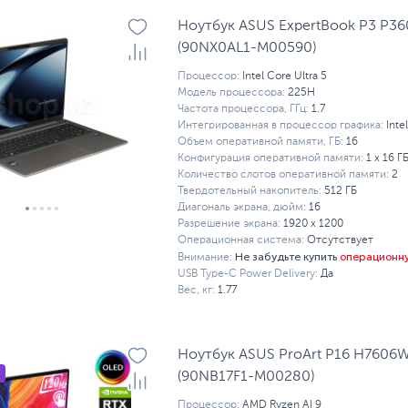
Ноутбук ASUS ExpertBook P3 P3
(90NX0AL1-M00590)
Процессор:
Intel Core Ultra 5
Модель процессора:
225H
Частота процессора, ГГц:
1.7
Интегрированная в процессор графика:
Inte
Объем оперативной памяти, ГБ:
16
Конфигурация оперативной памяти:
1 х 16 Г
Количество слотов оперативной памяти:
2
Твердотельный накопитель:
512 ГБ
Диагональ экрана, дюйм:
16
Разрешение экрана:
1920 x 1200
Операционная система:
Отсутствует
Не забудьте купить
операционн
Внимание:
USB Type-C Power Delivery:
Да
Вес, кг:
1.77
Ноутбук ASUS ProArt P16 H7606
(90NB17F1-M00280)
Процессор:
AMD Ryzen AI 9