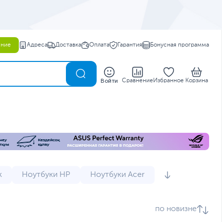
ение
Адреса
Доставка
Оплата
Гарантия
Бонусная программа
0
Войти
Сравнение
Избранное
Корзина
k
Ноутбуки HP
Ноутбуки Acer
и
Мини ноутбуки
Мощные ноутбуки
по новизне
 Dell
Ноутбуки Lenovo IdeaPad 3