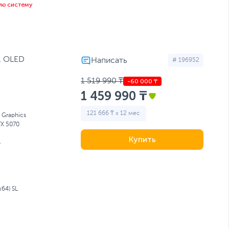
ую систему
, OLED
# 196952
1 519 990 ₸
1 459 990 ₸
121 666 ₸ x 12 мес
l Graphics
X 5070
Купить
Б
64) SL