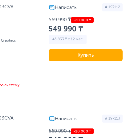
503CVA
# 197112
569 990 ₸
549 990 ₸
45 833 ₸ x 12 мес
l Graphics
Б
Купить
ую систему
503CVA
# 197113
569 990 ₸