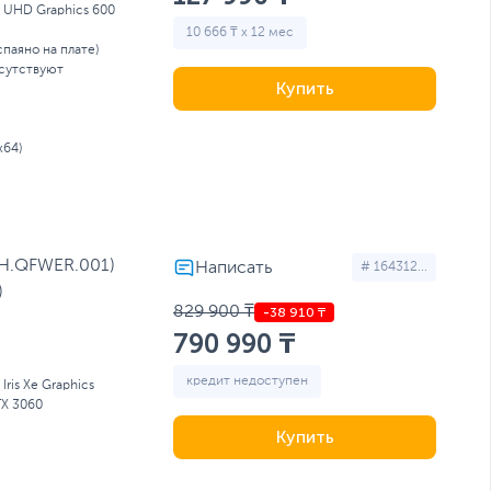
l UHD Graphics 600
10 666 ₸ x 12 мес
спаяно на плате)
сутствуют
Купить
x64)
NH.QFWER.001)
# 164312...
)
829 900 ₸
790 990 ₸
кредит недоступен
l Iris Xe Graphics
TX 3060
Купить