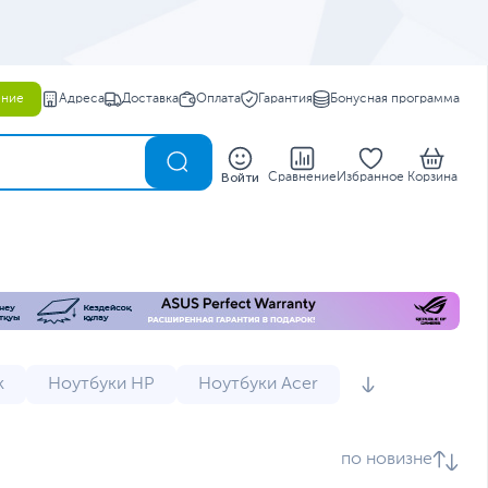
ение
Адреса
Доставка
Оплата
Гарантия
Бонусная программа
0
Войти
Сравнение
Избранное
Корзина
k
Ноутбуки HP
Ноутбуки Acer
и
Мини ноутбуки
Мощные ноутбуки
по новизне
 Dell
Ноутбуки Lenovo IdeaPad 3