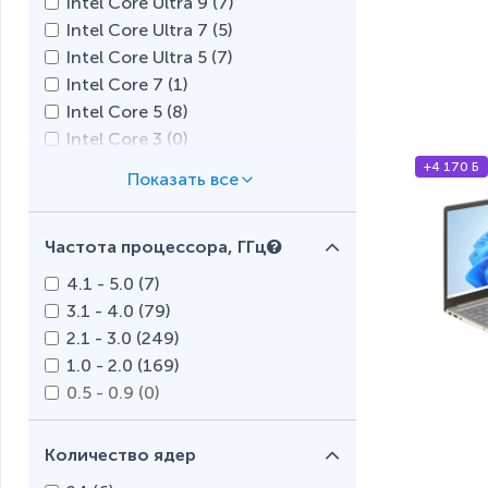
Intel Core Ultra 9 (
7
)
Prestigio (
0
)
Intel Core Ultra 7 (
5
)
Razer (
0
)
Intel Core Ultra 5 (
7
)
Tecno (
0
)
Intel Core 7 (
1
)
Xiaomi (
1
)
Intel Core 5 (
8
)
Intel Core 3 (
0
)
Intel Core i9 (
6
)
+4 170 Б
Intel Core i7 (
56
)
Intel Core i5 (
134
)
Частота процессора, ГГц
Intel Core i3 (
78
)
Intel N (
3
)
4.1 - 5.0 (
7
)
Intel Processor (
0
)
3.1 - 4.0 (
79
)
Intel Pentium Gold (
3
)
2.1 - 3.0 (
249
)
Intel Pentium Silver (
4
)
1.0 - 2.0 (
169
)
Intel Pentium (
0
)
0.5 - 0.9 (
0
)
Intel Celeron (
14
)
AMD Ryzen AI 9 (
2
)
Количество ядер
AMD Ryzen AI 7 (
0
)