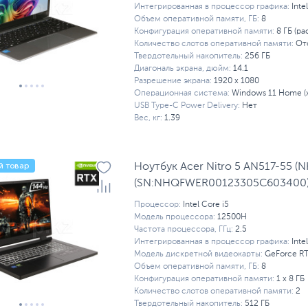
Интегрированная в процессор графика:
Inte
Объем оперативной памяти, ГБ:
8
Конфигурация оперативной памяти:
8 ГБ (ра
Количество слотов оперативной памяти:
От
Твердотельный накопитель:
256 ГБ
Диагональ экрана, дюйм:
14.1
Разрешение экрана:
1920 x 1080
Операционная система:
Windows 11 Home (
USB Type-C Power Delivery:
Нет
Вес, кг:
1.39
й товар
Ноутбук Acer Nitro 5 AN517-55 (
(SN:NHQFWER00123305C603400
Процессор:
Intel Core i5
Модель процессора:
12500H
Частота процессора, ГГц:
2.5
Интегрированная в процессор графика:
Inte
Модель дискретной видеокарты:
GeForce R
Объем оперативной памяти, ГБ:
8
Конфигурация оперативной памяти:
1 х 8 ГБ
Количество слотов оперативной памяти:
2
Твердотельный накопитель:
512 ГБ