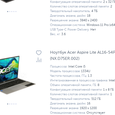
Конфигурация оперативной памяти:
2 х 32 Г
Количество слотов оперативной памяти:
2
Твердотельный накопитель:
4 ТБ
Диагональ экрана, дюйм:
18
Разрешение экрана:
3840 x 2400
Операционная система:
Windows 11 Pro (x64
USB Type-C Power Delivery:
Нет
Вес, кг:
3.6
Ноутбук Acer Aspire Lite AL16-54
(NX.D75ER.002)
Процессор:
Intel Core i5
Модель процессора:
1334U
Частота процессора, ГГц:
1.3
Интегрированная в процессор графика:
Inte
Объем оперативной памяти, ГБ:
8
Конфигурация оперативной памяти:
1 х 8 ГБ
Количество слотов оперативной памяти:
1
Твердотельный накопитель:
512 ГБ
Диагональ экрана, дюйм:
16
Разрешение экрана:
1920 x 1200
Операционная система:
Отсутствует