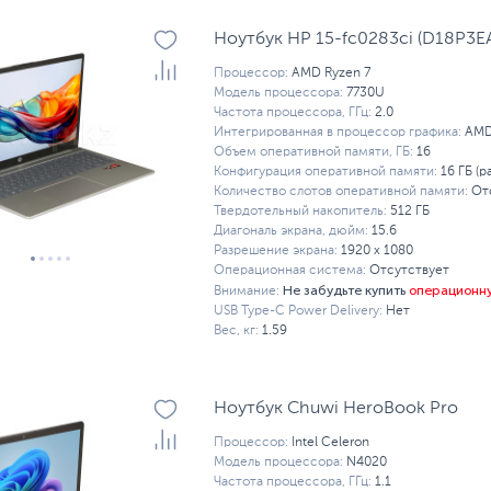
Ноутбук HP 15-fc0283ci (D18P3E
Процессор:
AMD Ryzen 7
Модель процессора:
7730U
Частота процессора, ГГц:
2.0
Интегрированная в процессор графика:
AMD
Объем оперативной памяти, ГБ:
16
Конфигурация оперативной памяти:
16 ГБ (р
Количество слотов оперативной памяти:
От
Твердотельный накопитель:
512 ГБ
Диагональ экрана, дюйм:
15.6
Разрешение экрана:
1920 x 1080
Операционная система:
Отсутствует
Не забудьте купить
операционн
Внимание:
USB Type-C Power Delivery:
Нет
Вес, кг:
1.59
Ноутбук Chuwi HeroBook Pro
Процессор:
Intel Celeron
Модель процессора:
N4020
Частота процессора, ГГц:
1.1