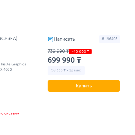
оутбуки для учебы
Ноутбуки с RTX 4080
D9CP3EA)
# 196403
739 990 ₸
699 990 ₸
l Iris Xe Graphics
TX 4050
58 333 ₸ x 12 мес
Б
Купить
ую систему