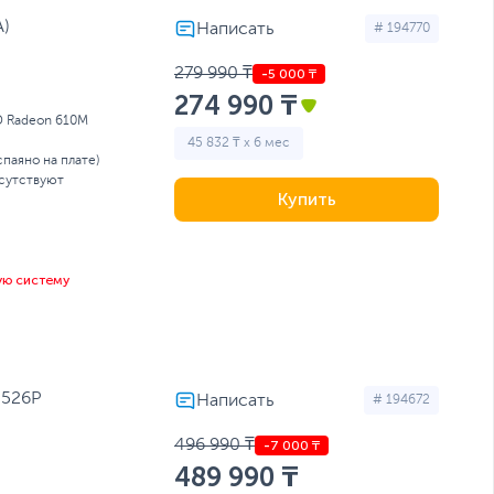
)
# 194770
279 990 ₸
274 990 ₸
 Radeon 610M
45 832 ₸ x 6 мес
спаяно на плате)
сутствуют
Купить
ую систему
-526P
# 194672
496 990 ₸
489 990 ₸