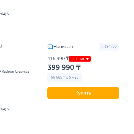
64) SL
)
# 194786
416 990 ₸
399 990 ₸
 Radeon Graphics
66 665 ₸ x 6 мес
Б
Купить
64) SL