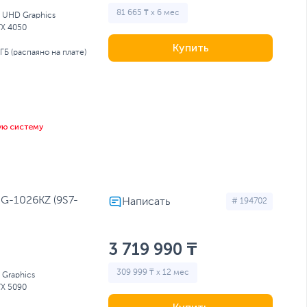
81 665 ₸ x 6 мес
l UHD Graphics
TX 4050
Купить
 ГБ (распаяно на плате)
ую систему
JG-1026KZ (9S7-
# 194702
3 719 990 ₸
309 999 ₸ x 12 мес
l Graphics
TX 5090