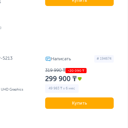
Купить
Б
)
P-5213
# 194674
319 990 ₸
299 900 ₸
49 983 ₸ x 6 мес
l UHD Graphics
Купить