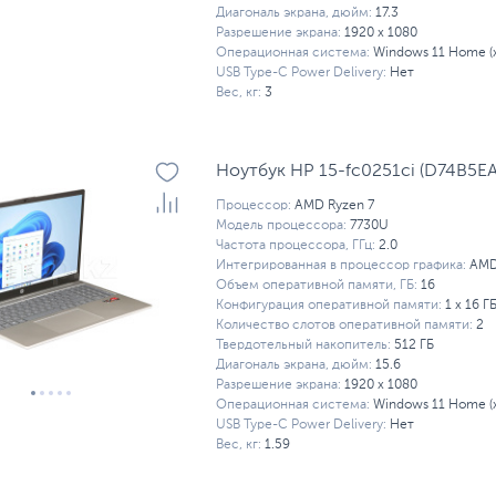
Диагональ экрана, дюйм:
17.3
Разрешение экрана:
1920 x 1080
Операционная система:
Windows 11 Home (x
USB Type-C Power Delivery:
Нет
Вес, кг:
3
Ноутбук HP 15-fc0251ci (D74B5EA
Процессор:
AMD Ryzen 7
Модель процессора:
7730U
Частота процессора, ГГц:
2.0
Интегрированная в процессор графика:
AMD
Объем оперативной памяти, ГБ:
16
Конфигурация оперативной памяти:
1 х 16 Г
Количество слотов оперативной памяти:
2
Твердотельный накопитель:
512 ГБ
Диагональ экрана, дюйм:
15.6
Разрешение экрана:
1920 x 1080
Операционная система:
Windows 11 Home (x
USB Type-C Power Delivery:
Нет
Вес, кг:
1.59