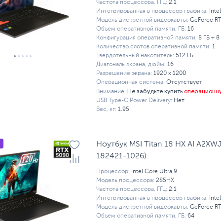
Частота процессора, ГГц:
2.1
Интегрированная в процессор графика:
Inte
Модель дискретной видеокарты:
GeForce R
Объем оперативной памяти, ГБ:
16
Конфигурация оперативной памяти:
8 ГБ + 8
Количество слотов оперативной памяти:
1
Твердотельный накопитель:
512 ГБ
Диагональ экрана, дюйм:
16
Разрешение экрана:
1920 x 1200
Операционная система:
Отсутствует
Не забудьте купить
операционн
Внимание:
USB Type-C Power Delivery:
Нет
Вес, кг:
1.95
Ноутбук MSI Titan 18 HX AI A2XW
182421-1026)
Процессор:
Intel Core Ultra 9
Модель процессора:
285HX
Частота процессора, ГГц:
2.1
Интегрированная в процессор графика:
Inte
Модель дискретной видеокарты:
GeForce R
Объем оперативной памяти, ГБ:
64