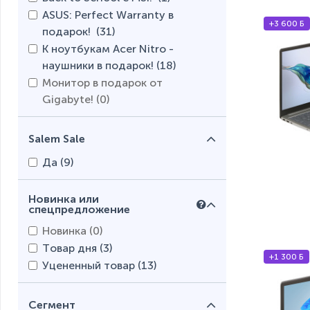
ASUS: Perfect Warranty в
+3 600 Б
подарок! (
31
)
К ноутбукам Acer Nitro -
наушники в подарок! (
18
)
Монитор в подарок от
Gigabyte! (
0
)
Salem Sale
Да (
9
)
Новинка или
спецпредложение
Новинка (
0
)
Товар дня (
3
)
+1 300 Б
Уцененный товар (
13
)
Сегмент