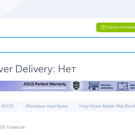
Скачать прилож
r Delivery: Нет
 ASUS
Игровые ноутбуки
Ноутбуки Apple MacBoo
 Lenovo
ASUS ROG ноутбуки
Бюджетные ноутбук
28 товаров
 (уцененный товар)
Ноутбуки 17 дюймов
Ноутбуки