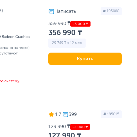
A)
# 195088
359 990 ₸
356 990 ₸
 Radeon Graphics
29 749 ₸ x 12 мес
аспаяно на плате)
сутствуют
Купить
ую систему
4.7
# 195015
129 990 ₸
127 990 ₸