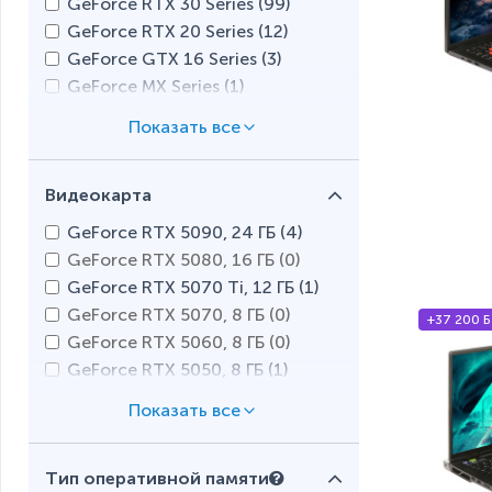
GeForce RTX 30 Series (
99
)
Apple M1 Max (
0
)
GeForce RTX 20 Series (
12
)
Apple M2 Pro (
0
)
GeForce GTX 16 Series (
3
)
Apple M2 (
0
)
GeForce MX Series (
1
)
Apple M1 Pro (
0
)
Radeon RX 7000S Series (
0
)
Apple M1 (
0
)
Radeon RX 6000M Series (
4
)
Snapdragon X (
1
)
Radeon RX 5000M Series (
2
)
Qualcomm (
0
)
Видеокарта
Intel Arc A300 Series (
0
)
GeForce RTX 5090, 24 ГБ (
4
)
GeForce RTX 5080, 16 ГБ (
0
)
GeForce RTX 5070 Ti, 12 ГБ (
1
)
GeForce RTX 5070, 8 ГБ (
0
)
+37 200 Б
GeForce RTX 5060, 8 ГБ (
0
)
GeForce RTX 5050, 8 ГБ (
1
)
GeForce RTX 4090, 16 ГБ (
1
)
GeForce RTX 4080, 12 ГБ (
1
)
GeForce RTX 4070, 8 ГБ (
6
)
Тип оперативной памяти
GeForce RTX 4060, 8 ГБ (
8
)