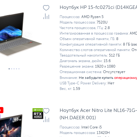
Ноутбук HP 15-fc0271ci (D14KGEA
Процессор:
AMD Ryzen 5
Модель процессора:
7520U
Частота процессора, ГГц:
2.8
Интегрированная в процессор графика:
AMD
Объем оперативной памяти, ГБ:
8
Конфигурация оперативной памяти:
8 ГБ (ра
Количество слотов оперативной памяти:
От
Твердотельный накопитель:
512 ГБ
Диагональ экрана, дюйм:
15.6
Разрешение экрана:
1920 x 1080
Операционная система:
Отсутствует
Не забудьте купить
операционн
Внимание:
USB Type-C Power Delivery:
Нет
Вес, кг:
1.59
я
Ноутбук Acer Nitro Lite NL16-71G
(NH.DAEER.001)
Процессор:
Intel Core i5
Модель процессора:
13420H