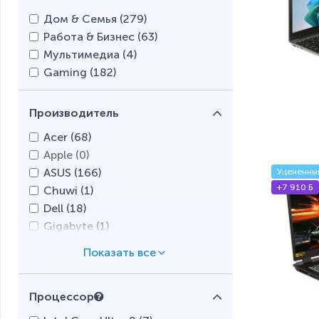
Дом & Семья (
279
)
Работа & Бизнес (
63
)
Мультимедиа (
4
)
Gaming (
182
)
Производитель
Acer (
68
)
Apple (
0
)
ASUS (
166
)
Уцененны
+7 910 Б
Chuwi (
1
)
Dell (
18
)
Gigabyte (
1
)
HONOR (
2
)
HP (
182
)
Huawei (
0
)
Процессор
Lenovo (
58
)
MSI (
31
)