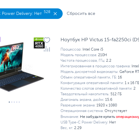
 MSI
Ноутбуки без ОС
Ноутбуки для работы
Н
528
 Power Delivery: Нет
Сбросить все
 с RTX 5090
Сенсорные ноутбуки
Ноутбук HP Victus 15-fa2250ci (
Процессор:
Intel Core i5
Модель процессора:
210H
Частота процессора, ГГц:
2.2
Интегрированная в процессор графика:
Inte
Модель дискретной видеокарты:
GeForce R
Объем оперативной памяти, ГБ:
16
Конфигурация оперативной памяти:
1 х 16 Г
Количество слотов оперативной памяти:
2
Твердотельный накопитель:
512 ГБ
Диагональ экрана, дюйм:
15.6
Разрешение экрана:
1920 x 1080
Операционная система:
Отсутствует
Не забудьте купить
операционн
Внимание:
USB Type-C Power Delivery:
Нет
Вес, кг:
2.29