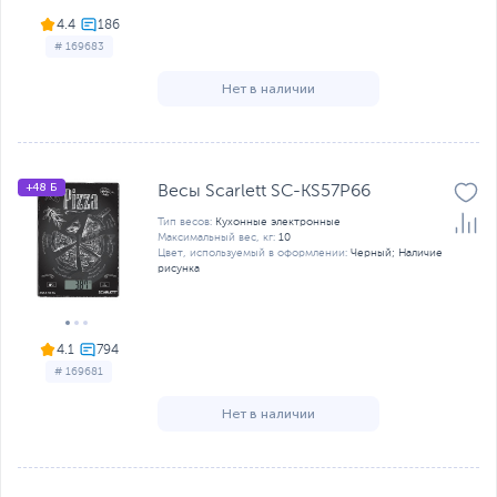
4.4
# 169683
Нет в наличии
+48 Б
Весы Scarlett SC-KS57P66
Тип весов:
Кухонные электронные
Максимальный вес, кг:
10
Цвет, используемый в оформлении:
Черный; Наличие
рисунка
4.1
# 169681
Нет в наличии