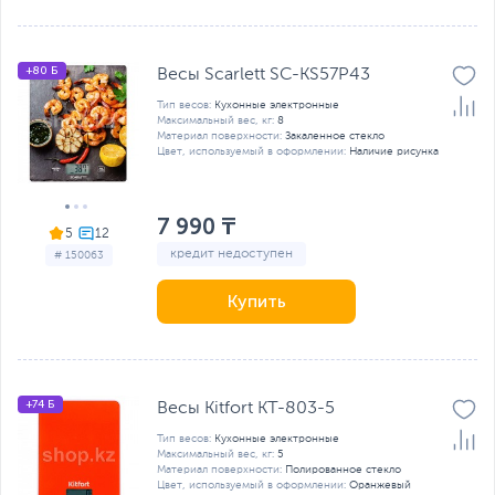
+80 Б
Весы Scarlett SC-KS57P43
Тип весов:
Кухонные электронные
Максимальный вес, кг:
8
Материал поверхности:
Закаленное стекло
Цвет, используемый в оформлении:
Наличие рисунка
7 990 ₸
5
кредит недоступен
# 150063
Купить
+74 Б
Весы Kitfort KT-803-5
Тип весов:
Кухонные электронные
Максимальный вес, кг:
5
Материал поверхности:
Полированное стекло
Цвет, используемый в оформлении:
Оранжевый