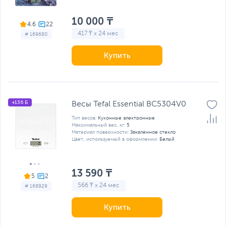
10 000 ₸
4.6
417 ₸ x 24 мес
# 169680
Купить
+136 Б
Весы Tefal Essential BC5304V0
Тип весов:
Кухонные электронные
Максимальный вес, кг:
5
Материал поверхности:
Закаленное стекло
Цвет, используемый в оформлении:
Белый
13 590 ₸
5
566 ₸ x 24 мес
# 168929
Купить