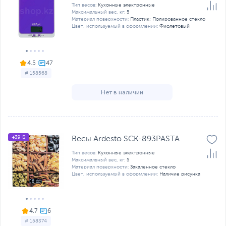
Тип весов:
Кухонные электронные
Максимальный вес, кг:
5
Материал поверхности:
Пластик; Полированное стекло
Цвет, используемый в оформлении:
Фиолетовый
4.5
# 158568
Нет в наличии
+39 Б
Весы Ardesto SCK-893PASTA
Тип весов:
Кухонные электронные
Максимальный вес, кг:
5
Материал поверхности:
Закаленное стекло
Цвет, используемый в оформлении:
Наличие рисунка
4.7
# 158374