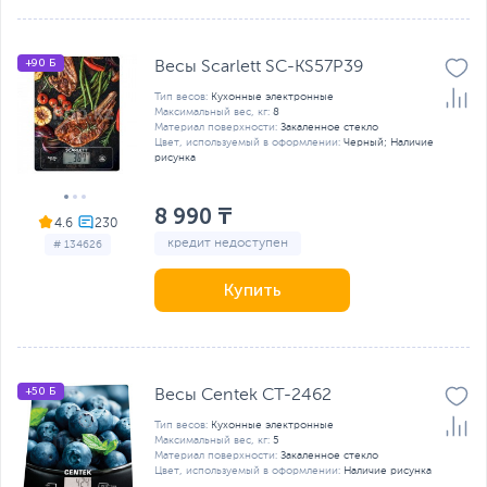
+90 Б
Весы Scarlett SC-KS57P39
Тип весов:
Кухонные электронные
Максимальный вес, кг:
8
Материал поверхности:
Закаленное стекло
Цвет, используемый в оформлении:
Черный; Наличие
рисунка
8 990 ₸
4.6
кредит недоступен
# 134626
Купить
+50 Б
Весы Centek CT-2462
Тип весов:
Кухонные электронные
Максимальный вес, кг:
5
Материал поверхности:
Закаленное стекло
Цвет, используемый в оформлении:
Наличие рисунка