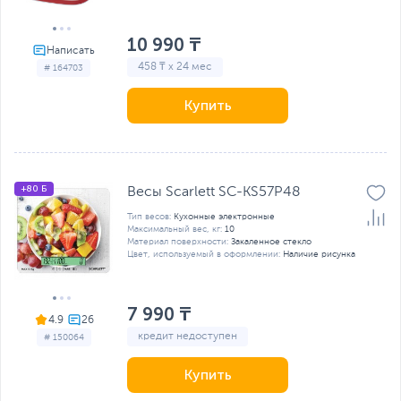
10 990 ₸
458 ₸ x 24 мес
# 164703
Купить
+80 Б
Весы Scarlett SC-KS57P48
Тип весов:
Кухонные электронные
Максимальный вес, кг:
10
Материал поверхности:
Закаленное стекло
Цвет, используемый в оформлении:
Наличие рисунка
7 990 ₸
4.9
кредит недоступен
# 150064
Купить