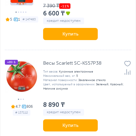
7 390 ₸
6 600 ₸
5
# 147483
кредит недоступен
Купить
+89 Б
Весы Scarlett SC-KS57P38
Тип весов:
Кухонные электронные
Максимальный вес, кг:
5
Материал поверхности:
Закаленное стекло
Цвет, используемый в оформлении:
Зеленый; Красный;
Наличие рисунка
8 890 ₸
4.7
кредит недоступен
# 137112
Купить