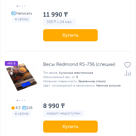
11 990 ₸
# 185002
500 ₸ x 24 мес
Купить
+90 Б
Весы Redmond RS-736 (специи)
Тип весов:
Кухонные электронные
Максимальный вес, кг:
8
Материал поверхности:
Закаленное стекло
Цвет, используемый в оформлении:
Наличие рисунка
8 990 ₸
4.5
кредит недоступен
# 182549
Купить