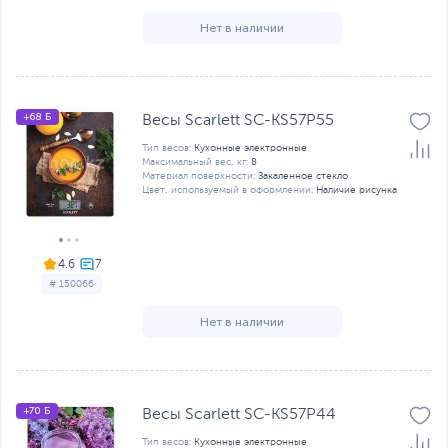
Нет в наличии
+68 Б
Весы Scarlett SC-KS57P55
Тип весов:
Кухонные электронные
Максимальный вес, кг:
8
Материал поверхности:
Закаленное стекло
Цвет, используемый в оформлении:
Наличие рисунка
4.6
# 150066
Нет в наличии
+70 Б
Весы Scarlett SC-KS57P44
Тип весов:
Кухонные электронные