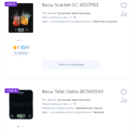
+62 Б
Весы Scarlett SC-KS57P63
Тип весов:
Кухонные электронные
Максимальный вес, кг:
8
Цвет, используемый в оформлении:
Наличие рисунка
5
# 169684
Нет в наличии
+140 Б
Весы Tefal Optiss BC5005V0
Тип весов:
Кухонные электронные
Максимальный вес, кг:
5
Материал поверхности:
Закаленное стекло
Цвет, используемый в оформлении:
Черный