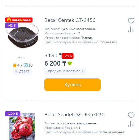
Весы Centek CT-2456
+62 Б
Тип весов:
Кухонные электронные
Максимальный вес, кг:
7
Материал поверхности:
Пластик
Цвет, используемый в оформлении:
Коричневый
8 690 ₸
6 200 ₸
4.7
кредит недоступен
# 173943
Купить
+100 Б
Весы Scarlett SC-KS57P30
Тип весов:
Кухонные электронные
Максимальный вес, кг:
8
Цвет, используемый в оформлении:
Наличие рисунка