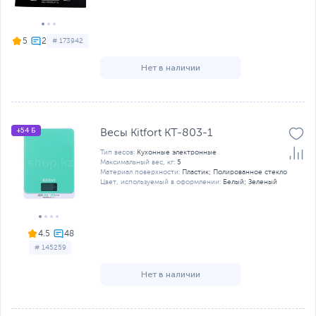
5
# 173942
Нет в наличии
+54 Б
Весы Kitfort KT-803-1
Тип весов:
Кухонные электронные
Максимальный вес, кг:
5
Материал поверхности:
Пластик; Полированное стекло
Цвет, используемый в оформлении:
Белый; Зеленый
4.5
# 145259
Нет в наличии