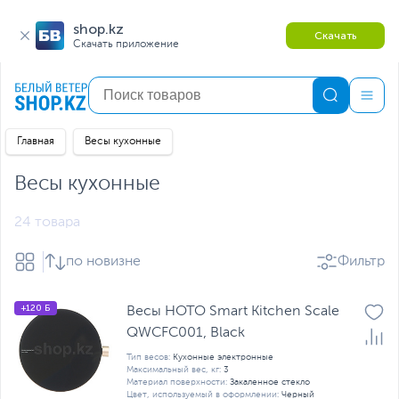
shop.kz
Скачать
Скачать приложение
Главная
Весы кухонные
Весы кухонные
24 товара
по новизне
Фильтр
+120 Б
Весы HOTO Smart Kitchen Scale
QWCFC001, Black
Тип весов:
Кухонные электронные
Максимальный вес, кг:
3
Материал поверхности:
Закаленное стекло
Цвет, используемый в оформлении:
Черный