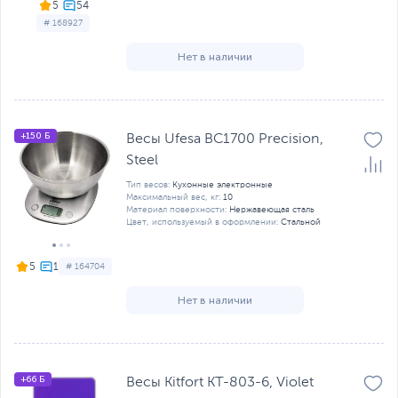
5
# 168927
Нет в наличии
+150 Б
Весы Ufesa BC1700 Precision,
Steel
Тип весов:
Кухонные электронные
Максимальный вес, кг:
10
Материал поверхности:
Нержавеющая сталь
Цвет, используемый в оформлении:
Стальной
5
# 164704
Нет в наличии
+66 Б
Весы Kitfort KT-803-6, Violet