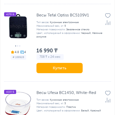
+170 Б
Весы Tefal Optiss BC5109V1
Тип весов:
Кухонные электронные
Максимальный вес, кг:
5
Материал поверхности:
Закаленное стекло
Цвет, используемый в оформлении:
Черный; Наличие
рисунка
16 990 ₸
4.8
708 ₸ x 24 мес
# 168928
Купить
+110 Б
Весы Ufesa BC1450, White-Red
Тип весов:
Кухонные электронные
Максимальный вес, кг:
5
Материал поверхности:
Пластик
Цвет, используемый в оформлении:
Белый; Красный