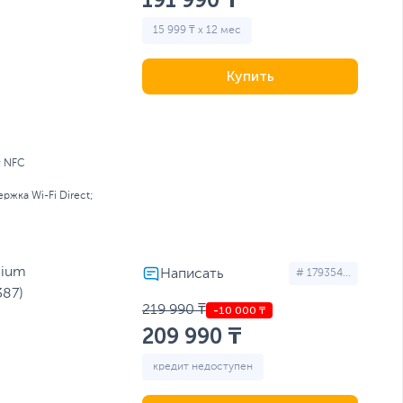
15 999 ₸ x 12 мес
Купить
; NFC
ржка Wi-Fi Direct;
nium
# 179354...
87)
219 990 ₸
209 990 ₸
кредит недоступен