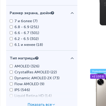
Nokia (
2
)
OnePlus (
17
)
Размер экрана, дюйм
OPPO (
7
)
Oscal (
17
)
7 и более (
7
)
Samsung (
254
)
6.8 - 6.9 (
251
)
POCO (
100
)
6.6 - 6.7 (
501
)
realme (
26
)
6.2 - 6.5 (
302
)
Tecno Mobile (
263
)
6.1 и менее (
18
)
TP-Link Neffos (
5
)
vivo (
60
)
Тип матрицы
Vsmart (
4
)
AMOLED (
326
)
Xiaomi (
294
)
Уцененны
CrystalRes AMOLED (
22
)
ZTE (
2
)
+2 100 Б
Dynamic AMOLED 2X (
73
)
Flow AMOLED (
9
)
IPS (
546
)
Liquid Retina HD (
14
)
LTPO (
13
)