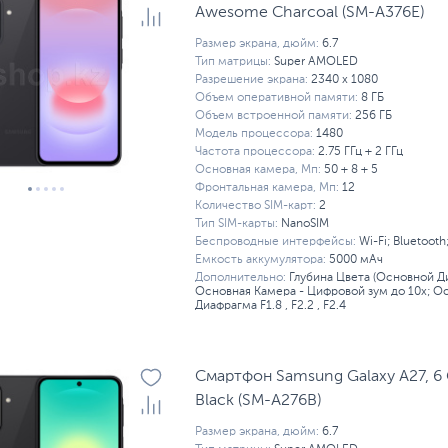
Awesome Charcoal (SM-A376E)
Размер экрана, дюйм:
6.7
Тип матрицы:
Super AMOLED
Разрешение экрана:
2340 x 1080
Объем оперативной памяти:
8 ГБ
Объем встроенной памяти:
256 ГБ
Модель процессора:
1480
Частота процессора:
2.75 ГГц + 2 ГГц
Основная камера, Мп:
50 + 8 + 5
Фронтальная камера, Мп:
12
Количество SIM-карт:
2
Тип SIM-карты:
NanoSIM
Беспроводные интерфейсы:
Wi-Fi; Bluetooth
Емкость аккумулятора:
5000 мАч
Дополнительно:
Глубина Цвета (Основной Ди
Основная Камера - Цифровой зум до 10х; Ос
Диафрагма F1.8 , F2.2 , F2.4
Смартфон Samsung Galaxy A27, 6 
Black (SM-A276B)
Размер экрана, дюйм:
6.7