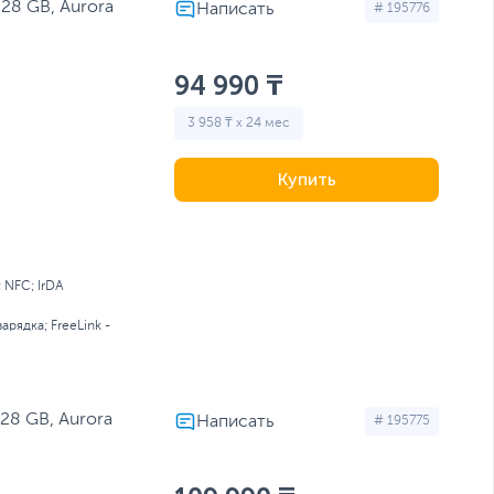
28 GB, Aurora
# 195776
94 990 ₸
3 958 ₸ x 24 мес
Купить
; NFC; IrDA
арядка; FreeLink -
28 GB, Aurora
# 195775