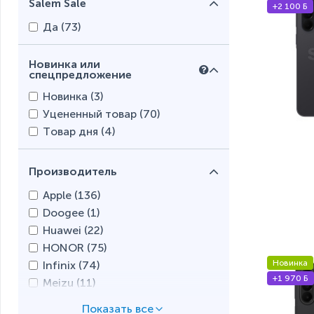
Salem Sale
+2 100 Б
Да (
73
)
Новинка или
спецпредложение
Новинка (
3
)
Уцененный товар (
70
)
Товар дня (
4
)
Производитель
Apple (
136
)
Doogee (
1
)
Huawei (
22
)
HONOR (
75
)
Новинка
Infinix (
74
)
+1 970 Б
Meizu (
11
)
motorola (
42
)