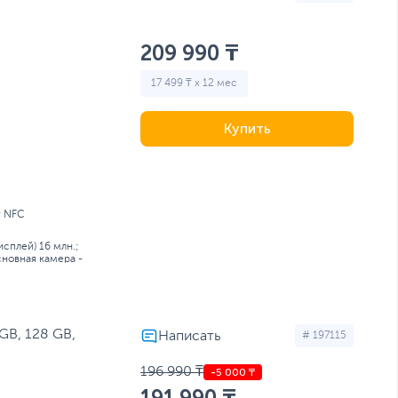
209 990 ₸
17 499 ₸ x 12 мес
Купить
; NFC
сплей) 16 млн.;
новная камера -
GB, 128 GB,
# 197115
196 990 ₸
191 990 ₸