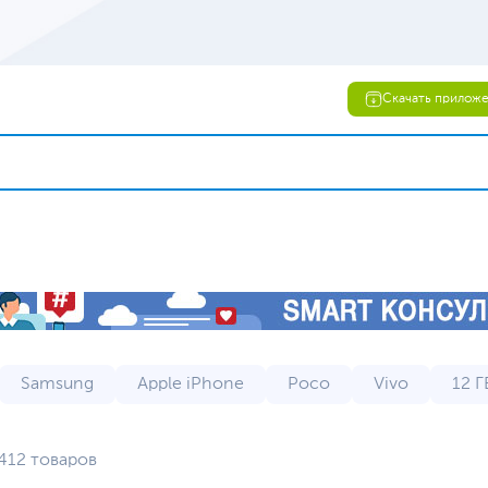
Скачать прилож
Samsung
Apple iPhone
Poco
Vivo
12 Г
Honor
Infinix
Meizu
Motorola
Водон
412 товаров
 телефоны
на 128 ГБ
на 256 ГБ
на 512 ГБ