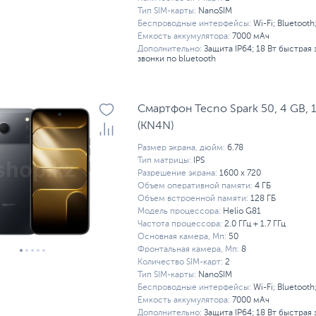
Тип SIM-карты:
NanoSIM
Беспроводные интерфейсы:
Wi-Fi; Bluetooth
Емкость аккумулятора:
7000 мАч
Дополнительно:
Защита IP64; 18 Вт быстрая з
звонки по bluetooth
Смартфон Tecno Spark 50, 4 GB, 1
(KN4N)
Размер экрана, дюйм:
6.78
Тип матрицы:
IPS
Разрешение экрана:
1600 x 720
Объем оперативной памяти:
4 ГБ
Объем встроенной памяти:
128 ГБ
Модель процессора:
Helio G81
Частота процессора:
2.0 ГГц + 1.7 ГГц
Основная камера, Мп:
50
Фронтальная камера, Мп:
8
Количество SIM-карт:
2
Тип SIM-карты:
NanoSIM
Беспроводные интерфейсы:
Wi-Fi; Bluetooth
Емкость аккумулятора:
7000 мАч
Дополнительно:
Защита IP64; 18 Вт быстрая з