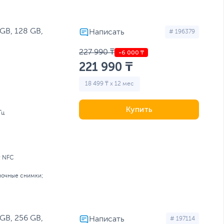
амерой
Складные смартфоны
 с 5G
Флагманы
Экран AMOLED
GB, 128 GB,
# 196379
227 990 ₸
221 990 ₸
18 499 ₸ x 12 мес
Купить
Гц
; NFC
ночные снимки;
GB, 256 GB,
# 197114