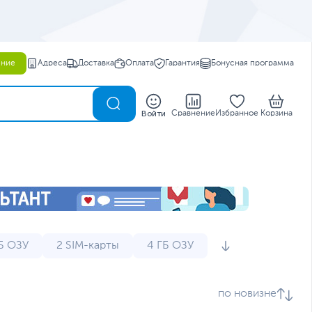
ение
Адреса
Доставка
Оплата
Гарантия
Бонусная программа
0
Войти
Сравнение
Избранное
Корзина
Б ОЗУ
2 SIM-карты
4 ГБ ОЗУ
епроницаемые
Дешевые телефоны
по новизне
Недорогие телефоны
Противоударные