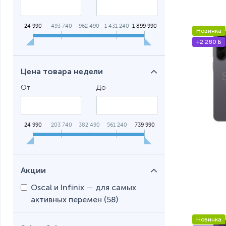
С больши
Смартфон
24 990
493 740
962 490
1 431 240
1 899 990
Новинка
+2 280 Б
Экран IP
Цена товара недели
От
До
24 990
203 740
382 490
561 240
739 990
Акции
Oscal и Infinix — для самых
активных перемен (
58
)
Новинка