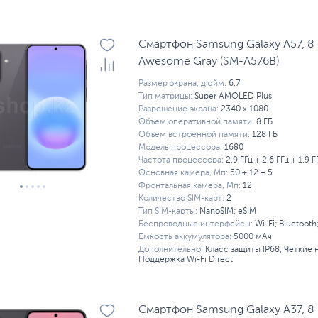
м аккумулятором
С лучшей камерой
С хорошей к
ы (уцененный товар)
Смартфоны с 4G
Смартфоны
Смартфон Samsung Galaxy A57, 8 
S
Awesome Gray (SM-A576B)
Размер экрана, дюйм:
6.7
Тип матрицы:
Super AMOLED Plus
Разрешение экрана:
2340 x 1080
Объем оперативной памяти:
8 ГБ
Объем встроенной памяти:
128 ГБ
Модель процессора:
1680
Частота процессора:
2.9 ГГц + 2.6 ГГц + 1.9 Г
Основная камера, Мп:
50 + 12 + 5
Фронтальная камера, Мп:
12
Количество SIM-карт:
2
Тип SIM-карты:
NanoSIM; eSIM
Беспроводные интерфейсы:
Wi-Fi; Bluetooth
Емкость аккумулятора:
5000 мАч
Дополнительно:
Класс защиты IP68; Четкие 
Поддержка Wi-Fi Direct
Смартфон Samsung Galaxy A37, 8 