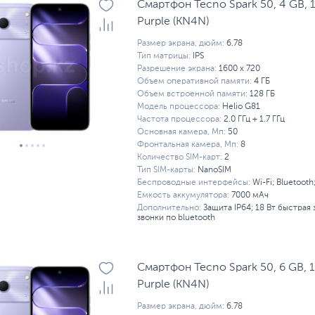
Смартфон Tecno Spark 50, 4 GB, 1
Purple (KN4N)
Размер экрана, дюйм:
6.78
Тип матрицы:
IPS
Разрешение экрана:
1600 x 720
Объем оперативной памяти:
4 ГБ
Объем встроенной памяти:
128 ГБ
Модель процессора:
Helio G81
Частота процессора:
2.0 ГГц + 1.7 ГГц
Основная камера, Мп:
50
Фронтальная камера, Мп:
8
Количество SIM-карт:
2
Тип SIM-карты:
NanoSIM
Беспроводные интерфейсы:
Wi-Fi; Bluetooth
Емкость аккумулятора:
7000 мАч
Дополнительно:
Защита IP64; 18 Вт быстрая з
звонки по bluetooth
Смартфон Tecno Spark 50, 6 GB, 1
Purple (KN4N)
Размер экрана, дюйм:
6.78