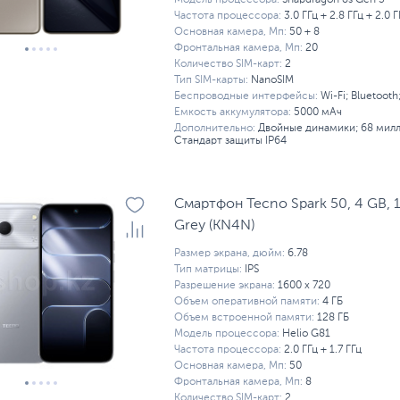
Частота процессора:
3.0 ГГц + 2.8 ГГц + 2.0 Г
Основная камера, Мп:
50 + 8
Фронтальная камера, Мп:
20
Количество SIM-карт:
2
Тип SIM-карты:
NanoSIM
Беспроводные интерфейсы:
Wi-Fi; Bluetooth
Емкость аккумулятора:
5000 мАч
Дополнительно:
Двойные динамики; 68 милл
Стандарт защиты IP64
Смартфон Tecno Spark 50, 4 GB, 1
Grey (KN4N)
Размер экрана, дюйм:
6.78
Тип матрицы:
IPS
Разрешение экрана:
1600 x 720
Объем оперативной памяти:
4 ГБ
Объем встроенной памяти:
128 ГБ
Модель процессора:
Helio G81
Частота процессора:
2.0 ГГц + 1.7 ГГц
Основная камера, Мп:
50
Фронтальная камера, Мп:
8
Количество SIM-карт:
2