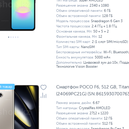
Тип матрицы:
Super AMOLED
Разрешение экрана:
2340 x 1080
Объем оперативной памяти:
6 ГБ
Объем встроенной памяти:
128 ГБ
Модель процессора:
Snapdragon 6 Gen 3
Частота процессора:
2.4 ГГц + 1.8 ГГц
Основная камера, Мп:
50 + 5 + 2
Фронтальная камера, Мп:
12
Количество SIM-карт:
2 (1 слот SIM/microSD)
Тип SIM-карты:
NanoSIM
Беспроводные интерфейсы:
Wi-Fi; Bluetooth
Емкость аккумулятора:
5000 мАч
Дополнительно:
Цифровой зум до 10х; Подде
Технология Vision Booster
й товар
Смартфон POCO F6, 512 GB, Tita
(24069PC21G) (SN:8615930700763
Размер экрана, дюйм:
6.67
Тип матрицы:
CrystalRes AMOLED
Разрешение экрана:
2712 x 1220
Объем оперативной памяти:
12 ГБ
Объем встроенной памяти:
512 ГБ
Модель процессора:
Snapdragon 8s Gen 3