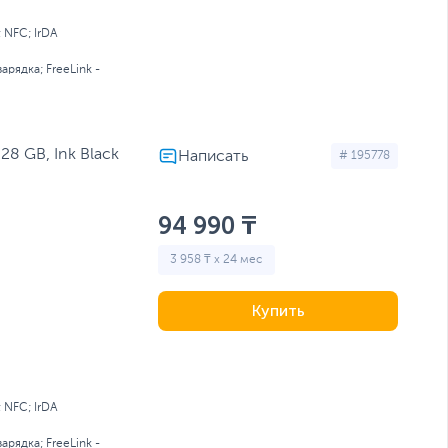
; NFC; IrDA
арядка; FreeLink -
28 GB, Ink Black
# 195778
94 990 ₸
3 958 ₸ x 24 мес
Купить
; NFC; IrDA
арядка; FreeLink -