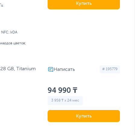
Купить
Гц
; NFC; IrDA
иардов цветов;
28 GB, Titanium
# 195779
94 990 ₸
3 958 ₸ x 24 мес
Купить