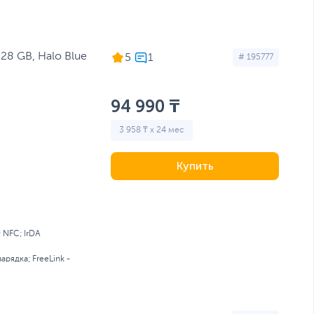
28 GB, Halo Blue
5
# 195777
94 990 ₸
3 958 ₸ x 24 мес
Купить
; NFC; IrDA
арядка; FreeLink -