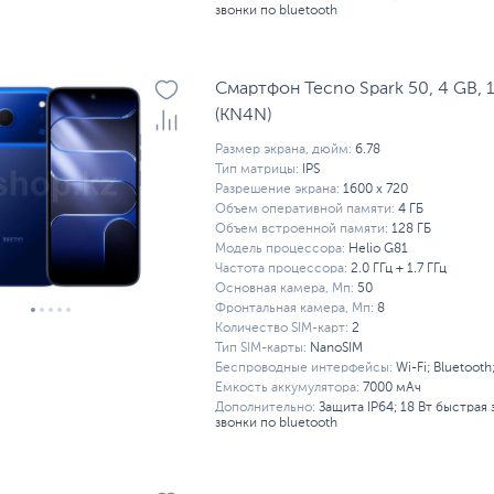
звонки по bluetooth
Смартфон Tecno Spark 50, 4 GB, 1
(KN4N)
Размер экрана, дюйм:
6.78
Тип матрицы:
IPS
Разрешение экрана:
1600 x 720
Объем оперативной памяти:
4 ГБ
Объем встроенной памяти:
128 ГБ
Модель процессора:
Helio G81
Частота процессора:
2.0 ГГц + 1.7 ГГц
Основная камера, Мп:
50
Фронтальная камера, Мп:
8
Количество SIM-карт:
2
Тип SIM-карты:
NanoSIM
Беспроводные интерфейсы:
Wi-Fi; Bluetooth
Емкость аккумулятора:
7000 мАч
Дополнительно:
Защита IP64; 18 Вт быстрая з
звонки по bluetooth