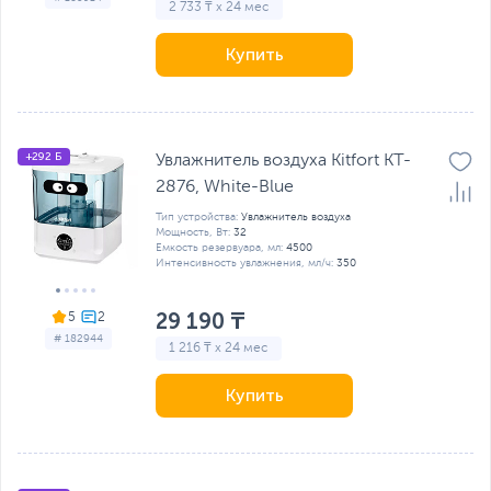
2 733 ₸ x 24 мес
Купить
+292 Б
Увлажнитель воздуха Kitfort KT-
2876, White-Blue
Тип устройства:
Увлажнитель воздуха
Мощность, Вт:
32
Емкость резервуара, мл:
4500
Интенсивность увлажнения, мл/ч:
350
29 190 ₸
5
# 182944
1 216 ₸ x 24 мес
Купить