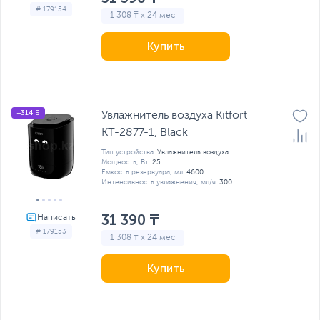
# 179154
1 308 ₸ x 24 мес
Купить
+314 Б
Увлажнитель воздуха Kitfort
КТ-2877-1, Black
Тип устройства:
Увлажнитель воздуха
Мощность, Вт:
25
Емкость резервуара, мл:
4600
Интенсивность увлажнения, мл/ч:
300
31 390 ₸
# 179153
1 308 ₸ x 24 мес
Купить