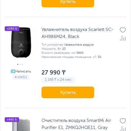
Купить
+280 Б
Увлажнитель воздуха Scarlett SC-
AH986M24, Black
Тип устройства:
Увлажнитель воздуха
Мощность, Вт:
23
Емкость резервуара, мл:
3800
Максимальная площадь помещения, м²:
30
27 990 ₸
# 159511
1 166 ₸ x 24 мес
Купить
+460 Б
Очиститель воздуха SmartMi Air
Purifier E1, ZMKQJHQE11, Gray