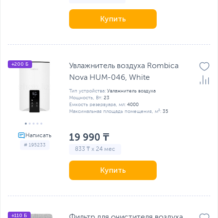
Купить
+200 Б
Увлажнитель воздуха Rombica
Nova HUM-046, White
Тип устройства:
Увлажнитель воздуха
Мощность, Вт:
23
Емкость резервуара, мл:
4000
Максимальная площадь помещения, м²:
35
19 990 ₸
# 195233
833 ₸ x 24 мес
Купить
+110 Б
Фильтр для очистителя воздуха