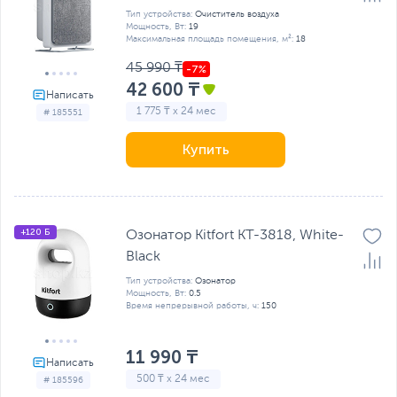
Тип устройства:
Очиститель воздуха
Мощность, Вт:
19
Максимальная площадь помещения, м²:
18
45 990 ₸
42 600 ₸
1 775 ₸ x 24 мес
# 185551
Купить
+120 Б
Озонатор Kitfort KT-3818, White-
Black
Тип устройства:
Озонатор
Мощность, Вт:
0.5
Время непрерывной работы, ч:
150
11 990 ₸
500 ₸ x 24 мес
# 185596