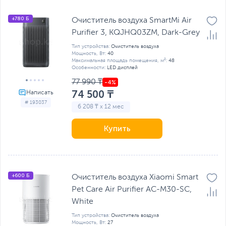
+780 Б
Очиститель воздуха SmartMi Air
Purifier 3, KQJHQ03ZM, Dark-Grey
Тип устройства:
Очиститель воздуха
Мощность, Вт:
40
Максимальная площадь помещения, м²:
48
Особенности:
LED дисплей
77 990 ₸
74 500 ₸
# 193037
6 208 ₸ x 12 мес
Купить
+600 Б
Очиститель воздуха Xiaomi Smart
Pet Care Air Purifier AC-M30-SC,
White
Тип устройства:
Очиститель воздуха
Мощность, Вт:
27