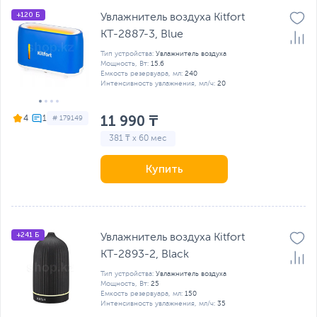
+120 Б
Увлажнитель воздуха Kitfort
КТ-2887-3, Blue
Тип устройства:
Увлажнитель воздуха
Мощность, Вт:
15.6
Емкость резервуара, мл:
240
Интенсивность увлажнения, мл/ч:
20
11 990 ₸
4
# 179149
381 ₸ x 60 мес
Купить
+241 Б
Увлажнитель воздуха Kitfort
КТ-2893-2, Black
Тип устройства:
Увлажнитель воздуха
Мощность, Вт:
25
Емкость резервуара, мл:
150
Интенсивность увлажнения, мл/ч:
35