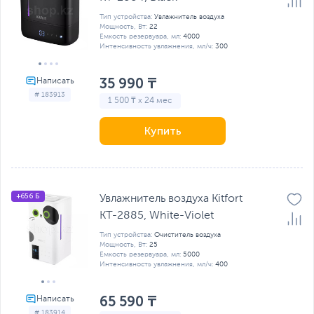
Тип устройства:
Увлажнитель воздуха
Мощность, Вт:
22
Емкость резервуара, мл:
4000
Интенсивность увлажнения, мл/ч:
300
35 990 ₸
# 183913
1 500 ₸ x 24 мес
Купить
+656 Б
Увлажнитель воздуха Kitfort
КТ-2885, White-Violet
Тип устройства:
Очиститель воздуха
Мощность, Вт:
25
Емкость резервуара, мл:
5000
Интенсивность увлажнения, мл/ч:
400
65 590 ₸
# 183914