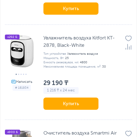
Купить
+292 Б
Увлажнитель воздуха Kitfort KT-
2878, Black-White
Тип устройства:
Увлажнитель воздуха
Мощность, Вт:
25
Емкость резервуара, мл:
4800
Максимальная площадь помещения, м²:
30
29 190 ₸
# 181934
1 216 ₸ x 24 мес
Купить
+900 Б
Очиститель воздуха Smartmi Air