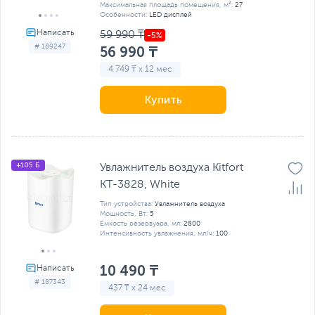
Максимальная площадь помещения, м²:
27
Особенности:
LED дисплей
59 990 ₸
# 189247
56 990 ₸
4 749 ₸ x 12 мес
Купить
+105 Б
Увлажнитель воздуха Kitfort
КТ-3828, White
Тип устройства:
Увлажнитель воздуха
Мощность, Вт:
5
Емкость резервуара, мл:
2800
Интенсивность увлажнения, мл/ч:
100
10 490 ₸
# 187343
437 ₸ x 24 мес