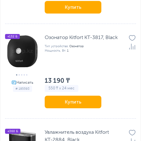
Купить
+132 Б
Озонатор Kitfort KT-3817, Black
Тип устройства:
Озонатор
Мощность, Вт:
1
13 190 ₸
550 ₸ x 24 мес
# 185593
Купить
+360 Б
Увлажнитель воздуха Kitfort
КТ-2884, Black