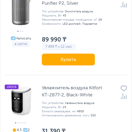
Purifier P2, Silver
Тип устройства:
Очиститель воздуха
Мощность, Вт:
45
Максимальная площадь помещения, м²:
28
Особенности:
LED дисплей; Подсветка
89 990 ₸
# 180745
7 499 ₸ x 12 мес
Купить
+314 Б
Увлажнитель воздуха Kitfort
КТ-2877-2, Black-White
Тип устройства:
Увлажнитель воздуха
Мощность, Вт:
25
Емкость резервуара, мл:
4600
Интенсивность увлажнения, мл/ч:
300
31 390 ₸
4.5