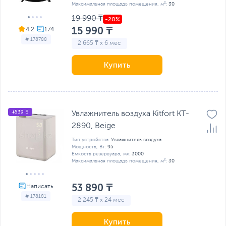
Максимальная площадь помещения, м²:
30
19 990 ₸
15 990 ₸
4.2
# 178788
2 665 ₸ x 6 мес
Купить
+539 Б
Увлажнитель воздуха Kitfort KT-
2890, Beige
Тип устройства:
Увлажнитель воздуха
Мощность, Вт:
95
Емкость резервуара, мл:
3000
Максимальная площадь помещения, м²:
30
53 890 ₸
# 178181
2 245 ₸ x 24 мес
Купить