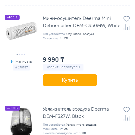
+100 Б
Мини-осушитель Deerma Mini
Dehumidifier DEM-CS50MW, White
Тип устройства:
Осушитель воздуха
Мощность, Вт:
20
9 990 ₸
кредит недоступен
# 178787
Купить
+200 Б
Увлажнитель воздуха Deerma
DEM-F327W, Black
Тип устройства:
Увлажнитель воздуха
Мощность, Вт:
25
Емкость резервуара, мл:
5000