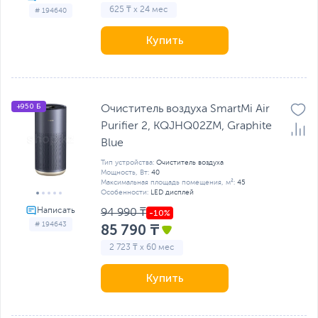
625 ₸ x 24 мес
# 194640
Купить
+950 Б
Очиститель воздуха SmartMi Air
Purifier 2, KQJHQ02ZM, Graphite
Blue
Тип устройства:
Очиститель воздуха
Мощность, Вт:
40
Максимальная площадь помещения, м²:
45
Особенности:
LED дисплей
94 990 ₸
# 194643
85 790 ₸
2 723 ₸ x 60 мес
Купить