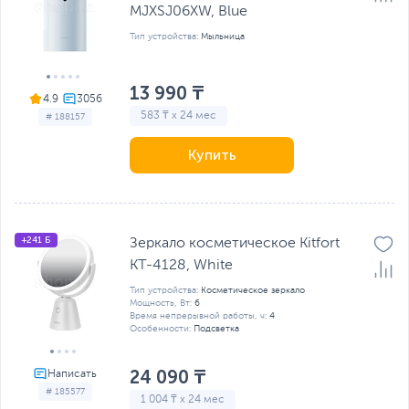
MJXSJ06XW, Blue
Тип устройства:
Мыльница
13 990 ₸
4.9
583 ₸ x 24 мес
# 188157
Купить
+241 Б
Зеркало косметическое Kitfort
КТ-4128, White
Тип устройства:
Косметическое зеркало
Мощность, Вт:
6
Время непрерывной работы, ч:
4
Особенности:
Подсветка
24 090 ₸
# 185577
1 004 ₸ x 24 мес