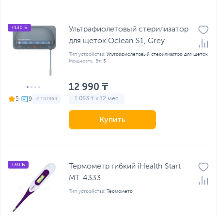
+130 Б
Ультрафиолетовый стерилизатор
для щеток Oclean S1, Grey
Тип устройства:
Ультрафиолетовый стерилизатор для щеток
Мощность, Вт:
3
12 990 ₸
1 083 ₸ x 12 мес
5
# 157464
Купить
+30 Б
Термометр гибкий iHealth Start
MT-4333
Тип устройства:
Термометр