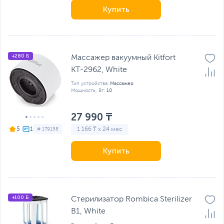
Купить
+280 Б
Массажер вакуумный Kitfort
КТ-2962, White
Тип устройства:
Массажер
Мощность, Вт:
10
27 990 ₸
1 166 ₸ x 24 мес
5
# 179158
Купить
+100 Б
Стерилизатор Rombica Sterilizer
B1, White