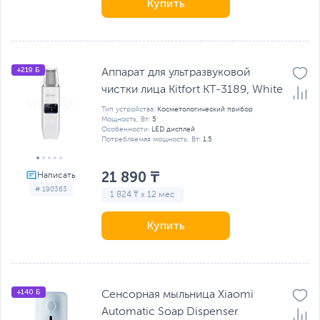
Купить
+219 Б
Аппарат для ультразвуковой
чистки лица Kitfort KT-3189, White
Тип устройства:
Косметологический прибор
Мощность, Вт:
5
Особенности:
LED дисплей
Потребляемая мощность, Вт:
1.5
21 890 ₸
# 190363
1 824 ₸ x 12 мес
Купить
+140 Б
Сенсорная мыльница Xiaomi
Automatic Soap Dispenser