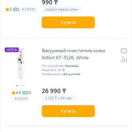
990 ₸
5
# 175433
кредит недоступен
Купить
+270 Б
Вакуумный очиститель кожи
Kitfort КТ-3126, White
Тип устройства:
Массажер
Мощность, Вт:
5
Особенности:
LED дисплей
26 990 ₸
4.8
1 125 ₸ x 24 мес
# 171254
Купить