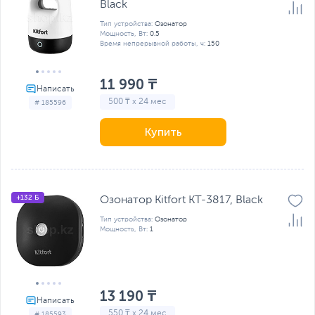
Black
Тип устройства:
Озонатор
Мощность, Вт:
0.5
Время непрерывной работы, ч:
150
11 990 ₸
500 ₸ x 24 мес
# 185596
Купить
+132 Б
Озонатор Kitfort KT-3817, Black
Тип устройства:
Озонатор
Мощность, Вт:
1
13 190 ₸
550 ₸ x 24 мес
# 185593