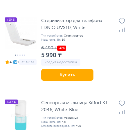
+65 Б
Стерилизатор для телефона
LDNIO UVS10, White
Тип устройства:
Стерилизатор
Мощность, Вт:
10
6 490 ₸
5 990 ₸
кредит недоступен
4
# 160165
Купить
+137 Б
Сенсорная мыльница Kitfort KT-
2046, White-Blue
Тип устройства:
Мыльница
Мощность, Вт:
4.5
Емкость резервуара, мл:
400