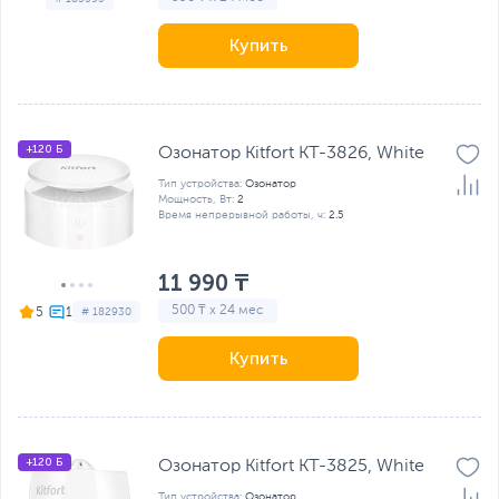
Купить
+120 Б
Озонатор Kitfort KT-3826, White
Тип устройства:
Озонатор
Мощность, Вт:
2
Время непрерывной работы, ч:
2.5
11 990 ₸
500 ₸ x 24 мес
5
# 182930
Купить
+120 Б
Озонатор Kitfort KT-3825, White
Тип устройства:
Озонатор