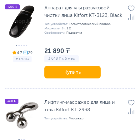
+219 Б
Аппарат для ультразвуковой
чистки лица Kitfort КТ-3123, Black
Тип устройства:
Косметологический прибор
Мощность, Вт:
2.2
Особенности:
Подсветка
21 890 ₸
4.7
3 648 ₸ x 6 мес
# 171253
Купить
+60 Б
Лифтинг-массажер для лица и
тела Kitfort КТ-2938
Тип устройства:
Массажер