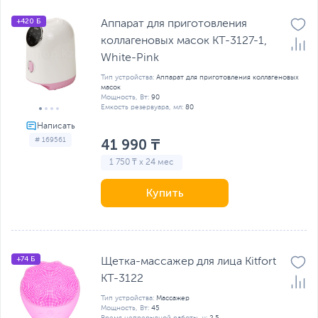
+420 Б
Аппарат для приготовления
коллагеновых масок КТ-3127-1,
White-Pink
Тип устройства:
Аппарат для приготовления коллагеновых
масок
Мощность, Вт:
90
Емкость резервуара, мл:
80
# 169561
41 990 ₸
1 750 ₸ x 24 мес
Купить
+74 Б
Щетка-массажер для лица Kitfort
КТ-3122
Тип устройства:
Массажер
Мощность, Вт:
45