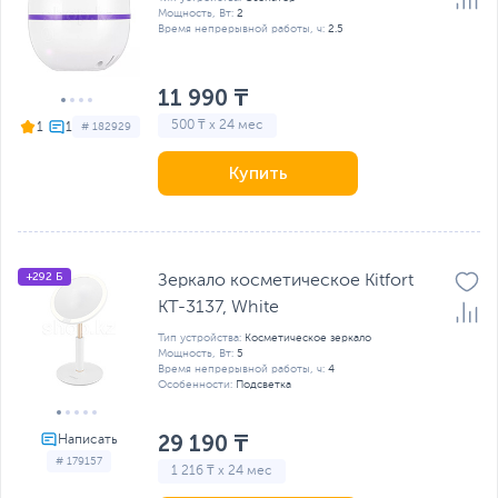
Мощность, Вт:
2
Время непрерывной работы, ч:
2.5
11 990 ₸
500 ₸ x 24 мес
1
# 182929
Купить
+292 Б
Зеркало косметическое Kitfort
КТ-3137, White
Тип устройства:
Косметическое зеркало
Мощность, Вт:
5
Время непрерывной работы, ч:
4
Особенности:
Подсветка
29 190 ₸
# 179157
1 216 ₸ x 24 мес