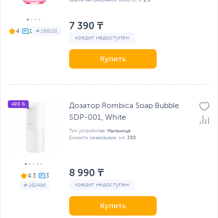
Время непрерывной работы, ч:
2.5
7 390 ₸
4
# 168102
кредит недоступен
Купить
+90 Б
Дозатор Rombica Soap Bubble
SDP-001, White
Тип устройства:
Мыльница
Емкость резервуара, мл:
350
8 990 ₸
4.3
кредит недоступен
# 162496
Купить