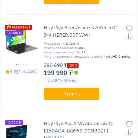
Ноутбук Acer Aspire 3 A315-57G
+2 000 Б
(NX.HZRER.007 WW)
Процессор:
Intel Core i3
Модель процессора:
1005G1
Частота процессора, ГГц:
1.2
Интегрированная в процессор графика:
Intel UHD Graphics
280 890 ₸
199 990 ₸
4
# 191579
6 348 ₸ x 60 мес
Купить
+2 500 Б
Ноутбук ASUS Vivobook Go 15
E1504GA-BQ953 (90NB0ZT1-