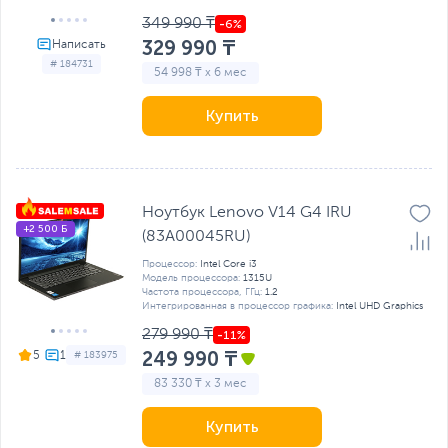
349 990 ₸
329 990 ₸
# 184731
54 998 ₸ x 6 мес
Купить
Ноутбук Lenovo V14 G4 IRU
+2 500 Б
(83A00045RU)
Процессор:
Intel Core i3
Модель процессора:
1315U
Частота процессора, ГГц:
1.2
Интегрированная в процессор графика:
Intel UHD Graphics
279 990 ₸
249 990 ₸
5
# 183975
83 330 ₸ x 3 мес
Купить