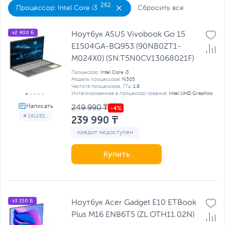
262
Процессор: Intel Core i3
Сбросить все
+2 400 Б
Ноутбук ASUS Vivobook Go 15
E1504GA-BQ953 (90NB0ZT1-
M024X0) (SN:T5N0CV13068021F)
Процессор:
Intel Core i3
Модель процессора:
N305
Частота процессора, ГГц:
1.8
Интегрированная в процессор графика:
Intel UHD Graphics
249 990 ₸
# 191282...
239 990 ₸
кредит недоступен
Купить
+3 150 Б
Ноутбук Acer Gadget E10 ETBook
Plus M16 ENB6T5 (ZL.OTH11.02N)