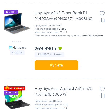
+2 700 Б
Ноутбук ASUS ExpertBook P1
P1403CVA (90NX0871-M00BU0)
Процессор:
Intel Core i3
Модель процессора:
1315U
Частота процессора, ГГц:
1.2
Интегрированная в процессор графика:
Intel UHD Graphics
269 990 ₸
# 192704
22 499 ₸ x 12 мес
Купить
Ноутбук Acer Aspire 3 A315-57G
+2 000 Б
(NX.HZRER.005 W)
Процессор:
Intel Core i3
Модель процессора:
1005G1
Частота процессора, ГГц:
1.2