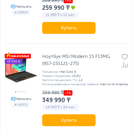
269 990 ₸
259 990 ₸
# 193624
21 666 ₸ x 12 мес
Купить
Ноутбук MSI Modern 15 F13MG
+3 500 Б
(9S7-15S121-275)
Процессор:
Intel Core i3
Модель процессора:
1315U
Частота процессора, ГГц:
1.2
Интегрированная в процессор графика:
Intel Iris Xe Graphics
359 990 ₸
349 990 ₸
# 193531
14 583 ₸ x 24 мес
Купить