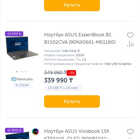
Купить
+3 500 Б
Ноутбук ASUS ExpertBook B1
B1502CVA (90NX06X1-M01180)
Процессор:
Intel Core i3
Модель процессора:
1315U
Частота процессора, ГГц:
1.2
Интегрированная в процессор графика:
Intel UHD Graphics
349 990 ₸
339 990 ₸
# 178145
14 166 ₸ x 24 мес
Купить
+2 800 Б
Ноутбук ASUS Vivobook 15X
K3504VA, OLED (90NB10A1-