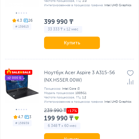
Частота процессора, ГГц:
3.0
Интегрированная в процессор графика:
Intel UHD Graphics
399 990 ₸
4.3
# 159615
33 333 ₸ x 12 мес
Купить
Ноутбук Acer Aspire 3 A315-56
+2 000 Б
(NX.HS5ER.00W)
Процессор:
Intel Core i3
Модель процессора:
1005G1
Частота процессора, ГГц:
1.2
Интегрированная в процессор графика:
Intel UHD Graphics
239 990 ₸
199 990 ₸
4.7
# 158939
6 348 ₸ x 60 мес