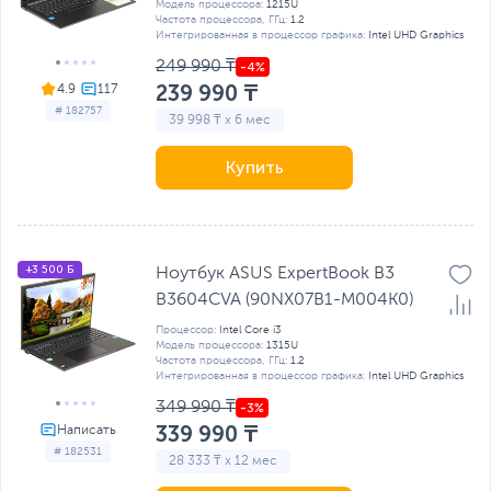
Модель процессора:
1215U
Частота процессора, ГГц:
1.2
Интегрированная в процессор графика:
Intel UHD Graphics
249 990 ₸
239 990 ₸
4.9
# 182757
39 998 ₸ x 6 мес
Купить
+3 500 Б
Ноутбук ASUS ExpertBook B3
B3604CVA (90NX07B1-M004K0)
Процессор:
Intel Core i3
Модель процессора:
1315U
Частота процессора, ГГц:
1.2
Интегрированная в процессор графика:
Intel UHD Graphics
349 990 ₸
339 990 ₸
# 182531
28 333 ₸ x 12 мес