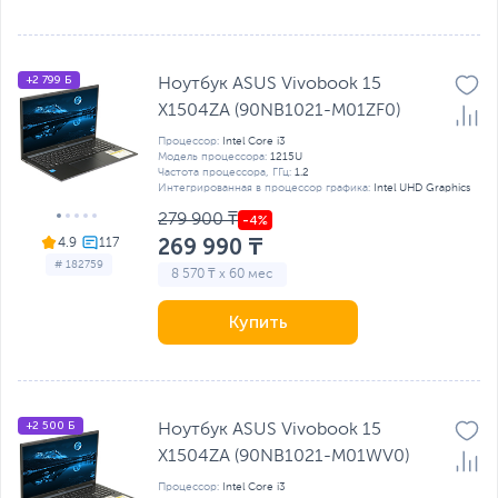
+2 799 Б
Ноутбук ASUS Vivobook 15
X1504ZA (90NB1021-M01ZF0)
Процессор:
Intel Core i3
Модель процессора:
1215U
Частота процессора, ГГц:
1.2
Интегрированная в процессор графика:
Intel UHD Graphics
279 900 ₸
269 990 ₸
4.9
# 182759
8 570 ₸ x 60 мес
Купить
+2 500 Б
Ноутбук ASUS Vivobook 15
X1504ZA (90NB1021-M01WV0)
Процессор:
Intel Core i3