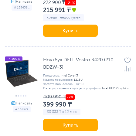
272 900 ₸
# 155458...
215 991 ₸
кредит недоступен
Купить
+4 100 Б
Ноутбук DELL Vostro 3420 (210-
BDZW-3)
Процессор:
Intel Core i3
Модель процессора:
1215U
Частота процессора, ГГц:
1.2
Интегрированная в процессор графика:
Intel UHD Graphics
409 990 ₸
399 990 ₸
# 167379
33 333 ₸ x 12 мес
Купить