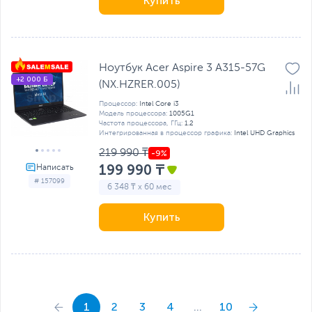
Купить
Ноутбук Acer Aspire 3 A315-57G
+2 000 Б
(NX.HZRER.005)
Процессор:
Intel Core i3
Модель процессора:
1005G1
Частота процессора, ГГц:
1.2
Интегрированная в процессор графика:
Intel UHD Graphics
219 990 ₸
199 990 ₸
# 157099
6 348 ₸ x 60 мес
Купить
1
2
3
4
...
10