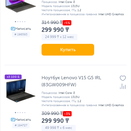
Процессор:
Intel Core i3
Модель процессора:
1315U
Частота процессора, ГГц:
1.2
Интегрированная в процессор графика:
Intel UHD Graphics
314 990 ₸
299 990 ₸
# 196593
24 999 ₸ x 12 мес
Купить
+3 100 Б
Ноутбук Lenovo V15 G5 IRL
(83GW009HFW)
Процессор:
Intel Core i3
Модель процессора:
1315U
Частота процессора, ГГц:
1.2
Интегрированная в процессор графика:
Intel UHD Graphics
309 990 ₸
299 990 ₸
# 194727
49 998 ₸ x 6 мес