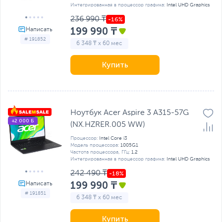
Интегрированная в процессор графика:
Intel UHD Graphics
236 990 ₸
199 990 ₸
# 191852
6 348 ₸ x 60 мес
Купить
Ноутбук Acer Aspire 3 A315-57G
+2 000 Б
(NX.HZRER.005 WW)
Процессор:
Intel Core i3
Модель процессора:
1005G1
Частота процессора, ГГц:
1.2
Интегрированная в процессор графика:
Intel UHD Graphics
242 490 ₸
199 990 ₸
# 191851
6 348 ₸ x 60 мес
Купить