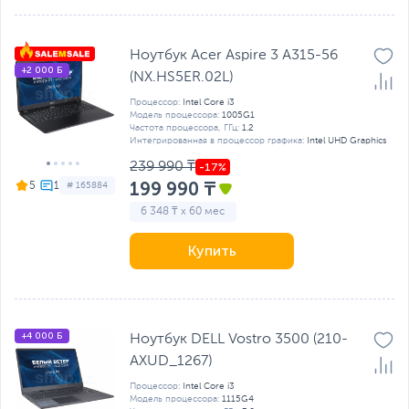
Ноутбук Acer Aspire 3 A315-56
+2 000 Б
(NX.HS5ER.02L)
Процессор:
Intel Core i3
Модель процессора:
1005G1
Частота процессора, ГГц:
1.2
Интегрированная в процессор графика:
Intel UHD Graphics
239 990 ₸
199 990 ₸
5
# 165884
6 348 ₸ x 60 мес
Купить
+4 000 Б
Ноутбук DELL Vostro 3500 (210-
AXUD_1267)
Процессор:
Intel Core i3
Модель процессора:
1115G4