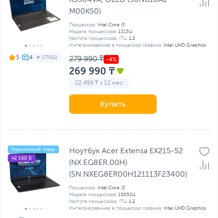
M00KS0)
Процессор:
Intel Core i3
Модель процессора:
1315U
Частота процессора, ГГц:
1.2
Интегрированная в процессор графика:
Intel UHD Graphics
5
# 177922
279 990 ₸
269 990 ₸
22 499 ₸ x 12 мес
Купить
Уцененный товар
Ноутбук Acer Extensa EX215-52
+2 160 Б
(NX.EG8ER.00H)
(SN:NXEG8ER00H121113F23400)
Процессор:
Intel Core i3
Модель процессора:
1005G1
Частота процессора, ГГц:
1.2
Интегрированная в процессор графика:
Intel UHD Graphics