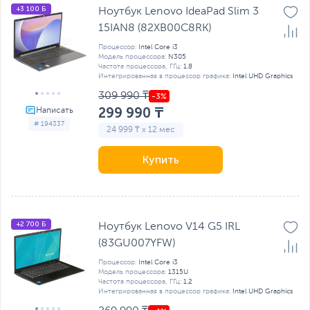
+3 100 Б
Ноутбук Lenovo IdeaPad Slim 3
15IAN8 (82XB00C8RK)
Процессор:
Intel Core i3
Модель процессора:
N305
Частота процессора, ГГц:
1.8
Интегрированная в процессор графика:
Intel UHD Graphics
309 990 ₸
299 990 ₸
# 194337
24 999 ₸ x 12 мес
Купить
+2 700 Б
Ноутбук Lenovo V14 G5 IRL
(83GU007YFW)
Процессор:
Intel Core i3
Модель процессора:
1315U
Частота процессора, ГГц:
1.2
Интегрированная в процессор графика:
Intel UHD Graphics