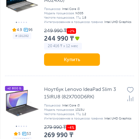
M024X0)
Процессор:
Intel Core i3
Модель процессора:
N305
Частота процессора, ГГц:
1.8
Интегрированная в процессор графика:
Intel UHD Graphics
4.9
249 990 ₸
# 191282
244 990 ₸
20 416 ₸ x 12 мес
Купить
+2 800 Б
Ноутбук Lenovo IdeaPad Slim 3
15IRU8 (82X700D6RK)
Процессор:
Intel Core i3
Модель процессора:
1315U
Частота процессора, ГГц:
1.2
Интегрированная в процессор графика:
Intel UHD Graphics
279 990 ₸
269 990 ₸
5