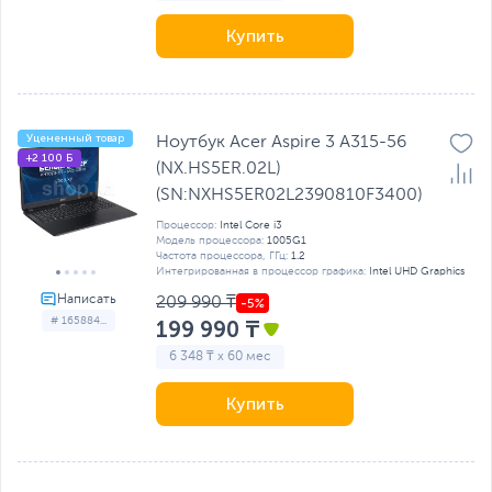
Купить
Уцененный товар
Ноутбук Acer Aspire 3 A315-56
+2 100 Б
(NX.HS5ER.02L)
(SN:NXHS5ER02L2390810F3400)
Процессор:
Intel Core i3
Модель процессора:
1005G1
Частота процессора, ГГц:
1.2
Интегрированная в процессор графика:
Intel UHD Graphics
209 990 ₸
# 165884...
199 990 ₸
6 348 ₸ x 60 мес
Купить