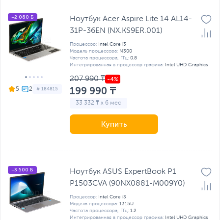
+2 080 Б
Ноутбук Acer Aspire Lite 14 AL14-
31P-36EN (NX.KS9ER.001)
Процессор:
Intel Core i3
Модель процессора:
N300
Частота процессора, ГГц:
0.8
Интегрированная в процессор графика:
Intel UHD Graphics
207 990 ₸
199 990 ₸
5
# 184815
33 332 ₸ x 6 мес
Купить
+3 500 Б
Ноутбук ASUS ExpertBook P1
P1503CVA (90NX0881-M009Y0)
Процессор:
Intel Core i3
Модель процессора:
1315U
Частота процессора, ГГц:
1.2
Интегрированная в процессор графика:
Intel UHD Graphics