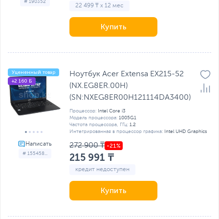
# 190352
22 499 ₸ x 12 мес
Купить
Уцененный товар
Ноутбук Acer Extensa EX215-52
+2 160 Б
(NX.EG8ER.00H)
(SN:NXEG8ER00H121114DA3400)
Процессор:
Intel Core i3
Модель процессора:
1005G1
Частота процессора, ГГц:
1.2
Интегрированная в процессор графика:
Intel UHD Graphics
272 900 ₸
# 155458...
215 991 ₸
кредит недоступен
Купить