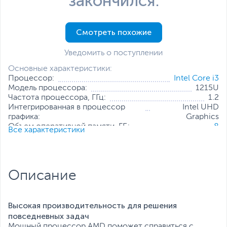
закончился.
Смотреть похожие
Уведомить о поступлении
Основные характеристики:
Процессор:
Intel Core i3
Модель процессора:
1215U
Частота процессора, ГГц:
1.2
Интегрированная в процессор
Intel UHD
графика:
Graphics
Объем оперативной памяти, ГБ:
8
Все характеристики
Количество слотов оперативной
2
памяти:
Твердотельный накопитель:
256 ГБ
Диагональ экрана, дюйм:
14
Описание
Разрешение экрана:
1920 x 1080
Операционная система:
Windows 11 Home (x64)
USB Type-C Power Delivery:
Нет
Высокая производительность для решения
Все характеристики
повседневных задач
Мощный процессор AMD поможет справиться с