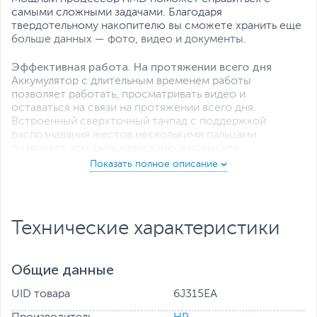
самыми сложными задачами. Благодаря
твердотельному накопителю вы сможете хранить еще
больше данных — фото, видео и документы.
Эффективная работа. На протяжении всего дня
Аккумулятор с длительным временем работы
позволяет работать, просматривать видео и
оставаться на связи на протяжении всего дня.
Встроенный сверхточный тачпад с поддержкой
распознавания жестов несколькими пальцами
позволяет ускорить навигацию и повысить
производительность.
Камера HP True Vision HD
Благодаря потрясающему качеству изображения даже
при плохом освещении видеочат будет максимально
Технические характеристики
приближен к живому общению.
Общие данные
UID товара
6J315EA