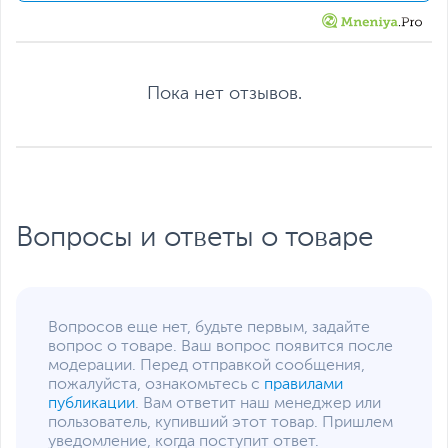
Разрешение экрана
1920 x 1080
Яркость экрана, кд/м2
250
Поверхность экрана
Матовая
Пока нет отзывов.
Питание
Тип аккумулятора
Литий-ионный (Li-Ion),
Несъемный
Емкость аккумулятора
41 Втч
Адаптер питания
19.5 В, 45 Вт
Вопросы и ответы о товаре
Интерфейсы
Разъемы
HDMI
,
картридер
,
вход
микрофонный/выход для
наушников
Вопросов еще нет, будьте первым, задайте
(комбинированный)
вопрос о товаре. Ваш вопрос появится после
модерации. Перед отправкой сообщения,
Количество разъемов
2
пожалуйста, ознакомьтесь с
правилами
USB 3.0/ USB 3.2 Gen
публикации
. Вам ответит наш менеджер или
1
пользователь, купивший этот товар. Пришлем
Количество разъемов
1
уведомление, когда поступит ответ.