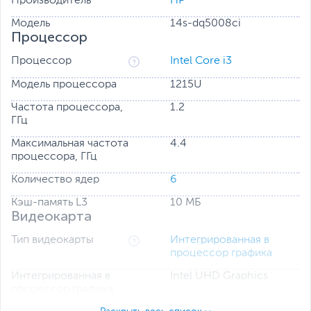
Производитель
HP
Модель
14s-dq5008ci
Процессор
Процессор
Intel Core i3
Модель процессора
1215U
Частота процессора,
1.2
ГГц
Максимальная частота
4.4
процессора, ГГц
Количество ядер
6
Кэш-память L3
10 МБ
Видеокарта
Тип видеокарты
Интегрированная в
процессор графика
Интегрированная в
Intel UHD Graphics
процессор графика
Оперативная память