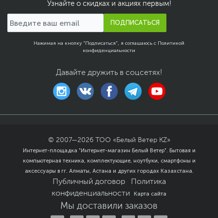
встроенными
Узнайте о скидках и акциях первым!
двунаправленными
цифровыми
ПОДПИСАТЬСЯ
микрофонами
Операционная система
Нажимая на кнопку "Подписаться", я соглашаюсь с
Политикой
конфиденциальности
Операционная
Windows 11 Home (x64)
система
Давайте дружить в соцсетях!
Размеры и вес
Размеры (Ш х В х Г)
32.4 x 22.5 x 1.9 см
Вес, кг
1.3
Размеры упаковки (Ш х В
45 х 30.5 х 7 см
х Г)
© 2007—
2026
ТОО «Белый Ветер KZ»
Вес с упаковкой
2 кг
Интернет-площадка "Интернет-магазин Белый Ветер". Бытовая и
Заводские данные
компьютерная техника, комплектующие, ноутбуки, смартфоны и
аксессуары в гг. Алматы, Астана и других городах Казахстана.
Срок гарантии (мес.)
12
Публичный договор
Политика
Ссылка на сайт
www.hp.ru
конфиденциальности
Карта сайта
производителя
Мы доставили заказов
Если вы заметили ошибку или неточность в описании товара,