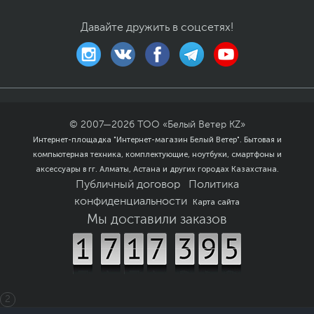
Особенности корпуса
Защита по четырем
углам
Давайте дружить в соцсетях!
Цвет, используемый в
Синий
,
Черный
оформлении
Дополнительно
Высокая яркость
дисплея
Сертификация IP53
Длительное время
© 2007—
2026
ТОО «Белый Ветер KZ»
автономной работы
Интернет-площадка "Интернет-магазин Белый Ветер". Бытовая и
Раскрытие дисплея на
компьютерная техника, комплектующие, ноутбуки, смартфоны и
180°
аксессуары в гг. Алматы, Астана и других городах Казахстана.
Прошел испытания на
Публичный договор
Политика
соответствие
требованиям военного
конфиденциальности
Карта сайта
стандарта
Мы доставили заказов
Операционная система
Операционная
Windows 11 Home (x64)
система
SL
Размеры и вес
2
Размеры (Ш х В х Г)
35.1 х 24.5 х 2.8 см