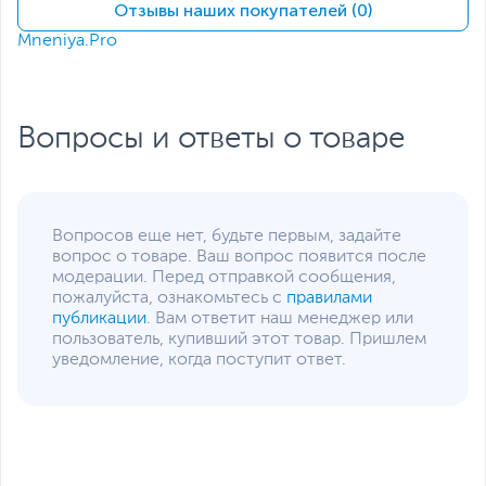
Жесткий диск
HDD нет
Отзывы наших покупателей (0)
Экран
Mneniya.Pro
Диагональ экрана,
14
дюйм
Разрешение экрана
1920 x 1080
Вопросы и ответы о товаре
Яркость экрана, кд/м2
450
Поверхность экрана
Глянцевая
Питание
Вопросов еще нет, будьте первым, задайте
Тип аккумулятора
Литий-ионный (Li-Ion),
вопрос о товаре. Ваш вопрос появится после
Несъемный
модерации. Перед отправкой сообщения,
пожалуйста, ознакомьтесь с
правилами
Емкость аккумулятора
48 Втч
публикации
. Вам ответит наш менеджер или
Более яркий дисплей для работы вне помещений
пользователь, купивший этот товар. Пришлем
Адаптер питания
19 В, 45 Вт
14-дюймовый дисплей с разрешением FHD (1920 x
уведомление, когда поступит ответ.
Интерфейсы
1080) имеет яркость 450 нит, поэтому вы можете
наслаждаться более ярким и четким изображением
Разъемы
HDMI
,
Thunderbolt 4
,
при использовании ноутбука на вне помещений.
картридер
,
вход
микрофонный/выход для
Неограниченные возможности подключения
наушников
Благодаря полнофункциональному порту USB Type-C,