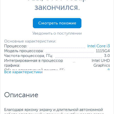
закончился.
Смотреть похожие
Уведомить о поступлении
Основные характеристики:
Процессор:
Intel Core i3
Модель процессора:
1115G4
Частота процессора, ГГц:
3.0
Интегрированная в процессор
Intel UHD
графика:
Graphics
Объем оперативной памяти, ГБ:
8
Все характеристики
Конфигурация оперативной памяти:
1 х 8 ГБ
Количество слотов оперативной
2
памяти:
Твердотельный накопитель:
256 ГБ
Описание
Диагональ экрана, дюйм:
14
Разрешение экрана:
1920 x 1080
Операционная система:
Windows 11 Home (x64) SL
Благодаря яркому экрану и длительной автономной
Все характеристики