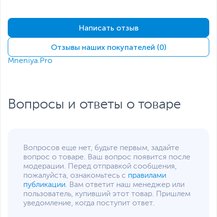
видеокарты
Вертикальная
Максимальная длина
200
Написать отзыв
блока питания, мм
Расположение блока
Нижнее
Отзывы наших покупателей (0)
питания
Mneniya.Pro
Установленное
3 x 120 мм ARGB на
охлаждение
боковой панели
(вентилятор с
Плата управления вентиляторами поддерживает 5 ARGB PWM-
обратными лопастями)
вентиляторов, предлагает 18 режимов подсветки, управляемых
Вопросы и ответы о товаре
1 x 120 мм ARGB на
через кнопку LED, и обеспечивает стабильность питания через
задней панели
SATA с удобной организацией кабелей.
Поддерживаемые
120 мм, 140 мм
диаметры вентиляторов
Вопросов еще нет, будьте первым, задайте
Поддержка установки
3 x 120 мм или 2 x 140
вопрос о товаре. Ваш вопрос появится после
вентиляторов
мм на верхней панели
модерации. Перед отправкой сообщения,
1 x 120 мм на задней
пожалуйста, ознакомьтесь с
правилами
панели
публикации
. Вам ответит наш менеджер или
3 x 120 мм на нижней
пользователь, купивший этот товар. Пришлем
панели (над кожухом
уведомление, когда поступит ответ.
блока питания)