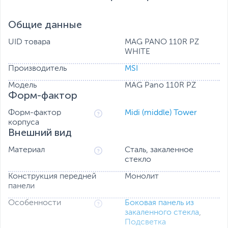
Общие данные
UID товара
MAG PANO 110R PZ
WHITE
Производитель
MSI
MAG PANO 110R
Корпус
превратит вашу сборку в
Модель
MAG Pano 110R PZ
произведение искусства благодаря панели,
Форм-фактор
обеспечивающей панорамный обзор в 270 градусов и
позволяющей продемонстрировать всю красоту
Форм-фактор
Midi (middle) Tower
подсветки.
корпуса
Внешний вид
ОПТИМИЗИРОВАННАЯ ВЕНТИЛЯЦИЯ
Увеличение количества вентиляционных отверстий на
Материал
Сталь, закаленное
боковых и передней панелях корпуса для улучшения
стекло
общего рассеивания тепла.
Конструкция передней
Монолит
панели
Особенности
Боковая панель из
закаленного стекла
,
Подсветка