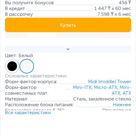
Вы получите бонусов
456 ₸
В кредит
1 447 ₸ x 60 мес
В рассрочку
7 598 ₸ x 6 мес
Купить
Цвет: Белый
Основные характеристики:
Форм-фактор корпуса:
Midi (middle) Tower
Форм-фактор
Mini-ITX
,
Micro-ATX
,
Mini-
совместимых плат:
ATX
,
ATX
Материал:
Сталь, закаленное стекло
Расположение блока питания:
Нижнее
Количество отсеков 5.25":
Отсутствует
Все характеристики
Количество внутренних отсеков 2.5":
2
Количество внутренних отсеков 3.5":
3
Максимальная длина видеокарты, мм:
400
Максимальная высота процессорного
160