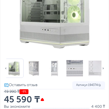
Артикул
194374
49 990 ₸
-9%
45 590 ₸
Вы экономите
4 400 ₸