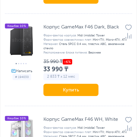
Кешбэк 10%
Корпус GameMax F46 Dark, Black
Форм-фактор корпуса:
Midi (middle) Tower
Форм-фактор совместимых плат:
Mini-ITX; Micro-ATX; ATX
Материал:
Сталь SPCC 0.4 мм, пластик ABC, закаленное
стекло
Расположение блока питания:
Верхнее
35 990 ₸
33 990 ₸
2 833 ₸ x 12 мес
# 194030
Купить
Кешбэк 10%
Корпус GameMax F46 WH, White
Форм-фактор корпуса:
Midi (middle) Tower
Форм-фактор совместимых плат:
Mini-ITX; Micro-ATX; ATX
Материал:
Сталь SPCC 0.4 мм, пластик ABC, закаленное