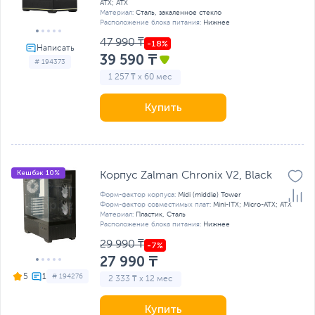
ATX; ATX
Материал:
Сталь, закаленное стекло
Расположение блока питания:
Нижнее
47 990 ₸
39 590 ₸
# 194373
1 257 ₸ x 60 мес
Купить
Кешбэк 10%
Корпус Zalman Chronix V2, Black
Форм-фактор корпуса:
Midi (middle) Tower
Форм-фактор совместимых плат:
Mini-ITX; Micro-ATX; ATX
Материал:
Пластик, Сталь
Расположение блока питания:
Нижнее
29 990 ₸
27 990 ₸
5
# 194276
2 333 ₸ x 12 мес
Купить