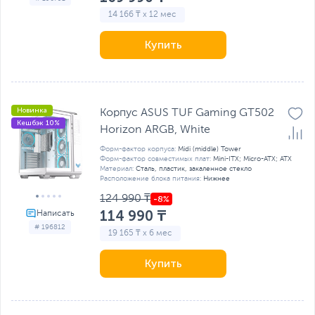
14 166 ₸ x 12 мес
Купить
Новинка
Корпус ASUS TUF Gaming GT502
Кешбэк 10%
Horizon ARGB, White
Форм-фактор корпуса:
Midi (middle) Tower
Форм-фактор совместимых плат:
Mini-ITX; Micro-ATX; ATX
Материал:
Сталь, пластик, закаленное стекло
Расположение блока питания:
Нижнее
124 990 ₸
114 990 ₸
# 196812
19 165 ₸ x 6 мес
Купить