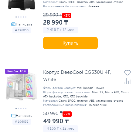
Материал:
Сталь SPCC, пластик ABS, закаленное стекло
Расположение блока питания:
Нижнее
29 990 ₸
28 990 ₸
2 416 ₸ x 12 мес
# 196050
Купить
Кешбэк 10%
Корпус DeepCool CG530U 4F,
White
Форм-фактор корпуса:
Midi (middle) Tower
Форм-фактор совместимых плат:
Mini-ITX; Micro-ATX; Micro-
ATX backside; ATX; ATX backside
Материал:
Сталь SPCC, пластик ABS, закаленное стекло
Расположение блока питания:
По середине
50 990 ₸
49 990 ₸
# 196052
4 166 ₸ x 12 мес