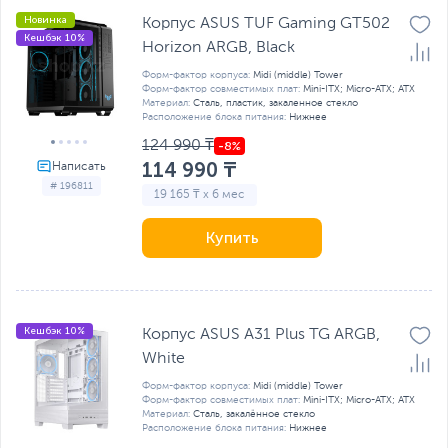
Новинка
Корпус ASUS TUF Gaming GT502
Кешбэк 10%
Horizon ARGB, Black
Форм-фактор корпуса:
Midi (middle) Tower
Форм-фактор совместимых плат:
Mini-ITX; Micro-ATX; ATX
Материал:
Сталь, пластик, закаленное стекло
Расположение блока питания:
Нижнее
124 990 ₸
114 990 ₸
# 196811
19 165 ₸ x 6 мес
Купить
Кешбэк 10%
Корпус ASUS A31 Plus TG ARGB,
White
Форм-фактор корпуса:
Midi (middle) Tower
Форм-фактор совместимых плат:
Mini-ITX; Micro-ATX; ATX
Материал:
Сталь, закалённое стекло
Расположение блока питания:
Нижнее