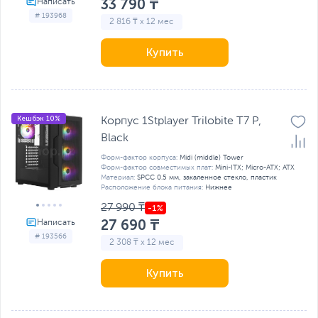
33 790 ₸
# 193968
2 816 ₸ x 12 мес
Купить
Кешбэк 10%
Корпус 1Stplayer Trilobite T7 P,
Black
Форм-фактор корпуса:
Midi (middle) Tower
Форм-фактор совместимых плат:
Mini-ITX; Micro-ATX; ATX
Материал:
SPCC 0.5 мм, закаленное стекло, пластик
Расположение блока питания:
Нижнее
27 990 ₸
27 690 ₸
# 193566
2 308 ₸ x 12 мес
Купить