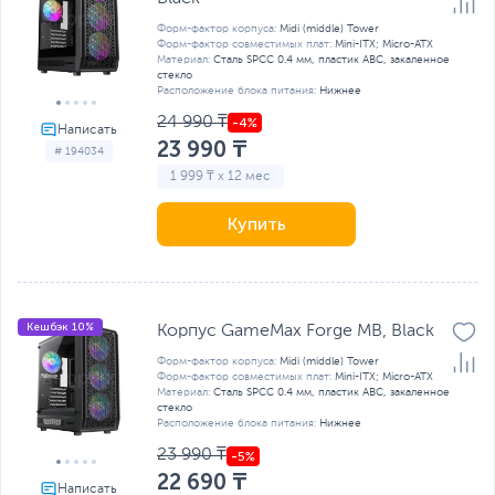
Форм-фактор корпуса:
Midi (middle) Tower
Форм-фактор совместимых плат:
Mini-ITX; Micro-ATX
Материал:
Сталь SPCC 0.4 мм, пластик ABC, закаленное
стекло
Расположение блока питания:
Нижнее
24 990 ₸
23 990 ₸
# 194034
1 999 ₸ x 12 мес
Купить
Кешбэк 10%
Корпус GameMax Forge MB, Black
Форм-фактор корпуса:
Midi (middle) Tower
Форм-фактор совместимых плат:
Mini-ITX; Micro-ATX
Материал:
Сталь SPCC 0.4 мм, пластик ABC, закаленное
стекло
Расположение блока питания:
Нижнее
23 990 ₸
22 690 ₸