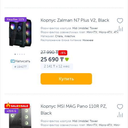
Кешбэк 10%
Корпус Zalman N7 Plus V2, Black
Форм-фактор корпуса:
Midi (middle) Tower
Форм-фактор совместимых плат:
Mini-ITX; Micro-ATX; ATX
Материал:
Сталь, пластик
Расположение блока питания:
Нижнее
27 990 ₸
25 690 ₸
2 141 ₸ x 12 мес
# 194277
Купить
Корпус MSI MAG Pano 110R PZ,
+396 Б
Black
Форм-фактор корпуса:
Midi (middle) Tower
Форм-фактор совместимых плат:
Mini-ITX; Micro-ATX; Mini-