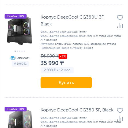
Кешбэк 10%
Корпус DeepCool CG380U 3F,
Black
Форм-фактор корпуса:
Mini Tower
Форм-фактор совместимых плат:
Mini-ITX; Micro-ATX; Micro-
ATX backside
Материал:
Сталь SPCC, пластик ABS, закаленное стекло
Расположение блока питания:
Нижнее
36 990 ₸
35 990 ₸
# 196051
2 999 ₸ x 12 мес
Купить
Кешбэк 10%
Корпус DeepCool CG380 3F, Black
Форм-фактор корпуса:
Mini Tower
Форм-фактор совместимых плат:
Mini-ITX; Micro-ATX; Micro-
ATX backside