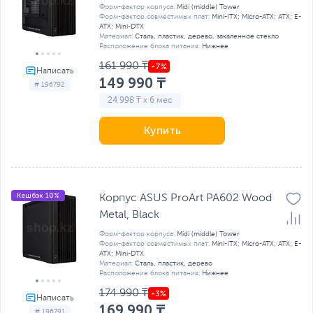
Форм-фактор корпуса:
Midi (middle) Tower
Форм-фактор совместимых плат:
Mini-ITX; Micro-ATX; ATX; E-
ATX; Mini-DTX
Материал:
Сталь, пластик, дерево, закаленное стекло
Расположение блока питания:
Нижнее
161 990 ₸
149 990 ₸
# 196792
24 998 ₸ x 6 мес
Купить
Кешбэк 10%
Корпус ASUS ProArt PA602 Wood
Metal, Black
Форм-фактор корпуса:
Midi (middle) Tower
Форм-фактор совместимых плат:
Mini-ITX; Micro-ATX; ATX; E-
ATX; Mini-DTX
Материал:
Сталь, пластик, дерево
Расположение блока питания:
Нижнее
174 990 ₸
169 990 ₸
# 196791