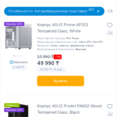
603
Особенности: Антивибрационные подставки
Сбро
Кешбэк 10%
Корпус ASUS Prime AP201
Tempered Glass, White
Форм-фактор корпуса:
Mini Tower
Форм-фактор совместимых плат:
Micro-ATX; Mini-ATX
Материал:
Сталь, пластик, закаленное стекло
Расположение блока питания:
Верхнее
53 990 ₸
49 990 ₸
# 196773
8 332 ₸ x 6 мес
Купить
Новинка
Корпус ASUS ProArt PA602 Wood
Кешбэк 10%
Tempered Glass, Black