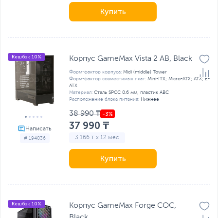
Купить
Кешбэк 10%
Корпус GameMax Vista 2 AB, Black
Форм-фактор корпуса:
Midi (middle) Tower
Форм-фактор совместимых плат:
Mini-ITX; Micro-ATX; ATX; E-
ATX
Материал:
Сталь SPCC 0.6 мм, пластик ABC
Расположение блока питания:
Нижнее
38 990 ₸
37 990 ₸
3 166 ₸ x 12 мес
# 194036
Купить
Кешбэк 10%
Корпус GameMax Forge COC,
Black