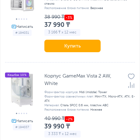
стекло
Расположение блока питания:
Верхнее
38 990 ₸
37 990 ₸
3 166 ₸ x 12 мес
# 194031
Купить
Кешбэк 10%
Корпус GameMax Vista 2 AW,
White
Форм-фактор корпуса:
Midi (middle) Tower
Форм-фактор совместимых плат:
Mini-ITX; Micro-ATX; ATX; E-
ATX
Материал:
Сталь SPCC 0.6 мм, пластик ABC
Расположение блока питания:
Нижнее
40 990 ₸
39 990 ₸
# 194037
3 333 ₸ x 12 мес