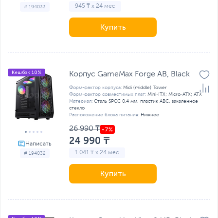
945 ₸ x 24 мес
# 194033
Купить
Кешбэк 10%
Корпус GameMax Forge AB, Black
Форм-фактор корпуса:
Midi (middle) Tower
Форм-фактор совместимых плат:
Mini-ITX; Micro-ATX; ATX
Материал:
Сталь SPCC 0.4 мм, пластик ABC, закаленное
стекло
Расположение блока питания:
Нижнее
26 990 ₸
24 990 ₸
1 041 ₸ x 24 мес
# 194032
Купить