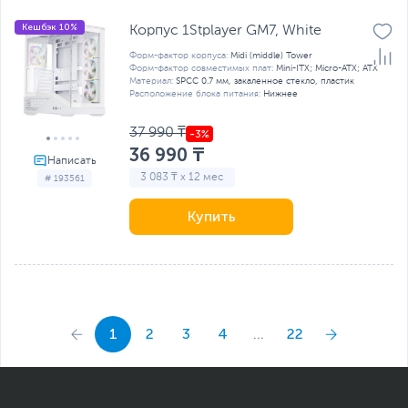
Кешбэк 10%
Корпус 1Stplayer GM7, White
Форм-фактор корпуса:
Midi (middle) Tower
Форм-фактор совместимых плат:
Mini-ITX; Micro-ATX; ATX
Материал:
SPCC 0.7 мм, закаленное стекло, пластик
Расположение блока питания:
Нижнее
37 990 ₸
36 990 ₸
3 083 ₸ x 12 мес
# 193561
Купить
1
2
3
4
...
22