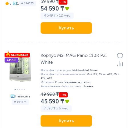
59 990 ₸
5
# 194375
54 590 ₸
4 549 ₸ x 12 мес
Купить
Корпус MSI MAG Pano 110R PZ,
+456 Б
White
Форм-фактор корпуса:
Midi (middle) Tower
Форм-фактор совместимых плат:
Mini-ITX; Micro-ATX; Mini-
ATX; ATX
Материал:
Сталь, закаленное стекло
Расположение блока питания:
Нижнее
49 990 ₸
45 590 ₸
# 194374
7 598 ₸ x 6 мес
Купить