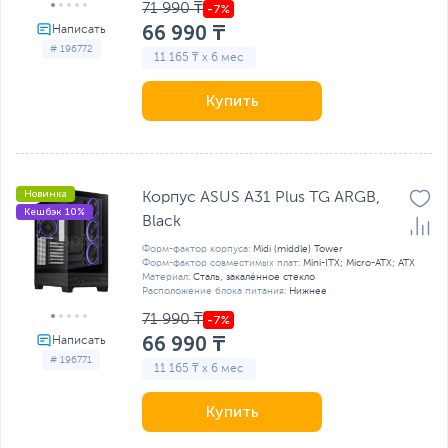
71 990 ₸
66 990 ₸
# 196772
11 165 ₸ x 6 мес
Купить
Новинка
Корпус ASUS A31 Plus TG ARGB,
Кешбэк 10%
Black
Форм-фактор корпуса:
Midi (middle) Tower
Форм-фактор совместимых плат:
Mini-ITX; Micro-ATX; ATX
Материал:
Сталь, закалённое стекло
Расположение блока питания:
Нижнее
71 990 ₸
66 990 ₸
# 196771
11 165 ₸ x 6 мес
Купить