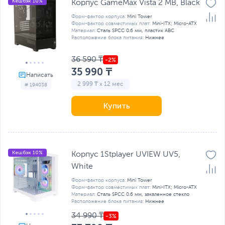
Кешбэк 10%
Корпус GameMax Vista 2 MB, Black
Форм-фактор корпуса:
Mini Tower
Форм-фактор совместимых плат:
Mini-ITX; Micro-ATX
Материал:
Сталь SPCC 0.6 мм, пластик ABC
Расположение блока питания:
Нижнее
36 590 ₸
35 990 ₸
2 999 ₸ x 12 мес
# 194038
Купить
Кешбэк 10%
Корпус 1Stplayer UVIEW UV5,
White
Форм-фактор корпуса:
Mini Tower
Форм-фактор совместимых плат:
Mini-ITX; Micro-ATX
Материал:
Сталь SPCC 0.6 мм, закаленное стекло
Расположение блока питания:
Нижнее
34 990 ₸