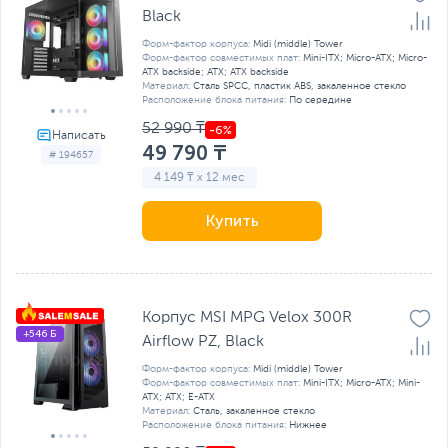
Black
Форм-фактор корпуса:
Midi (middle) Tower
Форм-фактор совместимых плат:
Mini-ITX; Micro-ATX; Micro-
ATX backside; ATX; ATX backside
Материал:
Сталь SPCC, пластик ABS, закаленное стекло
Расположение блока питания:
По середине
52 990 ₸
49 790 ₸
# 194657
4 149 ₸ x 12 мес
Купить
Корпус MSI MPG Velox 300R
+546 Б
Airflow PZ, Black
Форм-фактор корпуса:
Midi (middle) Tower
Форм-фактор совместимых плат:
Mini-ITX; Micro-ATX; Mini-
ATX; ATX; E-ATX
Материал:
Сталь, закаленное стекло
Расположение блока питания:
Нижнее