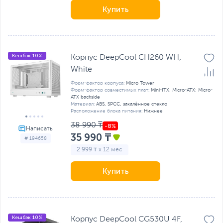
Купить
Кешбэк 10%
Корпус DeepCool CH260 WH,
White
Форм-фактор корпуса:
Micro Tower
Форм-фактор совместимых плат:
Mini-ITX; Micro-ATX; Micro-
ATX backside
Материал:
ABS, SPCC, закалённое стекло
Расположение блока питания:
Нижнее
38 990 ₸
35 990 ₸
# 194658
2 999 ₸ x 12 мес
Купить
Кешбэк 10%
Корпус DeepCool CG530U 4F,