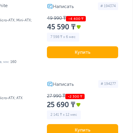
hite
# 194374
49 990 ₸
Micro-ATX; Mini-ATX;
45 590 ₸
7 598 ₸ x 6 мес
Купить
, мм:
160
# 194277
27 990 ₸
Micro-ATX; ATX
25 690 ₸
2 141 ₸ x 12 мес
Купить