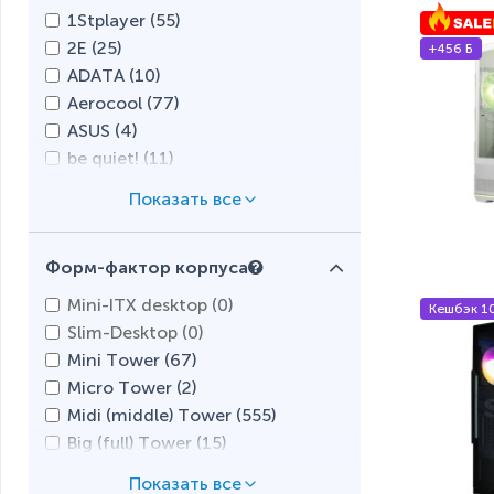
1Stplayer (
55
)
2E (
25
)
+456 Б
ADATA (
10
)
Aerocool (
77
)
ASUS (
4
)
be quiet! (
11
)
Chieftec (
0
)
Cooler Master (
5
)
Corsair (
15
)
Форм-фактор корпуса
Cougar (
58
)
DeepCool (
38
)
Mini-ITX desktop (
0
)
Кешбэк 1
Delux (
0
)
Slim-Desktop (
0
)
FSP (
7
)
Mini Tower (
67
)
GameMax (
56
)
Micro Tower (
2
)
GamerStorm (
0
)
Midi (middle) Tower (
555
)
Gigabyte (
5
)
Big (full) Tower (
15
)
Golden Field (
0
)
Ultra Tower (
5
)
HAVN (
0
)