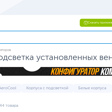
Скачать прилож
ляторов
одсветка установленных ве
AeroCool
Корпуса с подсветкой
Белые корпуса
Cooler Master
Корпуса DeepCool
Корпуса Thermal
44 товара
аквариумы
Корпуса для Micro-ATX