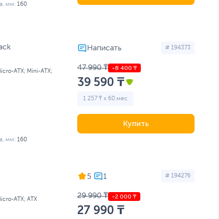
, мм:
160
ack
# 194373
47 990 ₸
Micro-ATX; Mini-ATX;
39 590 ₸
1 257 ₸ x 60 мес
Купить
, мм:
160
5
# 194276
29 990 ₸
Micro-ATX; ATX
27 990 ₸