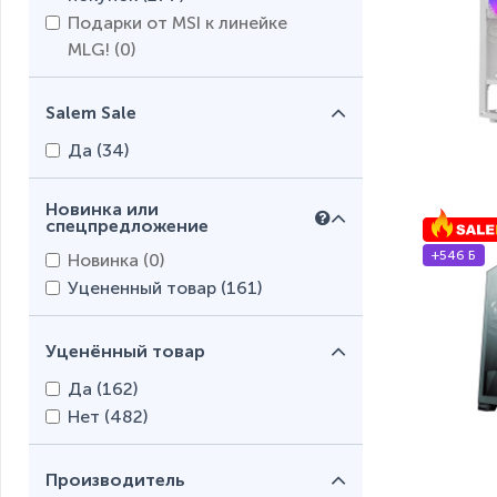
Подарки от MSI к линейке
MLG! (
0
)
Salem Sale
Да (
34
)
Новинка или
спецпредложение
+546 Б
Новинка (
0
)
Уцененный товар (
161
)
Уценённый товар
Да (
162
)
Нет (
482
)
Производитель