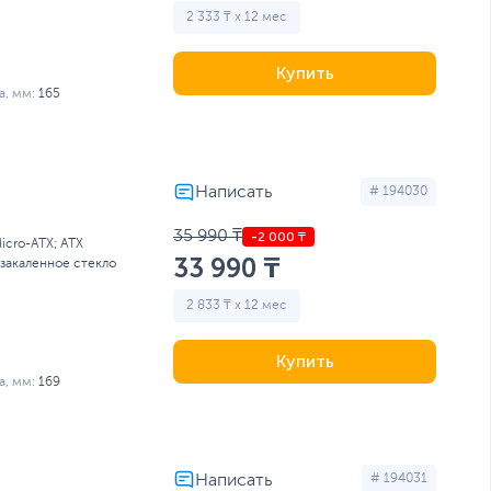
2 333 ₸ x 12 мес
Купить
, мм:
165
# 194030
35 990 ₸
Micro-ATX; ATX
33 990 ₸
 закаленное стекло
2 833 ₸ x 12 мес
Купить
, мм:
169
# 194031