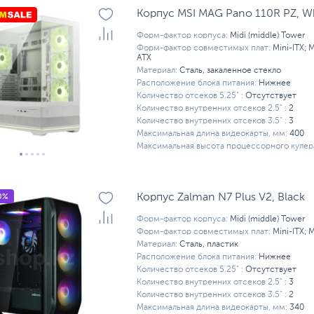
Корпус MSI MAG Pano 110R PZ, W
Форм-фактор корпуса:
Midi (middle) Tower
Форм-фактор совместимых плат:
Mini-ITX; 
ATX
Материал:
Сталь, закаленное стекло
Расположение блока питания:
Нижнее
Количество отсеков 5.25" :
Отсутствует
Количество внутренних отсеков 2.5" :
2
Количество внутренних отсеков 3.5" :
3
Максимальная длина видеокарты, мм:
400
Максимальная высота процессорного кулера
0%
Корпус Zalman N7 Plus V2, Black
Форм-фактор корпуса:
Midi (middle) Tower
Форм-фактор совместимых плат:
Mini-ITX; 
Материал:
Сталь, пластик
Расположение блока питания:
Нижнее
Количество отсеков 5.25" :
Отсутствует
Количество внутренних отсеков 2.5" :
3
Количество внутренних отсеков 3.5" :
2
Максимальная длина видеокарты, мм:
340