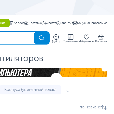
ение
Адреса
Доставка
Оплата
Гарантия
Бонусная программа
0
Войти
Сравнение
Избранное
Корзина
нтиляторов
Корпуса (уцененный товар)
take
Корпуса Zalman
по новизне