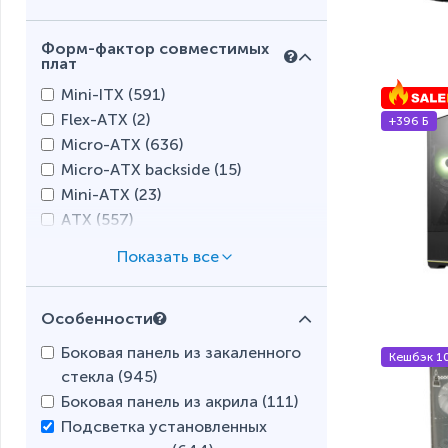
Корпус-стол (
0
)
HuntKey (
18
)
Lian Li (
23
)
Форм-фактор совместимых
плат
MSI (
40
)
Mini-ITX (
591
)
NZXT (
12
)
Flex-ATX (
2
)
Razer (
0
)
+396 Б
Micro-ATX (
636
)
Sharkoon (
28
)
Micro-ATX backside (
15
)
Thermaltake (
52
)
Mini-ATX (
23
)
ThunderX3 (
3
)
ATX (
557
)
Wintek (
35
)
ATX backside (
11
)
X-Game (
13
)
XL-ATX (
2
)
XG (
0
)
E-ATX (
158
)
Zalman (
53
)
Особенности
SSI-EEB (
1
)
SSI CEB (
0
)
Боковая панель из закаленного
Кешбэк 1
Mini-DTX (
0
)
стекла (
945
)
CEB (
31
)
Боковая панель из акрила (
111
)
EEB (
4
)
Подсветка установленных