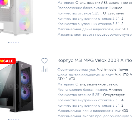
Материал:
Сталь, пластик ABS, закаленное с
Расположение блока питания:
Нижнее
Количество отсеков 5.25" :
Отсутствует
Количество внутренних отсеков 2.5" :
1
Количество внутренних отсеков 3.5" :
2
Максимальная длина видеокарты, мм:
310
Максимальная высота процессорного кулера
Корпус MSI MPG Velox 300R Airflo
Форм-фактор корпуса:
Midi (middle) Tower
Форм-фактор совместимых плат:
Mini-ITX; 
ATX; E-ATX
Материал:
Сталь, закаленное стекло
Расположение блока питания:
Нижнее
Количество отсеков 5.25" :
Отсутствует
Количество внутренних отсеков 2.5" :
4
Количество внутренних отсеков 3.5" :
2
Максимальная длина видеокарты, мм:
400
Максимальная высота процессорного кулера