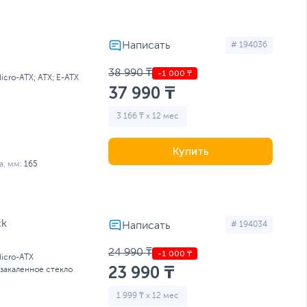
# 194036
38 990 ₸
Micro-ATX; ATX; E-ATX
37 990 ₸
3 166 ₸ x 12 мес
Купить
, мм:
165
ck
# 194034
24 990 ₸
Micro-ATX
23 990 ₸
 закаленное стекло
1 999 ₸ x 12 мес