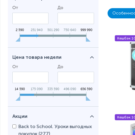
От
До
Особеннос
2 590
251 940
501 290
750 640
999 990
Кешбэк 1
Цена товара недели
От
До
14 590
175 090
335 590
496 090
656 590
Акции
Кешбэк 1
Back to School. Уроки выгодных
покупок (
277
)