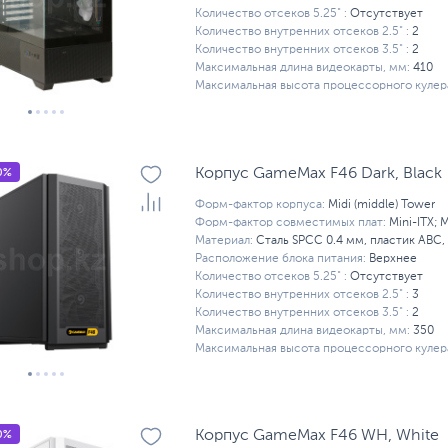
Количество отсеков 5.25" :
Отсутствует
Количество внутренних отсеков 2.5" :
2
Количество внутренних отсеков 3.5" :
2
Максимальная длина видеокарты, мм:
410
Максимальная высота процессорного кулера
0%
Корпус GameMax F46 Dark, Black
Форм-фактор корпуса:
Midi (middle) Tower
Форм-фактор совместимых плат:
Mini-ITX; 
Материал:
Сталь SPCC 0.4 мм, пластик ABC,
Расположение блока питания:
Верхнее
Количество отсеков 5.25" :
Отсутствует
Количество внутренних отсеков 2.5" :
3
Количество внутренних отсеков 3.5" :
2
Максимальная длина видеокарты, мм:
350
Максимальная высота процессорного кулера
0%
Корпус GameMax F46 WH, White