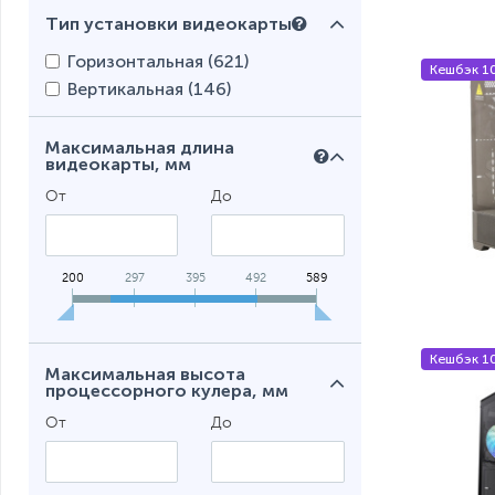
Тип установки видеокарты
10 (
0
)
Горизонтальная (
621
)
Кешбэк 1
Вертикальная (
146
)
Максимальная длина
видеокарты, мм
От
До
200
297
395
492
589
Кешбэк 1
Максимальная высота
процессорного кулера, мм
От
До