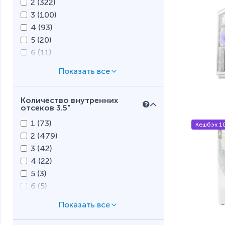
2 (
322
)
3 (
100
)
4 (
93
)
5 (
20
)
6 (
11
)
7 (
9
)
8 (
4
)
9 (
0
)
Количество внутренних
10 (
0
)
отсеков 3.5"
15 (
0
)
1 (
73
)
Кешбэк 1
2 (
479
)
3 (
42
)
4 (
22
)
5 (
3
)
6 (
5
)
7 (
2
)
8 (
0
)
9 (
0
)