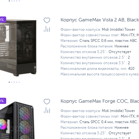
0%
Корпус GameMax Vista 2 AB, Black
Форм-фактор корпуса:
Midi (middle) Tower
Форм-фактор совместимых плат:
Mini-ITX; 
Материал:
Сталь SPCC 0.6 мм, пластик ABC
Расположение блока питания:
Нижнее
Количество отсеков 5.25" :
Отсутствует
Количество внутренних отсеков 2.5" :
2
Количество внутренних отсеков 3.5" :
2
Максимальная длина видеокарты, мм:
410
Максимальная высота процессорного кулера
0%
Корпус GameMax Forge COC, Bla
Форм-фактор корпуса:
Midi (middle) Tower
Форм-фактор совместимых плат:
Mini-ITX; 
Материал:
Сталь SPCC 0.4 мм, пластик ABC,
Расположение блока питания:
Нижнее
Количество отсеков 5.25" :
Отсутствует