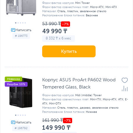
Форм-фактор корпуса:
Mini Tower
Форм-фактор совместимых плат:
Micro-ATX; Mini-ATX
Материал:
Сталь, пластик, закаленное стекло
Расположение блока питания:
Верхнее
53 990 ₸
49 990 ₸
# 196773
8 332 ₸ x 6 мес
Купить
Новинка
Корпус ASUS ProArt PA602 Wood
Кешбэк 10%
Tempered Glass, Black
Форм-фактор корпуса:
Midi (middle) Tower
Форм-фактор совместимых плат:
Mini-ITX; Micro-ATX; ATX; E-
ATX; Mini-DTX
Материал:
Сталь, пластик, дерево, закаленное стекло
Расположение блока питания:
Нижнее
161 990 ₸
149 990 ₸
# 196792