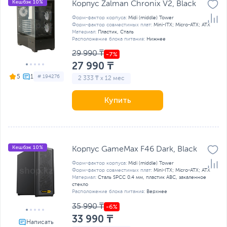
Кешбэк 10%
Корпус Zalman Chronix V2, Black
Форм-фактор корпуса:
Midi (middle) Tower
Форм-фактор совместимых плат:
Mini-ITX; Micro-ATX; ATX
Материал:
Пластик, Сталь
Расположение блока питания:
Нижнее
29 990 ₸
27 990 ₸
5
# 194276
2 333 ₸ x 12 мес
Купить
Кешбэк 10%
Корпус GameMax F46 Dark, Black
Форм-фактор корпуса:
Midi (middle) Tower
Форм-фактор совместимых плат:
Mini-ITX; Micro-ATX; ATX
Материал:
Сталь SPCC 0.4 мм, пластик ABC, закаленное
стекло
Расположение блока питания:
Верхнее
35 990 ₸
33 990 ₸