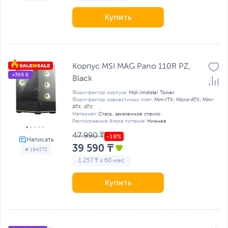
Купить
Корпус MSI MAG Pano 110R PZ,
+396 Б
Black
Форм-фактор корпуса:
Midi (middle) Tower
Форм-фактор совместимых плат:
Mini-ITX; Micro-ATX; Mini-
ATX; ATX
Материал:
Сталь, закаленное стекло
Расположение блока питания:
Нижнее
47 990 ₸
39 590 ₸
# 194373
1 257 ₸ x 60 мес
Купить