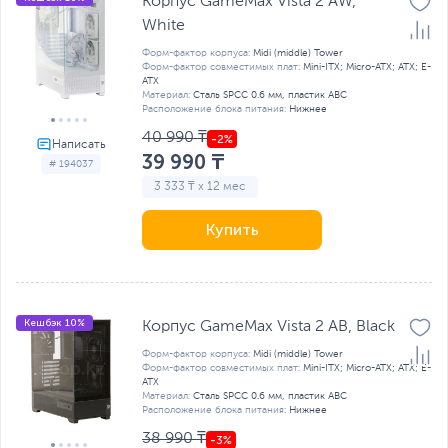
Корпус GameMax Vista 2 AW,
White
Форм-фактор корпуса:
Midi (middle) Tower
Форм-фактор совместимых плат:
Mini-ITX; Micro-ATX; ATX; E-
ATX
Материал:
Сталь SPCC 0.6 мм, пластик ABC
Расположение блока питания:
Нижнее
40 990 ₸
39 990 ₸
# 194037
3 333 ₸ x 12 мес
Купить
Кешбэк 10%
Корпус GameMax Vista 2 AB, Black
Форм-фактор корпуса:
Midi (middle) Tower
Форм-фактор совместимых плат:
Mini-ITX; Micro-ATX; ATX; E-
ATX
Материал:
Сталь SPCC 0.6 мм, пластик ABC
Расположение блока питания:
Нижнее
38 990 ₸