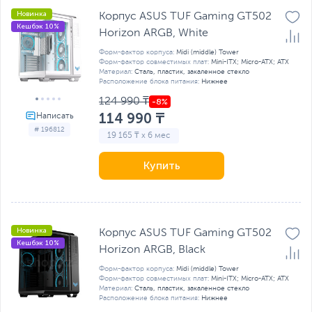
Новинка
Корпус ASUS TUF Gaming GT502
Кешбэк 10%
Horizon ARGB, White
Форм-фактор корпуса:
Midi (middle) Tower
Форм-фактор совместимых плат:
Mini-ITX; Micro-ATX; ATX
Материал:
Сталь, пластик, закаленное стекло
Расположение блока питания:
Нижнее
124 990 ₸
114 990 ₸
# 196812
19 165 ₸ x 6 мес
Купить
Новинка
Корпус ASUS TUF Gaming GT502
Кешбэк 10%
Horizon ARGB, Black
Форм-фактор корпуса:
Midi (middle) Tower
Форм-фактор совместимых плат:
Mini-ITX; Micro-ATX; ATX
Материал:
Сталь, пластик, закаленное стекло
Расположение блока питания:
Нижнее