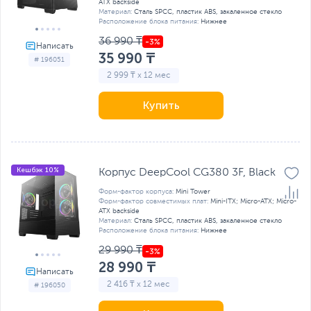
ATX backside
Материал:
Сталь SPCC, пластик ABS, закаленное стекло
Расположение блока питания:
Нижнее
36 990 ₸
35 990 ₸
# 196051
2 999 ₸ x 12 мес
Купить
Кешбэк 10%
Корпус DeepCool CG380 3F, Black
Форм-фактор корпуса:
Mini Tower
Форм-фактор совместимых плат:
Mini-ITX; Micro-ATX; Micro-
ATX backside
Материал:
Сталь SPCC, пластик ABS, закаленное стекло
Расположение блока питания:
Нижнее
29 990 ₸
28 990 ₸
2 416 ₸ x 12 мес
# 196050