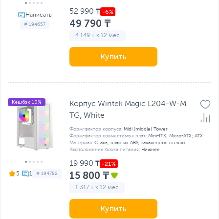
52 990 ₸
49 790 ₸
# 194657
4 149 ₸ x 12 мес
Купить
Кешбэк 10%
Корпус Wintek Magic L204-W-M
TG, White
Форм-фактор корпуса:
Midi (middle) Tower
Форм-фактор совместимых плат:
Mini-ITX; Micro-ATX; ATX
Материал:
Сталь, пластик ABS, закаленное стекло
Расположение блока питания:
Нижнее
19 990 ₸
15 800 ₸
5
# 194782
1 317 ₸ x 12 мес
Купить