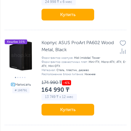
24 998 ₸ x 6 мес
Купить
Кешбэк 10%
Корпус ASUS ProArt PA602 Wood
Metal, Black
Форм-фактор корпуса:
Midi (middle) Tower
Форм-фактор совместимых плат:
Mini-ITX; Micro-ATX; ATX; E-
ATX; Mini-DTX
Материал:
Сталь, пластик, дерево
Расположение блока питания:
Нижнее
174 990 ₸
164 990 ₸
# 196791
13 749 ₸ x 12 мес
Купить