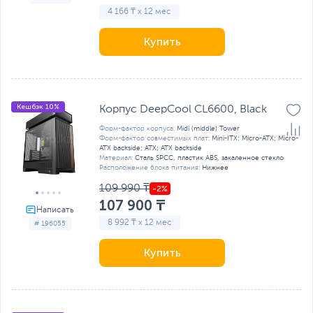
4 166 ₸ x 12 мес
Купить
Кешбэк 10%
Корпус DeepCool CL6600, Black
Форм-фактор корпуса:
Midi (middle) Tower
Форм-фактор совместимых плат:
Mini-ITX; Micro-ATX; Micro-
ATX backside; ATX; ATX backside
Материал:
Сталь SPCC, пластик ABS, закаленное стекло
Расположение блока питания:
Нижнее
109 990 ₸
107 900 ₸
8 992 ₸ x 12 мес
# 196055
Купить