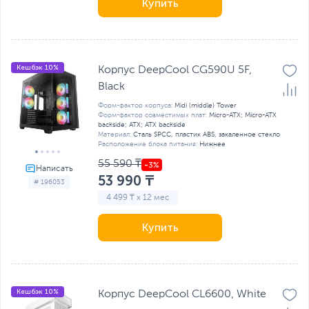
Купить
Кешбэк 10%
Корпус DeepCool CG590U 5F,
Black
Форм-фактор корпуса:
Midi (middle) Tower
Форм-фактор совместимых плат:
Micro-ATX; Micro-ATX
backside; ATX; ATX backside
Материал:
Сталь SPCC, пластик ABS, закаленное стекло
Расположение блока питания:
Нижнее
55 590 ₸
53 990 ₸
# 196053
4 499 ₸ x 12 мес
Купить
Кешбэк 10%
Корпус DeepCool CL6600, White