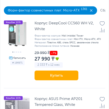
1361
Форм-фактор совместимых плат: Micro-ATX
Сбро
Кешбэк 10%
Корпус DeepCool CC560 WH V2,
White
Форм-фактор корпуса:
Midi (middle) Tower
Форм-фактор совместимых плат:
Mini-ITX; Micro-ATX; ATX
Материал:
Пластик ABS, сталь SPCC, закаленное стекло
Расположение блока питания:
Нижнее
29 990 ₸
27 990 ₸
# 196971
2 333 ₸ x 12 мес
Купить
Кешбэк 10%
Корпус ASUS Prime AP201
Tempered Glass, White