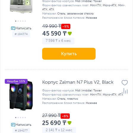
Форм-фактор корпуса:
Midi (middle) Tower
Форм-фактор совместимых плат:
Mini-ITX; Micro-ATX; Mini-
ATX; ATX
Материал:
Сталь, закаленное стекло
Расположение блока питания:
Нижнее
49 990 ₸
45 590 ₸
# 194374
7 598 ₸ x 6 мес
Купить
Кешбэк 10%
Корпус Zalman N7 Plus V2, Black
Форм-фактор корпуса:
Midi (middle) Tower
Форм-фактор совместимых плат:
Mini-ITX; Micro-ATX; ATX
Материал:
Сталь, пластик
Расположение блока питания:
Нижнее
27 990 ₸
25 690 ₸
2 141 ₸ x 12 мес
# 194277