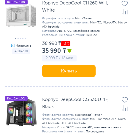
Кешбэк 10%
Корпус DeepCool CH260 WH,
White
Форм-фактор корпуса:
Micro Tower
Форм-фактор совместимых плат:
Mini-ITX; Micro-ATX; Micro-
ATX backside
Материал:
ABS, SPCC, закалённое стекло
Расположение блока питания:
Нижнее
38 990 ₸
35 990 ₸
# 194658
2 999 ₸ x 12 мес
Купить
Кешбэк 10%
Корпус DeepCool CG530U 4F,
Black
Форм-фактор корпуса:
Midi (middle) Tower
Форм-фактор совместимых плат:
Mini-ITX; Micro-ATX; Micro-
ATX backside; ATX; ATX backside
Материал:
Сталь SPCC, пластик ABS, закаленное стекло
Расположение блока питания:
По середине