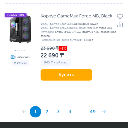
Кешбэк 10%
Корпус GameMax Forge MB, Black
Форм-фактор корпуса:
Midi (middle) Tower
Форм-фактор совместимых плат:
Mini-ITX; Micro-ATX
Материал:
Сталь SPCC 0.4 мм, пластик ABC, закаленное
стекло
Расположение блока питания:
Нижнее
23 990 ₸
22 690 ₸
945 ₸ x 24 мес
# 194033
Купить
1
2
3
4
...
49