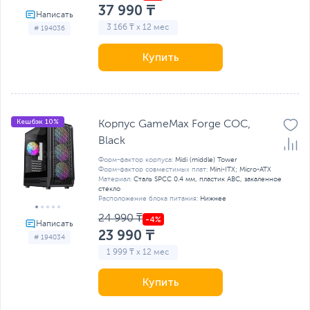
37 990 ₸
3 166 ₸ x 12 мес
# 194036
Купить
Кешбэк 10%
Корпус GameMax Forge COC,
Black
Форм-фактор корпуса:
Midi (middle) Tower
Форм-фактор совместимых плат:
Mini-ITX; Micro-ATX
Материал:
Сталь SPCC 0.4 мм, пластик ABC, закаленное
стекло
Расположение блока питания:
Нижнее
24 990 ₸
23 990 ₸
# 194034
1 999 ₸ x 12 мес
Купить