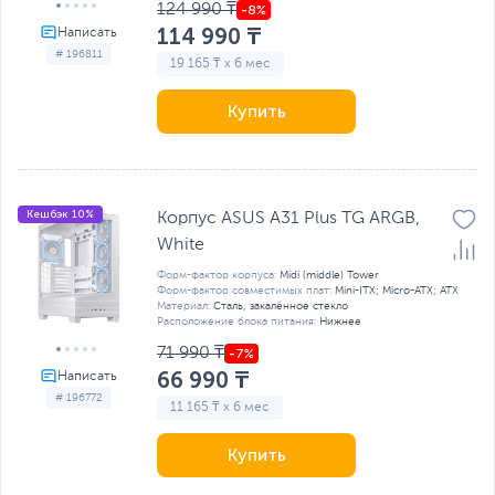
124 990 ₸
114 990 ₸
# 196811
19 165 ₸ x 6 мес
Купить
Кешбэк 10%
Корпус ASUS A31 Plus TG ARGB,
White
Форм-фактор корпуса:
Midi (middle) Tower
Форм-фактор совместимых плат:
Mini-ITX; Micro-ATX; ATX
Материал:
Сталь, закалённое стекло
Расположение блока питания:
Нижнее
71 990 ₸
66 990 ₸
# 196772
11 165 ₸ x 6 мес
Купить