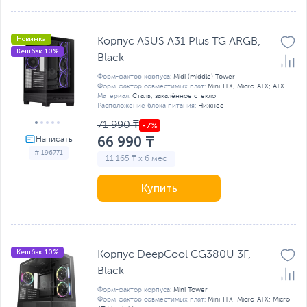
Новинка
Корпус ASUS A31 Plus TG ARGB,
Кешбэк 10%
Black
Форм-фактор корпуса:
Midi (middle) Tower
Форм-фактор совместимых плат:
Mini-ITX; Micro-ATX; ATX
Материал:
Сталь, закалённое стекло
Расположение блока питания:
Нижнее
71 990 ₸
66 990 ₸
# 196771
11 165 ₸ x 6 мес
Купить
Кешбэк 10%
Корпус DeepCool CG380U 3F,
Black
Форм-фактор корпуса:
Mini Tower
Форм-фактор совместимых плат:
Mini-ITX; Micro-ATX; Micro-