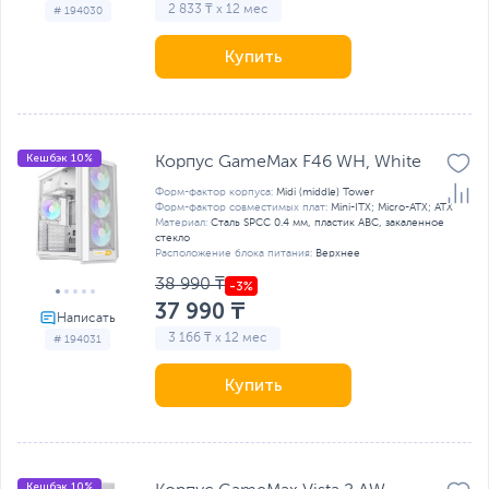
2 833 ₸ x 12 мес
# 194030
Купить
Кешбэк 10%
Корпус GameMax F46 WH, White
Форм-фактор корпуса:
Midi (middle) Tower
Форм-фактор совместимых плат:
Mini-ITX; Micro-ATX; ATX
Материал:
Сталь SPCC 0.4 мм, пластик ABC, закаленное
стекло
Расположение блока питания:
Верхнее
38 990 ₸
37 990 ₸
3 166 ₸ x 12 мес
# 194031
Купить
Кешбэк 10%