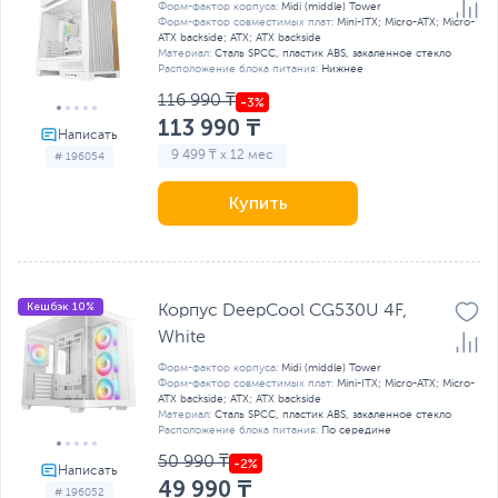
Форм-фактор корпуса:
Midi (middle) Tower
Форм-фактор совместимых плат:
Mini-ITX; Micro-ATX; Micro-
ATX backside; ATX; ATX backside
Материал:
Сталь SPCC, пластик ABS, закаленное стекло
Расположение блока питания:
Нижнее
116 990 ₸
113 990 ₸
9 499 ₸ x 12 мес
# 196054
Купить
Кешбэк 10%
Корпус DeepCool CG530U 4F,
White
Форм-фактор корпуса:
Midi (middle) Tower
Форм-фактор совместимых плат:
Mini-ITX; Micro-ATX; Micro-
ATX backside; ATX; ATX backside
Материал:
Сталь SPCC, пластик ABS, закаленное стекло
Расположение блока питания:
По середине
50 990 ₸
49 990 ₸
# 196052