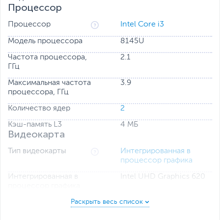
Процессор
Процессор
Intel Core i3
Модель процессора
8145U
Частота процессора,
2.1
ГГц
Максимальная частота
3.9
процессора, ГГц
Количество ядер
2
Кэш-память L3
4 МБ
Видеокарта
Тип видеокарты
Интегрированная в
процессор графика
Интегрированная в
Intel UHD Graphics 620
процессор графика
Оперативная память
Тип оперативной
DDR4