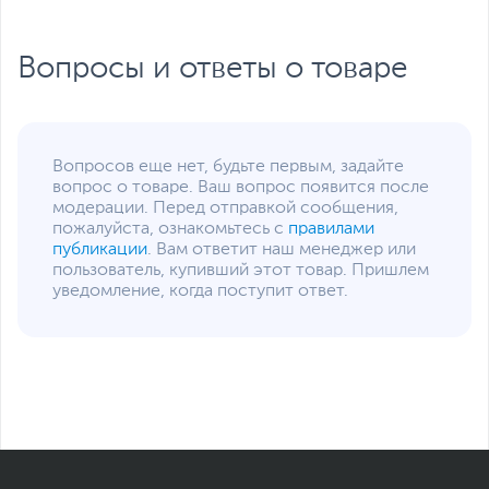
Разрешение экрана
1920 x 1080
Вопросы и ответы о товаре
Поверхность экрана
Глянцевая
Питание
Тип аккумулятора
Литий-ионный (Li-Ion),
Несъемный
Вопросов еще нет, будьте первым, задайте
Емкость аккумулятора
37.7 Втч
вопрос о товаре. Ваш вопрос появится после
модерации. Перед отправкой сообщения,
Время работы от
11
пожалуйста, ознакомьтесь с
правилами
аккумулятора, ч
публикации
. Вам ответит наш менеджер или
пользователь, купивший этот товар. Пришлем
Адаптер питания
19.5 В, 45 Вт
уведомление, когда поступит ответ.
Интерфейсы
Разъемы
HDMI
,
картридер
,
вход
микрофонный/выход для
наушников
(комбинированный)
Количество разъемов
2
USB 3.0/ USB 3.2 Gen
1