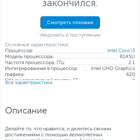
закончился.
Смотреть похожие
Уведомить о поступлении
Основные характеристики:
Процессор:
Intel Core i3
Модель процессора:
8145U
Частота процессора, ГГц:
2.1
Интегрированная в процессор
Intel UHD Graphics
графика:
620
Объем оперативной памяти, ГБ:
4
Все характеристики
Конфигурация оперативной
4 ГБ (распаяно на
памяти:
плате)
Количество слотов оперативной
Отсутствуют
памяти:
Описание
Твердотельный накопитель:
128 ГБ
Диагональ экрана, дюйм:
13.3
Разрешение экрана:
1920 x 1080
Операционная система:
Отсутствует
Делайте то, что нравится, и делитесь своими
достижениями с помощью великолепных
Все характеристики