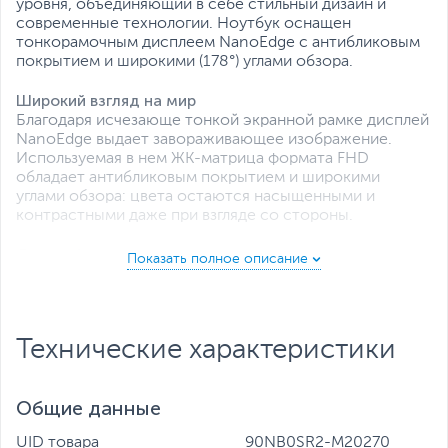
Все характеристики
уровня, объединяющий в себе стильный дизайн и
современные технологии. Ноутбук оснащен
тонкорамочным дисплеем NanoEdge с антибликовым
покрытием и широкими (178°) углами обзора.
Широкий взгляд на мир
Благодаря исчезающе тонкой экранной рамке дисплей
NanoEdge выдает завораживающее изображение.
Используемая в нем ЖК-матрица формата FHD
обладает антибликовым покрытием и широкими
углами обзора: цвета остаются насыщенными и
контрастными даже при взгляде со стороны.
Для мобильного стиля жизни
Ноутбук ASUS X515JA выполнен в компактном
корпусе, что делает данную модель идеальным
выбором для мобильных пользователей.
Технические характеристики
Продуманная эргономика
Полноразмерная клавиатура ноутбука ASUS X515JA
отличается продуманной эргономикой, прочной
Общие данные
конструкцией и оптимальной глубиной хода клавиш.
UID товара
90NB0SR2-M20270