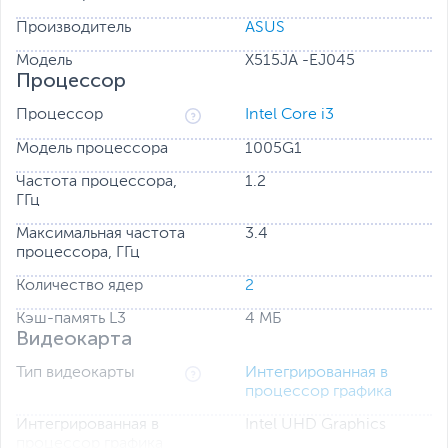
Производитель
ASUS
Модель
X515JA -EJ045
Процессор
Процессор
Intel Core i3
Модель процессора
1005G1
Частота процессора,
1.2
ГГц
Максимальная частота
3.4
процессора, ГГц
Количество ядер
2
Кэш-память L3
4 МБ
Видеокарта
Тип видеокарты
Интегрированная в
процессор графика
Интегрированная в
Intel UHD Graphics
процессор графика