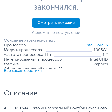
закончился.
Смотреть похожие
Уведомить о поступлении
Основные характеристики:
Процессор:
Intel Core i3
Модель процессора:
1005G1
Частота процессора, ГГц:
1.2
Интегрированная в процессор
Intel UHD
графика:
Graphics
Объем оперативной памяти, ГБ:
4
Все характеристики
Конфигурация оперативной
4 ГБ (распаяно на
памяти:
плате)
Количество слотов оперативной
1
памяти:
Описание
Твердотельный накопитель:
256 ГБ
Диагональ экрана, дюйм:
15.6
Разрешение экрана:
1920 x 1080
Операционная система:
Отсутствует
ASUS X515JA
– это универсальный ноутбук начального