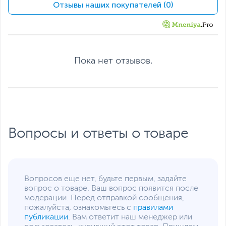
Отзывы наших покупателей (0)
дюйм
Разрешение экрана
1920 x 1080
Поверхность экрана
Матовая
Питание
Пока нет отзывов.
Тип аккумулятора
Литий-ионный (Li-Ion),
Несъемный
Емкость аккумулятора
37 Втч
Адаптер питания
19 В, 45 Вт
Интерфейсы
Вопросы и ответы о товаре
Разъемы
HDMI
,
картридер
,
вход
микрофонный/выход для
наушников
(комбинированный)
Вопросов еще нет, будьте первым, задайте
Количество разъемов
2
вопрос о товаре. Ваш вопрос появится после
USB 2.0
модерации. Перед отправкой сообщения,
пожалуйста, ознакомьтесь с
правилами
Количество разъемов
1
публикации
. Вам ответит наш менеджер или
USB 3.0/ USB 3.2 Gen