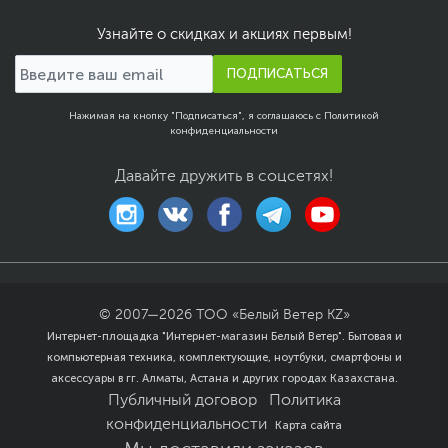
Защита жесткого диска
EAR
Узнайте о скидках и акциях первым!
Технология ASUS
SonicMaster
ПОДПИСАТЬСЯ
Операционная система
Нажимая на кнопку "Подписаться", я соглашаюсь с
Политикой
Операционная
Отсутствует
конфиденциальности
система
Не забудьте купить
Внимание
Давайте дружить в соцсетях!
операционную систему
Размеры и вес
Размеры (Ш х В х Г)
36 х 23.5 х 2.3
Вес, кг
1.7
Размеры упаковки (Ш х В
© 2007—
2026
ТОО «Белый Ветер KZ»
48.5 х 29 х 6.5 см
х Г)
Интернет-площадка "Интернет-магазин Белый Ветер". Бытовая и
компьютерная техника, комплектующие, ноутбуки, смартфоны и
Вес с упаковкой
2.5 кг
аксессуары в гг. Алматы, Астана и других городах Казахстана.
Заводские данные
Публичный договор
Политика
Срок гарантии (мес.)
12
конфиденциальности
Карта сайта