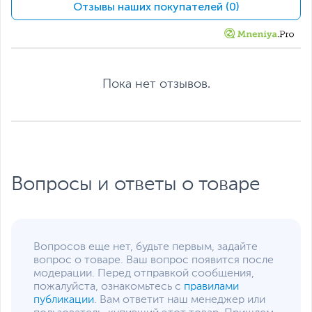
Экран
Отзывы наших покупателей (0)
Диагональ экрана,
15.6
дюйм
Разрешение экрана
1920 x 1080
Пока нет отзывов.
Поверхность экрана
Матовая
Питание
Тип аккумулятора
Несъемный
Емкость аккумулятора
37 Втч
Адаптер питания
19 В, 45 Вт
Вопросы и ответы о товаре
Интерфейсы
Разъемы
HDMI
,
вход
микрофонный/выход для
наушников
Вопросов еще нет, будьте первым, задайте
(комбинированный)
вопрос о товаре. Ваш вопрос появится после
модерации. Перед отправкой сообщения,
Количество разъемов
2
пожалуйста, ознакомьтесь с
правилами
USB 2.0
публикации
. Вам ответит наш менеджер или
Количество разъемов
1