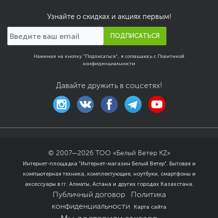
оформлении
Серый
,
Черный
Узнайте о скидках и акциях первым!
Дополнительно
Дисплей NanoEdge -
завораживающее
ПОДПИСАТЬСЯ
изображение
Технология ASUS
Нажимая на кнопку "Подписаться", я соглашаюсь с
Политикой
SonicMaster
конфиденциальности
Операционная система
Операционная
Windows 11 Home (x64)
Давайте дружить в соцсетях!
система
Размеры и вес
Размеры (Ш х В х Г)
36 х 23.5 х 2.3 см
Вес, кг
1.6
Размеры упаковки (Ш х В
47.5 x 28.5 x 6.5 см
© 2007—
2026
ТОО «Белый Ветер KZ»
х Г)
Интернет-площадка "Интернет-магазин Белый Ветер". Бытовая и
компьютерная техника, комплектующие, ноутбуки, смартфоны и
Вес с упаковкой
2.5 кг
аксессуары в гг. Алматы, Астана и других городах Казахстана.
Заводские данные
Публичный договор
Политика
Срок гарантии (мес.)
12
конфиденциальности
Карта сайта