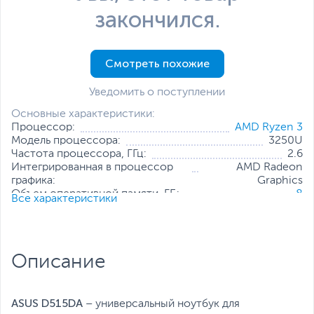
закончился.
Смотреть похожие
Уведомить о поступлении
Основные характеристики:
Процессор:
AMD Ryzen 3
Модель процессора:
3250U
Частота процессора, ГГц:
2.6
Интегрированная в процессор
AMD Radeon
графика:
Graphics
Объем оперативной памяти, ГБ:
8
Все характеристики
Конфигурация оперативной
8 ГБ (распаяно на
памяти:
плате)
Количество слотов оперативной
1
памяти:
Описание
Твердотельный накопитель:
256 ГБ
Диагональ экрана, дюйм:
15.6
Разрешение экрана:
1920 x 1080
Операционная система:
Windows 11 Home (x64)
ASUS D515DA –
универсальный ноутбук для