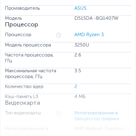
Производитель
ASUS
Модель
D515DA -BQ1407W
Процессор
Процессор
AMD Ryzen 3
Модель процессора
3250U
Частота процессора,
2.6
ГГц
Максимальная частота
3.5
процессора, ГГц
Количество ядер
2
Дизайн – стильный и мобильный
Кэш-память L3
4 МБ
Благодаря лаконичному стилю и портативности,
Видеокарта
данная модель ноутбука особенно придется по вкусу
людям, которые ведут активный образ жизни. Вес
Тип видеокарты
Интегрированная в
ноутбука 1.6 кг – это позволяет свободно брать его с
процессор графика
собой на работу, обучение или в путешествие.
Интегрированная в
AMD Radeon Graphics
Гармоничный дизайн будет отлично сочетаться с
процессор графика
вашим образом.