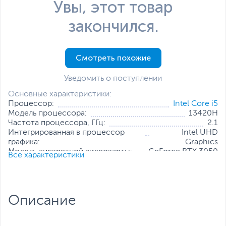
Увы, этот товар
закончился.
Смотреть похожие
Уведомить о поступлении
Основные характеристики:
Процессор:
Intel Core i5
Модель процессора:
13420H
Частота процессора, ГГц:
2.1
Интегрированная в процессор
Intel UHD
графика:
Graphics
Модель дискретной видеокарты:
GeForce RTX 3050
Все характеристики
Объем оперативной памяти, ГБ:
8
Конфигурация оперативной памяти:
1 х 8 ГБ
Количество слотов оперативной
1
памяти:
Описание
Твердотельный накопитель:
512 ГБ
Диагональ экрана, дюйм:
16
Разрешение экрана:
1920 x 1200