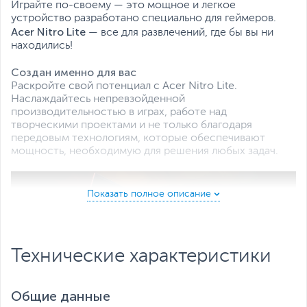
Играйте по-своему — это мощное и легкое
Все характеристики
устройство разработано специально для геймеров.
Acer Nitro Lite
— все для развлечений, где бы вы ни
находились!
Создан именно для вас
Раскройте свой потенциал с Acer Nitro Lite.
Наслаждайтесь непревзойденной
производительностью в играх, работе над
творческими проектами и не только благодаря
передовым технологиям, которые обеспечивают
мощность, необходимую для решения любых задач.
Технические характеристики
Дискретная видеокарта
Общие данные
Наслаждайтесь реалистичными визуальными