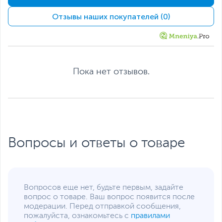
Максимальный объем
8 ГБ
Отзывы наших покупателей (0)
оперативной памяти
Накопители данных
Твердотельный
512 ГБ
накопитель
Пока нет отзывов.
Слот M.2 для SSD
с интерфейсом PCIe
(накопитель установлен)
Жесткий диск
HDD нет
Экран
Диагональ экрана,
16
дюйм
Вопросы и ответы о товаре
Тип экрана
IPS
Разрешение экрана
1920 x 1200
Максимальная частота
180
Вопросов еще нет, будьте первым, задайте
обновления экрана, Гц
вопрос о товаре. Ваш вопрос появится после
модерации. Перед отправкой сообщения,
Яркость экрана, кд/м2
400
пожалуйста, ознакомьтесь с
правилами