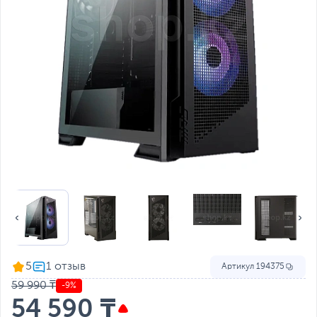
5
Артикул
194375
59 990 ₸
-9%
54 590 ₸