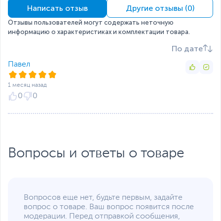
видеокарты
Вертикальная
Написать отзыв
Другие отзывы (0)
Максимальная длина
200
Отзывы пользователей могут содержать неточную
блока питания, мм
информацию о характеристиках и комплектации товара.
Расположение блока
Нижнее
По дате
питания
Павел
Установленное
2 x 160 мм ARGB на
охлаждение
передней панели
1 месяц назад
(вентилятор с
0
0
обратными лопастями)
1 x 120 мм ARGB на
задней панели
Поддерживаемые
120 мм, 140 мм
диаметры вентиляторов
Эксклюзивная конструкция вентилятора с
Вопросы и ответы о товаре
двухслойными лопастями
Поддержка установки
3 x 120 мм или 3 x 140
вентиляторов
мм на верхней панели
1 x 120 мм на задней
панели
3 x 120 мм на нижней
Вопросов еще нет, будьте первым, задайте
панели (над кожухом
вопрос о товаре. Ваш вопрос появится после
блока питания)
модерации. Перед отправкой сообщения,