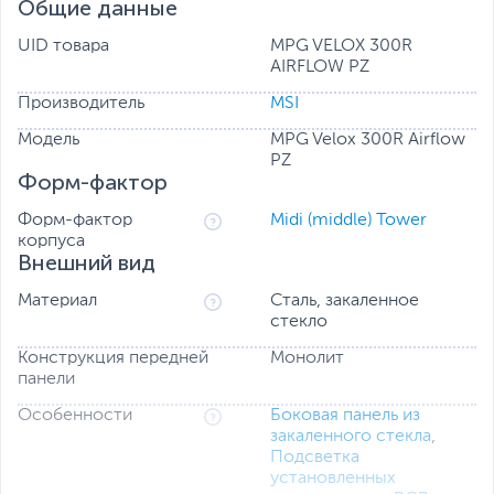
Общие данные
UID товара
MPG VELOX 300R
AIRFLOW PZ
УНИВЕРСАЛЬНАЯ ПОДДЕРЖКА ОХЛАЖДЕНИЯ
Пользователи могут настроить свою систему, выбрав
Производитель
MSI
один резервуар для насоса, одну распределительную
пластину для водяного охлаждения, до 3 радиаторов
Модель
MPG Velox 300R Airflow
или до 13 вентиляторов, в зависимости от своих
PZ
предпочтений.
Форм-фактор
Форм-фактор
Midi (middle) Tower
корпуса
Внешний вид
Материал
Сталь, закаленное
стекло
Конструкция передней
Монолит
панели
Особенности
Боковая панель из
закаленного стекла
,
Подсветка
установленных