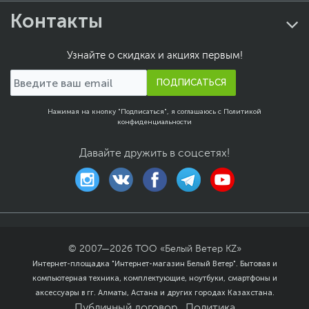
вентилятора позволяют регулировать напряжение,
Контакты
Количество отсеков
1
оптимизируя охлаждение: максимизировать
3.5"
воздушный поток, минимизировать шум или добиться
идеального баланса.
Количество отсеков
Отсутствует
Узнайте о скидках и акциях первым!
5.25"
ПЫЛЕВОЙ ФИЛЬТР ПО ВСЕМУ ПЕРИМЕТРУ
ПОДПИСАТЬСЯ
Максимальная длина
360
Корпус имеет пять съемных фильтров с четырех
радиатора СЖО, мм
сторон, что обеспечивает улучшенную циркуляцию
Нажимая на кнопку "Подписаться", я соглашаюсь с
Политикой
воздуха и защищает внутренние компоненты от
Максимальная высота
конфиденциальности
165
скопления пыли.
процессорного кулера,
мм
Давайте дружить в соцсетях!
Дополнительно
Оптимизированная
вентиляция
В отсек 3.5" возможна
установка одного 3.5"
HDD или одного 2.5"
HDD/SSD
Разъемы и интерфейсы
© 2007—
2026
ТОО «Белый Ветер KZ»
Интернет-площадка "Интернет-магазин Белый Ветер". Бытовая и
Дополнительные
Наушники/микрофон
,
2
компьютерная техника, комплектующие, ноутбуки, смартфоны и
разъемы
x USB 3.0
,
1 x USB Type-
аксессуары в гг. Алматы, Астана и других городах Казахстана.
C
Публичный договор
Политика