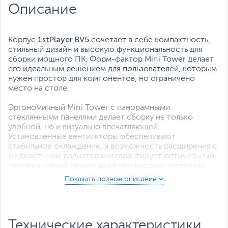
Описание
Максимальная высота процессорного
155
кулера, мм:
Все характеристики
1stPlayer BV5
Корпус
сочетает в себе компактность,
стильный дизайн и высокую функциональность для
сборки мощного ПК. Форм-фактор Mini Tower делает
его идеальным решением для пользователей, которым
нужен простор для компонентов, но ограничено
место на столе.
Эргономичный Mini Tower с панорамными
стеклянными панелями делает сборку не только
удобной, но и визуально впечатляющей.
Установленные вентиляторы обеспечивают
стабильное охлаждение, а возможность расширения с
жидкостными радиаторами гарантирует оптимальный
температурный режим даже при высоких нагрузках.
Корпус выполнен из прочной стали SPCC 0.5 мм,
закалённого стекла и пластика, предлагая надёжность
и современный вид.
Технические характеристики