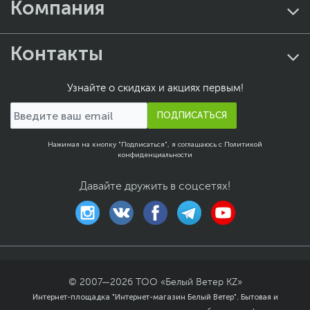
Компания
охлаждения поддержка
до 7 вентиляторов
Разъемы и интерфейсы
Контакты
Дополнительные
Наушники
,
Микрофон
,
2
разъемы
x USB 2.0
,
1 x USB 3.0
Узнайте о скидках и акциях первым!
Кнопки
Power, Reset
ПОДПИСАТЬСЯ
Индикаторы
HDD, Power
Размеры и вес
Нажимая на кнопку "Подписаться", я соглашаюсь с
Политикой
конфиденциальности
Размеры (Ш х В х Г)
27 х 37.5 х 34 см
Размеры упаковки (Ш х В
34 х 42 х 42 см
Давайте дружить в соцсетях!
х Г)
Вес с упаковкой
4.85 кг
Вес изделия
3.4 кг
Заводские данные
Срок гарантии (мес.)
12
© 2007—
2026
ТОО «Белый Ветер KZ»
Интернет-площадка "Интернет-магазин Белый Ветер". Бытовая и
Ссылка на сайт
www.1stplayer.com