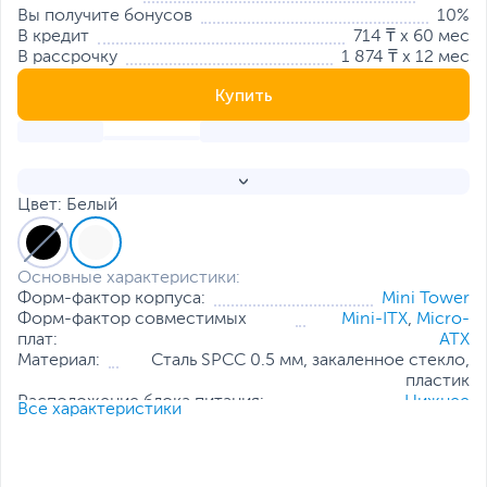
Вы получите бонусов
10%
В кредит
714 ₸ x 60 мес
В рассрочку
1 874 ₸ x 12 мес
Купить
Цвет: Белый
Основные характеристики:
Форм-фактор корпуса:
Mini Tower
Форм-фактор совместимых
Mini-ITX
,
Micro-
плат:
ATX
Материал:
Сталь SPCC 0.5 мм, закаленное стекло,
пластик
Расположение блока питания:
Нижнее
Все характеристики
Количество отсеков 5.25":
Отсутствует
Количество внутренних отсеков 2.5":
2
Количество внутренних отсеков 3.5":
1
Максимальная длина видеокарты, мм:
320