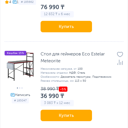
4
# 185662
76 990 ₸
12 832 ₸ x 6 мес
Купить
Кешбэк 15%
Стол для геймеров Eco Estelar
Meteorite
Максимальная нагрузка, кг:
100
Материалы отделки:
МДФ; Сталь
Особенности:
Держатель гарнитуры; Подстаканник
Размер столешницы, см:
113 x 50
38 990 ₸
36 990 ₸
# 185047
3 083 ₸ x 12 мес
Купить