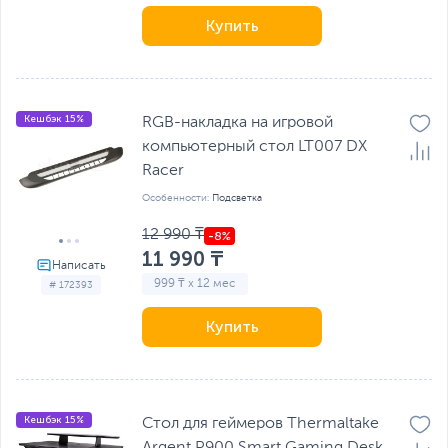
Купить
Кешбэк 15%
RGB-накладка на игровой
компьютерный стол LT007 DX
Racer
Особенности:
Подсветка
12 990 ₸
11 990 ₸
999 ₸ x 12 мес
# 172393
Купить
Кешбэк 15%
Стол для геймеров Thermaltake