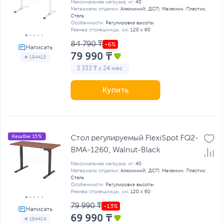
Максимальная нагрузка, кг:
40
Материалы отделки:
Алюминий; ДСП; Меламин; Пластик;
Сталь
Особенности:
Регулировка высоты
Размер столешницы, см:
120 х 60
84 790 ₸
79 990 ₸
# 194415
3 333 ₸ x 24 мес
Купить
Кешбэк 15%
Стол регулируемый FlexiSpot FQ2-
BMA-1260, Walnut-Black
Максимальная нагрузка, кг:
40
Материалы отделки:
Алюминий; ДСП; Меламин; Пластик;
Сталь
Особенности:
Регулировка высоты
Размер столешницы, см:
120 х 60
79 990 ₸
69 990 ₸
# 194414