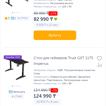
Особенности:
Регулировка высоты
Размер столешницы, см:
120 x 60
99 990 ₸
82 990 ₸
5
# 177724
6 916 ₸ x 12 мес
Купить
Кешбэк 15%
Стол для геймеров Trust GXT 1175
Imperius
Материалы отделки:
МДФ; Полиуретановое покрытие;
Сталь
Особенности:
Отверстия для кабелей; Держатель
гарнитуры; Подстаканник; Регулируемые ножки
Размер столешницы, см:
140 х 66
134 990 ₸
124 990 ₸
# 177460
20 832 ₸ x 6 мес