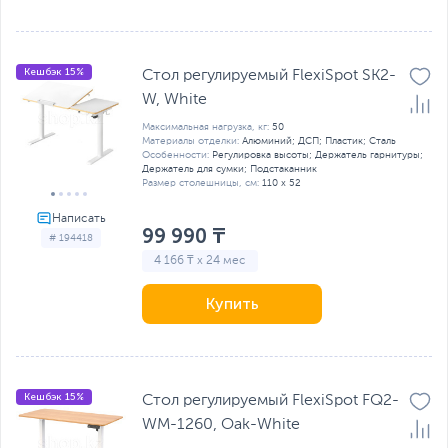
Кешбэк 15%
Стол регулируемый FlexiSpot SK2-
W, White
Максимальная нагрузка, кг:
50
Материалы отделки:
Алюминий; ДСП; Пластик; Сталь
Особенности:
Регулировка высоты; Держатель гарнитуры;
Держатель для сумки; Подстаканник
Размер столешницы, см:
110 х 52
99 990 ₸
# 194418
4 166 ₸ x 24 мес
Купить
Кешбэк 15%
Стол регулируемый FlexiSpot FQ2-
WM-1260, Oak-White