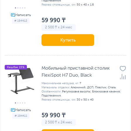
Подстаканник
Размер столешницы, см:
50 х 40 x 1.6
59 990 ₸
# 194412
2 500 ₸ x 24 мес
Купить
Кешбэк 15%
Мобильный приставной столик
FlexiSpot H7 Duo, Black
Максимальная нагрузка, кг:
7
Материалы отделки:
Алюминий; ДСП; Пластик; Сталь
Особенности:
Регулировка высоты; Блокировка качания;
Подстаканник
Размер столешницы, см:
30 х 50 x 40
59 990 ₸
# 194411
2 500 ₸ x 24 мес