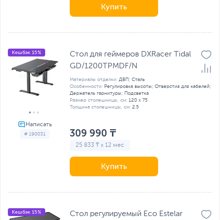
Купить
Кешбэк 15%
Стол для геймеров DXRacer Tidal
GD/1200TPMDF/N
Материалы отделки:
ДВП; Сталь
Особенности:
Регулировка высоты; Отверстия для кабелей;
Держатель гарнитуры; Подсветка
Размер столешницы, см:
120 x 75
Толщина столешницы, см:
2.5
309 990 ₸
# 190031
25 833 ₸ x 12 мес
Купить
Кешбэк 15%
Стол регулируемый Eco Estelar