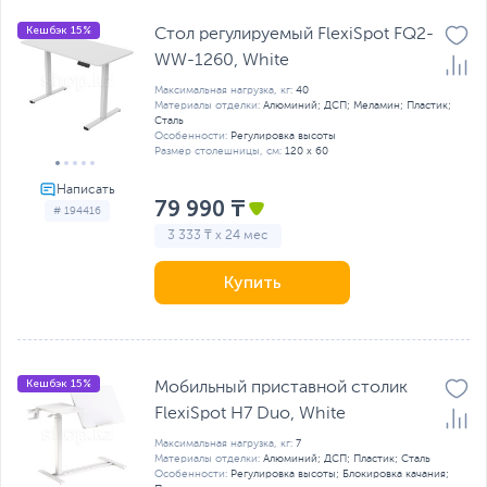
Кешбэк 15%
Стол регулируемый FlexiSpot FQ2-
WW-1260, White
Максимальная нагрузка, кг:
40
Материалы отделки:
Алюминий; ДСП; Меламин; Пластик;
Сталь
Особенности:
Регулировка высоты
Размер столешницы, см:
120 х 60
79 990 ₸
# 194416
3 333 ₸ x 24 мес
Купить
Кешбэк 15%
Мобильный приставной столик
FlexiSpot H7 Duo, White
Максимальная нагрузка, кг:
7
Материалы отделки:
Алюминий; ДСП; Пластик; Сталь
Особенности:
Регулировка высоты; Блокировка качания;