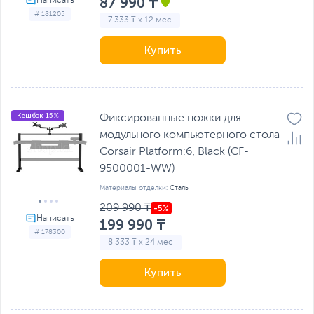
87 990 ₸
# 181205
7 333 ₸ x 12 мес
Купить
Кешбэк 15%
Фиксированные ножки для
модульного компьютерного стола
Corsair Platform:6, Black (CF-
9500001-WW)
Материалы отделки:
Сталь
209 990 ₸
199 990 ₸
# 178300
8 333 ₸ x 24 мес
Купить