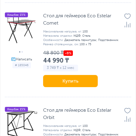
Кешбэк 15%
Стол для геймеров Eco Estelar
Cоmet
Максимальная нагрузка, кг:
100
Материалы отделки:
МДФ; Сталь
Особенности:
Держатель гарнитуры; Подстаканник
Размер столешницы, см:
100 x 75
48 800 ₸
44 990 ₸
# 185046
3 749 ₸ x 12 мес
Купить
Кешбэк 15%
Стол для геймеров Eco Estelar
Orbit
Максимальная нагрузка, кг:
100
Материалы отделки:
МДФ; Сталь
Особенности:
Держатель гарнитуры; Подстаканник