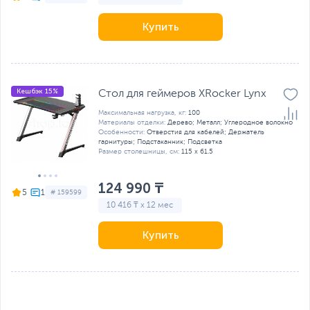
Купить
Кешбэк 15%
Стол для геймеров XRocker Lynx
Максимальная нагрузка, кг:
100
Материалы отделки:
Дерево; Металл; Углеродное волокно
Особенности:
Отверстия для кабелей; Держатель
гарнитуры; Подстаканник; Подсветка
Размер столешницы, см:
115 х 61.5
124 990 ₸
5
# 159599
10 416 ₸ x 12 мес
Купить