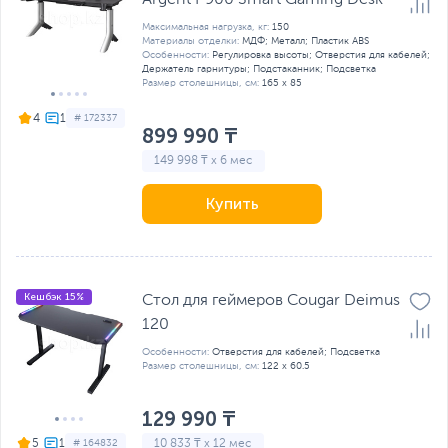
Argent P900 Smart Gaming Desk
Максимальная нагрузка, кг:
150
Материалы отделки:
МДФ; Металл; Пластик ABS
Особенности:
Регулировка высоты; Отверстия для кабелей;
Держатель гарнитуры; Подстаканник; Подсветка
Размер столешницы, см:
165 x 85
4
# 172337
899 990 ₸
149 998 ₸ x 6 мес
Купить
Кешбэк 15%
Стол для геймеров Cougar Deimus
120
Особенности:
Отверстия для кабелей; Подсветка
Размер столешницы, см:
122 x 60.5
129 990 ₸
10 833 ₸ x 12 мес
5
# 164832