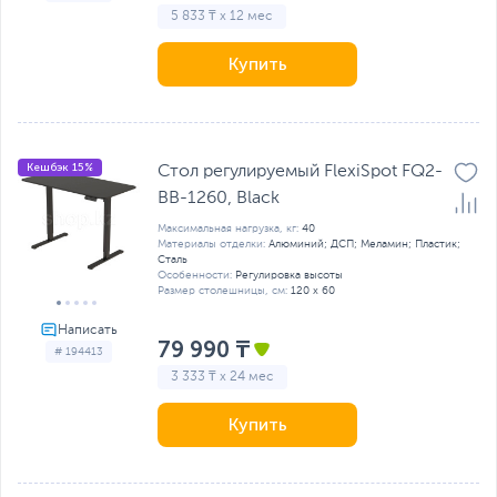
5 833 ₸ x 12 мес
Купить
Кешбэк 15%
Стол регулируемый FlexiSpot FQ2-
BB-1260, Black
Максимальная нагрузка, кг:
40
Материалы отделки:
Алюминий; ДСП; Меламин; Пластик;
Сталь
Особенности:
Регулировка высоты
Размер столешницы, см:
120 х 60
79 990 ₸
# 194413
3 333 ₸ x 24 мес
Купить