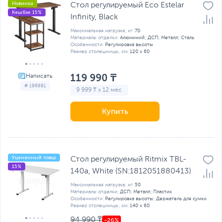
Новинка
Стол регулируемый Eco Estelar
Кешбэк 15%
Infinity, Black
Максимальная нагрузка, кг:
70
Материалы отделки:
Алюминий; ДСП; Металл; Сталь
Особенности:
Регулировка высоты
Размер столешницы, см:
120 х 60
119 990 ₸
# 196881
9 999 ₸ x 12 мес
Купить
Уцененный товар
Стол регулируемый Ritmix TBL-
15%
140a, White (SN:1812051880413)
Максимальная нагрузка, кг:
50
Материалы отделки:
ДСП; Металл; Пластик
Особенности:
Регулировка высоты; Держатель для сумки
Размер столешницы, см:
140 х 60
94 990 ₸