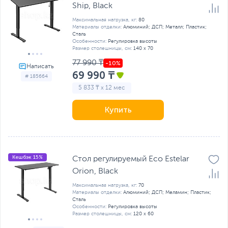
Ship, Black
Максимальная нагрузка, кг:
80
Материалы отделки:
Алюминий; ДСП; Металл; Пластик;
Сталь
Особенности:
Регулировка высоты
Размер столешницы, см:
140 х 70
77 990 ₸
69 990 ₸
# 185664
5 833 ₸ x 12 мес
Купить
Кешбэк 15%
Стол регулируемый Eco Estelar
Orion, Black
Максимальная нагрузка, кг:
70
Материалы отделки:
Алюминий; ДСП; Меламин; Пластик;
Сталь
Особенности:
Регулировка высоты
Размер столешницы, см:
120 х 60