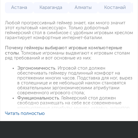
Астана
Караганда
Алматы
Костанай
Любой прогрессивный геймер знает, как много значит
этот культовый «аксессуар». Только добротный
геймерский стол в симбиозе с удобным игровым креслом
гарантирует комфортные интернет-баталии.
Почему геймеры выбирают игровые компьютерные
столы
. Толковые игроманы выдвигают к игровым столам
ряд требований и вот основные из них:
Эргономичность
. Игровой стол должен
обеспечивать геймеру подлинный комфорт на
протяжении многих часов. Подставка для ног, вырез
в столешнице и ее небольшой наклон становятся
обязательными эргономическими атрибутами
современного игрового стола;
Функциональность
. Геймерский стол должен
свободно размещать на себе все современные
компьютерные атрибуты: мышку, «клаву», монитор
с системником и прочие девайсы и апгрейды.
Читать полностью
Современные столы включают в себя
многоуровневые полочки, держатели для
наушников и стаканов с напитками, хабы и порты.
Некоторые столы имею складную конструкцию,
позволяющую в любой момент трансформировать