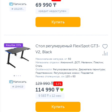
69 990 ₸
# 181205...
кредит недоступен
Купить
Кешбэк 15%
Стол регулируемый FlexiSpot GT3-
V2, Black
Максимальная нагрузка, кг:
50
Материалы отделки:
Алюминий; ДСП; Меламин; Пластик;
Сталь
Особенности:
Регулировка высоты; Держатель гарнитуры;
Подстаканник; Регулируемые ножки; Подсветка
Размер столешницы, см:
120 х 60
129 990 ₸
# 194419
114 990 ₸
9 583 ₸ x 12 мес
Купить