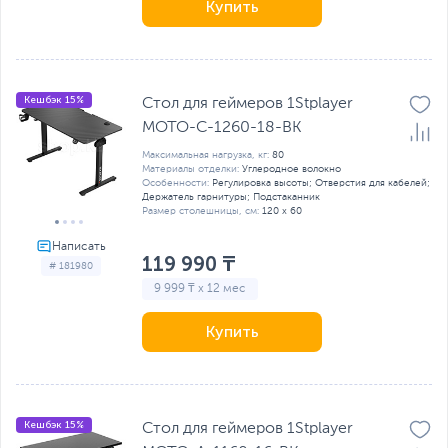
Купить
Кешбэк 15%
Стол для геймеров 1Stplayer
MOTO-C-1260-18-BK
Максимальная нагрузка, кг:
80
Материалы отделки:
Углеродное волокно
Особенности:
Регулировка высоты; Отверстия для кабелей;
Держатель гарнитуры; Подстаканник
Размер столешницы, см:
120 x 60
119 990 ₸
# 181980
9 999 ₸ x 12 мес
Купить
Кешбэк 15%
Стол для геймеров 1Stplayer