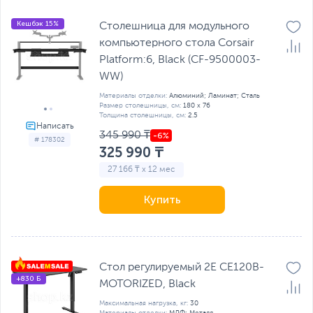
Кешбэк 15%
Столешница для модульного
компьютерного стола Corsair
Platform:6, Black (CF-9500003-
WW)
Материалы отделки:
Алюминий; Ламинат; Сталь
Размер столешницы, см:
180 x 76
Толщина столешницы, см:
2.5
345 990 ₸
# 178302
325 990 ₸
27 166 ₸ x 12 мес
Купить
Стол регулируемый 2E СЕ120B-
+830 Б
MOTORIZED, Black
Максимальная нагрузка, кг:
30
Материалы отделки:
МДФ; Металл