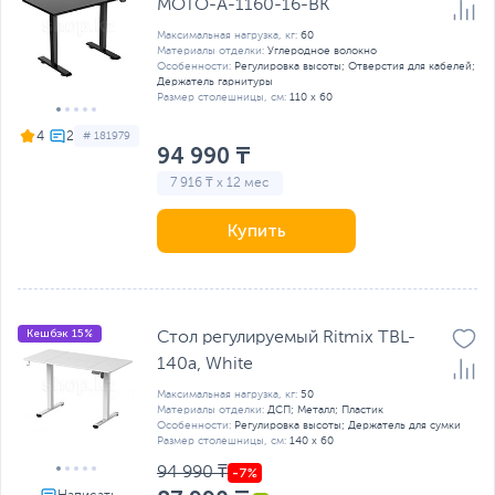
MOTO-A-1160-16-BK
Максимальная нагрузка, кг:
60
Материалы отделки:
Углеродное волокно
Особенности:
Регулировка высоты; Отверстия для кабелей;
Держатель гарнитуры
Размер столешницы, см:
110 x 60
4
# 181979
94 990 ₸
7 916 ₸ x 12 мес
Купить
Кешбэк 15%
Стол регулируемый Ritmix TBL-
140a, White
Максимальная нагрузка, кг:
50
Материалы отделки:
ДСП; Металл; Пластик
Особенности:
Регулировка высоты; Держатель для сумки
Размер столешницы, см:
140 х 60
94 990 ₸