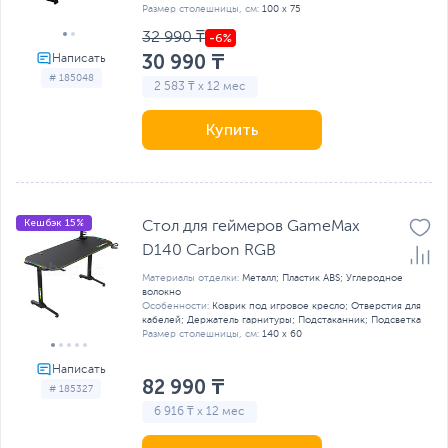
Размер столешницы, см:
100 x 75
32 990 ₸
30 990 ₸
# 185048
2 583 ₸ x 12 мес
Купить
Кешбэк 15%
Стол для геймеров GameMax
D140 Carbon RGB
Материалы отделки:
Металл; Пластик ABS; Углеродное
волокно
Особенности:
Коврик под игровое кресло; Отверстия для
кабелей; Держатель гарнитуры; Подстаканник; Подсветка
Размер столешницы, см:
140 х 60
82 990 ₸
# 185327
6 916 ₸ x 12 мес