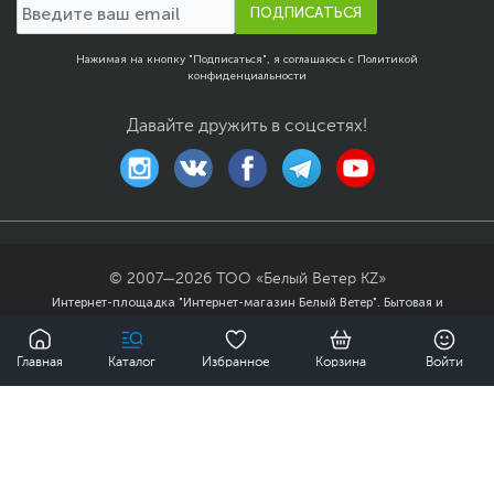
ПОДПИСАТЬСЯ
Нажимая на кнопку "Подписаться", я соглашаюсь с
Политикой
конфиденциальности
Давайте дружить в соцсетях!
© 2007—
2026
ТОО «Белый Ветер KZ»
Интернет-площадка "Интернет-магазин Белый Ветер". Бытовая и
компьютерная техника, комплектующие, ноутбуки, смартфоны и
0
аксессуары в гг. Алматы, Астана и других городах Казахстана.
Главная
Каталог
Избранное
Корзина
Войти
Публичный договор
Политика
конфиденциальности
Карта сайта
69 990 ₸
Купить
Мы доставили заказов