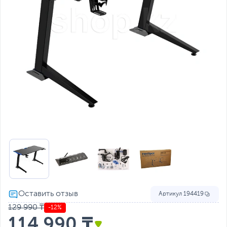
Артикул
194419
129 990 ₸
-12%
114 990 ₸