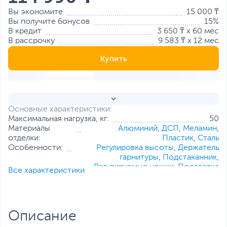
Вы экономите
15 000 ₸
Вы получите бонусов
15%
В кредит
3 650 ₸ x 60 мес
В рассрочку
9 583 ₸ x 12 мес
Купить
Основные характеристики:
Максимальная нагрузка, кг:
50
Материалы
Алюминий
,
ДСП
,
Меламин
,
отделки:
Пластик
,
Сталь
Особенности:
Регулировка высоты
,
Держатель
гарнитуры
,
Подстаканник
,
Регулируемые ножки
,
Подсветка
Все характеристики
Размер столешницы, см:
120 х 60
Толщина столешницы, см:
1.8
Все характеристики
Описание