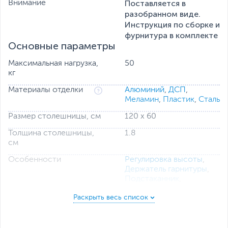
Поставляется в
Внимание
разобранном виде.
Инструкция по сборке и
фурнитура в комплекте
Основные параметры
Максимальная нагрузка,
50
кг
Материалы отделки
Алюминий
,
ДСП
,
Меламин
,
Пластик
,
Сталь
Размер столешницы, см
120 х 60
Толщина столешницы,
1.8
см
Особенности
Регулировка высоты
,
Держатель гарнитуры
,
Подстаканник
,
Регулируемые ножки
,
Подсветка
Цвет, используемый в
Черный
оформлении