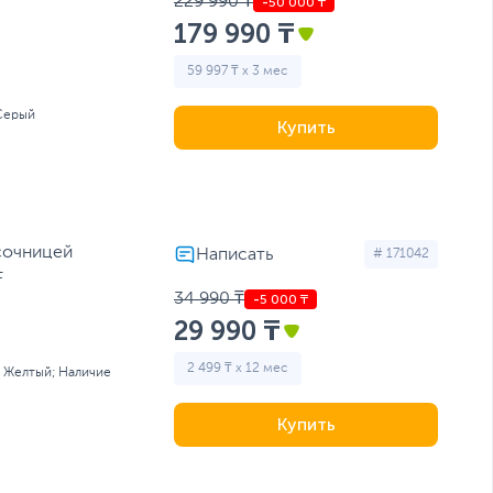
229 990 ₸
179 990 ₸
59 997 ₸ x 3 мес
Серый
Купить
сочницей
# 171042
F
34 990 ₸
29 990 ₸
2 499 ₸ x 12 мес
; Желтый; Наличие
Купить