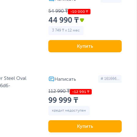
54 990 ₸
44 990 ₸
3 749 ₸ x 12 мес
Купить
 Steel Oval
# 161666...
6d6-
112 990 ₸
99 999 ₸
кредит недоступен
Купить