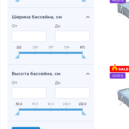
+630 Б
Ширина бассейна, см
От
До
122
259
397
534
671
Высота бассейна, см
+530 Б
От
До
30.0
55.5
81.0
106.5
132.0