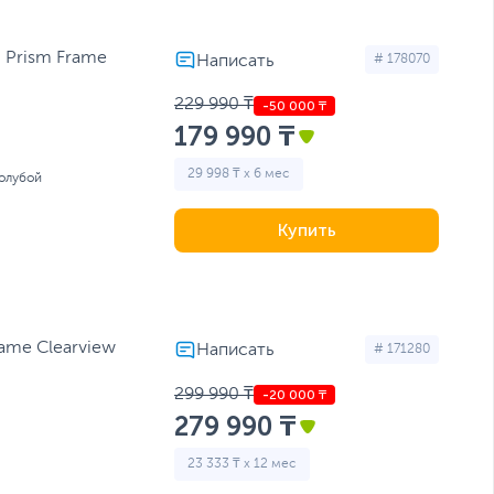
 Prism Frame
# 178070
229 990 ₸
179 990 ₸
29 998 ₸ x 6 мес
Голубой
Купить
rame Clearview
# 171280
299 990 ₸
279 990 ₸
23 333 ₸ x 12 мес