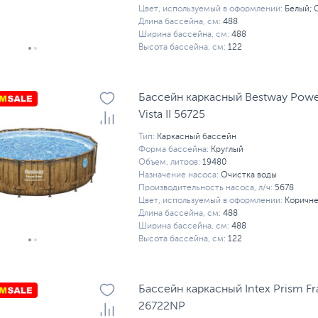
Цвет, используемый в оформлении:
Белый; 
Длина бассейна, см:
488
Ширина бассейна, см:
488
Высота бассейна, см:
122
Бассейн каркасный Bestway Powe
Vista II 56725
Тип:
Каркасный бассейн
Форма бассейна:
Круглый
Объем, литров:
19480
Назначение насоса:
Очистка воды
Производительность насоса, л/ч:
5678
Цвет, используемый в оформлении:
Коричн
Длина бассейна, см:
488
Ширина бассейна, см:
488
Высота бассейна, см:
122
Бассейн каркасный Intex Prism F
26722NP