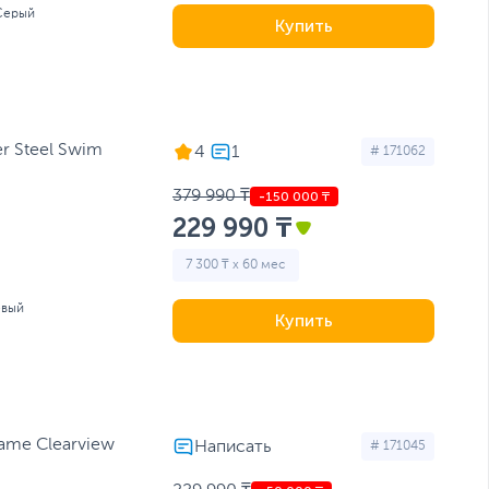
Серый
Купить
r Steel Swim
4
# 171062
379 990 ₸
229 990 ₸
7 300 ₸ x 60 мес
евый
Купить
rame Clearview
# 171045