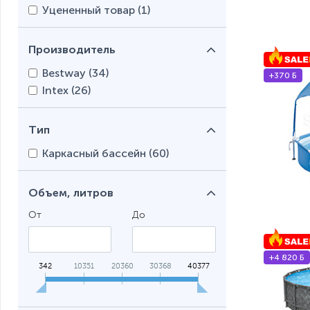
Уцененный товар (
1
)
Производитель
Bestway (
34
)
+370 Б
Intex (
26
)
Тип
Каркасный бассейн (
60
)
Объем, литров
От
До
+4 820 Б
342
10351
20360
30368
40377