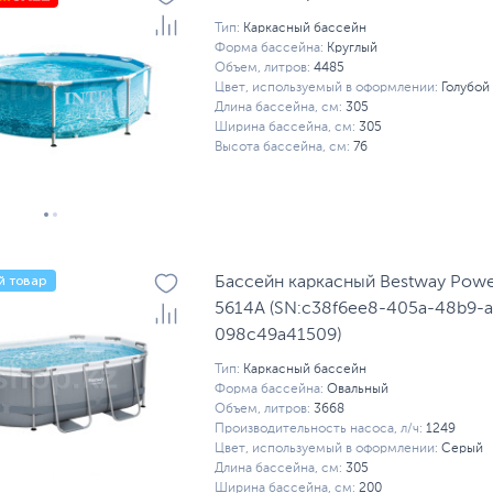
Тип:
Каркасный бассейн
Форма бассейна:
Круглый
Объем, литров:
4485
Цвет, используемый в оформлении:
Голубой
Длина бассейна, см:
305
Ширина бассейна, см:
305
Высота бассейна, см:
76
й товар
Бассейн каркасный Bestway Power
5614A (SN:c38f6ee8-405a-48b9-a
098c49a41509)
Тип:
Каркасный бассейн
Форма бассейна:
Овальный
Объем, литров:
3668
Производительность насоса, л/ч:
1249
Цвет, используемый в оформлении:
Серый
Длина бассейна, см:
305
Ширина бассейна, см:
200