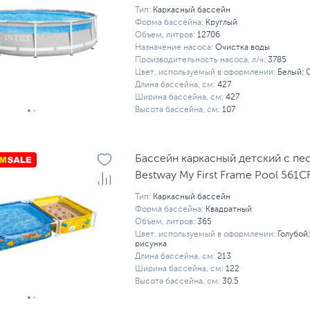
Тип:
Каркасный бассейн
Форма бассейна:
Круглый
Объем, литров:
12706
Назначение насоса:
Очистка воды
Производительность насоса, л/ч:
3785
Цвет, используемый в оформлении:
Белый; 
Длина бассейна, см:
427
Ширина бассейна, см:
427
Высота бассейна, см:
107
Бассейн каркасный детский с пе
Bestway My First Frame Pool 561C
Тип:
Каркасный бассейн
Форма бассейна:
Квадратный
Объем, литров:
365
Цвет, используемый в оформлении:
Голубой
рисунка
Длина бассейна, см:
213
Ширина бассейна, см:
122
Высота бассейна, см:
30.5