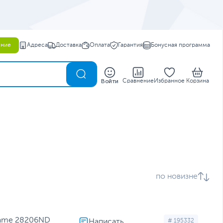
ение
Адреса
Доставка
Оплата
Гарантия
Бонусная программа
0
Войти
Сравнение
Избранное
Корзина
по новизне
Frame 28206ND
# 195332