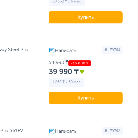
80 332 ₸ x 6 мес
Купить
ay Steel Pro
# 179764
54 990 ₸
39 990 ₸
1 269 ₸ x 60 мес
й
Купить
 Pro 561FV
# 179762