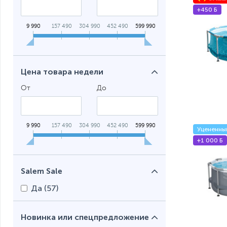
+450 Б
9 990
157 490
304 990
452 490
599 990
Цена товара недели
От
До
9 990
157 490
304 990
452 490
599 990
Уцененны
+1 000 Б
Salem Sale
Да (
57
)
Новинка или спецпредложение