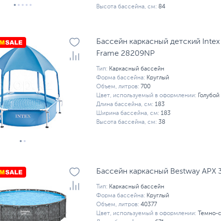
Высота бассейна, см:
84
Бассейн каркасный детский Intex
Frame 28209NP
Тип:
Каркасный бассейн
Форма бассейна:
Круглый
Объем, литров:
700
Цвет, используемый в оформлении:
Голубой
Длина бассейна, см:
183
Ширина бассейна, см:
183
Высота бассейна, см:
38
Бассейн каркасный Bestway APX 
Тип:
Каркасный бассейн
Форма бассейна:
Круглый
Объем, литров:
40377
Цвет, используемый в оформлении:
Темно-