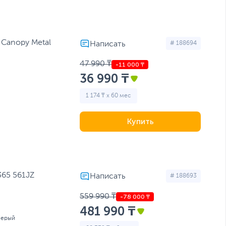
 Canopy Metal
# 188694
47 990 ₸
36 990 ₸
1 174 ₸ x 60 мес
Купить
365 561JZ
# 188693
559 990 ₸
481 990 ₸
серый