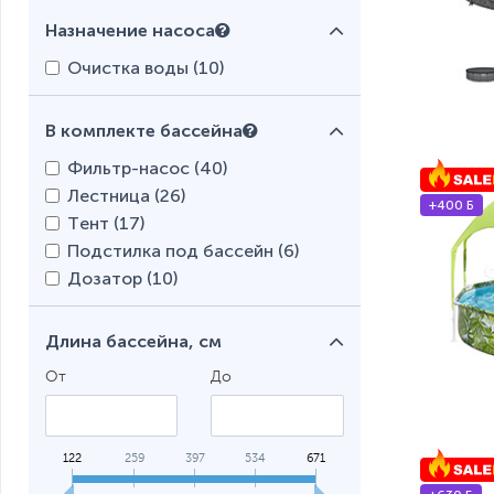
Назначение насоса
Очистка воды (
10
)
В комплекте бассейна
Фильтр-насос (
40
)
Лестница (
26
)
+400 Б
Тент (
17
)
Подстилка под бассейн (
6
)
Дозатор (
10
)
Длина бассейна, см
От
До
122
259
397
534
671