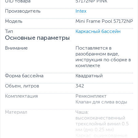
клапан.
UID товара
57172NP PINK
Производитель
Intex
Модель
Mini Frame Pool 57172NP
Тип
Каркасный бассейн
Основные параметры
Внимание
Поставляется в
разобранном виде,
инструкция по сборке в
комплекте
Форма бассейна
Квадратный
Объем, литров
342
Комплектация
Ремкомплект
Клапан для слива воды
Материал
Чаша:
высококачественный
трехслойный винил 0.5
мм (дно 0.25 мм)
Каркас: оцинкованные