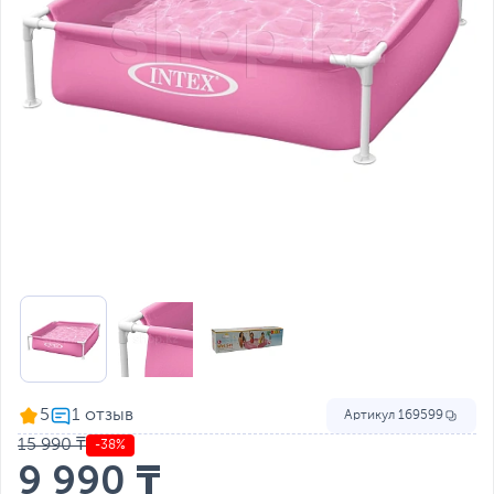
5
Артикул
169599
15 990 ₸
-38%
9 990 ₸