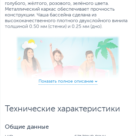
голубого, жёлтого, розового, зелёного цвета.
Металлический каркас обеспечивает прочность
конструкции. Чаша бассейна сделана из
высококачественного плотного двухслойного винила
толщиной 0.50 мм (стенки) и 0.25 мм (дно).
Технические характеристики
Для комфортного и безопасного купания есть мягкие
накладки на горизонтальных перекладинах. Бассейн
Общие данные
легко устанавливается за 10-15 минут. Для слива и
чистки бассейна предусмотрен удобный сливной