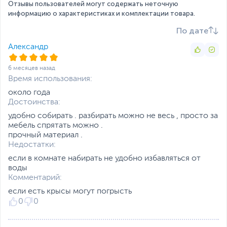
Вес с упаковкой
4.07 кг
Отзывы пользователей могут содержать неточную
Заводские данные
информацию о характеристиках и комплектации товара.
По дате
Срок гарантии (мес.)
3
Александр
Ссылка на сайт
intex.ru
производителя
Если вы заметили ошибку или неточность в описании товара,
6 месяцев назад
пожалуйста, выделите текст с ошибкой и нажмите Ctrl+Enter.
Время использования:
Xарактеристики, комплект поставки и внешний вид данного товара
около года
могут отличаться от указанных или могут быть изменены
Достоинства:
производителем без отражения в каталоге интернет-магазина.
удобно собирать . разбирать можно не весь , просто за
мебель спрятать можно .
прочный материал .
Недостатки:
если в комнате набирать не удобно избавляться от
воды
Комментарий:
если есть крысы могут погрысть
0
0