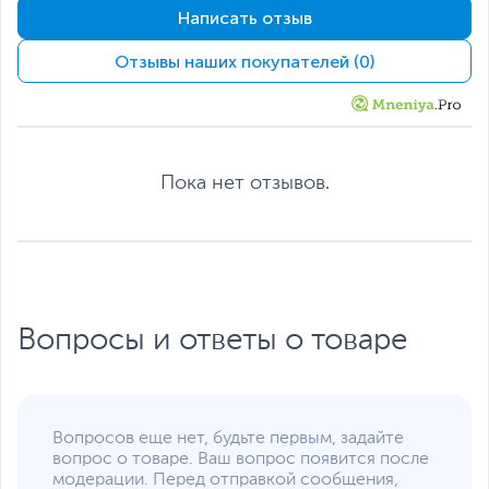
х Г)
Написать отзыв
Вес
7.3 кг
Отзывы наших покупателей (0)
Вес с упаковкой
9.6 кг
Заводские данные
Срок гарантии (мес.)
3
Ссылка на сайт
intex.ru
Пока нет отзывов.
производителя
Если вы заметили ошибку или неточность в описании товара,
пожалуйста, выделите текст с ошибкой и нажмите Ctrl+Enter.
Xарактеристики, комплект поставки и внешний вид данного товара
могут отличаться от указанных или могут быть изменены
производителем без отражения в каталоге интернет-магазина.
Вопросы и ответы о товаре
Вопросов еще нет, будьте первым, задайте
вопрос о товаре. Ваш вопрос появится после
модерации. Перед отправкой сообщения,