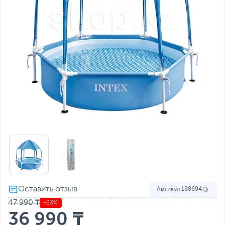
Артикул
188694
47 990 ₸
-23%
36 990 ₸