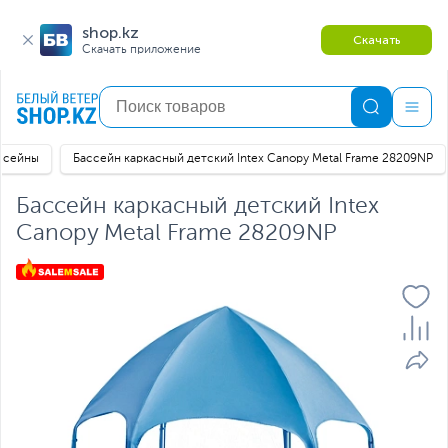
shop.kz
Скачать
Скачать приложение
ссейны
Бассейн каркасный детский Intex Canopy Metal Frame 28209NP
Бассейн каркасный детский Intex
Canopy Metal Frame 28209NP