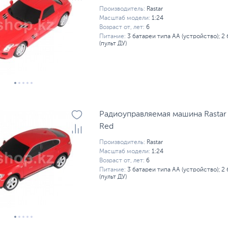
Производитель:
Rastar
Масштаб модели:
1:24
Возраст от, лет:
6
Питание:
3 батареи типа AA (устройство); 2
(пульт ДУ)
Радиоуправляемая машина Rastar 
Red
Производитель:
Rastar
Масштаб модели:
1:24
Возраст от, лет:
6
Питание:
3 батареи типа AA (устройство); 2
(пульт ДУ)