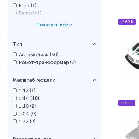
Ford (
1
)
Ferrari (
4
)
Mercedes-Benz (
4
)
+169 Б
Mitsubishi Motors (
1
)
Porsche (
5
)
Тип
Range Rover (
1
)
Автомобиль (
30
)
Робот-трансформер (
2
)
Масштаб модели
1:12 (
1
)
1:14 (
18
)
+159 Б
1:18 (
2
)
1:24 (
9
)
1:32 (
2
)