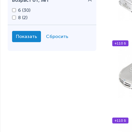
Возраст от, лет
6 (
30
)
8 (
2
)
+110 Б
+110 Б