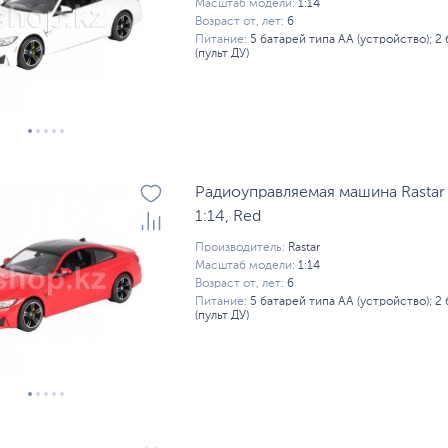
Масштаб модели:
1:14
Возраст от, лет:
6
Питание:
5 батарей типа AA (устройство); 2
(пульт ДУ)
Радиоуправляемая машина Rasta
1:14, Red
Производитель:
Rastar
Масштаб модели:
1:14
Возраст от, лет:
6
Питание:
5 батарей типа AA (устройство); 2
(пульт ДУ)