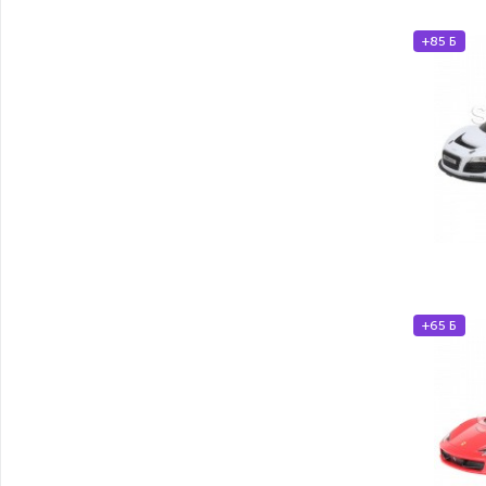
+85 Б
+65 Б