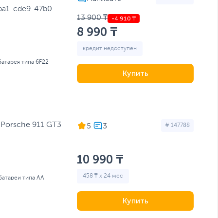
ba1-cde9-47b0-
13 900 ₸
8 990 ₸
кредит недоступен
 батарея типа 6F22
Купить
 Porsche 911 GT3
5
# 147788
10 990 ₸
458 ₸ x 24 мес
 батареи типа AA
Купить