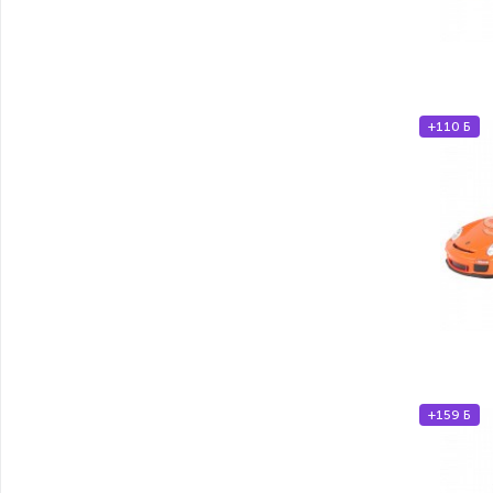
+110 Б
+159 Б