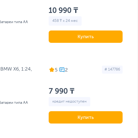
10 990 ₸
458 ₸ x 24 мес
 батареи типа AA
Купить
BMW X6, 1:24,
5
# 147786
7 990 ₸
кредит недоступен
 батареи типа AA
Купить