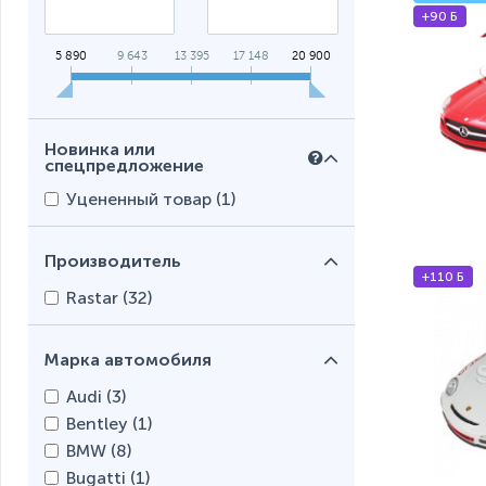
+90 Б
5 890
9 643
13 395
17 148
20 900
Новинка или
спецпредложение
Уцененный товар (
1
)
Производитель
+110 Б
Rastar (
32
)
Марка автомобиля
Audi (
3
)
Bentley (
1
)
BMW (
8
)
Bugatti (
1
)