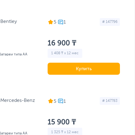
Bentley
5
# 147796
16 900 ₸
1 408 ₸ x 12 мес
 батареи типа AA
Купить
 Mercedes-Benz
5
# 147783
15 900 ₸
1 325 ₸ x 12 мес
 батареи типа AA