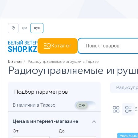
қаз
рус
Каталог
Главная
Радиоуправляемые игрушки в Таразе
Радиоуправляемые игрушк
Радиоупр
Подбор параметров
В наличии в Таразе
3
Цена в интернет-магазине
От
До
Уцененны