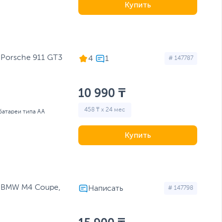
Купить
 Porsche 911 GT3
4
# 147787
10 990 ₸
458 ₸ x 24 мес
 батареи типа AA
Купить
r BMW M4 Coupe,
# 147798