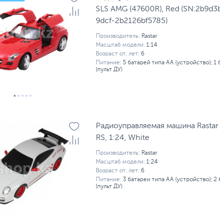
SLS AMG (47600R), Red (SN:2b9d3
9dcf-2b2126bf5785)
Производитель:
Rastar
Масштаб модели:
1:14
Возраст от, лет:
6
Питание:
5 батарей типа AA (устройство); 1
(пульт ДУ)
Радиоуправляемая машина Rastar
RS, 1:24, White
Производитель:
Rastar
Масштаб модели:
1:24
Возраст от, лет:
6
Питание:
3 батареи типа AA (устройство); 2
(пульт ДУ)