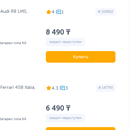
Audi R8 LMS,
4
# 104062
8 490 ₸
кредит недоступен
 батареи типа AA
Купить
rrari 458 Italia,
4.3
# 147795
6 490 ₸
кредит недоступен
 батареи типа AA