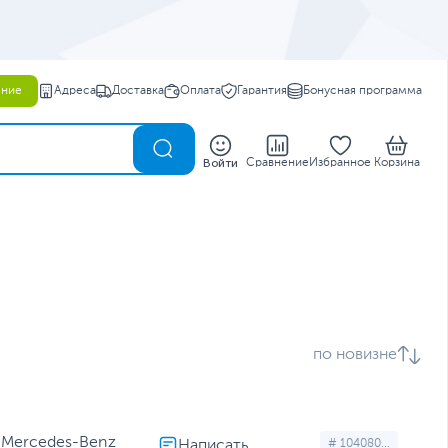
ение
Адреса
Доставка
Оплата
Гарантия
Бонусная программа
0
Войти
Сравнение
Избранное
Корзина
по новизне
 Mercedes-Benz
# 104080...