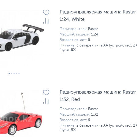
Радиоуправляемая машина Rastar 
1:24, White
Производитель:
Rastar
Масштаб модели:
1:24
Возраст от, лет:
6
Питание:
3 батареи типа AA (устройство); 2
(пульт ДУ)
Радиоуправляемая машина Rastar Fe
1:32, Red
Производитель:
Rastar
Масштаб модели:
1:32
Возраст от, лет:
6
Питание:
2 батареи типа AA (устройство); 2
(пульт ДУ)