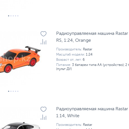
Радиоуправляемая машина Rastar
RS, 1:24, Orange
Производитель:
Rastar
Масштаб модели:
1:24
Возраст от, лет:
6
Питание:
3 батареи типа AA (устройство); 2
(пульт ДУ)
Радиоуправляемая машина Rasta
1:14, White
Производитель:
Rastar