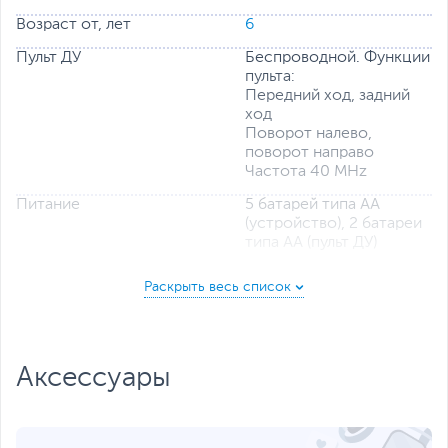
Возраст от, лет
6
Пульт ДУ
Беспроводной. Функции
пульта:
Передний ход, задний
ход
Поворот налево,
поворот направо
Частота 40 МHz
Питание
5 батарей типа AA
(устройство), 2 батареи
типа AA (пульт ДУ)
Внимание
В комплект игрушки
батареи питания не
входят!
Цвет, используемый в
Белый, Черный
оформлении
Аксессуары
Дополнительно
Подсветка задних фар
Прорезиненные шины
Размеры и вес