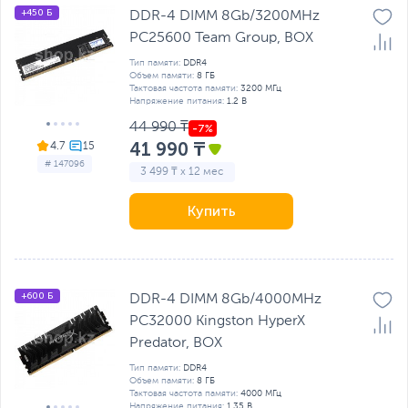
+450 Б
DDR-4 DIMM 8Gb/3200MHz
PC25600 Team Group, BOX
Тип памяти:
DDR4
Объем памяти:
8 ГБ
Тактовая частота памяти:
3200 МГц
Напряжение питания:
1.2 В
44 990 ₸
41 990 ₸
4.7
# 147096
3 499 ₸ x 12 мес
Купить
+600 Б
DDR-4 DIMM 8Gb/4000MHz
PC32000 Kingston HyperX
Predator, BOX
Тип памяти:
DDR4
Объем памяти:
8 ГБ
Тактовая частота памяти:
4000 МГц
Напряжение питания:
1.35 В