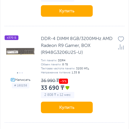
Купить
+370 Б
DDR-4 DIMM 8GB/3200MHz AMD
Radeon R9 Gamer, BOX
(R948G3206U2S-U)
Тип памяти:
DDR4
Объем памяти:
8 ГБ
Тактовая частота памяти:
3200 МГц
Напряжение питания:
1.35 В
36 990 ₸
# 180258
33 690 ₸
2 808 ₸ x 12 мес
Купить