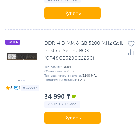
Купить
+350 Б
DDR-4 DIMM 8 GB 3200 MHz GeIL
Pristine Series, BOX
(GP48GB3200C22SC)
Тип памяти:
DDR4
Объем памяти:
8 ГБ
Тактовая частота памяти:
3200 МГц
Напряжение питания:
1.2 В
5
# 190257
34 990 ₸
2 916 ₸ x 12 мес
Купить