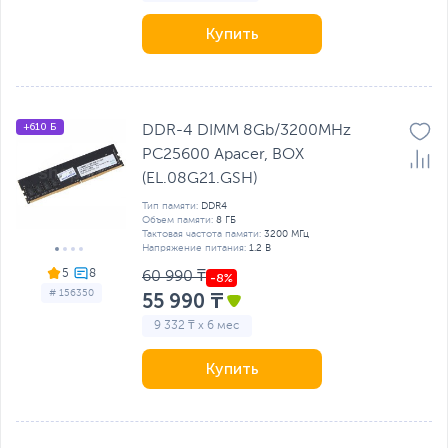
Купить
+610 Б
DDR-4 DIMM 8Gb/3200MHz
PC25600 Apacer, BOX
(EL.08G21.GSH)
Тип памяти:
DDR4
Объем памяти:
8 ГБ
Тактовая частота памяти:
3200 МГц
Напряжение питания:
1.2 В
5
60 990 ₸
# 156350
55 990 ₸
9 332 ₸ x 6 мес
Купить