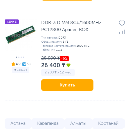
+290 Б
DDR-3 DIMM 8Gb/1600MHz
PC12800 Apacer, BOX
Тип памяти:
DDR3
Объем памяти:
8 ГБ
Тактовая частота памяти:
1600 МГц
Тайминги:
CL11
28 990 ₸
26 400 ₸
4.9
# 135124
2 200 ₸ x 12 мес
Купить
Астана
Караганда
Алматы
Костанай