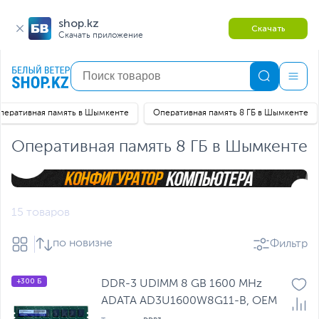
shop.kz
Скачать
Скачать приложение
перативная память в Шымкенте
Оперативная память 8 ГБ в Шымкенте
Оперативная память 8 ГБ в Шымкенте
15 товаров
по новизне
Фильтр
+300 Б
DDR-3 UDIMM 8 GB 1600 MHz
ADATA AD3U1600W8G11-B, OEM