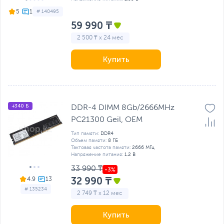
5
# 140495
59 990 ₸
2 500 ₸ x 24 мес
Купить
+340 Б
DDR-4 DIMM 8Gb/2666MHz
PC21300 Geil, OEM
Тип памяти:
DDR4
Объем памяти:
8 ГБ
Тактовая частота памяти:
2666 МГц
Напряжение питания:
1.2 В
33 990 ₸
32 990 ₸
4.9
# 135234
2 749 ₸ x 12 мес
Купить