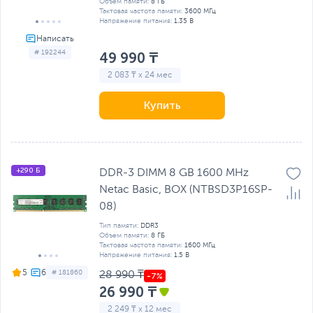
Объем памяти:
8 ГБ
Тактовая частота памяти:
3600 МГц
Напряжение питания:
1.35 В
# 192244
49 990 ₸
2 083 ₸ x 24 мес
Купить
+290 Б
DDR-3 DIMM 8 GB 1600 MHz
Netac Basic, BOX (NTBSD3P16SP-
08)
Тип памяти:
DDR3
Объем памяти:
8 ГБ
Тактовая частота памяти:
1600 МГц
Напряжение питания:
1.5 В
5
# 181860
28 990 ₸
26 990 ₸
2 249 ₸ x 12 мес