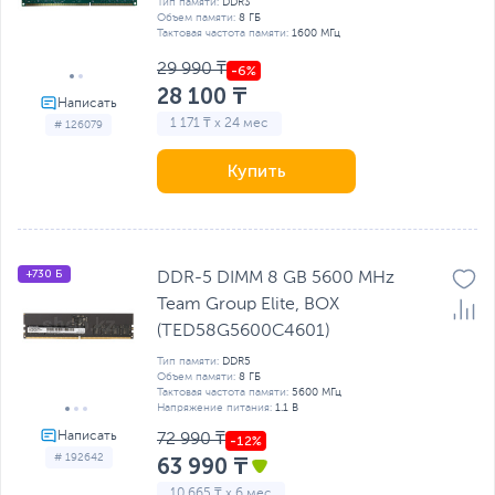
Тип памяти:
DDR3
Объем памяти:
8 ГБ
Тактовая частота памяти:
1600 МГц
29 990 ₸
28 100 ₸
1 171 ₸ x 24 мес
# 126079
Купить
+730 Б
DDR-5 DIMM 8 GB 5600 MHz
Team Group Elite, BOX
(TED58G5600C4601)
Тип памяти:
DDR5
Объем памяти:
8 ГБ
Тактовая частота памяти:
5600 МГц
Напряжение питания:
1.1 В
72 990 ₸
# 192642
63 990 ₸
10 665 ₸ x 6 мес