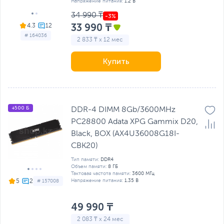
Напряжение питания:
1.2 В
34 990 ₸
33 990 ₸
4.3
# 164036
2 833 ₸ x 12 мес
Купить
+500 Б
DDR-4 DIMM 8Gb/3600MHz
PC28800 Adata XPG Gammix D20,
Black, BOX (AX4U36008G18I-
CBK20)
Тип памяти:
DDR4
Объем памяти:
8 ГБ
Тактовая частота памяти:
3600 МГц
Напряжение питания:
1.35 В
5
# 157008
49 990 ₸
2 083 ₸ x 24 мес