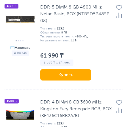
+620 Б
DDR-5 DIMM 8 GB 4800 MHz
Netac Basic, BOX (NTBSD5P48SP-
08)
Тип памяти:
DDR5
Объем памяти:
8 ГБ
Тактовая частота памяти:
4800 МГц
Напряжение питания:
1.1 В
# 192240
61 990 ₸
2 583 ₸ x 24 мес
Купить
+500 Б
DDR-4 DIMM 8 GB 3600 MHz
Kingston Fury Renegade RGB, BOX
(KF436C16RB2A/8)
Тип памяти:
DDR4