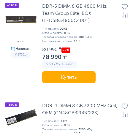
+810 Б
DDR-5 DIMM 8 GB 4800 MHz
Team Group Elite, BOX
(TED58G4800C4001)
Тип памяти:
DDR5
Объем памяти:
8 ГБ
Тактовая частота памяти:
4800 МГц
Напряжение питания:
1.1 В
80 990 ₸
# 179914
78 990 ₸
6 583 ₸ x 12 мес
Купить
+350 Б
DDR-4 DIMM 8 GB 3200 MHz Geil,
OEM (GN48GB3200C22S)
Тип памяти:
DDR4
Объем памяти:
8 ГБ
Тактовая частота памяти:
3200 МГц