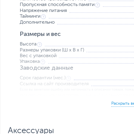
Пропускная способность памяти
Напряжение питания
Тайминги
Дополнительно
Размеры и вес
Высота
Размеры упаковки (Ш х В х Г)
Вес с упаковкой
Упаковка
Заводские данные
Срок гарантии (мес.)
Ссылка на сайт производителя
Если вы заметили ошибку или неточность в описании товара, пожал
Xарактеристики, комплект поставки и внешний вид данного товар
без отражения в каталоге интернет-магазина.
Аксессуары