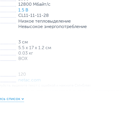
12800 Мбайт/с
1.5 В
CL11-11-11-28
Низкое тепловыделение
Невысокое энергопотребление
3 см
5.5 х 17 х 1.2 см
0.03 кг
BOX
120
netac.com
уйста, выделите текст с ошибкой и нажмите Ctrl+Enter.
а могут отличаться от указанных или могут быть изменены производителем