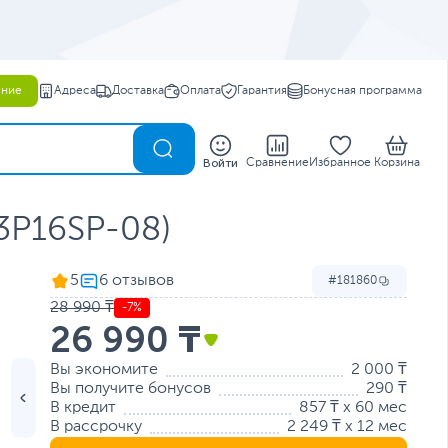
ение
Адреса
Доставка
Оплата
Гарантия
Бонусная программа
0
Войти
Сравнение
Избранное
Корзина
3P16SP-08)
5
181860
28 990 ₸
-7%
26 990 ₸
Вы экономите
2 000 ₸
Вы получите бонусов
290 ₸
В кредит
857 ₸ x 60 мес
В рассрочку
2 249 ₸ x 12 мес