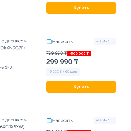
Купить
1 с дисплеем
# 164735...
VTDKXN9G7F)
799 990 ₸
299 990 ₸
ore GPU
9 522 ₸ x 60 мес
Купить
1 с дисплеем
# 164735...
LG6XCJX6XW)