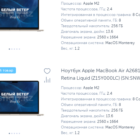
Процессор:
Apple M2
Частота процессора, ГГц:
2.4
Интегрированная в процессор графика:
8 C
Объем оперативной памяти, ГБ:
8
Твердотельный накопитель:
256 ГБ
Диагональ экрана, дюйм:
13.6
Разрешение экрана:
2560 x 1664
Операционная система:
MacOS Monterey
Вес, кг:
1.2
й товар
Ноутбук Apple MacBook Air A268
Retina Liquid (Z15Y000LC) (SN:S
Процессор:
Apple M2
Частота процессора, ГГц:
2.4
Интегрированная в процессор графика:
8 C
Объем оперативной памяти, ГБ:
8
Твердотельный накопитель:
256 ГБ
Диагональ экрана, дюйм:
13.6
Разрешение экрана:
2560 x 1664
Операционная система:
MacOS Monterey
Вес, кг:
1.2