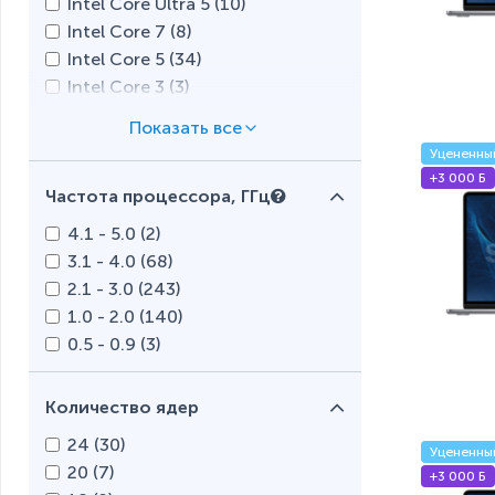
Intel Core Ultra 5 (
10
)
Intel Core 7 (
8
)
Intel Core 5 (
34
)
Intel Core 3 (
3
)
Intel Core i9 (
5
)
Intel Core i7 (
52
)
Уцененны
Intel Core i5 (
119
)
+3 000 Б
Частота процессора, ГГц
Intel Core i3 (
32
)
Intel N (
3
)
4.1 - 5.0 (
2
)
Intel Pentium Gold (
1
)
3.1 - 4.0 (
68
)
Intel Pentium Silver (
2
)
2.1 - 3.0 (
243
)
Intel Celeron (
7
)
1.0 - 2.0 (
140
)
AMD Ryzen AI 9 (
4
)
0.5 - 0.9 (
3
)
AMD Ryzen AI 7 (
5
)
AMD Ryzen AI 5 (
2
)
Количество ядер
AMD Ryzen 9 (
10
)
24 (
30
)
AMD Ryzen 7 (
34
)
Уцененны
20 (
7
)
AMD Ryzen 5 (
51
)
+3 000 Б