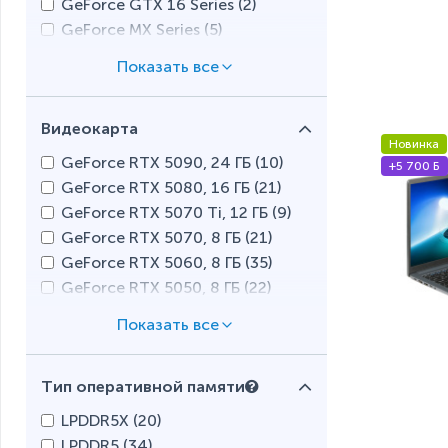
GeForce GTX 16 Series (
2
)
GeForce MX Series (
5
)
Radeon RX 6000M Series (
3
)
Radeon RX 5000M Series (
3
)
Видеокарта
Новинка
GeForce RTX 5090, 24 ГБ (
10
)
+5 700 Б
GeForce RTX 5080, 16 ГБ (
21
)
GeForce RTX 5070 Ti, 12 ГБ (
9
)
GeForce RTX 5070, 8 ГБ (
21
)
GeForce RTX 5060, 8 ГБ (
35
)
GeForce RTX 5050, 8 ГБ (
22
)
GeForce RTX 4090, 16 ГБ (
1
)
GeForce RTX 4060, 8 ГБ (
2
)
GeForce RTX 4050, 6 ГБ (
25
)
Тип оперативной памяти
GeForce RTX 3080, 8 ГБ (
1
)
GeForce RTX 3070 Ti, 8 ГБ (
1
)
LPDDR5X (
20
)
GeForce RTX 3070, 8 ГБ (
5
)
LPDDR5 (
34
)