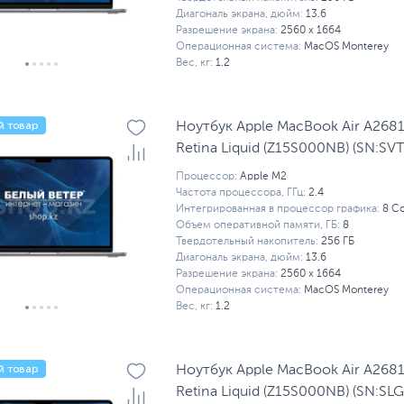
Диагональ экрана, дюйм:
13.6
Разрешение экрана:
2560 x 1664
Операционная система:
MacOS Monterey
Вес, кг:
1.2
й товар
Ноутбук Apple MacBook Air A268
Retina Liquid (Z15S000NB) (SN:S
Процессор:
Apple M2
Частота процессора, ГГц:
2.4
Интегрированная в процессор графика:
8 C
Объем оперативной памяти, ГБ:
8
Твердотельный накопитель:
256 ГБ
Диагональ экрана, дюйм:
13.6
Разрешение экрана:
2560 x 1664
Операционная система:
MacOS Monterey
Вес, кг:
1.2
й товар
Ноутбук Apple MacBook Air A268
Retina Liquid (Z15S000NB) (SN:S