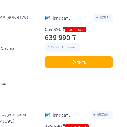
оутбуки для учебы
Ноутбуки с RTX 4080
MA (90NB17V1-
# 197154
669 990 ₸
639 990 ₸
106 665 ₸ x 6 мес
l Graphics
Б
Купить
x64)
1 с дисплеем
# 165309...
6W309C)
499 990 ₸