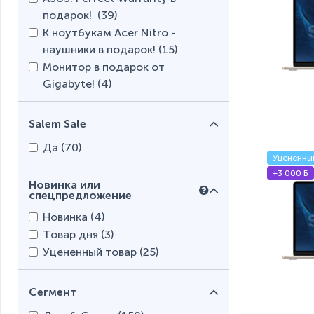
подарок! (
39
)
К ноутбукам Acer Nitro -
наушники в подарок! (
15
)
Монитор в подарок от
Gigabyte! (
4
)
Salem Sale
Да (
70
)
Уцененны
+3 000 Б
Новинка или
спецпредложение
Новинка (
4
)
Товар дня (
3
)
Уцененный товар (
25
)
Сегмент