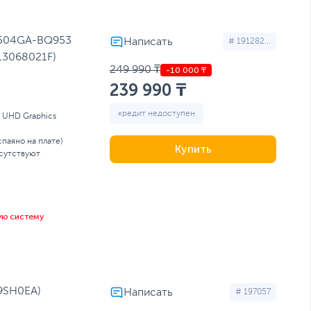
1504GA-BQ953
# 191282...
13068021F)
249 990 ₸
239 990 ₸
кредит недоступен
l UHD Graphics
спаяно на плате)
Купить
сутствуют
ую систему
D9SH0EA)
# 197057