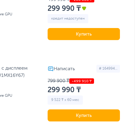
299 990 ₸
ore GPU
кредит недоступен
Купить
1 с дисплеем
# 164994...
NW1MX16Y67)
799 900 ₸
299 990 ₸
ore GPU
9 522 ₸ x 60 мес
Купить