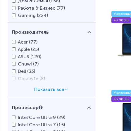
Дом & Семья (
158
)
Работа & Бизнес (
77
)
Уцененны
Gaming (
224
)
+3 000 Б
Производитель
Acer (
77
)
Apple (
25
)
ASUS (
120
)
Chuwi (
7
)
Dell (
33
)
Gigabyte (
8
)
HP (
54
)
Lenovo (
70
)
Уцененны
+3 000 Б
MSI (
56
)
Процессор
Tecno (
9
)
Intel Core Ultra 9 (
29
)
Intel Core Ultra 7 (
15
)