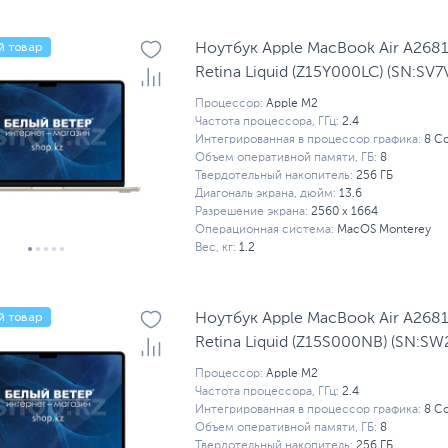
й товар
Ноутбук Apple MacBook Air A268
Retina Liquid (Z15Y000LC) (SN:S
Процессор:
Apple M2
Частота процессора, ГГц:
2.4
Интегрированная в процессор графика:
8 C
Объем оперативной памяти, ГБ:
8
Твердотельный накопитель:
256 ГБ
Диагональ экрана, дюйм:
13.6
Разрешение экрана:
2560 x 1664
Операционная система:
MacOS Monterey
Вес, кг:
1.2
й товар
Ноутбук Apple MacBook Air A268
Retina Liquid (Z15S000NB) (SN:
Процессор:
Apple M2
Частота процессора, ГГц:
2.4
Интегрированная в процессор графика:
8 C
Объем оперативной памяти, ГБ:
8
Твердотельный накопитель:
256 ГБ