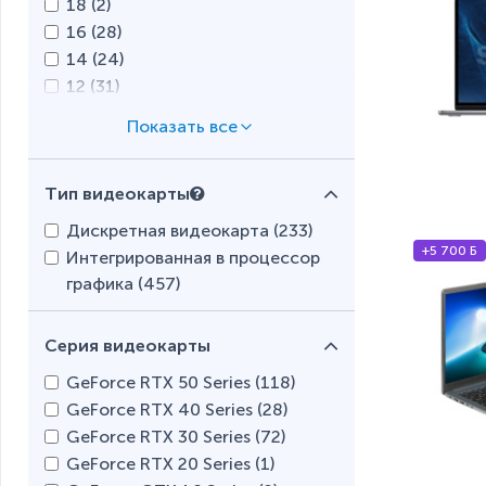
18 (
2
)
AMD Ryzen 3 (
4
)
16 (
28
)
AMD E-Series (
1
)
14 (
24
)
Apple M3 Max (
1
)
12 (
31
)
Apple M3 (
8
)
10 (
77
)
Apple M2 (
15
)
8 (
128
)
Apple M1 (
1
)
6 (
74
)
Snapdragon X (
1
)
Тип видеокарты
4 (
35
)
Qualcomm (
2
)
2 (
23
)
Дискретная видеокарта (
233
)
+5 700 Б
Интегрированная в процессор
графика (
457
)
Серия видеокарты
GeForce RTX 50 Series (
118
)
GeForce RTX 40 Series (
28
)
GeForce RTX 30 Series (
72
)
GeForce RTX 20 Series (
1
)