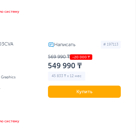
ую систему
503CVA
# 197113
569 990 ₸
549 990 ₸
45 833 ₸ x 12 мес
l Graphics
Б
Купить
ую систему