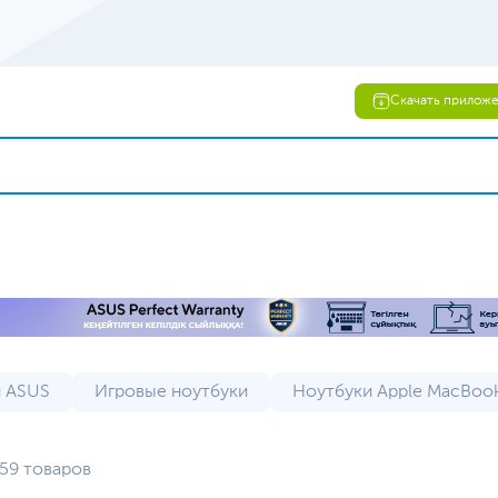
Скачать прилож
 ASUS
Игровые ноутбуки
Ноутбуки Apple MacBoo
 Lenovo
ASUS ROG ноутбуки
Бюджетные ноутбук
59 товаров
 (уцененный товар)
Ноутбуки 17 дюймов
Ноутбуки