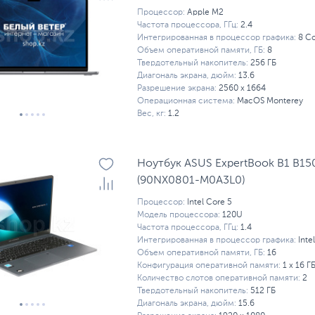
Процессор:
Apple M2
Частота процессора, ГГц:
2.4
Интегрированная в процессор графика:
8 C
Объем оперативной памяти, ГБ:
8
Твердотельный накопитель:
256 ГБ
Диагональ экрана, дюйм:
13.6
Разрешение экрана:
2560 x 1664
Операционная система:
MacOS Monterey
Вес, кг:
1.2
Ноутбук ASUS ExpertBook B1 B1
(90NX0801-M0A3L0)
Процессор:
Intel Core 5
Модель процессора:
120U
Частота процессора, ГГц:
1.4
Интегрированная в процессор графика:
Inte
Объем оперативной памяти, ГБ:
16
Конфигурация оперативной памяти:
1 х 16 Г
Количество слотов оперативной памяти:
2
Твердотельный накопитель:
512 ГБ
Диагональ экрана, дюйм:
15.6