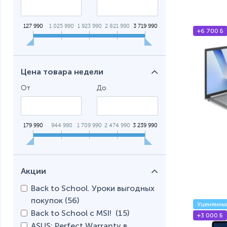
Ноутбуки
Ноутбуки
127 990
1 025 990
1 923 990
2 821 990
3 719 990
+6 700 Б
Цена товара недели
От
До
179 990
944 990
1 709 990
2 474 990
3 239 990
Акции
Back to School. Уроки выгодных
покупок (
56
)
Уцененны
Back to School с MSI! (
15
)
+3 000 Б
ASUS: Perfect Warranty в