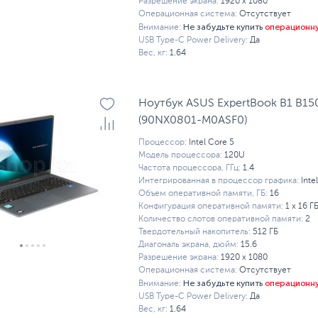
Разрешение экрана:
1920 x 1080
Операционная система:
Отсутствует
Не забудьте купить
операционн
Внимание:
USB Type-C Power Delivery:
Да
Вес, кг:
1.64
Ноутбук ASUS ExpertBook B1 B1
(90NX0801-M0ASF0)
Процессор:
Intel Core 5
Модель процессора:
120U
Частота процессора, ГГц:
1.4
Интегрированная в процессор графика:
Inte
Объем оперативной памяти, ГБ:
16
Конфигурация оперативной памяти:
1 х 16 Г
Количество слотов оперативной памяти:
2
Твердотельный накопитель:
512 ГБ
Диагональ экрана, дюйм:
15.6
Разрешение экрана:
1920 x 1080
Операционная система:
Отсутствует
Не забудьте купить
операционн
Внимание:
USB Type-C Power Delivery:
Да
Вес, кг:
1.64