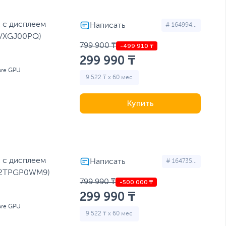
1 с дисплеем
# 164994...
V7VXGJ00PQ)
799 900 ₸
299 990 ₸
ore GPU
9 522 ₸ x 60 мес
Купить
1 с дисплеем
# 164735...
SW2TPGP0WM9)
799 990 ₸
299 990 ₸
ore GPU
9 522 ₸ x 60 мес