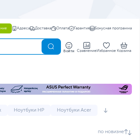
ение
Адреса
Доставка
Оплата
Гарантия
Бонусная программа
0
Войти
Сравнение
Избранное
Корзина
k
Ноутбуки HP
Ноутбуки Acer
и
Мини ноутбуки
Мощные ноутбуки
по новизне
 Dell
Ноутбуки Lenovo IdeaPad 3