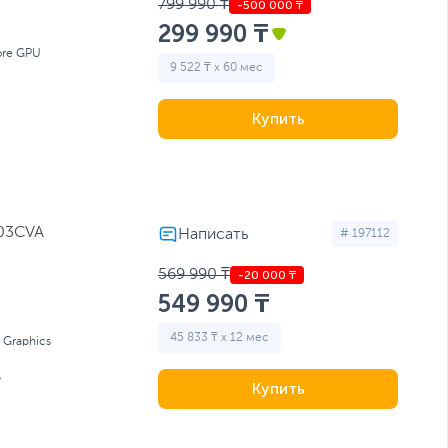
799 990 ₸
299 990 ₸
ore GPU
9 522 ₸ x 60 мес
Купить
503CVA
# 197112
569 990 ₸
549 990 ₸
45 833 ₸ x 12 мес
l Graphics
Б
Купить