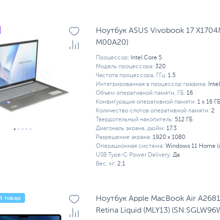
 MSI
Ноутбуки без ОС
Ноутбуки для работы
Н
 с RTX 5090
Сенсорные ноутбуки
Ноутбук ASUS Vivobook 17 X1704
M00A20)
Процессор:
Intel Core 5
Модель процессора:
320
Частота процессора, ГГц:
1.5
Интегрированная в процессор графика:
Inte
Объем оперативной памяти, ГБ:
16
Конфигурация оперативной памяти:
1 х 16 Г
Количество слотов оперативной памяти:
2
Твердотельный накопитель:
512 ГБ
Диагональ экрана, дюйм:
17.3
Разрешение экрана:
1920 x 1080
Операционная система:
Windows 11 Home (
USB Type-C Power Delivery:
Да
Вес, кг:
2.1
й товар
Ноутбук Apple MacBook Air A268
Retina Liquid (MLY13) (SN:SGLW9