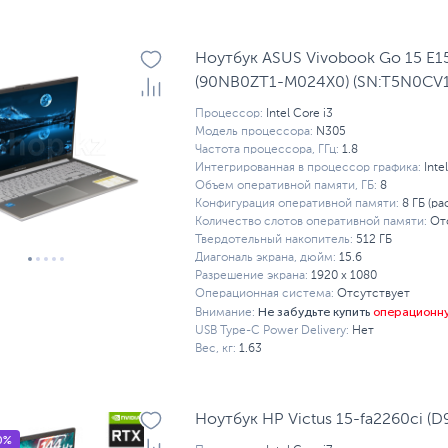
Ноутбук ASUS Vivobook Go 15 E
(90NB0ZT1-M024X0) (SN:T5N0CV
Процессор:
Intel Core i3
Модель процессора:
N305
Частота процессора, ГГц:
1.8
Интегрированная в процессор графика:
Inte
Объем оперативной памяти, ГБ:
8
Конфигурация оперативной памяти:
8 ГБ (ра
Количество слотов оперативной памяти:
От
Твердотельный накопитель:
512 ГБ
Диагональ экрана, дюйм:
15.6
Разрешение экрана:
1920 x 1080
Операционная система:
Отсутствует
Не забудьте купить
операционн
Внимание:
USB Type-C Power Delivery:
Нет
Вес, кг:
1.63
Ноутбук HP Victus 15-fa2260ci (
0%