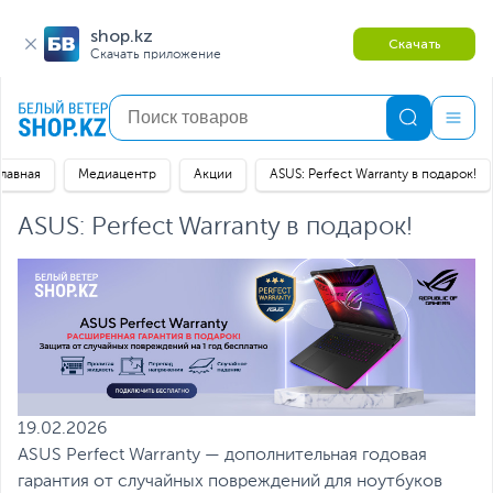
shop.kz
Скачать
Скачать приложение
Главная
Медиацентр
Акции
ASUS: Perfect Warranty в подарок!
ASUS: Perfect Warranty в подарок!
19.02.2026
ASUS Perfect Warranty — дополнительная годовая
гарантия от случайных повреждений для ноутбуков