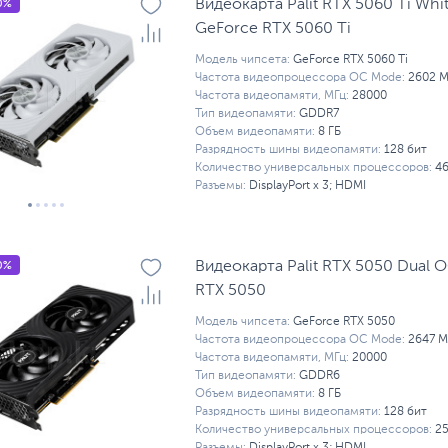
0%
Видеокарта Palit RTX 5060 Ti Whi
GeForсe RTX 5060 Ti
Модель чипсета:
GeForсe RTX 5060 Ti
Частота видеопроцессора OC Mode:
2602 М
Частота видеопамяти, МГц:
28000
Тип видеопамяти:
GDDR7
Объем видеопамяти:
8 ГБ
Разрядность шины видеопамяти:
128 бит
Количество универсальных процессоров:
4
Разъемы:
DisplayPort x 3; HDMI
0%
Видеокарта Palit RTX 5050 Dual O
RTX 5050
Модель чипсета:
GeForce RTX 5050
Частота видеопроцессора OC Mode:
2647 М
Частота видеопамяти, МГц:
20000
Тип видеопамяти:
GDDR6
Объем видеопамяти:
8 ГБ
Разрядность шины видеопамяти:
128 бит
Количество универсальных процессоров:
2
Разъемы:
DisplayPort x 3; HDMI