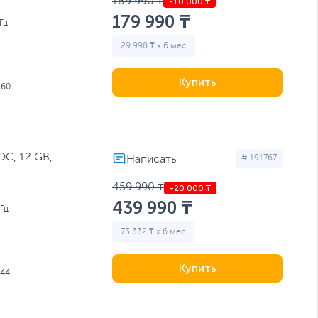
189 990 ₸
179 990 ₸
Гц
29 998 ₸ x 6 мес
Купить
560
OC, 12 GB,
# 191767
459 990 ₸
439 990 ₸
Гц
73 332 ₸ x 6 мес
Купить
44