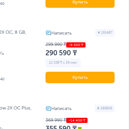
Купить
960
2X OC, 8 GB,
# 191467
299 990 ₸
290 590 ₸
Гц
12 108 ₸ x 24 мес
Купить
840
ow 2X OC Plus,
# 190659
369 990 ₸
355 590 ₸