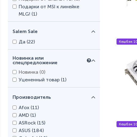
Подарки от MSI к линейке
MLG! (
1
)
Salem Sale
Да (
22
)
Кешбэк 1
Новинка или
спецпредложение
Новинка (
0
)
Уцененный товар (
1
)
Производитель
Afox (
11
)
AMD (
1
)
ASRock (
15
)
Кешбэк 1
ASUS (
184
)