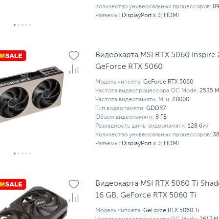
Количество универсальных процессоров:
8
Разъемы:
DisplayPort x 3; HDMI
Видеокарта MSI RTX 5060 Inspire 
GeForсe RTX 5060
Модель чипсета:
GeForce RTX 5060
Частота видеопроцессора OC Mode:
2535 М
Частота видеопамяти, МГц:
28000
Тип видеопамяти:
GDDR7
Объем видеопамяти:
8 ГБ
Разрядность шины видеопамяти:
128 бит
Количество универсальных процессоров:
3
Разъемы:
DisplayPort x 3; HDMI
Видеокарта MSI RTX 5060 Ti Shad
16 GB, GeForce RTX 5060 Ti
Модель чипсета:
GeForce RTX 5060 Ti