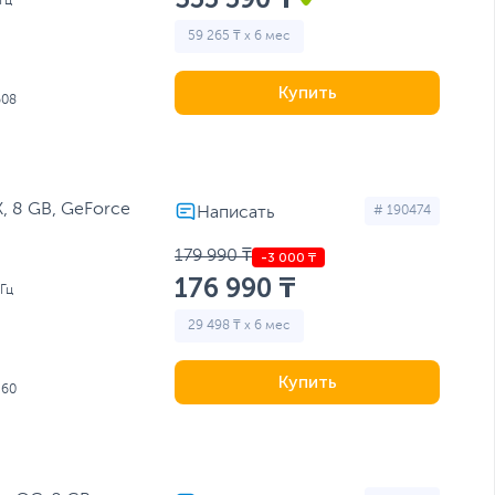
Гц
59 265 ₸ x 6 мес
Купить
608
, 8 GB, GeForсe
# 190474
179 990 ₸
176 990 ₸
Гц
29 498 ₸ x 6 мес
Купить
560