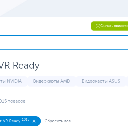
Скачать прилож
VR Ready
ты NVIDIA
Видеокарты AMD
Видеокарты ASUS
RTX 3070
RTX 3080
RTX 4070
RTX 5060
015 товаров
XT
RX 6900 XT
С пассивным охлаждением
С п
1015
: VR Ready
Сбросить все