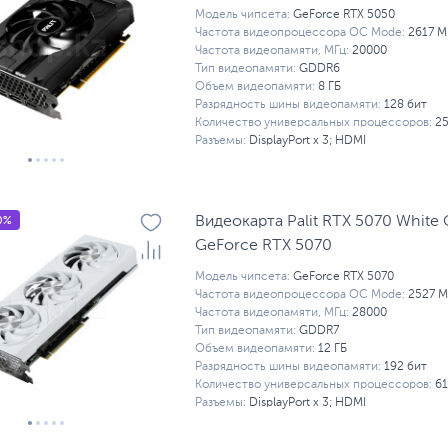
Модель чипсета:
GeForce RTX 5050
Частота видеопроцессора OC Mode:
2617 М
Частота видеопамяти, МГц:
20000
Тип видеопамяти:
GDDR6
Объем видеопамяти:
8 ГБ
Разрядность шины видеопамяти:
128 бит
Количество универсальных процессоров:
2
Разъемы:
DisplayPort x 3; HDMI
0%
Видеокарта Palit RTX 5070 White 
GeForce RTX 5070
Модель чипсета:
GeForce RTX 5070
Частота видеопроцессора OC Mode:
2527 М
Частота видеопамяти, МГц:
28000
Тип видеопамяти:
GDDR7
Объем видеопамяти:
12 ГБ
Разрядность шины видеопамяти:
192 бит
Количество универсальных процессоров:
61
Разъемы:
DisplayPort x 3; HDMI