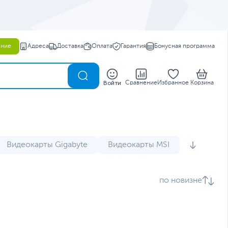
ение
Адреса
Доставка
Оплата
Гарантия
Бонусная программа
0
Войти
Сравнение
Избранное
Корзина
Видеокарты Gigabyte
Видеокарты MSI
RTX 5070
RTX 5080
RTX 5090
по новизне
одсветкой
Видеокарты для игр