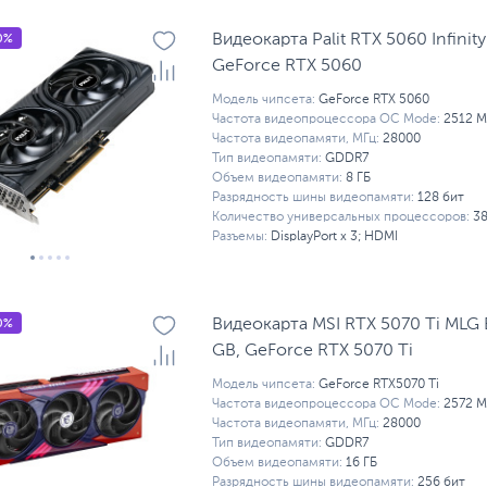
0%
Видеокарта Palit RTX 5060 Infinity
GeForсe RTX 5060
Модель чипсета:
GeForсe RTX 5060
Частота видеопроцессора OC Mode:
2512 М
Частота видеопамяти, МГц:
28000
Тип видеопамяти:
GDDR7
Объем видеопамяти:
8 ГБ
Разрядность шины видеопамяти:
128 бит
Количество универсальных процессоров:
3
Разъемы:
DisplayPort x 3; HDMI
0%
Видеокарта MSI RTX 5070 Ti MLG E
GB, GeForce RTX 5070 Ti
Модель чипсета:
GeForce RTX5070 Ti
Частота видеопроцессора OC Mode:
2572 М
Частота видеопамяти, МГц:
28000
Тип видеопамяти:
GDDR7
Объем видеопамяти:
16 ГБ
Разрядность шины видеопамяти:
256 бит