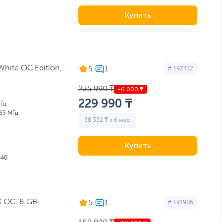
Купить
hite OC Edition,
5
# 192412
235 990 ₸
229 990 ₸
Гц
65 МГц
38 332 ₸ x 6 мес
Купить
840
 OC, 8 GB,
5
# 191906