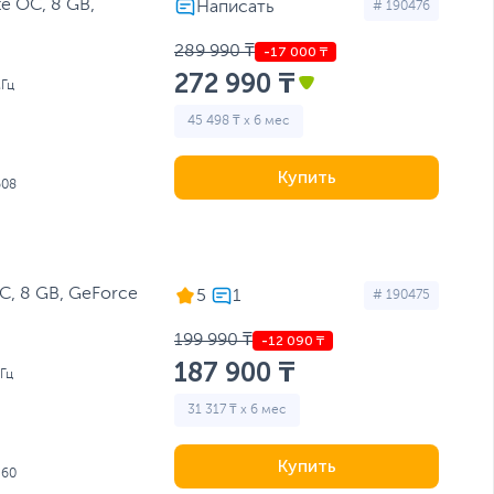
te OC, 8 GB,
# 190476
289 990 ₸
272 990 ₸
Гц
45 498 ₸ x 6 мес
Купить
608
C, 8 GB, GeForсe
5
# 190475
199 990 ₸
187 900 ₸
Гц
31 317 ₸ x 6 мес
Купить
560