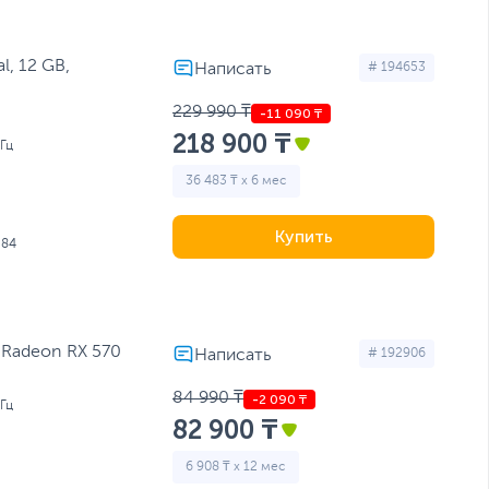
l, 12 GB,
# 194653
229 990 ₸
218 900 ₸
Гц
36 483 ₸ x 6 мес
Купить
584
 Radeon RX 570
# 192906
84 990 ₸
Гц
82 900 ₸
6 908 ₸ x 12 мес