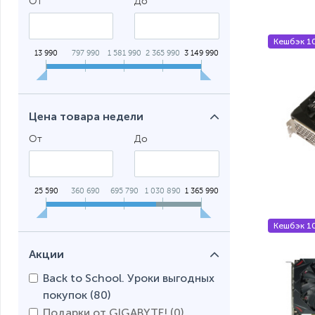
От
До
Кешбэк 1
13 990
797 990
1 581 990
2 365 990
3 149 990
Цена товара недели
От
До
25 590
360 690
695 790
1 030 890
1 365 990
Кешбэк 1
Акции
Back to School. Уроки выгодных
покупок (
80
)
Подарки от GIGABYTE! (
0
)