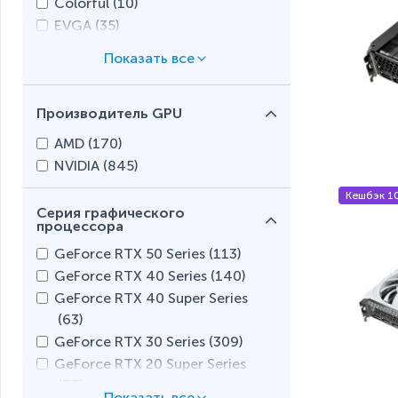
Colorful (
10
)
EVGA (
35
)
Gainward (
4
)
Gigabyte (
208
)
HIS (
2
)
Производитель GPU
Inno3D (
46
)
Manli (
0
)
AMD (
170
)
Maxsun (
0
)
NVIDIA (
845
)
MSI (
239
)
Кешбэк 1
OCPC (
1
)
Серия графического
Palit (
151
)
процессора
PowerColor (
31
)
GeForce RTX 50 Series (
113
)
PNY (
4
)
GeForce RTX 40 Series (
140
)
Sapphire (
42
)
GeForce RTX 40 Super Series
XFX (
1
)
(
63
)
ZOTAC (
30
)
GeForce RTX 30 Series (
309
)
GeForce RTX 20 Super Series
(
77
)