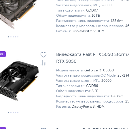
Частота видеопроцессора OC Mode:
2617 М
Частота видеопамяти, МГц:
28000
Тип видеопамяти:
GDDR7
Объем видеопамяти:
16 ГБ
Разрядность шины видеопамяти:
128 бит
Количество универсальных процессоров:
4
Разъемы:
DisplayPort x 3; HDMI
0%
Видеокарта Palit RTX 5050 StormX
RTX 5050
Модель чипсета:
GeForce RTX 5050
Частота видеопроцессора OC Mode:
2572 М
Частота видеопамяти, МГц:
20000
Тип видеопамяти:
GDDR6
Объем видеопамяти:
8 ГБ
Разрядность шины видеопамяти:
128 бит
Количество универсальных процессоров:
2
Разъемы:
DisplayPort x 3; HDMI