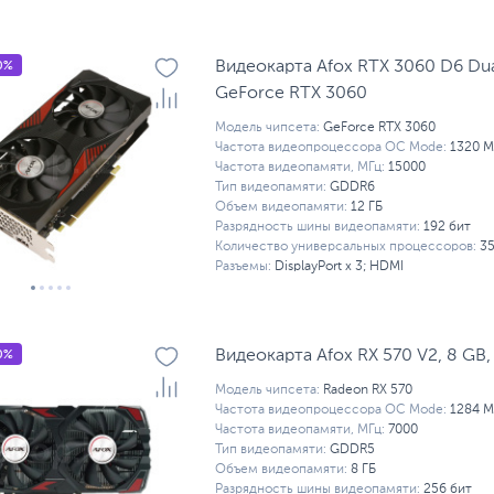
0%
Видеокарта Afox RTX 3060 D6 Dua
GeForсe RTX 3060
Модель чипсета:
GeForce RTX 3060
Частота видеопроцессора OC Mode:
1320 М
Частота видеопамяти, МГц:
15000
Тип видеопамяти:
GDDR6
Объем видеопамяти:
12 ГБ
Разрядность шины видеопамяти:
192 бит
Количество универсальных процессоров:
3
Разъемы:
DisplayPort x 3; HDMI
0%
Видеокарта Afox RX 570 V2, 8 GB,
Модель чипсета:
Radeon RX 570
Частота видеопроцессора OC Mode:
1284 М
Частота видеопамяти, МГц:
7000
Тип видеопамяти:
GDDR5
Объем видеопамяти:
8 ГБ
Разрядность шины видеопамяти:
256 бит