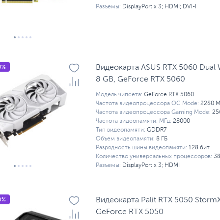
Разъемы:
DisplayPort x 3; HDMI; DVI-I
0%
Видеокарта ASUS RTX 5060 Dual W
8 GB, GeForce RTX 5060
Модель чипсета:
GeForce RTX 5060
Частота видеопроцессора OC Mode:
2280 М
Частота видеопроцессора Gaming Mode:
25
Частота видеопамяти, МГц:
28000
Тип видеопамяти:
GDDR7
Объем видеопамяти:
8 ГБ
Разрядность шины видеопамяти:
128 бит
Количество универсальных процессоров:
3
Разъемы:
DisplayPort x 3; HDMI
0%
Видеокарта Palit RTX 5050 StormX
GeForсe RTX 5050