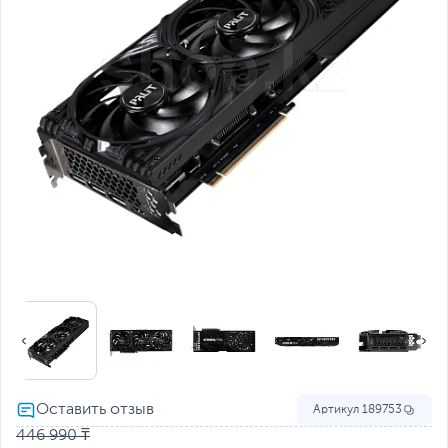
Артикул
189753
446 990 ₸