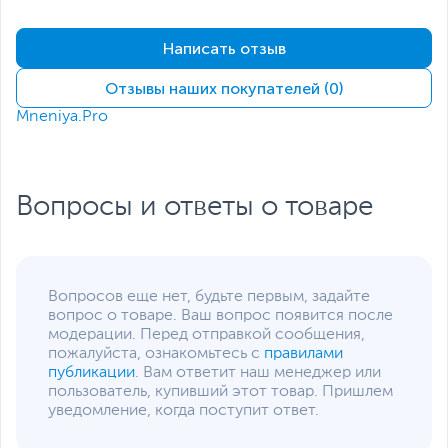
Максимальное
7680 x 4320 (при
разрешение
подключении через
Написать отзыв
DisplayPort)
Подключение
Отзывы наших покупателей (0)
Интерфейс
PCI Express 5.0
Mneniya.Pro
подключения
Разъемы питания
1 х 16-pin
Количество
2.5
Вопросы и ответы о товаре
занимаемых слотов
расширения
Минимальная
650
мощность блока
Вопросов еще нет, будьте первым, задайте
питания, не менее, Вт
вопрос о товаре. Ваш вопрос появится после
Дополнительная информация
модерации. Перед отправкой сообщения,
пожалуйста, ознакомьтесь с
правилами
Поддерживаемые API
DirectX 1‎‎2 Ultimate,
публикации
. Вам ответит наш менеджер или
OpenGL 4.6, Vulkan API
пользователь, купивший этот товар. Пришлем
уведомление, когда поступит ответ.
Технологии
NVIDIA Ansel
,
NVIDIA
CUDA
,
NVIDIA DLSS
,