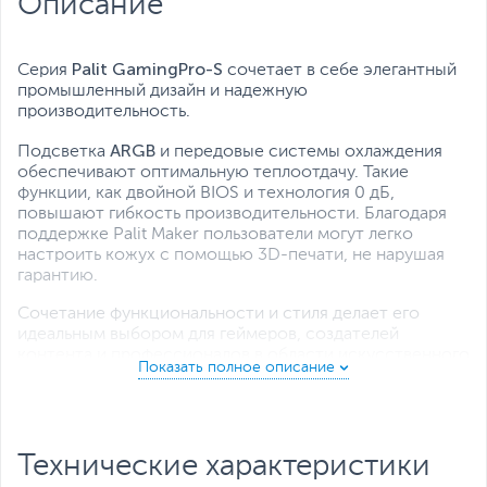
Описание
Palit GamingPro-S
Серия
сочетает в себе элегантный
промышленный дизайн и надежную
производительность.
ARGB
Подсветка
и передовые системы охлаждения
обеспечивают оптимальную теплоотдачу. Такие
функции, как двойной BIOS и технология 0 дБ,
повышают гибкость производительности. Благодаря
поддержке Palit Maker пользователи могут легко
настроить кожух с помощью 3D-печати, не нарушая
гарантию.
Сочетание функциональности и стиля делает его
идеальным выбором для геймеров, создателей
контента и профессионалов в области искусственного
интеллекта.
Графические процессоры GeForce RTX серии 50 на
NVIDIA Blackwell
базе
предоставляют геймерам и
создателям контента революционные возможности
Технические характеристики
искусственного интеллекта.