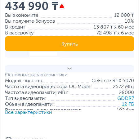
434 990 ₸
Вы экономите
12 000 ₸
Вы получите бонусов
10%
В кредит
13 807 ₸ x 60 мес
В рассрочку
72 498 ₸ x 6 мес
Купить
Основные характеристики:
Модель чипсета:
GeForce RTX 5070
Частота видеопроцессора OC Mode:
2572 МГц
Частота видеопамяти, МГц:
28000
Тип видеопамяти:
GDDR7
Объем видеопамяти:
12 ГБ
Разрядность шины видеопамяти:
192 бит
Все характеристики
Количество универсальных
6144
процессоров:
Разъемы:
DisplayPort x 3
,
HDMI
Все характеристики