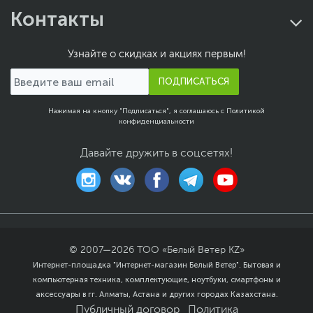
мм
Контакты
Упаковка
RTL
Узнайте о скидках и акциях первым!
Размер упаковки (Ш х В
37 х 24.5 х 10 см
х Г)
ПОДПИСАТЬСЯ
Вес с упаковкой
1.6 кг
Заводские данные
Нажимая на кнопку "Подписаться", я соглашаюсь с
Политикой
конфиденциальности
Срок гарантии (мес.)
24
Давайте дружить в соцсетях!
Ссылка на сайт
en.colorful.cn
производителя
Если вы заметили ошибку или неточность в описании товара,
пожалуйста, выделите текст с ошибкой и нажмите Ctrl+Enter.
Xарактеристики, комплект поставки и внешний вид данного товара
могут отличаться от указанных или могут быть изменены
производителем без отражения в каталоге интернет-магазина.
© 2007—
2026
ТОО «Белый Ветер KZ»
Интернет-площадка "Интернет-магазин Белый Ветер". Бытовая и
компьютерная техника, комплектующие, ноутбуки, смартфоны и
аксессуары в гг. Алматы, Астана и других городах Казахстана.
Публичный договор
Политика