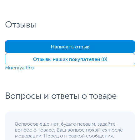
Разъемы
DisplayPort x 3
,
HDMI
Количество
4
Отзывы
поддерживаемых
мониторов
Максимальное
7680 x 4320 (при
Написать отзыв
разрешение
подключении через
DisplayPort)
Отзывы наших покупателей (0)
Подключение
Mneniya.Pro
Интерфейс
PCI Express 4.0
подключения
Разъемы питания
2 х 8-pin
Вопросы и ответы о товаре
Количество
2.6
занимаемых слотов
расширения
Минимальная
650
Вопросов еще нет, будьте первым, задайте
мощность блока
вопрос о товаре. Ваш вопрос появится после
питания, не менее, Вт
модерации. Перед отправкой сообщения,
Дополнительная информация