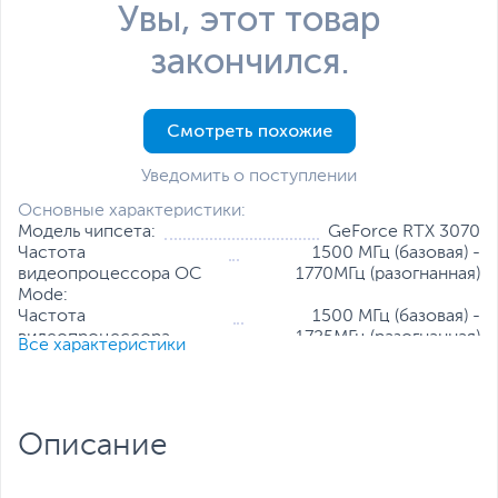
Увы, этот товар
закончился.
Смотреть похожие
Уведомить о поступлении
Основные характеристики:
Модель чипсета:
GeForce RTX 3070
Частота
1500 МГц (базовая) -
видеопроцессора OC
1770МГц (разогнанная)
Mode:
Частота
1500 МГц (базовая) -
видеопроцессора
1725МГц (разогнанная)
Все характеристики
Gaming Mode:
Частота видеопамяти, МГц:
14000
Тип видеопамяти:
GDDR6
Объем видеопамяти:
8 ГБ
Описание
Разрядность шины видеопамяти:
256 бит
Количество универсальных
5888
процессоров: