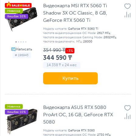
Видеокарта MSI RTX 5060 Ti
Новинка
Shadow 3X OC Classic, 8 GB,
Кешбэк 10%
GeForсe RTX 5060 Ti
Модель чипсета:
GeForсe RTX 5060 Ti
Частота видеопроцессора OC Mode:
2617 МГц
Частота видеопроцессора Gaming Mode:
2602МГц
Частота видеопамяти, МГц:
28000
354 990 ₸
# 196943
344 590 ₸
14 358 ₸ x 24 мес
Купить
Новинка
Видеокарта ASUS RTX 5080
Кешбэк 10%
ProArt OC, 16 GB, GeForce RTX
5080
Модель чипсета:
GeForce RTX 5080
Частота видеопроцессора OC Mode:
2730 МГц