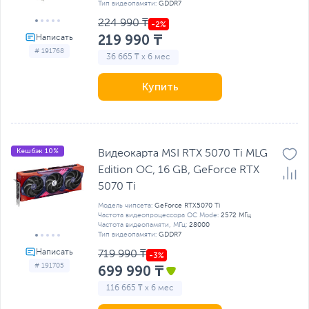
Тип видеопамяти:
GDDR7
224 990 ₸
219 990 ₸
# 191768
36 665 ₸ x 6 мес
Купить
Кешбэк 10%
Видеокарта MSI RTX 5070 Ti MLG
Edition OC, 16 GB, GeForce RTX
5070 Ti
Модель чипсета:
GeForce RTX5070 Ti
Частота видеопроцессора OC Mode:
2572 МГц
Частота видеопамяти, МГц:
28000
Тип видеопамяти:
GDDR7
719 990 ₸
# 191705
699 990 ₸
116 665 ₸ x 6 мес