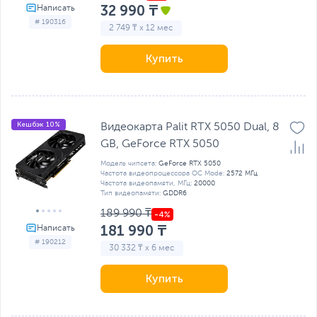
32 990 ₸
# 190316
2 749 ₸ x 12 мес
Купить
Кешбэк 10%
Видеокарта Palit RTX 5050 Dual, 8
GB, GeForсe RTX 5050
Модель чипсета:
GeForce RTX 5050
Частота видеопроцессора OC Mode:
2572 МГц
Частота видеопамяти, МГц:
20000
Тип видеопамяти:
GDDR6
189 990 ₸
181 990 ₸
# 190212
30 332 ₸ x 6 мес
Купить