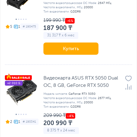
Частота видеопроцессора OC Mode:
2647 МГц
Частота видеопамяти, МГц:
20000
Тип видеопамяти:
GDDR6
199 990 ₸
187 900 ₸
5
# 190475
31 317 ₸ x 6 мес
Купить
Видеокарта ASUS RTX 5050 Dual
+2 010 Б
OC, 8 GB, GeForсe RTX 5050
Модель чипсета:
GeForce RTX 5050
Частота видеопроцессора OC Mode:
2677 МГц
Частота видеопамяти, МГц:
20000
Тип видеопамяти:
GDDR6
209 990 ₸
200 990 ₸
2
# 190341
8 375 ₸ x 24 мес