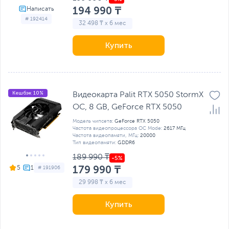
194 990 ₸
# 192414
32 498 ₸ x 6 мес
Купить
Кешбэк 10%
Видеокарта Palit RTX 5050 StormX
OC, 8 GB, GeForсe RTX 5050
Модель чипсета:
GeForce RTX 5050
Частота видеопроцессора OC Mode:
2617 МГц
Частота видеопамяти, МГц:
20000
Тип видеопамяти:
GDDR6
189 990 ₸
179 990 ₸
5
# 191906
29 998 ₸ x 6 мес
Купить