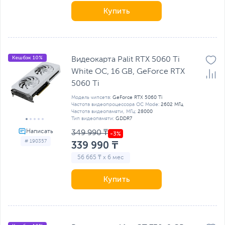
Купить
Кешбэк 10%
Видеокарта Palit RTX 5060 Ti
White OC, 16 GB, GeForсe RTX
5060 Ti
Модель чипсета:
GeForсe RTX 5060 Ti
Частота видеопроцессора OC Mode:
2602 МГц
Частота видеопамяти, МГц:
28000
Тип видеопамяти:
GDDR7
349 990 ₸
# 190357
339 990 ₸
56 665 ₸ x 6 мес
Купить