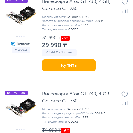
Кешбэк 10%
Видеокарта Afox GT 730, 2 GB,
GeForce GT 730
Модель чипсета:
GeForce GT 730
Частота видеопроцессора OC Mode:
700 МГц
Частота видеопамяти, МГц:
1333
Тип видеопамяти:
GDDR3
31 990 ₸
29 990 ₸
# 190313
2 499 ₸ x 12 мес
Купить
Кешбэк 10%
Видеокарта Afox GT 730, 4 GB,
GeForce GT 730
Модель чипсета:
GeForce GT 730
Частота видеопроцессора OC Mode:
700 МГц
Частота видеопамяти, МГц:
1333
Тип видеопамяти:
GDDR3
34 990 ₸