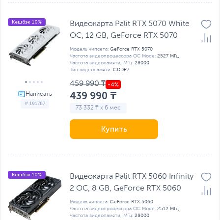
Кешбэк 10%
Видеокарта Palit RTX 5070 White
OC, 12 GB, GeForce RTX 5070
Модель чипсета:
GeForce RTX 5070
Частота видеопроцессора OC Mode:
2527 МГц
Частота видеопамяти, МГц:
28000
Тип видеопамяти:
GDDR7
459 990 ₸
439 990 ₸
# 191767
73 332 ₸ x 6 мес
Купить
Кешбэк 10%
Видеокарта Palit RTX 5060 Infinity
2 OC, 8 GB, GeForсe RTX 5060
Модель чипсета:
GeForсe RTX 5060
Частота видеопроцессора OC Mode:
2512 МГц
Частота видеопамяти, МГц:
28000