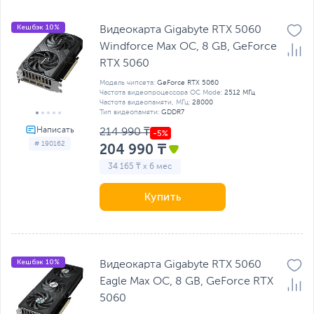
Кешбэк 10%
Видеокарта Gigabyte RTX 5060
Windforce Max OC, 8 GB, GeForсe
RTX 5060
Модель чипсета:
GeForсe RTX 5060
Частота видеопроцессора OC Mode:
2512 МГц
Частота видеопамяти, МГц:
28000
Тип видеопамяти:
GDDR7
214 990 ₸
# 190162
204 990 ₸
34 165 ₸ x 6 мес
Купить
Кешбэк 10%
Видеокарта Gigabyte RTX 5060
Eagle Max OC, 8 GB, GeForсe RTX
5060