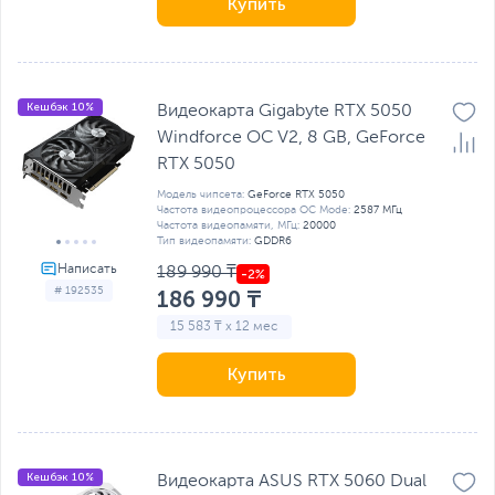
Купить
Кешбэк 10%
Видеокарта Gigabyte RTX 5050
Windforce OC V2, 8 GB, GeForсe
RTX 5050
Модель чипсета:
GeForсe RTX 5050
Частота видеопроцессора OC Mode:
2587 МГц
Частота видеопамяти, МГц:
20000
Тип видеопамяти:
GDDR6
189 990 ₸
# 192535
186 990 ₸
15 583 ₸ x 12 мес
Купить
Кешбэк 10%
Видеокарта ASUS RTX 5060 Dual