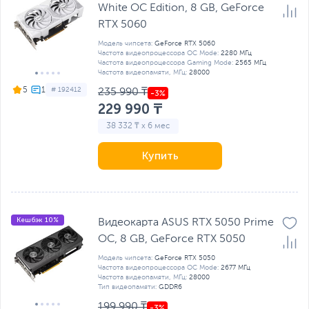
White OC Edition, 8 GB, GeForce
RTX 5060
Модель чипсета:
GeForce RTX 5060
Частота видеопроцессора OC Mode:
2280 МГц
Частота видеопроцессора Gaming Mode:
2565 МГц
Частота видеопамяти, МГц:
28000
5
# 192412
235 990 ₸
229 990 ₸
38 332 ₸ x 6 мес
Купить
Кешбэк 10%
Видеокарта ASUS RTX 5050 Prime
OC, 8 GB, GeForce RTX 5050
Модель чипсета:
GeForce RTX 5050
Частота видеопроцессора OC Mode:
2677 МГц
Частота видеопамяти, МГц:
28000
Тип видеопамяти:
GDDR6
199 990 ₸