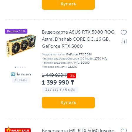
Купить
Кешбэк 10%
Видеокарта ASUS RTX 5080 ROG
Astral Dhahab CORE OC, 16 GB,
GeForce RTX 5080
Модель чипсета:
GeForce RTX 5080
Частота видеопроцессора OC Mode:
2790 МГц
Частота видеопамяти, МГц:
30000
Тип видеопамяти:
GDDR7
1 449 990 ₸
# 191442
1 399 990 ₸
233 332 ₸ x 6 мес
Купить
Видеокарта MSI RTX 5060 Inspire