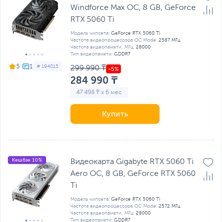
Windforce Max OC, 8 GB, GeForсe
RTX 5060 Ti
Модель чипсета:
GeForсe RTX 5060 Ti
Частота видеопроцессора OC Mode:
2587 МГц
Частота видеопамяти, МГц:
28000
Тип видеопамяти:
GDDR7
5
# 194015
299 990 ₸
284 990 ₸
47 498 ₸ x 6 мес
Купить
Кешбэк 10%
Видеокарта Gigabyte RTX 5060 Ti
Aero OC, 8 GB, GeForсe RTX 5060
Ti
Модель чипсета:
GeForсe RTX 5060 Ti
Частота видеопроцессора OC Mode:
2572 МГц
Частота видеопамяти, МГц:
28000
Тип видеопамяти:
GDDR7