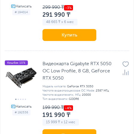
299 990 ₸
# 194014
291 990 ₸
48 665 ₸ x 6 мес
Купить
Кешбэк 10%
Видеокарта Gigabyte RTX 5050
OC Low Profile, 8 GB, GeForсe
RTX 5050
Модель чипсета:
GeForсe RTX 5050
Частота видеопроцессора OC Mode:
2587 МГц
Частота видеопамяти, МГц:
20000
Тип видеопамяти:
GDDR6
199 990 ₸
# 192536
191 990 ₸
15 999 ₸ x 12 мес