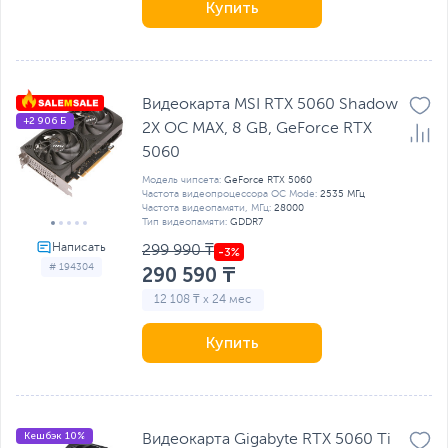
Купить
Видеокарта MSI RTX 5060 Shadow
+2 906 Б
2X OC MAX, 8 GB, GeForce RTX
5060
Модель чипсета:
GeForce RTX 5060
Частота видеопроцессора OC Mode:
2535 МГц
Частота видеопамяти, МГц:
28000
Тип видеопамяти:
GDDR7
299 990 ₸
# 194304
290 590 ₸
12 108 ₸ x 24 мес
Купить
Кешбэк 10%
Видеокарта Gigabyte RTX 5060 Ti