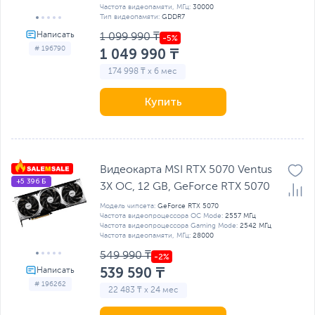
Частота видеопамяти, МГц:
30000
Тип видеопамяти:
GDDR7
1 099 990 ₸
# 196790
1 049 990 ₸
174 998 ₸ x 6 мес
Купить
Видеокарта MSI RTX 5070 Ventus
+5 396 Б
3X OC, 12 GB, GeForсe RTX 5070
Модель чипсета:
GeForce RTX 5070
Частота видеопроцессора OC Mode:
2557 МГц
Частота видеопроцессора Gaming Mode:
2542 МГц
Частота видеопамяти, МГц:
28000
549 990 ₸
539 590 ₸
# 196262
22 483 ₸ x 24 мес