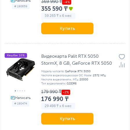
369 990 ₸
# 190659
355 590 ₸
59 265 ₸ x 6 мес
Купить
Кешбэк 10%
Видеокарта Palit RTX 5050
StormX, 8 GB, GeForсe RTX 5050
Модель чипсета:
GeForce RTX 5050
Частота видеопроцессора OC Mode:
2572 МГц
Частота видеопамяти, МГц:
20000
Тип видеопамяти:
GDDR6
179 990 ₸
176 990 ₸
# 190474
29 498 ₸ x 6 мес
Купить