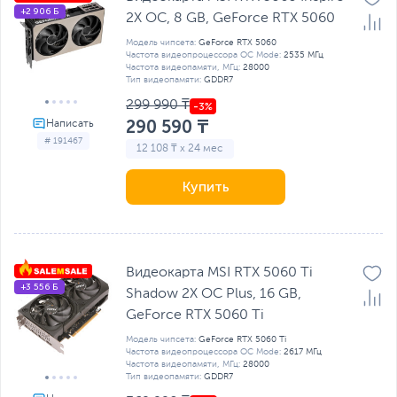
+2 906 Б
2X OC, 8 GB, GeForсe RTX 5060
Модель чипсета:
GeForce RTX 5060
Частота видеопроцессора OC Mode:
2535 МГц
Частота видеопамяти, МГц:
28000
Тип видеопамяти:
GDDR7
299 990 ₸
290 590 ₸
# 191467
12 108 ₸ x 24 мес
Купить
Видеокарта MSI RTX 5060 Ti
+3 556 Б
Shadow 2X OC Plus, 16 GB,
GeForce RTX 5060 Ti
Модель чипсета:
GeForce RTX 5060 Ti
Частота видеопроцессора OC Mode:
2617 МГц
Частота видеопамяти, МГц:
28000
Тип видеопамяти:
GDDR7