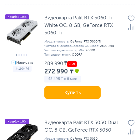
Кешбэк 10%
Видеокарта Palit RTX 5060 Ti
White OC, 8 GB, GeForсe RTX
5060 Ti
Модель чипсета:
GeForсe RTX 5060 Ti
Частота видеопроцессора OC Mode:
2602 МГц
Частота видеопамяти, МГц:
28000
Тип видеопамяти:
GDDR7
289 990 ₸
# 190476
272 990 ₸
45 498 ₸ x 6 мес
Купить
Кешбэк 10%
Видеокарта Palit RTX 5050 Dual
OC, 8 GB, GeForсe RTX 5050
Модель чипсета:
GeForce RTX 5050