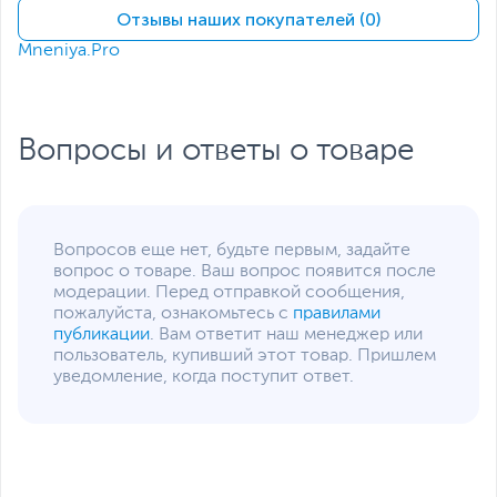
Отзывы наших покупателей (0)
Разъемы питания
8-pin
Mneniya.Pro
Количество
2
занимаемых слотов
расширения
Дополнительная информация
Вопросы и ответы о товаре
Поддерживаемые API
DirectX 12.0, OpenGL
4.5, Vulkan API
Технологии
NVIDIA Ansel
,
NVIDIA
CUDA
,
NVIDIA DLSS
,
Вопросов еще нет, будьте первым, задайте
NVIDIA G-Sync
,
Ray
вопрос о товаре. Ваш вопрос появится после
Tracing
,
HDCP
,
VR Ready
модерации. Перед отправкой сообщения,
пожалуйста, ознакомьтесь с
правилами
Охлаждение
2 вентилятора
,
публикации
. Вам ответит наш менеджер или
Активное
,
Тепловые
пользователь, купивший этот товар. Пришлем
трубки
уведомление, когда поступит ответ.
Подсветка
Есть
Дополнительно
Архитектура NVIDIA
Turing
Настраиваемая