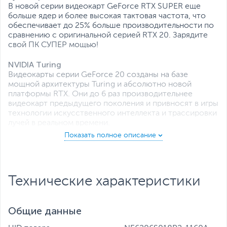
В новой серии видеокарт GeForce RTX SUPER еще
больше ядер и более высокая тактовая частота, что
обеспечивает до 25% больше производительности по
сравнению с оригинальной серией RTX 20. Зарядите
свой ПК СУПЕР мощью!
NVIDIA Turing
Видеокарты серии GeForce 20 созданы на базе
мощной архитектуры Turing и абсолютно новой
платформы RTX. Они до 6 раз производительнее
видеокарт предыдущего поколения и привносят в игры
технологии искусственного интеллекта и трассировки
лучей в реальном времени.
Стриминг
Видеокарты GeForce RTX оснащены специальным
аппаратным кодировщиком, который позволяет
одновременно играть и стримить в непревзойденном
Технические характеристики
качестве. Видеокарты RTX оптимизированы для таких
популярных приложений, как Open Broadcaster
Software (OBS), для обеспечения максимальной
Общие данные
производительности во время прямых трансляций.