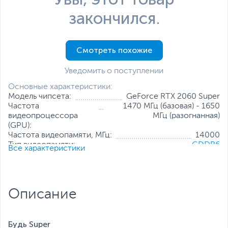
закончился.
Смотреть похожие
Уведомить о поступлении
Основные характеристики:
Модель чипсета:
GeForce RTX 2060 Super
Частота
1470 МГц (базовая) - 1650
видеопроцессора
МГц (разогнанная)
(GPU):
Частота видеопамяти, МГц:
14000
Тип видеопамяти:
GDDR6
Все характеристики
Объем видеопамяти:
8 ГБ
Разрядность шины видеопамяти:
256 бит
Количество универсальных
2176
процессоров:
Описание
Разъемы:
DisplayPort
,
HDMI
,
DVI-D
Все характеристики
Будь Super