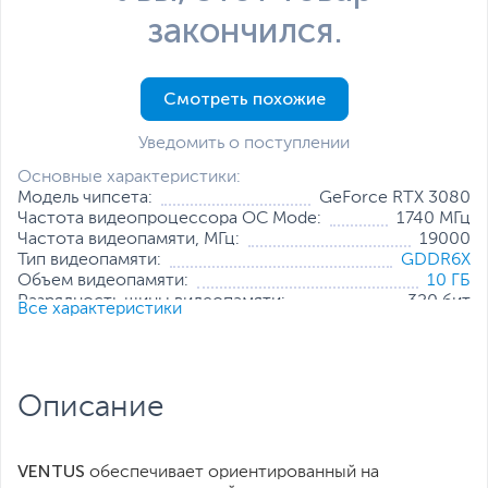
закончился.
Смотреть похожие
Уведомить о поступлении
Основные характеристики:
Модель чипсета:
GeForce RTX 3080
Частота видеопроцессора OC Mode:
1740 МГц
Частота видеопамяти, МГц:
19000
Тип видеопамяти:
GDDR6X
Объем видеопамяти:
10 ГБ
Разрядность шины видеопамяти:
320 бит
Все характеристики
Количество универсальных
8704
процессоров:
Разъемы:
DisplayPort x 3
,
HDMI
Все характеристики
Описание
VENTUS
обеспечивает ориентированный на