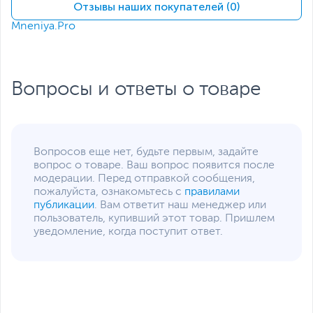
Отзывы наших покупателей (0)
Интерфейс
PCI Express 4.0
Mneniya.Pro
подключения
Разъемы питания
2 х 8-pin
Минимальная
750
Вопросы и ответы о товаре
мощность блока
питания, не менее, Вт
Дополнительная информация
Поддерживаемые API
DirectX 1‎‎2 Ultimate,
Вопросов еще нет, будьте первым, задайте
OpenGL 4.6
вопрос о товаре. Ваш вопрос появится после
модерации. Перед отправкой сообщения,
Технологии
NVIDIA Ansel
,
NVIDIA
пожалуйста, ознакомьтесь с
правилами
CUDA
,
NVIDIA DLSS
,
публикации
. Вам ответит наш менеджер или
NVIDIA G-Sync
,
Ray
пользователь, купивший этот товар. Пришлем
Tracing
,
HDCP
,
VR Ready
уведомление, когда поступит ответ.
Охлаждение
3 вентилятора
,
Активное
,
Автоматический
пассивный режим
,
Тепловые трубки