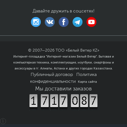
Срок гарантии (мес.)
12
Давайте дружить в соцсетях!
Ссылка на сайт
www.msi.com
производителя
Если вы заметили ошибку или неточность в описании товара,
пожалуйста, выделите текст с ошибкой и нажмите Ctrl+Enter.
Xарактеристики, комплект поставки и внешний вид данного товара
могут отличаться от указанных или могут быть изменены
производителем без отражения в каталоге интернет-магазина.
© 2007—
2026
ТОО «Белый Ветер KZ»
Интернет-площадка "Интернет-магазин Белый Ветер". Бытовая и
компьютерная техника, комплектующие, ноутбуки, смартфоны и
аксессуары в гг. Алматы, Астана и других городах Казахстана.
Публичный договор
Политика
конфиденциальности
Карта сайта
Мы доставили заказов
1